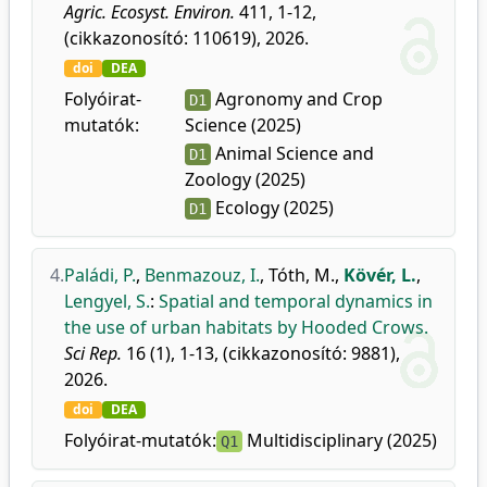
Agric. Ecosyst. Environ.
411, 1-12,
(cikkazonosító: 110619), 2026.
doi
DEA
Folyóirat-
Agronomy and Crop
D1
mutatók:
Science (2025)
Animal Science and
D1
Zoology (2025)
Ecology (2025)
D1
4.
Paládi, P.
,
Benmazouz, I.
,
Tóth, M.
,
Kövér, L.
,
Lengyel, S.
:
Spatial and temporal dynamics in
the use of urban habitats by Hooded Crows.
Sci Rep.
16 (1), 1-13, (cikkazonosító: 9881),
2026.
doi
DEA
Folyóirat-mutatók:
Multidisciplinary (2025)
Q1