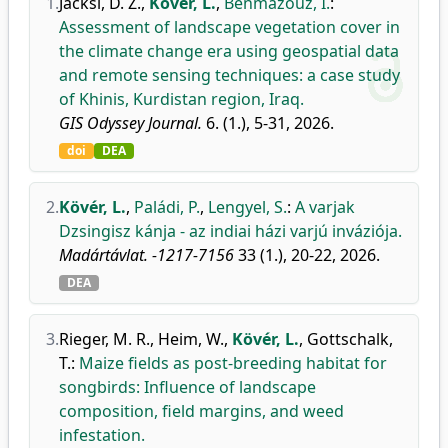
1.
Jacksi, D. Z.
,
Kövér, L.
,
Benmazouz, I.
:
Assessment of landscape vegetation cover in
the climate change era using geospatial data
and remote sensing techniques: a case study
of Khinis, Kurdistan region, Iraq.
GIS Odyssey Journal.
6. (1.), 5-31, 2026.
doi
DEA
2.
Kövér, L.
,
Paládi, P.
,
Lengyel, S.
:
A varjak
Dzsingisz kánja - az indiai házi varjú inváziója.
Madártávlat. -1217-7156
33 (1.), 20-22, 2026.
DEA
3.
Rieger, M. R.
,
Heim, W.
,
Kövér, L.
,
Gottschalk,
T.
:
Maize fields as post-breeding habitat for
songbirds: Influence of landscape
composition, field margins, and weed
infestation.