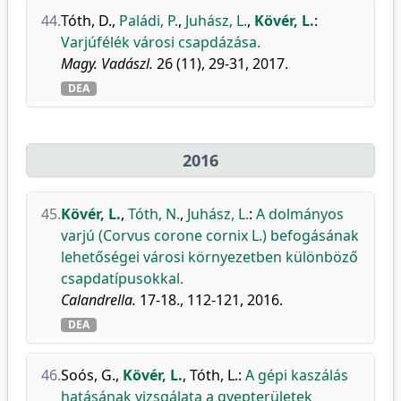
44.
Tóth, D.
,
Paládi, P.
,
Juhász, L.
,
Kövér, L.
:
Varjúfélék városi csapdázása.
Magy. Vadászl.
26 (11), 29-31, 2017.
DEA
2016
45.
Kövér, L.
,
Tóth, N.
,
Juhász, L.
:
A dolmányos
varjú (Corvus corone cornix L.) befogásának
lehetőségei városi környezetben különböző
csapdatípusokkal.
Calandrella.
17-18., 112-121, 2016.
DEA
46.
Soós, G.
,
Kövér, L.
,
Tóth, L.
:
A gépi kaszálás
hatásának vizsgálata a gyepterületek