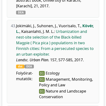
abstract book, University of Karachi,
[Karachi], 21, 2017.
DEA
43.
Jokimäki, J.
,
Suhonen, J.
,
Vuorisalo, T.
,
Kövér,
L.
,
Kaisanlahti, J. M. L.
:
Urbanization and
nest-site selection of the Black-billed
Magpie ( Pica pica ) populations in two
Finnish cities: From a persecuted species to
an urban exploiter.
Landsc. Urban Plan.
157, 577-585, 2017.
doi
DEA
Folyóirat-
Ecology
D1
mutatók:
Management, Monitoring,
D1
Policy and Law
Nature and Landscape
D1
Conservation