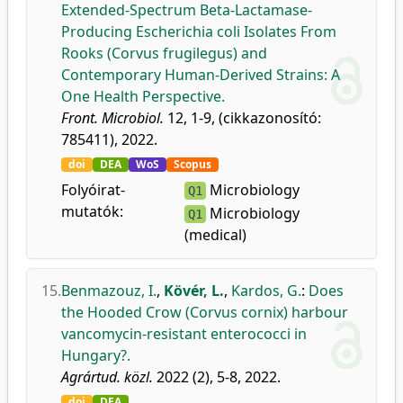
Extended-Spectrum Beta-Lactamase-
Producing Escherichia coli Isolates From
Rooks (Corvus frugilegus) and
Contemporary Human-Derived Strains: A
One Health Perspective.
Front. Microbiol.
12, 1-9, (cikkazonosító:
785411), 2022.
doi
DEA
WoS
Scopus
Folyóirat-
Microbiology
Q1
mutatók:
Microbiology
Q1
(medical)
15.
Benmazouz, I.
,
Kövér, L.
,
Kardos, G.
:
Does
the Hooded Crow (Corvus cornix) harbour
vancomycin-resistant enterococci in
Hungary?.
Agrártud. közl.
2022 (2), 5-8, 2022.
doi
DEA