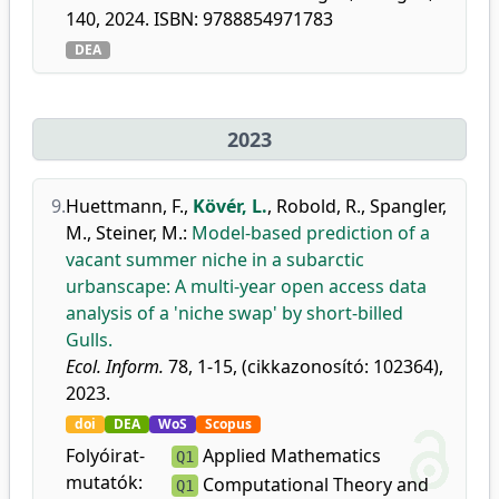
140, 2024. ISBN: 9788854971783
DEA
2023
9.
Huettmann, F.
,
Kövér, L.
,
Robold, R.
,
Spangler,
M.
,
Steiner, M.
:
Model-based prediction of a
vacant summer niche in a subarctic
urbanscape: A multi-year open access data
analysis of a 'niche swap' by short-billed
Gulls.
Ecol. Inform.
78, 1-15, (cikkazonosító: 102364),
2023.
doi
DEA
WoS
Scopus
Folyóirat-
Applied Mathematics
Q1
mutatók:
Computational Theory and
Q1