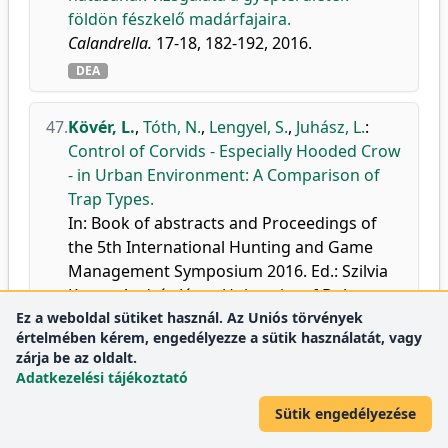
földön fészkelő madárfajaira.
Calandrella.
17-18, 182-192, 2016.
DEA
47.
Kövér, L.
,
Tóth, N.
,
Lengyel, S.
,
Juhász, L.
:
Control of Corvids - Especially Hooded Crow
- in Urban Environment: A Comparison of
Trap Types.
In: Book of abstracts and Proceedings of
the 5th International Hunting and Game
Management Symposium 2016. Ed.: Szilvia
Kusza, András Jávor, University of Debrecen,
Ez a weboldal sütiket használ. Az Uniós törvények
Debrecen, 28, 2016. ISBN: 9786155403101
értelmében kérem, engedélyezze a sütik használatát, vagy
DEA
zárja be az oldalt.
Adatkezelési tájékoztató
48.
Gottschalk, T.
,
Kövér, L.
:
Gast- und
Sütik engedélyezése
Rastvögel im Sommer und Herbst in einem