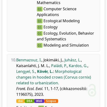
Mathematics
Computer Science
Q1
Applications
Ecological Modeling
Q1
Ecology
Q1
Ecology, Evolution, Behavior
Q1
and Systematics
Modeling and Simulation
Q1
10.
Benmazouz, I.
,
Jokimäki, J.
,
Juhász, L.
,
Kaisanlahti, J. M. L.
,
Paládi, P.
,
Kardos, G.
,
Lengyel, S.
,
Kövér, L.
:
Morphological
changes in hooded crows (Corvus cornix)
related to urbanization.
Front. Ecol. Evol.
11, 1-17, (cikkazonosító:
1196075), 2023.
doi
DEA
WoS
Scopus