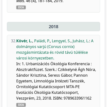
Mais.
46 (4), 181-184, 2019.
DEA
2018
32.
Kövér, L.
,
Paládi, P.
,
Lengyel, S.
,
Juhász, L.
:
A
dolmányos varjú (Corvus cornix)
mozgásmintázata és rövid távú túlélése
városi környezetben.
In: 1. Urbanizációs Ökológia Konferencia :
Absztraktfüzet. Szerk.: Czikkelyné Ágh Nóra,
Sándor Krisztina, Seress Gábor, Pannon
Egyetem, Limnológia Intézeti Tanszék,
Ornitológiai Kutatócsoport MTA-PE
Evolúciós Ökológia Kutatócsoport,
Veszprém, 23, 2018. ISBN: 9789633961162
DEA