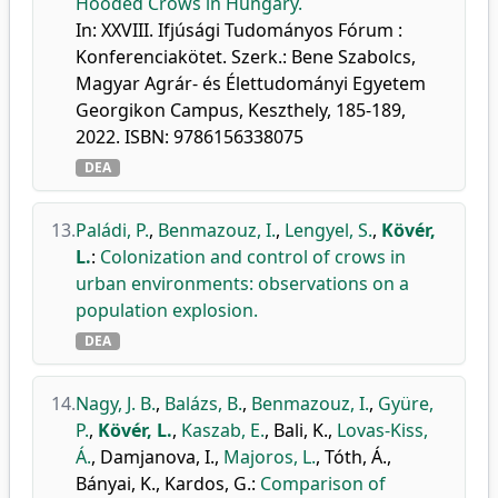
Hooded Crows in Hungary.
In: XXVIII. Ifjúsági Tudományos Fórum :
Konferenciakötet. Szerk.: Bene Szabolcs,
Magyar Agrár- és Élettudományi Egyetem
Georgikon Campus, Keszthely, 185-189,
2022. ISBN: 9786156338075
DEA
13.
Paládi, P.
,
Benmazouz, I.
,
Lengyel, S.
,
Kövér,
L.
:
Colonization and control of crows in
urban environments: observations on a
population explosion.
DEA
14.
Nagy, J. B.
,
Balázs, B.
,
Benmazouz, I.
,
Gyüre,
P.
,
Kövér, L.
,
Kaszab, E.
,
Bali, K.
,
Lovas-Kiss,
Á.
,
Damjanova, I.
,
Majoros, L.
,
Tóth, Á.
,
Bányai, K.
,
Kardos, G.
:
Comparison of