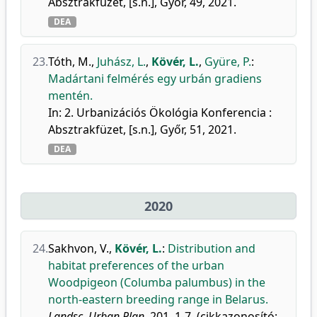
Absztrakfüzet, [s.n.], Győr, 49, 2021.
DEA
23.
Tóth, M.
,
Juhász, L.
,
Kövér, L.
,
Gyüre, P.
:
Madártani felmérés egy urbán gradiens
mentén.
In: 2. Urbanizációs Ökológia Konferencia :
Absztrakfüzet, [s.n.], Győr, 51, 2021.
DEA
2020
24.
Sakhvon, V.
,
Kövér, L.
:
Distribution and
habitat preferences of the urban
Woodpigeon (Columba palumbus) in the
north-eastern breeding range in Belarus.
Landsc. Urban Plan.
201, 1-7, (cikkazonosító: