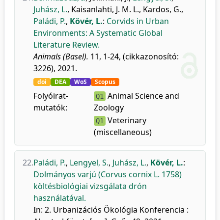
Juhász, L.
,
Kaisanlahti, J. M. L.
,
Kardos, G.
,
Paládi, P.
,
Kövér, L.
:
Corvids in Urban
Environments: A Systematic Global
Literature Review.
Animals (Basel).
11, 1-24, (cikkazonosító:
3226), 2021.
doi
DEA
WoS
Scopus
Folyóirat-
Animal Science and
Q1
mutatók:
Zoology
Veterinary
Q1
(miscellaneous)
22.
Paládi, P.
,
Lengyel, S.
,
Juhász, L.
,
Kövér, L.
:
Dolmányos varjú (Corvus cornix L. 1758)
költésbiológiai vizsgálata drón
használatával.
In: 2. Urbanizációs Ökológia Konferencia :