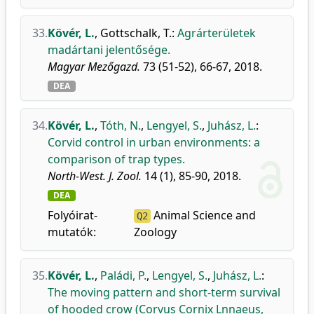
33.
Kövér, L.
,
Gottschalk, T.
:
Agrárterületek
madártani jelentősége.
Magyar Mezőgazd.
73 (51-52), 66-67, 2018.
DEA
34.
Kövér, L.
,
Tóth, N.
,
Lengyel, S.
,
Juhász, L.
:
Corvid control in urban environments: a
comparison of trap types.
North-West. J. Zool.
14 (1), 85-90, 2018.
DEA
Folyóirat-
Animal Science and
Q2
mutatók:
Zoology
35.
Kövér, L.
,
Paládi, P.
,
Lengyel, S.
,
Juhász, L.
:
The moving pattern and short-term survival
of hooded crow (Corvus Cornix Lnnaeus,