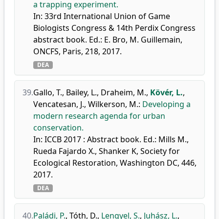
a trapping experiment.
In: 33rd International Union of Game
Biologists Congress & 14th Perdix Congress
abstract book. Ed.: E. Bro, M. Guillemain,
ONCFS, Paris, 218, 2017.
DEA
39.
Gallo, T.
,
Bailey, L.
,
Draheim, M.
,
Kövér, L.
,
Vencatesan, J.
,
Wilkerson, M.
:
Developing a
modern research agenda for urban
conservation.
In: ICCB 2017 : Abstract book. Ed.: Mills M.,
Rueda Fajardo X., Shanker K, Society for
Ecological Restoration, Washington DC, 446,
2017.
DEA
40.
Paládi, P.
,
Tóth, D.
,
Lengyel, S.
,
Juhász, L.
,