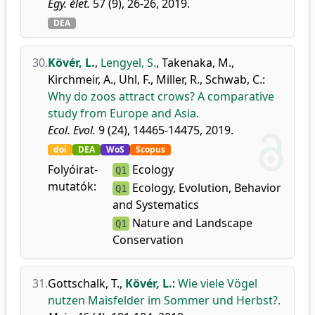
Egy. élet.
57 (9), 26-26, 2019.
DEA
30.
Kövér, L.
,
Lengyel, S.
,
Takenaka, M.
,
Kirchmeir, A.
,
Uhl, F.
,
Miller, R.
,
Schwab, C.
:
Why do zoos attract crows? A comparative
study from Europe and Asia.
Ecol. Evol.
9 (24), 14465-14475, 2019.
doi
DEA
WoS
Scopus
Folyóirat-
Ecology
Q1
mutatók:
Ecology, Evolution, Behavior
Q1
and Systematics
Nature and Landscape
Q1
Conservation
31.
Gottschalk, T.
,
Kövér, L.
:
Wie viele Vögel
nutzen Maisfelder im Sommer und Herbst?.