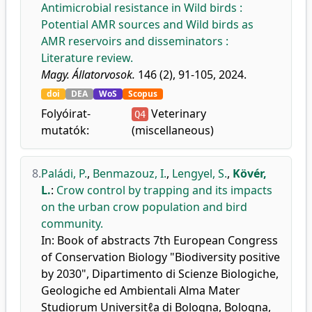
Antimicrobial resistance in Wild birds :
Potential AMR sources and Wild birds as
AMR reservoirs and disseminators :
Literature review.
Magy. Állatorvosok.
146 (2), 91-105, 2024.
doi
DEA
WoS
Scopus
Folyóirat-
Veterinary
Q4
mutatók:
(miscellaneous)
8.
Paládi, P.
,
Benmazouz, I.
,
Lengyel, S.
,
Kövér,
L.
:
Crow control by trapping and its impacts
on the urban crow population and bird
community.
In: Book of abstracts 7th European Congress
of Conservation Biology "Biodiversity positive
by 2030", Dipartimento di Scienze Biologiche,
Geologiche ed Ambientali Alma Mater
Studiorum Universitℓa di Bologna, Bologna,