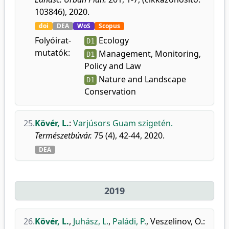
103846), 2020.
doi
DEA
WoS
Scopus
Folyóirat-
Ecology
D1
mutatók:
Management, Monitoring,
D1
Policy and Law
Nature and Landscape
D1
Conservation
25.
Kövér, L.
:
Varjúsors Guam szigetén.
Természetbúvár.
75 (4), 42-44, 2020.
DEA
2019
26.
Kövér, L.
,
Juhász, L.
,
Paládi, P.
,
Veszelinov, O.
: