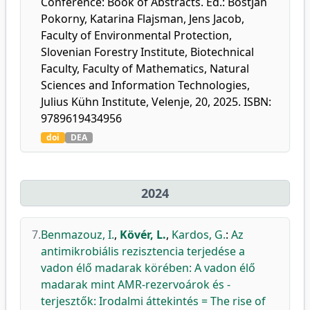
Conference: Book of Abstracts. Ed.: Bostjan
Pokorny, Katarina Flajsman, Jens Jacob,
Faculty of Environmental Protection,
Slovenian Forestry Institute, Biotechnical
Faculty, Faculty of Mathematics, Natural
Sciences and Information Technologies,
Julius Kühn Institute, Velenje, 20, 2025. ISBN:
9789619434956
doi
DEA
2024
7.
Benmazouz, I.
,
Kövér, L.
,
Kardos, G.
:
Az
antimikrobiális rezisztencia terjedése a
vadon élő madarak körében: A vadon élő
madarak mint AMR-rezervoárok és -
terjesztők: Irodalmi áttekintés = The rise of