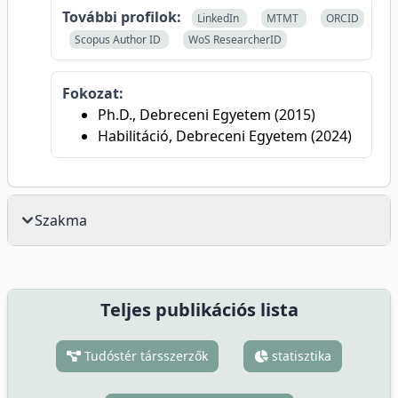
További profilok:
LinkedIn
MTMT
ORCID
Scopus Author ID
WoS ResearcherID
Fokozat:
Ph.D., Debreceni Egyetem (2015)
Habilitáció, Debreceni Egyetem (2024)
Szakma
Teljes publikációs lista
Tudóstér társszerzők
statisztika