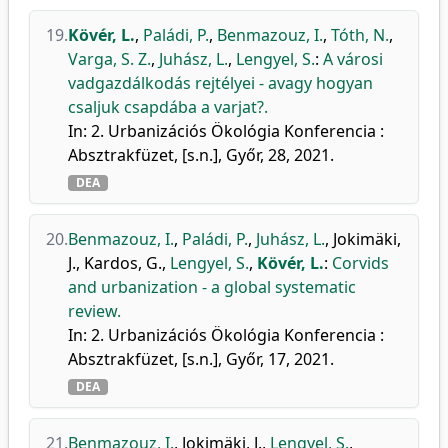
19.
Kövér, L.
,
Paládi, P.
,
Benmazouz, I.
,
Tóth, N.
,
Varga, S. Z.
,
Juhász, L.
,
Lengyel, S.
:
A városi
vadgazdálkodás rejtélyei - avagy hogyan
csaljuk csapdába a varjat?.
In: 2. Urbanizációs Ökológia Konferencia :
Absztrakfüzet, [s.n.], Győr, 28, 2021.
DEA
20.
Benmazouz, I.
,
Paládi, P.
,
Juhász, L.
,
Jokimäki,
J.
,
Kardos, G.
,
Lengyel, S.
,
Kövér, L.
:
Corvids
and urbanization - a global systematic
review.
In: 2. Urbanizációs Ökológia Konferencia :
Absztrakfüzet, [s.n.], Győr, 17, 2021.
DEA
21.
Benmazouz, I.
,
Jokimäki, J.
,
Lengyel, S.
,