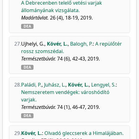
A Debrecenben telelő vetési varjak
állományának vizsgálata.
Madártávlat.
26 (4), 18-19, 2019.
DEA
27.
Ujhelyi, G.
,
Kövér, L.
,
Balogh, P.
:
A repülőtér
rossz szomszédai.
Természetbúvár.
74 (6), 42-43, 2019.
DEA
28.
Paládi, P.
,
Juhász, L.
,
Kövér, L.
,
Lengyel, S.
:
Nemszeretem vendégek: városhódító
varjak.
Természetbúvár.
74 (1), 46-47, 2019.
DEA
29.
Kövér, L.
:
Olvadó gleccserek a Himalájában.