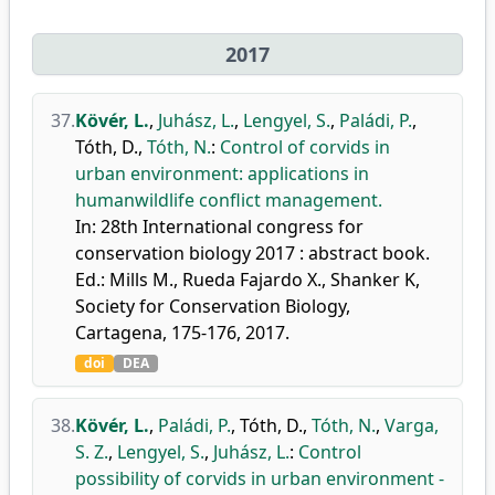
2017
37.
Kövér, L.
,
Juhász, L.
,
Lengyel, S.
,
Paládi, P.
,
Tóth, D.
,
Tóth, N.
:
Control of corvids in
urban environment: applications in
humanwildlife conflict management.
In: 28th International congress for
conservation biology 2017 : abstract book.
Ed.: Mills M., Rueda Fajardo X., Shanker K,
Society for Conservation Biology,
Cartagena, 175-176, 2017.
doi
DEA
38.
Kövér, L.
,
Paládi, P.
,
Tóth, D.
,
Tóth, N.
,
Varga,
S. Z.
,
Lengyel, S.
,
Juhász, L.
:
Control
possibility of corvids in urban environment -