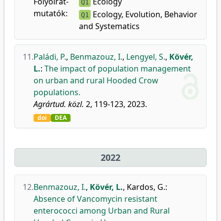
Folyóirat-
Ecology
Q1
mutatók:
Ecology, Evolution, Behavior
Q1
and Systematics
11.
Paládi, P.
,
Benmazouz, I.
,
Lengyel, S.
,
Kövér,
L.
:
The impact of population management
on urban and rural Hooded Crow
populations.
Agrártud. közl.
2, 119-123, 2023.
doi
DEA
2022
12.
Benmazouz, I.
,
Kövér, L.
,
Kardos, G.
:
Absence of Vancomycin resistant
enterococci among Urban and Rural