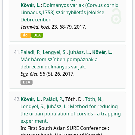
Kövér, L.
:
Dolmányos varjak (Corvus cornix
Linnaeus,1758) szárnybilétás jelölése
Debrecenben.
Termvéd. közl.
23, 68-79, 2017.
doi
DEA
41.
Paládi, P.
,
Lengyel, S.
,
Juhász, L.
,
Kövér, L.
:
Már három színben pompáznak a
debreceni dolmányos varjak.
Egy. élet.
56 (5), 26, 2017.
DEA
42.
Kövér, L.
,
Paládi, P.
,
Tóth, D.
,
Tóth, N.
,
Lengyel, S.
,
Juhász, L.
:
Method for reducing
the urban population of corvids - a trapping
experiment.
In: First South Asian SURE Conference :