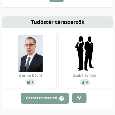
Tudóstér társszerzők
Abriha Dávid
Szabó Szilárd
7
4
Összes társszerző
10