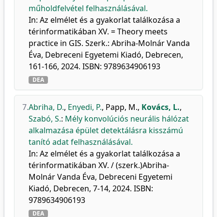
műholdfelvétel felhasználásával.
In: Az elmélet és a gyakorlat találkozása a
térinformatikában XV. = Theory meets
practice in GIS. Szerk.: Abriha-Molnár Vanda
Éva, Debreceni Egyetemi Kiadó, Debrecen,
161-166, 2024. ISBN: 9789634906193
DEA
7.
Abriha, D.
,
Enyedi, P.
,
Papp, M.
,
Kovács, L.
,
Szabó, S.
:
Mély konvolúciós neurális hálózat
alkalmazása épület detektálásra kisszámú
tanító adat felhasználásával.
In: Az elmélet és a gyakorlat találkozása a
térinformatikában XV. / (szerk.)Abriha-
Molnár Vanda Éva, Debreceni Egyetemi
Kiadó, Debrecen, 7-14, 2024. ISBN:
9789634906193
DEA