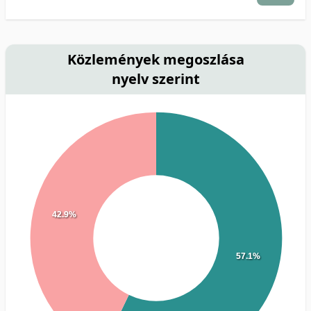
Közlemények megoszlása
nyelv szerint
42.9%
57.1%