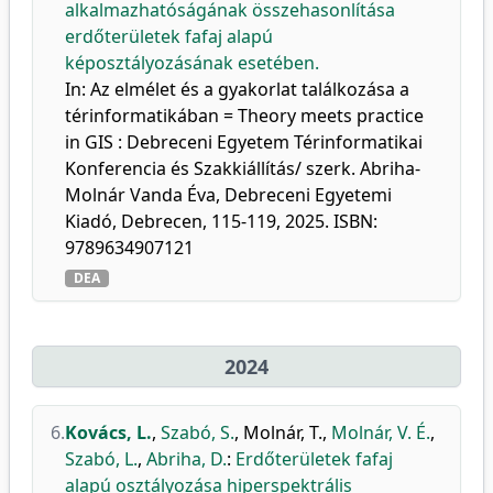
alkalmazhatóságának összehasonlítása
erdőterületek fafaj alapú
képosztályozásának esetében.
In: Az elmélet és a gyakorlat találkozása a
térinformatikában = Theory meets practice
in GIS : Debreceni Egyetem Térinformatikai
Konferencia és Szakkiállítás/ szerk. Abriha-
Molnár Vanda Éva, Debreceni Egyetemi
Kiadó, Debrecen, 115-119, 2025. ISBN:
9789634907121
DEA
2024
6.
Kovács, L.
,
Szabó, S.
,
Molnár, T.
,
Molnár, V. É.
,
Szabó, L.
,
Abriha, D.
:
Erdőterületek fafaj
alapú osztályozása hiperspektrális