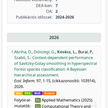
DEA-ban:
7
OA:
2
Publikációs időszak:
2024-2026
2026
1.
Abriha, D.
,
Diószegi, G.
,
Kovács, L.
,
Burai, P.
,
Szabó, S.
:
Context-dependent performance
of Savitzky-Golay smoothing in hyperspectral
Forest species classification: A Bayesian
hierarchical assessment.
Ecol. Inform.
97, 1-15, (cikkazonosító: 103914),
2026.
doi
DEA
WoS
Scopus
Folyóirat-
Applied Mathematics (2025)
D1
mutatók:
Computational Theory and
D1