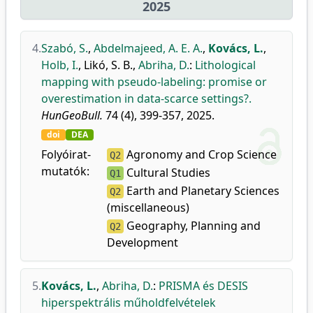
2025
4.
Szabó, S.
,
Abdelmajeed, A. E. A.
,
Kovács, L.
,
Holb, I.
,
Likó, S. B.
,
Abriha, D.
:
Lithological
mapping with pseudo-labeling: promise or
overestimation in data-scarce settings?.
HunGeoBull.
74 (4), 399-357, 2025.
doi
DEA
Folyóirat-
Agronomy and Crop Science
Q2
mutatók:
Cultural Studies
Q1
Earth and Planetary Sciences
Q2
(miscellaneous)
Geography, Planning and
Q2
Development
5.
Kovács, L.
,
Abriha, D.
:
PRISMA és DESIS
hiperspektrális műholdfelvételek