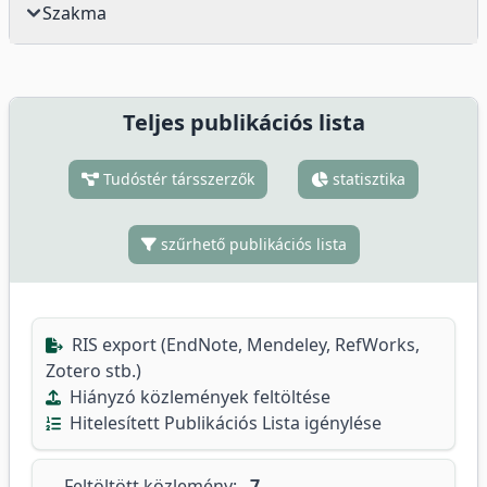
Szakma
Teljes publikációs lista
Tudóstér társszerzők
statisztika
szűrhető publikációs lista
RIS export (EndNote, Mendeley, RefWorks,
Zotero stb.)
Hiányzó közlemények feltöltése
Hitelesített Publikációs Lista igénylése
Feltöltött közlemény:
7