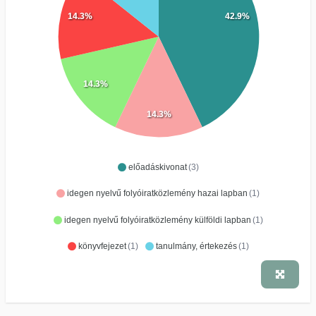
14.3%
42.9%
14.3%
14.3%
előadáskivonat
(3)
idegen nyelvű folyóiratközlemény hazai lapban
(1)
idegen nyelvű folyóiratközlemény külföldi lapban
(1)
könyvfejezet
(1)
tanulmány, értekezés
(1)