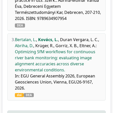
practice in GIS. Szerk.: Abriha-Molnár Vanda
Éva, Debreceni Egyetem
Természettudományi Kar, Debrecen, 207-210,
2026. ISBN: 9789634907954
DEA
3.
Bertalan, L.
,
Kovács, L.
,
Duran Vergara, L. C.
,
Abriha, D.
,
Krüger, R.
,
Gorriz, X. B.
,
Eltner, A.
:
Optimizing SfM workflows for continuous
river bank monitoring: evaluating image
alignment accuracies across diverse
environmental conditions.
In: EGU General Assembly 2026, European
Geosciences Union, Vienna, EGU26-9167,
2026.
doi
DEA