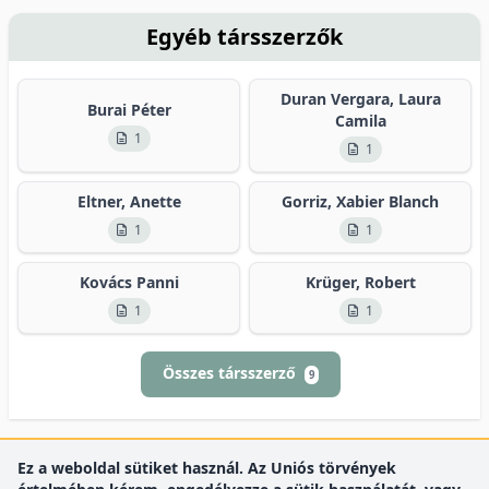
Egyéb társszerzők
Duran Vergara, Laura
Burai Péter
Camila
1
1
Eltner, Anette
Gorriz, Xabier Blanch
1
1
Kovács Panni
Krüger, Robert
1
1
Összes társszerző
9
Ez a weboldal sütiket használ. Az Uniós törvények