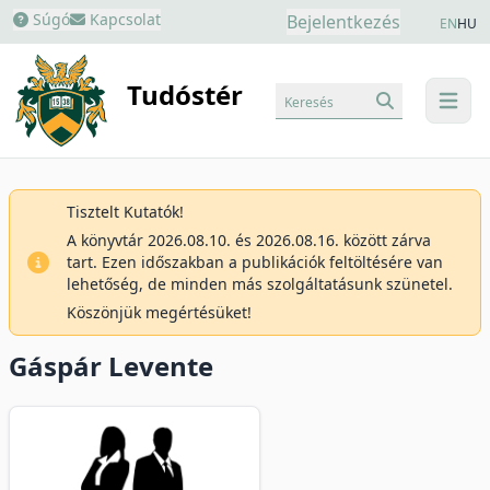
Súgó
Kapcsolat
Bejelentkezés
EN
HU
Tudóstér
Keresés
menu
Tisztelt Kutatók!
A könyvtár 2026.08.10. és 2026.08.16. között zárva
tart. Ezen időszakban a publikációk feltöltésére van
lehetőség, de minden más szolgáltatásunk szünetel.
Köszönjük megértésüket!
Gáspár Levente