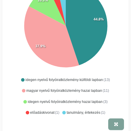
10.3%
44.8%
37.9%
idegen nyelvű folyóiratközlemény külföldi lapban
(13)
magyar nyelvű folyóiratközlemény hazai lapban
(11)
idegen nyelvű folyóiratközlemény hazai lapban
(3)
előadáskivonat
(1)
tanulmány, értekezés
(1)