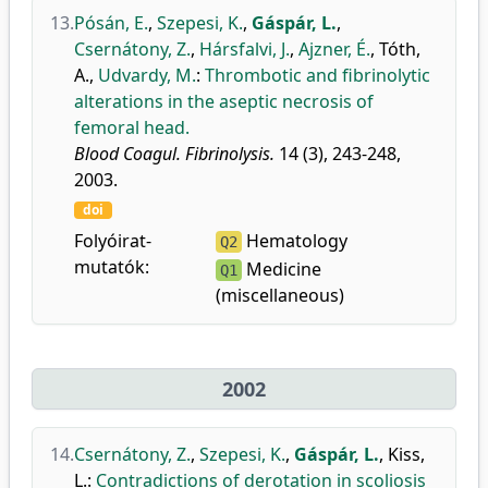
13.
Pósán, E.
,
Szepesi, K.
,
Gáspár, L.
,
Csernátony, Z.
,
Hársfalvi, J.
,
Ajzner, É.
,
Tóth,
A.
,
Udvardy, M.
:
Thrombotic and fibrinolytic
alterations in the aseptic necrosis of
femoral head.
Blood Coagul. Fibrinolysis.
14 (3), 243-248,
2003.
doi
Folyóirat-
Hematology
Q2
mutatók:
Medicine
Q1
(miscellaneous)
2002
14.
Csernátony, Z.
,
Szepesi, K.
,
Gáspár, L.
,
Kiss,
L.
:
Contradictions of derotation in scoliosis