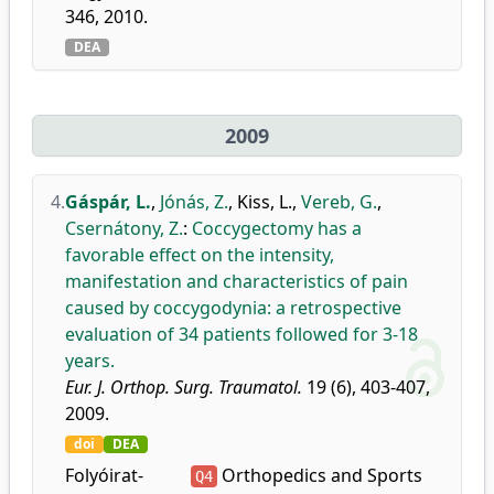
346, 2010.
DEA
2009
4.
Gáspár, L.
,
Jónás, Z.
,
Kiss, L.
,
Vereb, G.
,
Csernátony, Z.
:
Coccygectomy has a
favorable effect on the intensity,
manifestation and characteristics of pain
caused by coccygodynia: a retrospective
evaluation of 34 patients followed for 3-18
years.
Eur. J. Orthop. Surg. Traumatol.
19 (6), 403-407,
2009.
doi
DEA
Folyóirat-
Orthopedics and Sports
Q4