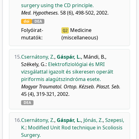
surgery using the CD principle.
Med. Hypotheses.
58 (6), 498-502, 2002.
doi
DEA
Folyóirat-
Medicine
Q2
mutatók:
(miscellaneous)
15.
Csernátony, Z.
,
Gáspár, L.
,
Mándi, B.
,
Székely, G.
:
Elektrofiziológiai és MRI
vizsgálattal igazolt és sikeresen operált
piriformis alagútszindróma esete.
Magyar Traumatol. Ortop. Kézseb. Plaszt. Seb.
45 (4), 319-321, 2002.
DEA
16.
Csernátony, Z.
,
Gáspár, L.
,
Jónás, Z.
,
Szepesi,
K.
:
Modified Unit Rod technique in Scoliosis
Surgery.