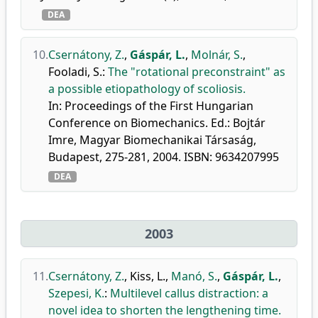
DEA
10.
Csernátony, Z.
,
Gáspár, L.
,
Molnár, S.
,
Fooladi, S.
:
The "rotational preconstraint" as
a possible etiopathology of scoliosis.
In: Proceedings of the First Hungarian
Conference on Biomechanics. Ed.: Bojtár
Imre, Magyar Biomechanikai Társaság,
Budapest, 275-281, 2004. ISBN: 9634207995
DEA
2003
11.
Csernátony, Z.
,
Kiss, L.
,
Manó, S.
,
Gáspár, L.
,
Szepesi, K.
:
Multilevel callus distraction: a
novel idea to shorten the lengthening time.