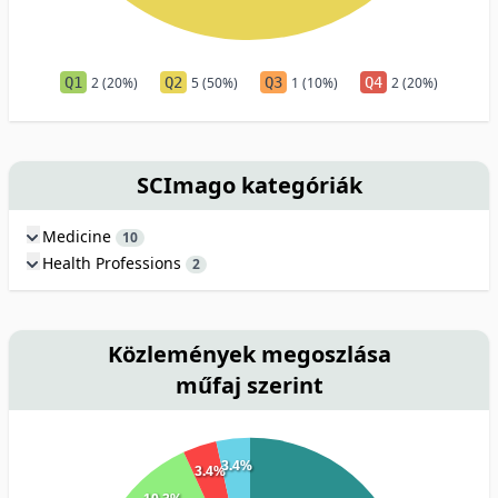
Q1
2 (20%)
Q2
5 (50%)
Q3
1 (10%)
Q4
2 (20%)
SCImago kategóriák
Medicine
10
Health Professions
2
Közlemények megoszlása
műfaj szerint
3.4%
3.4%