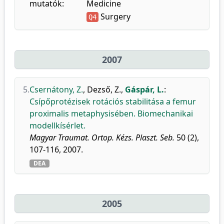
mutatók:
Medicine
Surgery
Q4
2007
5.
Csernátony, Z.
,
Dezső, Z.
,
Gáspár, L.
:
Csípőprotézisek rotációs stabilitása a femur
proximalis metaphysisében. Biomechanikai
modellkísérlet.
Magyar Traumat. Ortop. Kézs. Plaszt. Seb.
50 (2),
107-116, 2007.
DEA
2005