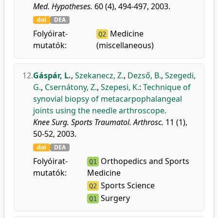
Med. Hypotheses.
60 (4), 494-497, 2003.
doi
DEA
Folyóirat-
Medicine
Q2
mutatók:
(miscellaneous)
12.
Gáspár, L.
,
Szekanecz, Z.
,
Dezső, B.
,
Szegedi,
G.
,
Csernátony, Z.
,
Szepesi, K.
:
Technique of
synovial biopsy of metacarpophalangeal
joints using the needle arthroscope.
Knee Surg. Sports Traumatol. Arthrosc.
11 (1),
50-52, 2003.
doi
DEA
Folyóirat-
Orthopedics and Sports
Q1
mutatók:
Medicine
Sports Science
Q2
Surgery
Q1