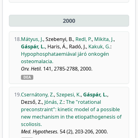
2000
18.
Mátyus, J.
,
Szebenyi, B.
,
Redl, P.
,
Mikita, J.
,
Gáspár, L.
,
Haris, Á.
,
Radó, J.
,
Kakuk, G.
:
Hypophosphataemiával járó onkogén
osteomalacia.
Orv. Hetil.
141, 2785-2788, 2000.
DEA
19.
Csernátony, Z.
,
Szepesi, K.
,
Gáspár, L.
,
Dezső, Z.
,
Jónás, Z.
:
The "rotational
preconstraint": kinetic model of a possible
new mechanism in the etiopathogenesis of
scoliosis.
Med. Hypotheses.
54 (2), 203-206, 2000.