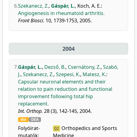
6.
Szekanecz, Z.
,
Gáspár, L.
,
Koch, A. E.
:
Angiogenesis in rheumatoid arthritis.
Front Biosci.
10, 1739-1753, 2005.
2004
7.
Gáspár, L.
,
Dezső, B.
,
Csernátony, Z.
,
Szabó,
J.
,
Szekanecz, Z.
,
Szepesi, K.
,
Matesz, K.
:
Capsular neuronal elements and their
relation to pain reduction and functional
improvement following total hip
replacement.
Int. Orthop.
28 (3), 142-145, 2004.
doi
DEA
Folyóirat-
Orthopedics and Sports
Q2
mutatók:
Medicine