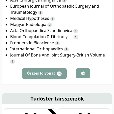
3
European Journal of Orthopaedic Surgery and
Traumatology
3
Medical Hypotheses
3
Magyar Radiológia
2
Acta Orthopaedica Scandinavica
1
Blood Coagulation & Fibrinolysis
1
Frontiers In Bioscience
1
International Orthopaedics
1
Journal Of Bone And Joint Surgery-British Volume
1
Összes folyóirat
14
Tudóstér társszerzők