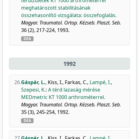
térdízületek KT 1000 arthrométerrel
meghatározott stabilitásának
összehasonlító vizsgálata: összefoglalás.
Magyar. Traumatol. Ortop. Kézseb. Plaszt. Seb.
36 (2), 217-224, 1993.
DEA
1992
26.
Gáspár, L.
,
Kiss, I.
,
Farkas, C.
,
Lampé, I.
,
Szepesi, K.
:
A térd lazaság mérése
MEDmetric KT 1000 arthrométerrel.
Magyar. Traumatol. Ortop. Kézseb. Plaszt. Seb.
35 (3), 245-254, 1992.
DEA
27.
Gáspár, L.
,
Kiss, I.
,
Farkas, C.
,
Lampé, I.
,