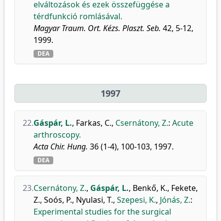
elváltozások és ezek összefüggése a
térdfunkció romlásával.
Magyar Traum. Ort. Kézs. Plaszt. Seb.
42, 5-12,
1999.
DEA
1997
22.
Gáspár, L.
,
Farkas, C.
,
Csernátony, Z.
:
Acute
arthroscopy.
Acta Chir. Hung.
36 (1-4), 100-103, 1997.
DEA
23.
Csernátony, Z.
,
Gáspár, L.
,
Benkő, K.
,
Fekete,
Z.
,
Soós, P.
,
Nyulasi, T.
,
Szepesi, K.
,
Jónás, Z.
:
Experimental studies for the surgical