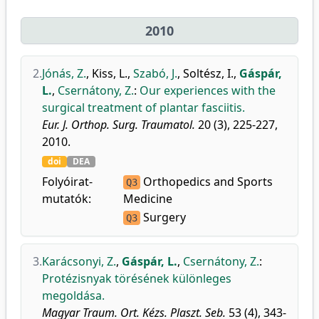
2010
2.
Jónás, Z.
,
Kiss, L.
,
Szabó, J.
,
Soltész, I.
,
Gáspár,
L.
,
Csernátony, Z.
:
Our experiences with the
surgical treatment of plantar fasciitis.
Eur. J. Orthop. Surg. Traumatol.
20 (3), 225-227,
2010.
doi
DEA
Folyóirat-
Orthopedics and Sports
Q3
mutatók:
Medicine
Surgery
Q3
3.
Karácsonyi, Z.
,
Gáspár, L.
,
Csernátony, Z.
:
Protézisnyak törésének különleges
megoldása.
Magyar Traum. Ort. Kézs. Plaszt. Seb.
53 (4), 343-