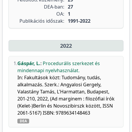
DEA-ban:
27
OA:
1
Publikációs időszak:
1991-2022
2022
1.
Gáspár, L.
:
Procedurális szerkezet és
mindennapi nyelvhasználat.
In: Fakultások közt: Tudomány, tudás,
alkalmazás. Szerk.: Angyalosi Gergely,
Valastány Tamás, L'Harmattan, Budapest,
201-210, 2022, (Ad marginem : filozófiai írók
(Kelet-)Berlin és Novoszibirszk között, ISSN
2061-5167) ISBN: 9789634148463
DEA