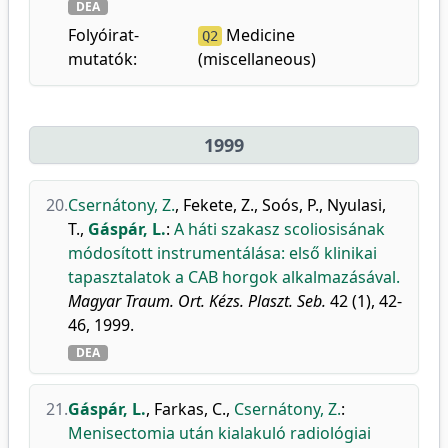
DEA
Folyóirat-
Medicine
Q2
mutatók:
(miscellaneous)
1999
20.
Csernátony, Z.
,
Fekete, Z.
,
Soós, P.
,
Nyulasi,
T.
,
Gáspár, L.
:
A háti szakasz scoliosisának
módosított instrumentálása: első klinikai
tapasztalatok a CAB horgok alkalmazásával.
Magyar Traum. Ort. Kézs. Plaszt. Seb.
42 (1), 42-
46, 1999.
DEA
21.
Gáspár, L.
,
Farkas, C.
,
Csernátony, Z.
:
Menisectomia után kialakuló radiológiai