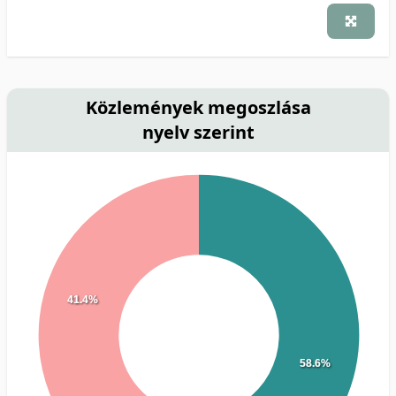
Közlemények megoszlása
nyelv szerint
41.4%
58.6%