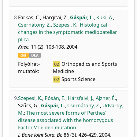
8.
Farkas, C.
,
Hargitai, Z.
,
Gáspár, L.
,
Kuki, A.
,
Csernátony, Z.
,
Szepesi, K.
:
Histological
changes in the symptomatic mediopatellar
plica.
Knee.
11 (2), 103-108, 2004.
doi
DEA
Folyóirat-
Orthopedics and Sports
Q2
mutatók:
Medicine
Sports Science
Q2
9.
Szepesi, K.
,
Pósán, E.
,
Hársfalvi, J.
,
Ajzner, É.
,
Szűcs, G.
,
Gáspár, L.
,
Csernátony, Z.
,
Udvardy,
M.
:
The most severe forms of Perthes'
disease associated with the homozygous
Factor V Leiden mutation.
J. Bone Joint Surg. Br.
86 (3), 426-429, 2004.