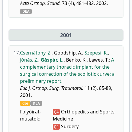
Acta Orthop. Scand.
73 (4), 481-482, 2002.
DEA
2001
17.
Csernátony, Z.
,
Goodship, A.
,
Szepesi, K.
,
Jónás, Z.
,
Gáspár, L.
,
Benko, K.
,
Lawes, T.
:
A
complementary thoracic implant for the
surgical correction of the scoliotic curve: a
preliminary report.
Eur. J. Orthop. Surg. Traumatol.
11 (2), 85-89,
2001.
doi
DEA
Folyóirat-
Orthopedics and Sports
Q4
mutatók:
Medicine
Surgery
Q4