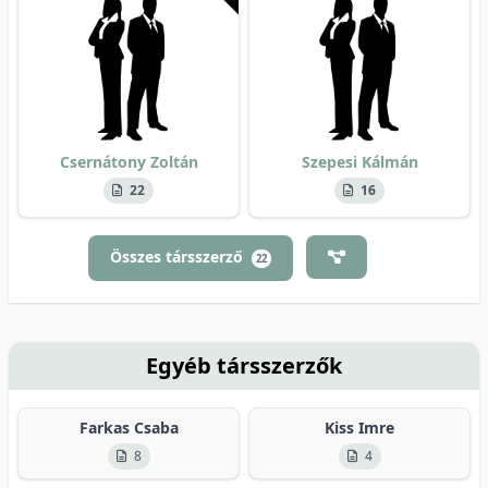
Csernátony Zoltán
Szepesi Kálmán
22
16
Összes társszerző
22
Egyéb társszerzők
Farkas Csaba
Kiss Imre
8
4