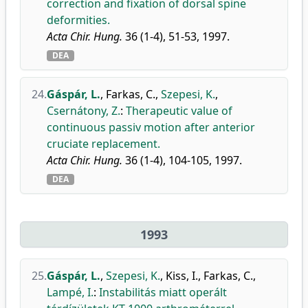
correction and fixation of dorsal spine
deformities.
Acta Chir. Hung.
36 (1-4), 51-53, 1997.
DEA
24.
Gáspár, L.
,
Farkas, C.
,
Szepesi, K.
,
Csernátony, Z.
:
Therapeutic value of
continuous passiv motion after anterior
cruciate replacement.
Acta Chir. Hung.
36 (1-4), 104-105, 1997.
DEA
1993
25.
Gáspár, L.
,
Szepesi, K.
,
Kiss, I.
,
Farkas, C.
,
Lampé, I.
:
Instabilitás miatt operált