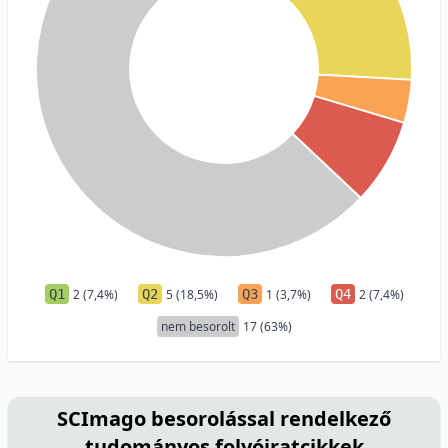
Q1
2 (7,4%)
Q2
5 (18,5%)
Q3
1 (3,7%)
Q4
2 (7,4%)
nem besorolt
17 (63%)
SCImago besorolással rendelkező
tudományos folyóiratcikkek