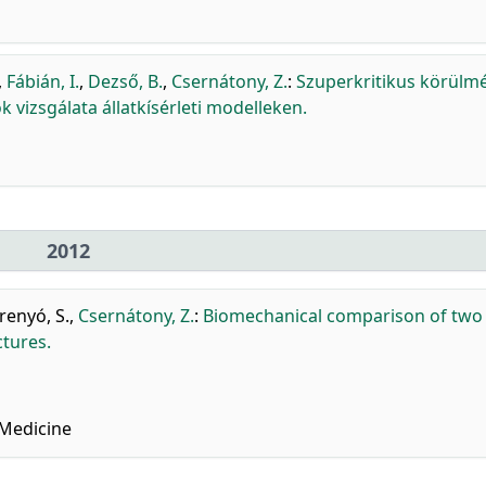
,
Fábián, I.
,
Dezső, B.
,
Csernátony, Z.
:
Szuperkritikus körülm
k vizsgálata állatkísérleti modelleken.
2012
renyó, S.
,
Csernátony, Z.
:
Biomechanical comparison of two
ctures.
Medicine