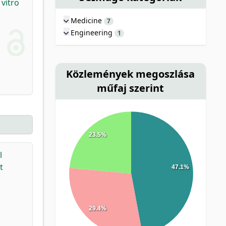
 vitro
Medicine
7
Engineering
1
Közlemények megoszlása
műfaj szerint
23.5%
l
t
47.1%
29.4%