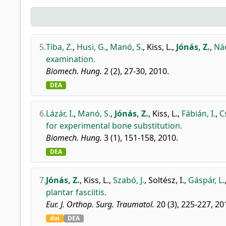
5.
Tiba, Z.
,
Husi, G.
,
Manó, S.
,
Kiss, L.
,
Jónás, Z.
,
Nád
examination.
Biomech. Hung.
2 (2), 27-30, 2010.
DEA
6.
Lázár, I.
,
Manó, S.
,
Jónás, Z.
,
Kiss, L.
,
Fábián, I.
,
C
for experimental bone substitution.
Biomech. Hung.
3 (1), 151-158, 2010.
DEA
7.
Jónás, Z.
,
Kiss, L.
,
Szabó, J.
,
Soltész, I.
,
Gáspár, L.
plantar fasciitis.
Eur. J. Orthop. Surg. Traumatol.
20 (3), 225-227, 20
doi
DEA