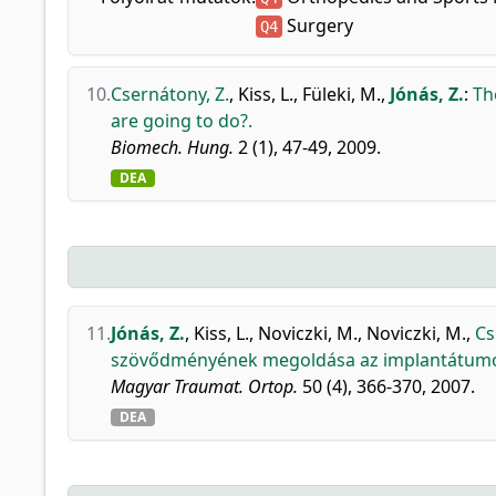
Surgery
Q4
10.
Csernátony, Z.
,
Kiss, L.
,
Füleki, M.
,
Jónás, Z.
:
Th
are going to do?.
Biomech. Hung.
2 (1), 47-49, 2009.
DEA
11.
Jónás, Z.
,
Kiss, L.
,
Noviczki, M.
,
Noviczki, M.
,
Cs
szövődményének megoldása az implantátumok
Magyar Traumat. Ortop.
50 (4), 366-370, 2007.
DEA