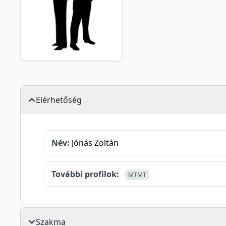
Elérhetőség
Név:
Jónás Zoltán
További profilok:
MTMT
Szakma