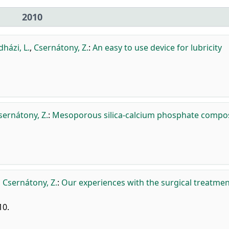
2010
házi, L.
,
Csernátony, Z.
:
An easy to use device for lubricity
sernátony, Z.
:
Mesoporous silica-calcium phosphate compo
,
Csernátony, Z.
:
Our experiences with the surgical treatmen
10.