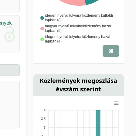
idegen nyelvű folyóiratközlemény külföldi
lapban
(8)
ények
magyar nyelvű folyóiratközlemény hazai
lapban
(5)
idegen nyelvű folyóiratközlemény hazai
lapban
(4)
Közlemények megoszlása
évszám szerint
4
3.5
3
2.5