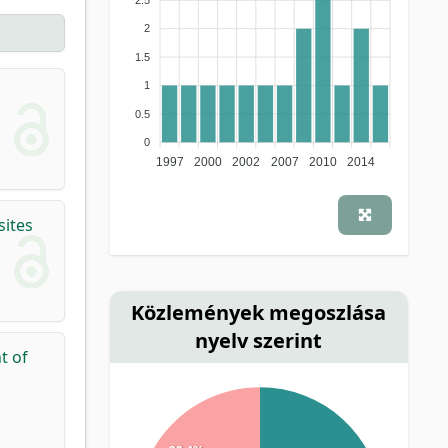
2
1.5
1
0.5
0
1997
2000
2002
2007
2010
2014
sites
Közlemények megoszlása
nyelv szerint
t of