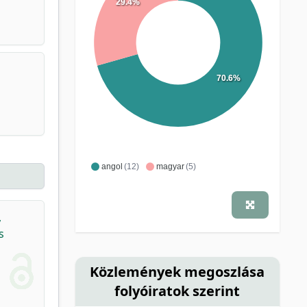
29.4%
70.6%
angol
(12)
magyar
(5)
,
s
Közlemények megoszlása
folyóiratok szerint