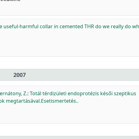
e useful-harmful collar in cemented THR do we really do w
2007
ernátony, Z.
:
Totál térdizületi endoprotézis késői szeptikus
 megtartásával.Esetismertetés..