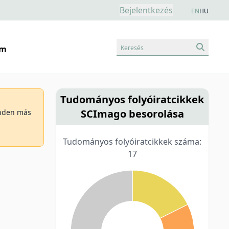
Bejelentkezés
EN
HU
Keresés
am
Tudományos folyóiratcikkek
SCImago besorolása
minden más
Tudományos folyóiratcikkek száma:
17