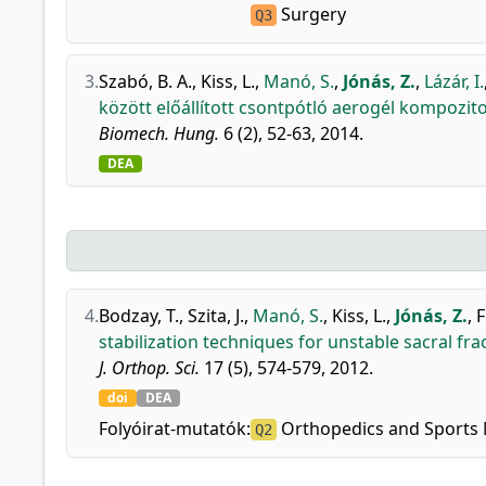
Surgery
Q3
3.
Szabó, B. A.
,
Kiss, L.
,
Manó, S.
,
Jónás, Z.
,
Lázár, I.
között előállított csontpótló aerogél kompozito
Biomech. Hung.
6 (2), 52-63, 2014.
DEA
4.
Bodzay, T.
,
Szita, J.
,
Manó, S.
,
Kiss, L.
,
Jónás, Z.
,
F
stabilization techniques for unstable sacral fra
J. Orthop. Sci.
17 (5), 574-579, 2012.
doi
DEA
Folyóirat-mutatók:
Orthopedics and Sports 
Q2