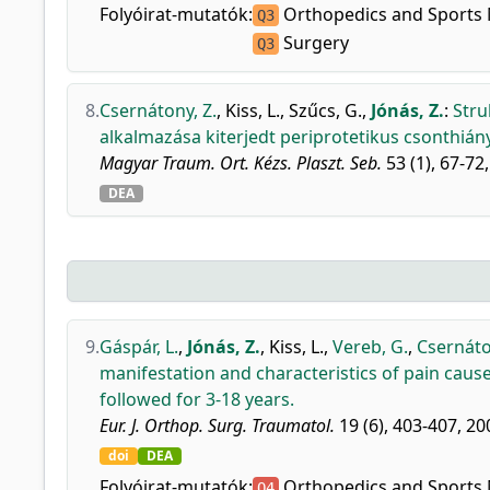
Folyóirat-mutatók:
Orthopedics and Sports 
Q3
Surgery
Q3
8.
Csernátony, Z.
,
Kiss, L.
,
Szűcs, G.
,
Jónás, Z.
:
Stru
alkalmazása kiterjedt periprotetikus csonthián
Magyar Traum. Ort. Kézs. Plaszt. Seb.
53 (1), 67-72
DEA
9.
Gáspár, L.
,
Jónás, Z.
,
Kiss, L.
,
Vereb, G.
,
Csernáto
manifestation and characteristics of pain cause
followed for 3-18 years.
Eur. J. Orthop. Surg. Traumatol.
19 (6), 403-407, 20
doi
DEA
Folyóirat-mutatók:
Orthopedics and Sports 
Q4