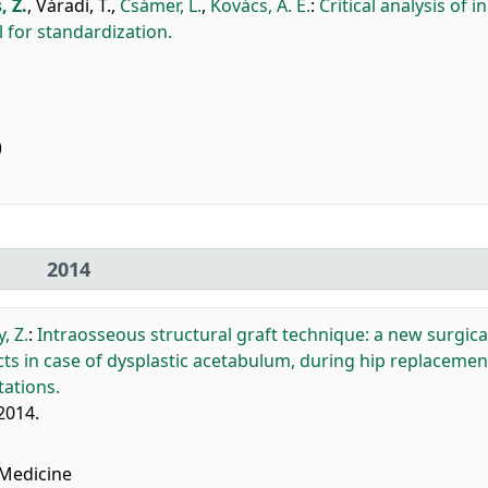
, Z.
,
Váradi, T.
,
Csámer, L.
,
Kovács, Á. É.
:
Critical analysis of in
l for standardization.
)
2014
, Z.
:
Intraosseous structural graft technique: a new surgica
cts in case of dysplastic acetabulum, during hip replacemen
ations.
2014.
Medicine