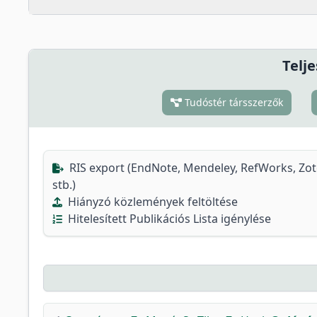
Telje
Tudóstér társszerzők
RIS export (EndNote, Mendeley, RefWorks, Zo
stb.)
Hiányzó közlemények feltöltése
Hitelesített Publikációs Lista igénylése