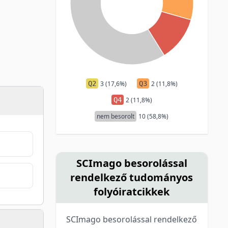
Q2
3 (17,6%)
Q3
2 (11,8%)
Q4
2 (11,8%)
nem besorolt
10 (58,8%)
SCImago besorolással
rendelkező tudományos
folyóiratcikkek
SCImago besorolással rendelkező