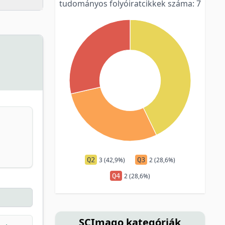
tudományos folyóiratcikkek száma: 7
Q2
3 (42,9%)
Q3
2 (28,6%)
Q4
2 (28,6%)
SCImago kategóriák