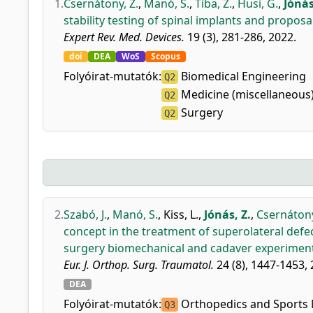
1.
Csernátony, Z.
,
Manó, S.
,
Tiba, Z.
,
Husi, G.
,
Jónás
stability testing of spinal implants and proposa
Expert Rev. Med. Devices.
19 (3), 281-286, 2022.
doi
DEA
WoS
Scopus
Folyóirat-mutatók:
Biomedical Engineering
Q2
Medicine (miscellaneous
Q2
Surgery
Q2
2.
Szabó, J.
,
Manó, S.
,
Kiss, L.
,
Jónás, Z.
,
Csernátony
concept in the treatment of superolateral defe
surgery biomechanical and cadaver experiment
Eur. J. Orthop. Surg. Traumatol.
24 (8), 1447-1453, 
DEA
Folyóirat-mutatók:
Orthopedics and Sports 
Q3