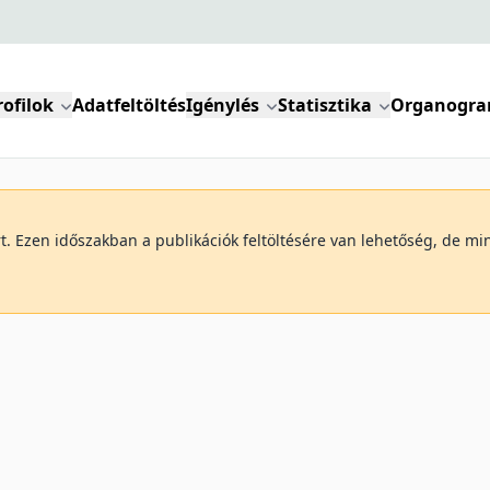
rofilok
Adatfeltöltés
Igénylés
Statisztika
Organogr
art. Ezen időszakban a publikációk feltöltésére van lehetőség, de 