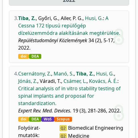
3.
Tiba, Z.
,
Győri, G.
,
Ailer, P. G.
,
Husi, G.
:
A
Cessna 172 típusú repülőgép
dízelüzemmódra alakításának megtérülése.
Repüléstudományi Közlemények
34 (2), 5-17,
2022.
doi
DEA
4.
Csernátony, Z.
,
Manó, S.
,
Tiba, Z.
,
Husi, G.
,
Jónás, Z.
,
Váradi, T.
,
Csámer, L.
,
Kovács, Á. É.
:
Critical analysis of in vitro stability testing of
spinal implants and proposal for
standardization.
Expert Rev. Med. Devices.
19 (3), 281-286, 2022.
doi
DEA
WoS
Scopus
Folyóirat-
Biomedical Engineering
Q2
mutatók:
Medicine
Q2