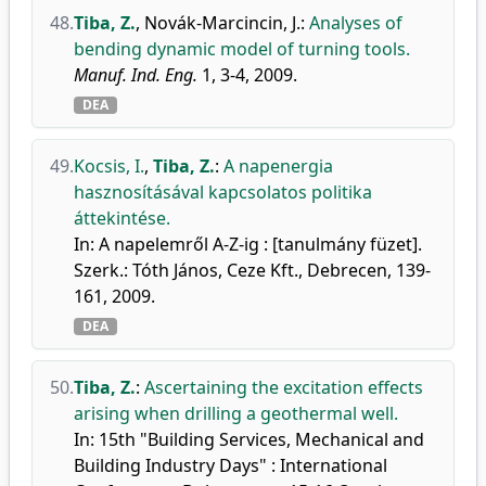
48.
Tiba, Z.
,
Novák-Marcincin, J.
:
Analyses of
bending dynamic model of turning tools.
Manuf. Ind. Eng.
1, 3-4, 2009.
DEA
49.
Kocsis, I.
,
Tiba, Z.
:
A napenergia
hasznosításával kapcsolatos politika
áttekintése.
In: A napelemről A-Z-ig : [tanulmány füzet].
Szerk.: Tóth János, Ceze Kft., Debrecen, 139-
161, 2009.
DEA
50.
Tiba, Z.
:
Ascertaining the excitation effects
arising when drilling a geothermal well.
In: 15th "Building Services, Mechanical and
Building Industry Days" : International