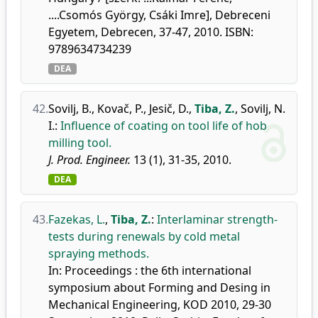
....Csomós György, Csáki Imre], Debreceni
Egyetem, Debrecen, 37-47, 2010. ISBN:
9789634734239
DEA
42.
Sovilj, B.
,
Kovač, P.
,
Jesič, D.
,
Tiba, Z.
,
Sovilj, N.
I.
:
Influence of coating on tool life of hob
milling tool.
J. Prod. Engineer.
13 (1), 31-35, 2010.
DEA
43.
Fazekas, L.
,
Tiba, Z.
:
Interlaminar strength-
tests during renewals by cold metal
spraying methods.
In: Proceedings : the 6th international
symposium about Forming and Desing in
Mechanical Engineering, KOD 2010, 29-30