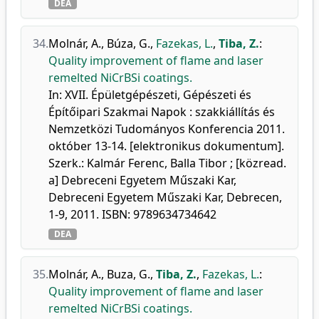
DEA
34.
Molnár, A.
,
Búza, G.
,
Fazekas, L.
,
Tiba, Z.
:
Quality improvement of flame and laser
remelted NiCrBSi coatings.
In: XVII. Épületgépészeti, Gépészeti és
Építőipari Szakmai Napok : szakkiállítás és
Nemzetközi Tudományos Konferencia 2011.
október 13-14. [elektronikus dokumentum].
Szerk.: Kalmár Ferenc, Balla Tibor ; [közread.
a] Debreceni Egyetem Műszaki Kar,
Debreceni Egyetem Műszaki Kar, Debrecen,
1-9, 2011. ISBN: 9789634734642
DEA
35.
Molnár, A.
,
Buza, G.
,
Tiba, Z.
,
Fazekas, L.
:
Quality improvement of flame and laser
remelted NiCrBSi coatings.