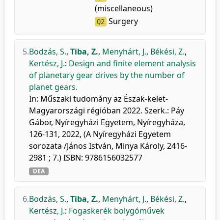
(miscellaneous)
Surgery
Q2
5.
Bodzás, S.
,
Tiba, Z.
,
Menyhárt, J.
,
Békési, Z.
,
Kertész, J.
:
Design and finite element analysis
of planetary gear drives by the number of
planet gears.
In: Műszaki tudomány az Észak-kelet-
Magyarországi régióban 2022. Szerk.: Páy
Gábor, Nyíregyházi Egyetem, Nyíregyháza,
126-131, 2022, (A Nyíregyházi Egyetem
sorozata /János István, Minya Károly, 2416-
2981 ; 7.) ISBN: 9786156032577
DEA
6.
Bodzás, S.
,
Tiba, Z.
,
Menyhárt, J.
,
Békési, Z.
,
Kertész, J.
:
Fogaskerék bolygóművek