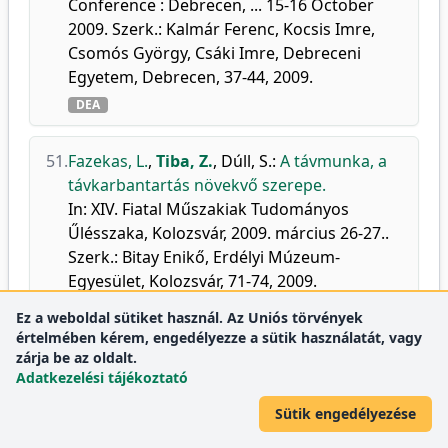
Conference : Debrecen, ... 15-16 October
2009. Szerk.: Kalmár Ferenc, Kocsis Imre,
Csomós György, Csáki Imre, Debreceni
Egyetem, Debrecen, 37-44, 2009.
DEA
51.
Fazekas, L.
,
Tiba, Z.
,
Dúll, S.
:
A távmunka, a
távkarbantartás növekvő szerepe.
In: XIV. Fiatal Műszakiak Tudományos
Űlésszaka, Kolozsvár, 2009. március 26-27..
Szerk.: Bitay Enikő, Erdélyi Múzeum-
Egyesület, Kolozsvár, 71-74, 2009.
DEA
Ez a weboldal sütiket használ. Az Uniós törvények
értelmében kérem, engedélyezze a sütik használatát, vagy
zárja be az oldalt.
52.
Mankovits, T.
,
Tiba, Z.
:
Compression Test on
Adatkezelési tájékoztató
Rubber Spring Using p-version Finite
Element Method.
Sütik engedélyezése
Zesz. Nauk. Politech. Poznań.
10, 81-86, 2009.