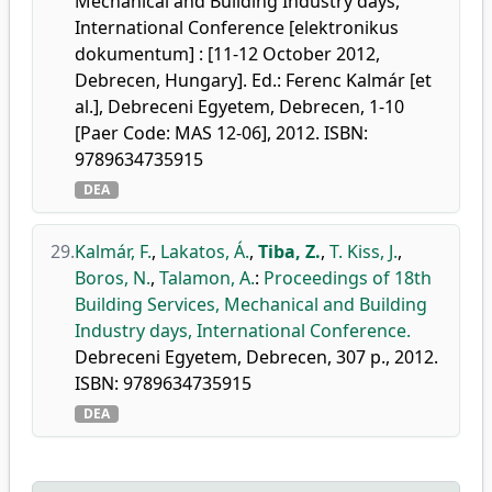
Mechanical and Building Industry days,
International Conference [elektronikus
dokumentum] : [11-12 October 2012,
Debrecen, Hungary]. Ed.: Ferenc Kalmár [et
al.], Debreceni Egyetem, Debrecen, 1-10
[Paer Code: MAS 12-06], 2012. ISBN:
9789634735915
DEA
29.
Kalmár, F.
,
Lakatos, Á.
,
Tiba, Z.
,
T. Kiss, J.
,
Boros, N.
,
Talamon, A.
:
Proceedings of 18th
Building Services, Mechanical and Building
Industry days, International Conference.
Debreceni Egyetem, Debrecen, 307 p., 2012.
ISBN: 9789634735915
DEA