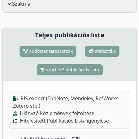
Szakma
Teljes publikációs lista
Tudóstér társszerzők
statisztika
szűrhető publikációs lista
RIS export (EndNote, Mendeley, RefWorks,
Zotero stb.)
Hiányzó közlemények feltöltése
Hitelesített Publikációs Lista igénylése
Feltöltött közlemény:
120