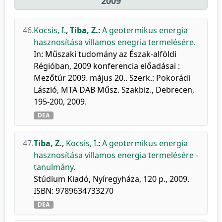
2009
46.
Kocsis, I.
,
Tiba, Z.
:
A geotermikus energia
hasznosítása villamos enegria termelésére.
In: Műszaki tudomány az Észak-alföldi
Régióban, 2009 konferencia előadásai :
Mezőtúr 2009. május 20.. Szerk.: Pokorádi
László, MTA DAB Műsz. Szakbiz., Debrecen,
195-200, 2009.
DEA
47.
Tiba, Z.
,
Kocsis, I.
:
A geotermikus energia
hasznosítása villamos energia termelésére -
tanulmány.
Stúdium Kiadó, Nyíregyháza, 120 p., 2009.
ISBN: 9789634733270
DEA