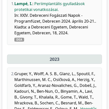
1.
Lampé, I.
:
Periimplantális gyulladások
protetikai vonatkozásai.
In: XXIV. Debreceni Fogászati Napok -
Programfüzet, Debrecen 2024. április 20-21..
Kiadta: a Debreceni Egyetem, Debreceni
Egyetem, Debrecen, 18, 2024.
DEA
2023
2.
Gruper, Y.
,
Wolff, A. S. B.
,
Glanz, L.
,
Spoutil, F.
,
Marthinussen, M. C.
,
Osičková, A.
,
Herzig, Y.
,
Goldfarb, Y.
,
Aranaz-Novaliches, G.
,
Dobeš, J.
,
Kadouri, N.
,
Ben-Nun, O.
,
Binyamin, A.
,
Lavi,
B.
,
Givony, T.
,
Khalaila, R.
,
Gome, T.
,
Wald, T.
,
Mrazkova, B.
,
Sochen, C.
,
Besnard, M.
,
Ben-
Dor, S.
,
Feldmesser, E.
,
Orlova, E. M.
,
Hegedűs,