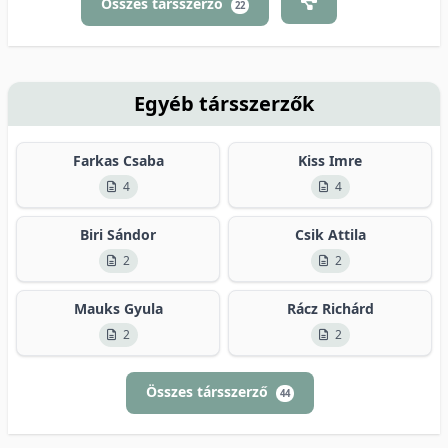
Összes társszerző
22
Egyéb társszerzők
Farkas Csaba
Kiss Imre
4
4
Biri Sándor
Csik Attila
2
2
Mauks Gyula
Rácz Richárd
2
2
Összes társszerző
44