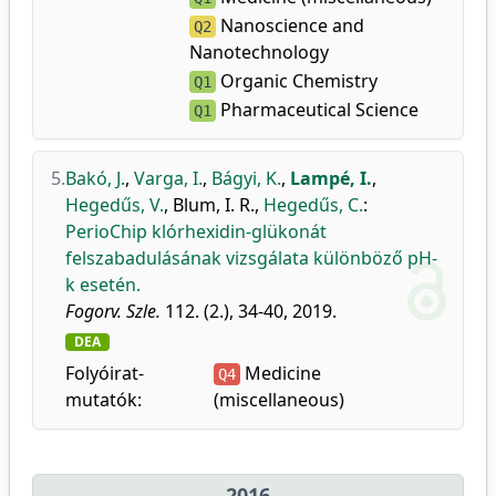
Nanoscience and
Q2
Nanotechnology
Organic Chemistry
Q1
Pharmaceutical Science
Q1
5.
Bakó, J.
,
Varga, I.
,
Bágyi, K.
,
Lampé, I.
,
Hegedűs, V.
,
Blum, I. R.
,
Hegedűs, C.
:
PerioChip klórhexidin-glükonát
felszabadulásának vizsgálata különböző pH-
k esetén.
Fogorv. Szle.
112. (2.), 34-40, 2019.
DEA
Folyóirat-
Medicine
Q4
mutatók:
(miscellaneous)
2016