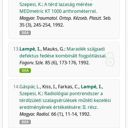
Szepesi, K.
:
A térd lazaság mérése
MEDmetric KT 1000 arthrométerrel.
Magyar. Traumatol. Ortop. Kézseb. Plaszt. Seb.
35 (3), 245-254, 1992.
DEA
13.
Lampé, I.
,
Mauks, G.
:
Maradék szájpadi
defektus fedése kombinált fogpótlással.
Fogorv. Szle.
85 (6), 173-176, 1992.
DEA
14.
Gáspár, L.
,
Kiss, I.
,
Farkas, C.
,
Lampé, I.
,
Szepesi, K.
:
Radiológiai pontrendszer a
térdízületi szalagsérülések műtéti kezelési
eredményének értékelésére: II. rész.
Magyar. Radiol.
66 (1), 11-14, 1992.
DEA