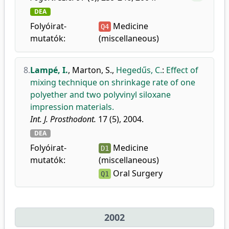
DEA
Folyóirat-
Medicine
Q4
mutatók:
(miscellaneous)
8.
Lampé, I.
,
Marton, S.
,
Hegedűs, C.
:
Effect of
mixing technique on shrinkage rate of one
polyether and two polyvinyl siloxane
impression materials.
Int. J. Prosthodont.
17 (5), 2004.
DEA
Folyóirat-
Medicine
D1
mutatók:
(miscellaneous)
Oral Surgery
Q1
2002