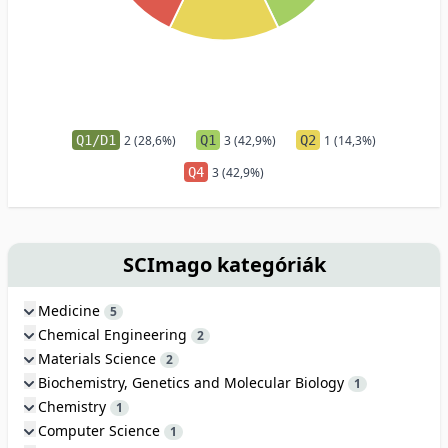
Q1/D1
2 (28,6%)
Q1
3 (42,9%)
Q2
1 (14,3%)
Q4
3 (42,9%)
SCImago kategóriák
Medicine
5
Chemical Engineering
2
Materials Science
2
Biochemistry, Genetics and Molecular Biology
1
Chemistry
1
Computer Science
1