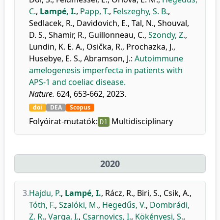
C.
,
Lampé, I.
,
Papp, T.
,
Felszeghy, S. B.
,
Sedlacek, R.
,
Davidovich, E.
,
Tal, N.
,
Shouval,
D. S.
,
Shamir, R.
,
Guillonneau, C.
,
Szondy, Z.
,
Lundin, K. E. A.
,
Osička, R.
,
Prochazka, J.
,
Husebye, E. S.
,
Abramson, J.
:
Autoimmune
amelogenesis imperfecta in patients with
APS-1 and coeliac disease.
Nature.
624, 653-662, 2023.
doi
DEA
Scopus
Folyóirat-mutatók:
Multidisciplinary
D1
2020
3.
Hajdu, P.
,
Lampé, I.
,
Rácz, R.
,
Biri, S.
,
Csik, A.
,
Tóth, F.
,
Szalóki, M.
,
Hegedűs, V.
,
Dombrádi,
Z. R.
,
Varga, I.
,
Csarnovics, I.
,
Kökényesi, S.
,