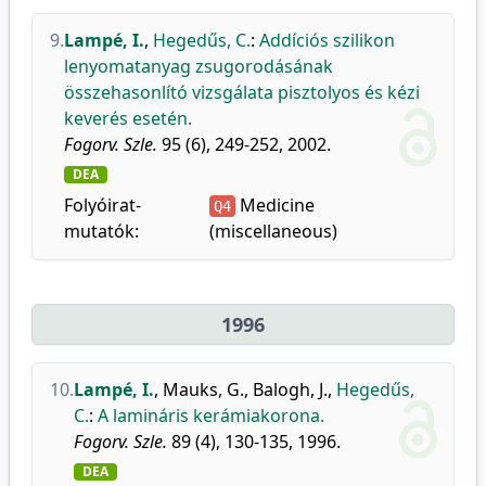
9.
Lampé, I.
,
Hegedűs, C.
:
Addíciós szilikon
lenyomatanyag zsugorodásának
összehasonlító vizsgálata pisztolyos és kézi
keverés esetén.
Fogorv. Szle.
95 (6), 249-252, 2002.
DEA
Folyóirat-
Medicine
Q4
mutatók:
(miscellaneous)
1996
10.
Lampé, I.
,
Mauks, G.
,
Balogh, J.
,
Hegedűs,
C.
:
A lamináris kerámiakorona.
Fogorv. Szle.
89 (4), 130-135, 1996.
DEA