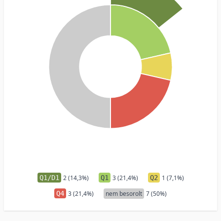
Q1/D1
2 (14,3%)
Q1
3 (21,4%)
Q2
1 (7,1%)
Q4
3 (21,4%)
nem besorolt
7 (50%)