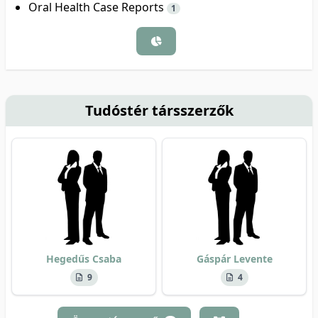
Oral Health Case Reports
1
Tudóstér társszerzők
Hegedűs Csaba
Gáspár Levente
9
4