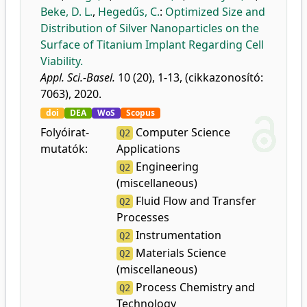
Beke, D. L.
,
Hegedűs, C.
:
Optimized Size and
Distribution of Silver Nanoparticles on the
Surface of Titanium Implant Regarding Cell
Viability.
Appl. Sci.-Basel.
10 (20), 1-13, (cikkazonosító:
7063), 2020.
doi
DEA
WoS
Scopus
Folyóirat-
Computer Science
Q2
mutatók:
Applications
Engineering
Q2
(miscellaneous)
Fluid Flow and Transfer
Q2
Processes
Instrumentation
Q2
Materials Science
Q2
(miscellaneous)
Process Chemistry and
Q2
Technology