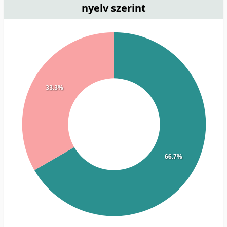
nyelv szerint
33.3%
66.7%