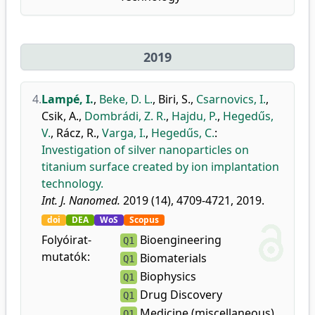
2019
4.
Lampé, I.
,
Beke, D. L.
,
Biri, S.
,
Csarnovics, I.
,
Csik, A.
,
Dombrádi, Z. R.
,
Hajdu, P.
,
Hegedűs,
V.
,
Rácz, R.
,
Varga, I.
,
Hegedűs, C.
:
Investigation of silver nanoparticles on
titanium surface created by ion implantation
technology.
Int. J. Nanomed.
2019 (14), 4709-4721, 2019.
doi
DEA
WoS
Scopus
Folyóirat-
Bioengineering
Q1
mutatók:
Biomaterials
Q1
Biophysics
Q1
Drug Discovery
Q1
Medicine (miscellaneous)
Q1