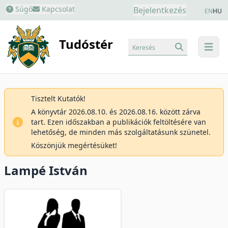
Súgó
Kapcsolat
Bejelentkezés
EN
HU
Tudóstér
Keresés
menu
Tisztelt Kutatók!
A könyvtár 2026.08.10. és 2026.08.16. között zárva
tart. Ezen időszakban a publikációk feltöltésére van
lehetőség, de minden más szolgáltatásunk szünetel.
Köszönjük megértésüket!
Lampé István