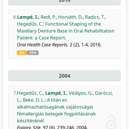
6.
Lampé, I.
,
Redl, P.
,
Horváth, D.
,
Radics, T.
,
Hegedűs, C.
:
Functional Shaping of the
Maxillary Denture Base in Oral Rehabilitation
Patient: a Case Report.
Oral Health Case Reports.
2 (2), 1-4, 2016.
doi
DEA
2004
7.
Hegedűs, C.
,
Lampé, I.
,
Vitályos, G.
,
Daróczi,
L.
,
Beke, D. L.
:
A titán es
alkalmazhatósagának sajátosságai
fémallergiás betegek fogpótlásának
készitésénél.
Fogorv. Szle.
97 (6), 239-246, 2004.