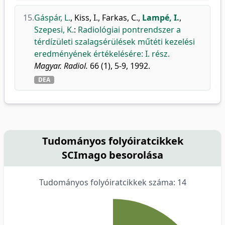
15.
Gáspár, L.
,
Kiss, I.
,
Farkas, C.
,
Lampé, I.
,
Szepesi, K.
:
Radiológiai pontrendszer a
térdízületi szalagsérülések műtéti kezelési
eredményének értékelésére: I. rész.
Magyar. Radiol.
66 (1), 5-9, 1992.
DEA
Tudományos folyóiratcikkek
SCImago besorolása
Tudományos folyóiratcikkek száma: 14