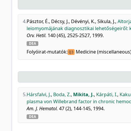
4.
Pásztor, É.
,
Décsy, J.
,
Dévényi, K.
,
Sikula, J.
,
Altorja
leiomyomájának diagnosztikai lehetőségeiről: 
Orv. Hetil.
140 (45), 2525-2527, 1999.
DEA
Folyóirat-mutatók:
Medicine (miscellaneous
Q3
5.
Hársfalvi, J.
,
Boda, Z.
,
Mikita, J.
,
Kárpáti, I.
,
Kaku
plasma von Willebrand factor in chronic hemodi
Am. J. Hematol.
47 (2), 144-145, 1994.
DEA