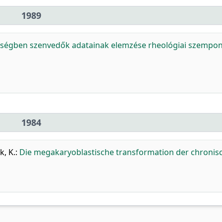
1989
gségben szenvedők adatainak elemzése rheológiai szempo
1984
k, K.
:
Die megakaryoblastische transformation der chronis