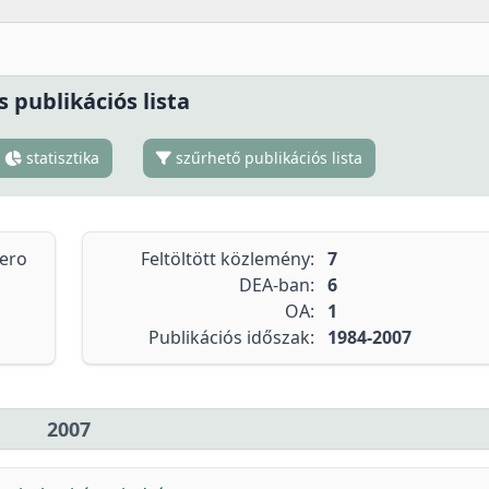
s publikációs lista
statisztika
szűrhető publikációs lista
tero
Feltöltött közlemény:
7
DEA-ban:
6
OA:
1
Publikációs időszak:
1984-2007
2007