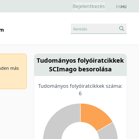
Bejelentkezés
EN
HU
Keresés
am
Tudományos folyóiratcikkek
SCImago besorolása
minden más
Tudományos folyóiratcikkek száma:
6