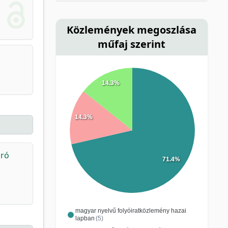
Közlemények megoszlása
műfaj szerint
14.3%
14.3%
áró
71.4%
magyar nyelvű folyóiratközlemény hazai
lapban
(5)