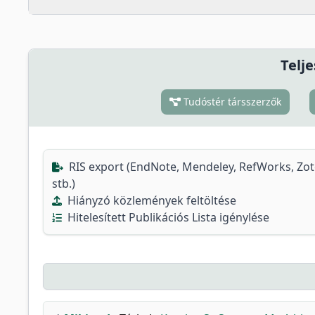
Telje
Tudóstér társszerzők
RIS export (EndNote, Mendeley, RefWorks, Zo
stb.)
Hiányzó közlemények feltöltése
Hitelesített Publikációs Lista igénylése