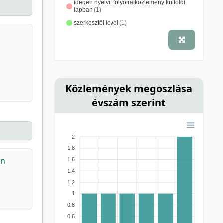
idegen nyelvű folyóiratközlemény külföldi
lapban
(1)
szerkesztői levél
(1)
Közlemények megoszlása
évszám szerint
2
1.8
on
1.6
1.4
1.2
1
0.8
0.6