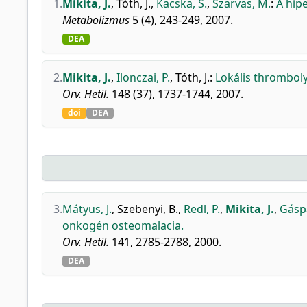
1.
Mikita, J.
,
Tóth, J.
,
Kacska, S.
,
Szarvas, M.
:
A hip
Metabolizmus
5 (4), 243-249, 2007.
DEA
2.
Mikita, J.
,
Ilonczai, P.
,
Tóth, J.
:
Lokális thromboly
Orv. Hetil.
148 (37), 1737-1744, 2007.
doi
DEA
3.
Mátyus, J.
,
Szebenyi, B.
,
Redl, P.
,
Mikita, J.
,
Gáspá
onkogén osteomalacia.
Orv. Hetil.
141, 2785-2788, 2000.
DEA