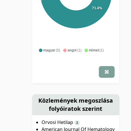
71.4%
magyar
(5)
angol
(1)
német
(1)
Közlemények megoszlása
folyóiratok szerint
Orvosi Hetilap
3
American Journal Of Hematology