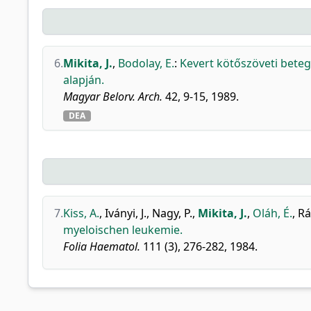
6.
Mikita, J.
,
Bodolay, E.
:
Kevert kötőszöveti bete
alapján.
Magyar Belorv. Arch.
42, 9-15, 1989.
DEA
7.
Kiss, A.
,
Iványi, J.
,
Nagy, P.
,
Mikita, J.
,
Oláh, É.
,
Rá
myeloischen leukemie.
Folia Haematol.
111 (3), 276-282, 1984.