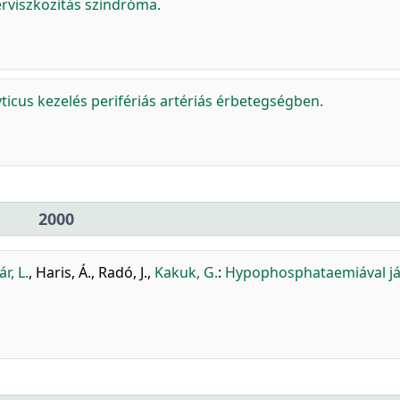
erviszkozitás szindróma.
ticus kezelés perifériás artériás érbetegségben.
2000
r, L.
,
Haris, Á.
,
Radó, J.
,
Kakuk, G.
:
Hypophosphataemiával j