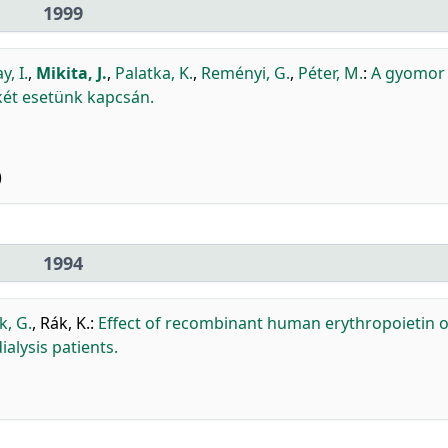
1999
y, I.
,
Mikita, J.
,
Palatka, K.
,
Reményi, G.
,
Péter, M.
:
A gyomor
két esetünk kapcsán.
)
1994
k, G.
,
Rák, K.
:
Effect of recombinant human erythropoietin 
alysis patients.