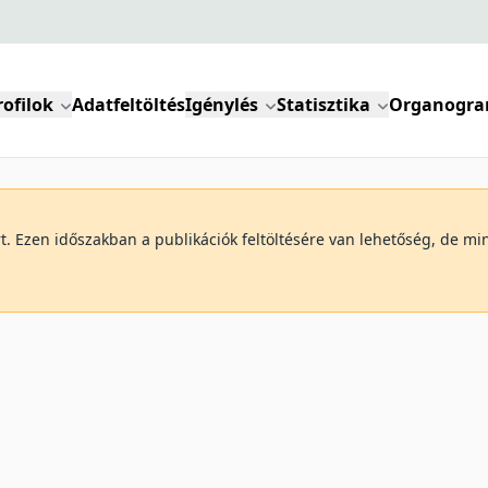
rofilok
Adatfeltöltés
Igénylés
Statisztika
Organogr
art. Ezen időszakban a publikációk feltöltésére van lehetőség, de 