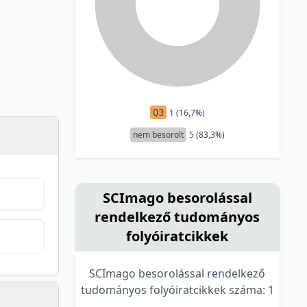
Q3
1 (16,7%)
nem besorolt
5 (83,3%)
SCImago besorolással
rendelkező tudományos
folyóiratcikkek
SCImago besorolással rendelkező
tudományos folyóiratcikkek száma: 1