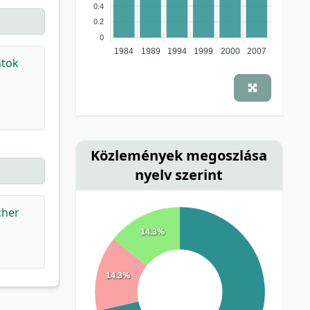
0.4
0.2
0
1984
1989
1994
1999
2000
2007
ntok
Közlemények megoszlása
nyelv szerint
cher
14.3%
14.3%