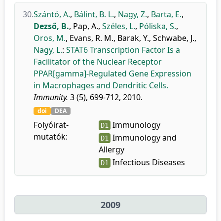
30.
Szántó, A.
,
Bálint, B. L.
,
Nagy, Z.
,
Barta, E.
,
Dezső, B.
,
Pap, A.
,
Széles, L.
,
Póliska, S.
,
Oros, M.
,
Evans, R. M.
,
Barak, Y.
,
Schwabe, J.
,
Nagy, L.
:
STAT6 Transcription Factor Is a
Facilitator of the Nuclear Receptor
PPAR[gamma]-Regulated Gene Expression
in Macrophages and Dendritic Cells.
Immunity.
3 (5), 699-712, 2010.
doi
DEA
Folyóirat-
Immunology
D1
mutatók:
Immunology and
D1
Allergy
Infectious Diseases
D1
2009