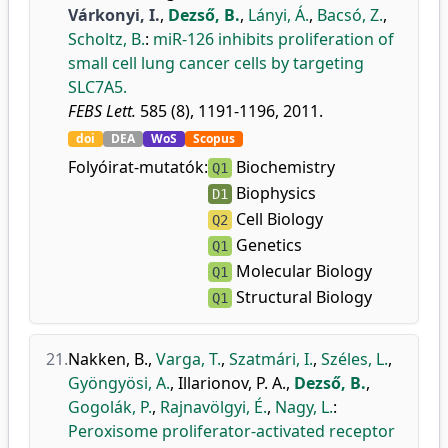
Várkonyi, I.
,
Dezső, B.
,
Lányi, Á.
,
Bacsó, Z.
,
Scholtz, B.
:
miR-126 inhibits proliferation of
small cell lung cancer cells by targeting
SLC7A5.
FEBS Lett.
585 (8), 1191-1196, 2011.
doi
DEA
WoS
Scopus
Folyóirat-mutatók:
Biochemistry
Q1
Biophysics
D1
Cell Biology
Q2
Genetics
Q1
Molecular Biology
Q1
Structural Biology
Q1
21.
Nakken, B.
,
Varga, T.
,
Szatmári, I.
,
Széles, L.
,
Gyöngyösi, A.
,
Illarionov, P. A.
,
Dezső, B.
,
Gogolák, P.
,
Rajnavölgyi, É.
,
Nagy, L.
:
Peroxisome proliferator-activated receptor