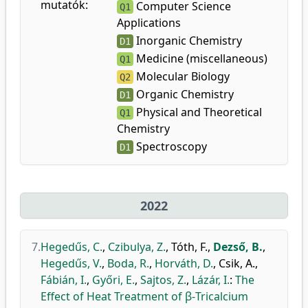
mutatók:
Computer Science
Q1
Applications
Inorganic Chemistry
D1
Medicine (miscellaneous)
Q1
Molecular Biology
Q2
Organic Chemistry
D1
Physical and Theoretical
Q1
Chemistry
Spectroscopy
D1
2022
7.
Hegedűs, C.
,
Czibulya, Z.
,
Tóth, F.
,
Dezső, B.
,
Hegedűs, V.
,
Boda, R.
,
Horváth, D.
,
Csik, A.
,
Fábián, I.
,
Győri, E.
,
Sajtos, Z.
,
Lázár, I.
:
The
Effect of Heat Treatment of β-Tricalcium