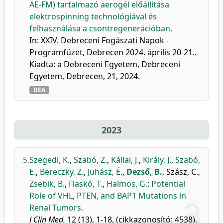
AE-FM) tartalmazó aerogél előállítása
elektrospinning technológiával és
felhasználása a csontregenerációban.
In: XXIV. Debreceni Fogászati Napok -
Programfüzet, Debrecen 2024. április 20-21..
Kiadta: a Debreceni Egyetem, Debreceni
Egyetem, Debrecen, 21, 2024.
DEA
2023
5.
Szegedi, K.
,
Szabó, Z.
,
Kállai, J.
,
Király, J.
,
Szabó,
E.
,
Bereczky, Z.
,
Juhász, É.
,
Dezső, B.
,
Szász, C.
,
Zsebik, B.
,
Flaskó, T.
,
Halmos, G.
:
Potential
Role of VHL, PTEN, and BAP1 Mutations in
Renal Tumors.
J Clin Med.
12 (13), 1-18, (cikkazonosító: 4538),