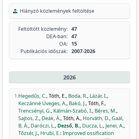
Hiányzó közlemények feltöltése
Feltöltött közlemény:
47
DEA-ban:
47
OA:
15
Publikációs időszak:
2007-2026
2026
1.
Hegedűs, C.
,
Tóth, E.
,
Boda, R.
,
Lázár, I.
,
Keczánné Üveges, A.
,
Bakó, J.
,
Tóth, F.
,
Trencsényi, G.
,
Kálmán-Szabó, I.
,
Béres, M.
,
Sajtos, Z.
,
Deák, Á.
,
Tóth, A.
,
Horváth, D.
,
Gaál,
B. Á.
,
Daróczi, L.
,
Dezső, B.
,
Ducza, L.
,
Jenei, A.
,
Tőzsér, J.
,
Hrubi, E.
:
Improved ossification