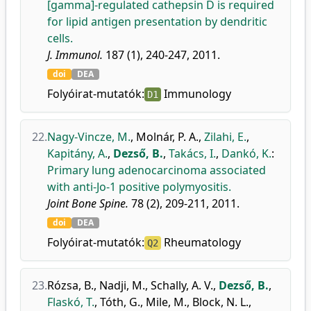
[gamma]-regulated cathepsin D is required
for lipid antigen presentation by dendritic
cells.
J. Immunol.
187 (1), 240-247, 2011.
doi
DEA
Folyóirat-mutatók:
Immunology
D1
22.
Nagy-Vincze, M.
,
Molnár, P. A.
,
Zilahi, E.
,
Kapitány, A.
,
Dezső, B.
,
Takács, I.
,
Dankó, K.
:
Primary lung adenocarcinoma associated
with anti-Jo-1 positive polymyositis.
Joint Bone Spine.
78 (2), 209-211, 2011.
doi
DEA
Folyóirat-mutatók:
Rheumatology
Q2
23.
Rózsa, B.
,
Nadji, M.
,
Schally, A. V.
,
Dezső, B.
,
Flaskó, T.
,
Tóth, G.
,
Mile, M.
,
Block, N. L.
,