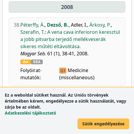
2008
38.
Péterffy, Á.
,
Dezső, B.
,
Adler, I.
,
Árkosy, P.
,
Szerafin, T.
:
A vena cava inferioron keresztül
a jobb pitvarba terjedő mellékveserák
sikeres műtéti eltávolitása.
Magyar Seb.
61 (1), 38-41, 2008.
doi
DEA
Folyóirat-
Medicine
Q3
mutatók:
(miscellaneous)
Ez a weboldal sütiket használ. Az Uniós törvények
39.
Juergen, E.
,
Rózsa, B.
,
Schally, A. V.
,
Dezső,
értelmében kérem, engedélyezze a sütik használatát, vagy
B.
,
Tóth, G.
,
Flaskó, T.
,
Block, N. L.
,
Nadji, M.
,
zárja be az oldalt.
Halmos, G.
:
Luteinizing Hormone-Releasing
Adatkezelési tájékoztató
Hormone (LHRH) receptors in BPH as
Sütik engedélyezése
potential molecular targets for therapy with
Cetrorelix.