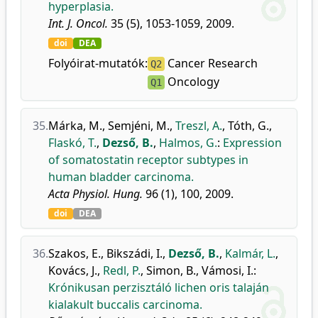
hyperplasia.
Int. J. Oncol.
35 (5), 1053-1059, 2009.
doi
DEA
Folyóirat-mutatók:
Cancer Research
Q2
Oncology
Q1
35.
Márka, M.
,
Semjéni, M.
,
Treszl, A.
,
Tóth, G.
,
Flaskó, T.
,
Dezső, B.
,
Halmos, G.
:
Expression
of somatostatin receptor subtypes in
human bladder carcinoma.
Acta Physiol. Hung.
96 (1), 100, 2009.
doi
DEA
36.
Szakos, E.
,
Bikszádi, I.
,
Dezső, B.
,
Kalmár, L.
,
Kovács, J.
,
Redl, P.
,
Simon, B.
,
Vámosi, I.
:
Krónikusan perzisztáló lichen oris talaján
kialakult buccalis carcinoma.