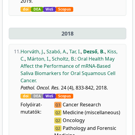
2019.
doi
DEA
WoS
Scopus
2018
11.
Horváth, J.
,
Szabó, A.
,
Tar, I.
,
Dezső, B.
,
Kiss,
C.
,
Márton, I.
,
Scholtz, B.
:
Oral Health May
Affect the Performance of mRNA-Based
Saliva Biomarkers for Oral Squamous Cell
Cancer.
Pathol. Oncol. Res.
24 (4), 833-842, 2018.
doi
DEA
WoS
Scopus
Folyóirat-
Cancer Research
Q3
mutatók:
Medicine (miscellaneous)
Q2
Oncology
Q2
Pathology and Forensic
Q2