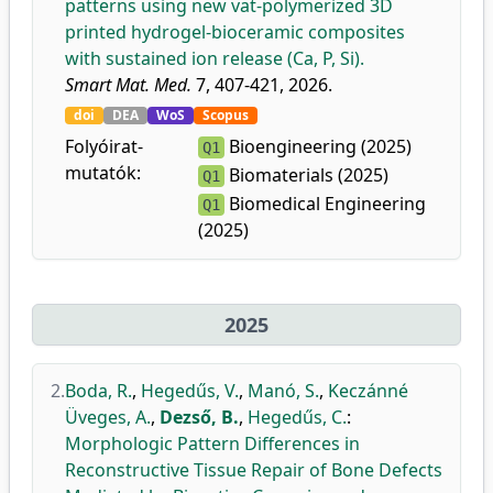
patterns using new vat-polymerized 3D
printed hydrogel-bioceramic composites
with sustained ion release (Ca, P, Si).
Smart Mat. Med.
7, 407-421, 2026.
doi
DEA
WoS
Scopus
Folyóirat-
Bioengineering (2025)
Q1
mutatók:
Biomaterials (2025)
Q1
Biomedical Engineering
Q1
(2025)
2025
2.
Boda, R.
,
Hegedűs, V.
,
Manó, S.
,
Keczánné
Üveges, A.
,
Dezső, B.
,
Hegedűs, C.
:
Morphologic Pattern Differences in
Reconstructive Tissue Repair of Bone Defects