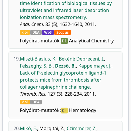
time identification of biological tissues by
ultraviolet and infrared laser desorption
ionization mass spectrometry.
Anal. Chem.
83 (5), 1632-1640, 2011.
doi
DEA
WoS
Scopus
Folyóirat-mutatók:
Analytical Chemistry
D1
19.
Miszti-Blasius, K.
,
Bekéné Debreceni, I.
,
Felszeghy, S. B.
,
Dezső, B.
,
Kappelmayer, J.
:
Lack of P-selectin glycoprotein ligand-1
protects mice from thrombosis after
collagen/epinephrine challenge.
Thromb. Res.
127 (3), 228-234, 2011.
doi
DEA
Folyóirat-mutatók:
Hematology
Q2
20.
Mikó, E.
,
Margitai, Z.
,
Czimmerer, Z.
,