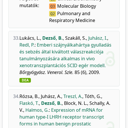
mutatók:
Molecular Biology
Q3
Pulmonary and
Q2
Respiratory Medicine
33.
Lukács, L.
,
Dezső, B.
,
Szakáll, S.
,
Juhász, I.
,
Redl, P.
:
Emberi szájnyálkahártya gyulladás
és sebzés által kiváltott válaszreakciója
tanulmányozására alkalmas in vivo
xenotranszplantációs SCID egér modell.
Bőrgyógyász. Venerol. Szle.
85 (6), 2009.
DEA
34.
Rózsa, B.
,
Juhász, A.
,
Treszl, A.
,
Tóth, G.
,
Flaskó, T.
,
Dezső, B.
,
Block, N. L.
,
Schally, A.
V.
,
Halmos, G.
:
Expression of mRNA for
human type-I LHRH receptor transcript
forms in human benign prostatic