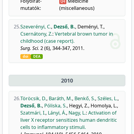
Folyóirat-
Medicine
Q4
mutatók:
(miscellaneous)
25.
Szeverényi, C.
,
Dezső, B.
,
Deményi, T.
,
Csernátony, Z.
:
Vertebral brown tumor in
childhood (case report).
Surg. Sci.
2 (6), 344-347, 2011.
doi
DEA
2010
26.
Töröcsik, D.
,
Baráth, M.
,
Benkő, S.
,
Széles, L.
,
Dezső, B.
,
Póliska, S.
,
Hegyi, Z.
,
Homolya, L.
,
Szatmári, I.
,
Lányi, Á.
,
Nagy, L.
:
Activation of
liver X receptor sensitizes human dendritic
cells to inflammatory stimuli.