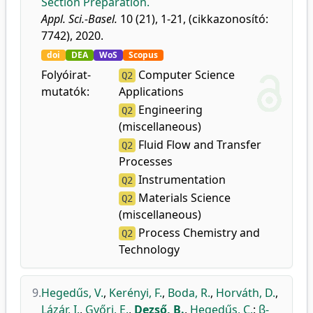
Section Preparation.
Appl. Sci.-Basel.
10 (21), 1-21, (cikkazonosító:
7742), 2020.
doi
DEA
WoS
Scopus
Folyóirat-
Computer Science
Q2
mutatók:
Applications
Engineering
Q2
(miscellaneous)
Fluid Flow and Transfer
Q2
Processes
Instrumentation
Q2
Materials Science
Q2
(miscellaneous)
Process Chemistry and
Q2
Technology
9.
Hegedűs, V.
,
Kerényi, F.
,
Boda, R.
,
Horváth, D.
,
Lázár, I.
,
Győri, E.
,
Dezső, B.
,
Hegedűs, C.
:
β-