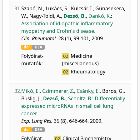
31.
Szabó, N.
,
Lukács, S.
,
Kulcsár, I.
,
Gunasekera,
W.
,
Nagy-Toldi, A.
,
Dezső, B.
,
Dankó, K.
:
Association of idiopathic inflammatory
myopathy and Crohn's disease.
Clin. Rheumatol.
28 (1), 99-101, 2009.
doi
DEA
Folyóirat-
Medicine
Q2
mutatók:
(miscellaneous)
Rheumatology
Q2
32.
Mikó, E.
,
Czimmerer, Z.
,
Csánky, E.
,
Boros, G.
,
Buslig, J.
,
Dezső, B.
,
Scholtz, B.
:
Differentially
expressed microRNAs in small cell lung
cancer.
Exp. Lung Res.
35 (8), 646-664, 2009.
doi
DEA
Folyóirat-
Clinical Biochemistry
Q2