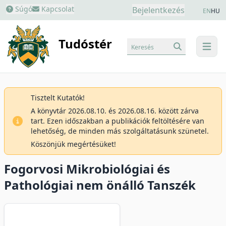
Súgó
Kapcsolat
Bejelentkezés
EN
HU
Tudóstér
Keresés
menu
Tisztelt Kutatók!
A könyvtár 2026.08.10. és 2026.08.16. között zárva
tart. Ezen időszakban a publikációk feltöltésére van
lehetőség, de minden más szolgáltatásunk szünetel.
Köszönjük megértésüket!
Fogorvosi Mikrobiológiai és
Pathológiai nem önálló Tanszék