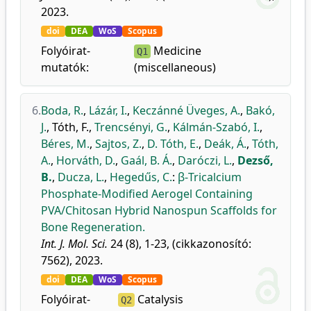
2023.
doi
DEA
WoS
Scopus
Folyóirat-
Medicine
Q1
mutatók:
(miscellaneous)
6.
Boda, R.
,
Lázár, I.
,
Keczánné Üveges, A.
,
Bakó,
J.
,
Tóth, F.
,
Trencsényi, G.
,
Kálmán-Szabó, I.
,
Béres, M.
,
Sajtos, Z.
,
D. Tóth, E.
,
Deák, Á.
,
Tóth,
A.
,
Horváth, D.
,
Gaál, B. Á.
,
Daróczi, L.
,
Dezső,
B.
,
Ducza, L.
,
Hegedűs, C.
:
β-Tricalcium
Phosphate-Modified Aerogel Containing
PVA/Chitosan Hybrid Nanospun Scaffolds for
Bone Regeneration.
Int. J. Mol. Sci.
24 (8), 1-23, (cikkazonosító:
7562), 2023.
doi
DEA
WoS
Scopus
Folyóirat-
Catalysis
Q2