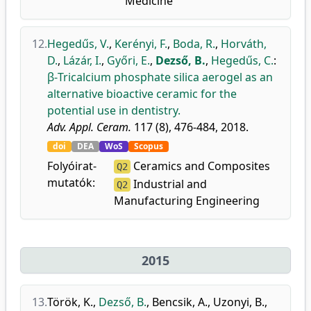
Medicine
12.
Hegedűs, V.
,
Kerényi, F.
,
Boda, R.
,
Horváth,
D.
,
Lázár, I.
,
Győri, E.
,
Dezső, B.
,
Hegedűs, C.
:
β-Tricalcium phosphate silica aerogel as an
alternative bioactive ceramic for the
potential use in dentistry.
Adv. Appl. Ceram.
117 (8), 476-484, 2018.
doi
DEA
WoS
Scopus
Folyóirat-
Ceramics and Composites
Q2
mutatók:
Industrial and
Q2
Manufacturing Engineering
2015
13.
Török, K.
,
Dezső, B.
,
Bencsik, A.
,
Uzonyi, B.
,