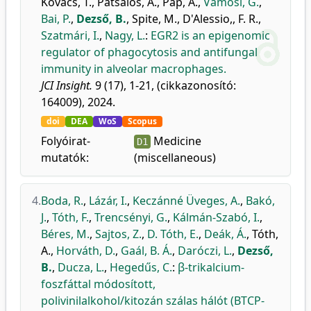
Kovács, T.
,
Patsalos, A.
,
Pap, A.
,
Vámosi, G.
,
Bai, P.
,
Dezső, B.
,
Spite, M.
,
D'Alessio,, F. R.
,
Szatmári, I.
,
Nagy, L.
:
EGR2 is an epigenomic
regulator of phagocytosis and antifungal
immunity in alveolar macrophages.
JCI Insight.
9 (17), 1-21, (cikkazonosító:
164009), 2024.
doi
DEA
WoS
Scopus
Folyóirat-
Medicine
D1
mutatók:
(miscellaneous)
4.
Boda, R.
,
Lázár, I.
,
Keczánné Üveges, A.
,
Bakó,
J.
,
Tóth, F.
,
Trencsényi, G.
,
Kálmán-Szabó, I.
,
Béres, M.
,
Sajtos, Z.
,
D. Tóth, E.
,
Deák, Á.
,
Tóth,
A.
,
Horváth, D.
,
Gaál, B. Á.
,
Daróczi, L.
,
Dezső,
B.
,
Ducza, L.
,
Hegedűs, C.
:
β-trikalcium-
foszfáttal módosított,
polivinilalkohol/kitozán szálas hálót (BTCP-