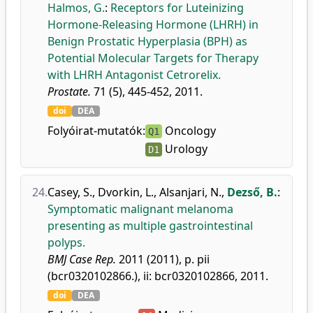
Halmos, G.
:
Receptors for Luteinizing
Hormone-Releasing Hormone (LHRH) in
Benign Prostatic Hyperplasia (BPH) as
Potential Molecular Targets for Therapy
with LHRH Antagonist Cetrorelix.
Prostate.
71 (5), 445-452, 2011.
doi
DEA
Folyóirat-mutatók:
Oncology
Q1
Urology
D1
24.
Casey, S.
,
Dvorkin, L.
,
Alsanjari, N.
,
Dezső, B.
:
Symptomatic malignant melanoma
presenting as multiple gastrointestinal
polyps.
BMJ Case Rep.
2011 (2011), p. pii
(bcr0320102866.), ii: bcr0320102866, 2011.
doi
DEA