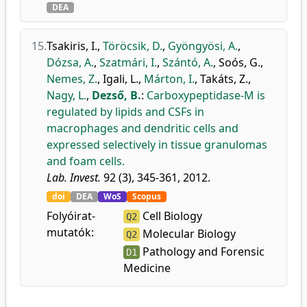
DEA
15.
Tsakiris, I.
,
Töröcsik, D.
,
Gyöngyösi, A.
,
Dózsa, A.
,
Szatmári, I.
,
Szántó, A.
,
Soós, G.
,
Nemes, Z.
,
Igali, L.
,
Márton, I.
,
Takáts, Z.
,
Nagy, L.
,
Dezső, B.
:
Carboxypeptidase-M is
regulated by lipids and CSFs in
macrophages and dendritic cells and
expressed selectively in tissue granulomas
and foam cells.
Lab. Invest.
92 (3), 345-361, 2012.
doi
DEA
WoS
Scopus
Folyóirat-
Cell Biology
Q2
mutatók:
Molecular Biology
Q2
Pathology and Forensic
D1
Medicine