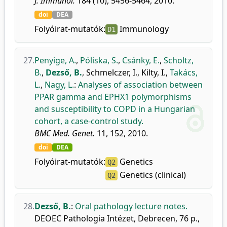
J. Immunol.
184 (10), 5456-5464, 2010.
doi
DEA
Folyóirat-mutatók:
Immunology
D1
27.
Penyige, A.
,
Póliska, S.
,
Csánky, E.
,
Scholtz,
B.
,
Dezső, B.
,
Schmelczer, I.
,
Kilty, I.
,
Takács,
L.
,
Nagy, L.
:
Analyses of association between
PPAR gamma and EPHX1 polymorphisms
and susceptibility to COPD in a Hungarian
cohort, a case-control study.
BMC Med. Genet.
11, 152, 2010.
doi
DEA
Folyóirat-mutatók:
Genetics
Q2
Genetics (clinical)
Q2
28.
Dezső, B.
:
Oral pathology lecture notes.
DEOEC Pathologia Intézet, Debrecen, 76 p.,