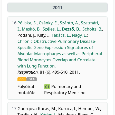
2011
16.
Póliska, S.
,
Csánky, E.
,
Szántó, A.
,
Szatmári,
I.
,
Meskó, B.
,
Széles, L.
,
Dezső, B.
,
Scholtz, B.
,
Podani, J.
,
Kilty, I.
,
Takács, L.
,
Nagy, L.
:
Chronic Obstructive Pulmonary Disease-
Specific Gene Expression Signatures of
Alveolar Macrophages as well as Peripheral
Blood Monocytes Overlap and Correlate
with Lung Function.
Respiration.
81 (6), 499-510, 2011.
doi
DEA
Folyóirat-
Pulmonary and
Q1
mutatók:
Respiratory Medicine
17.
Guergova-Kuras, M.
,
Kurucz, I.
,
Hempel, W.
,
Tardieu, N.
,
Kádas, J.
,
Malderez-Bloes, C.
,