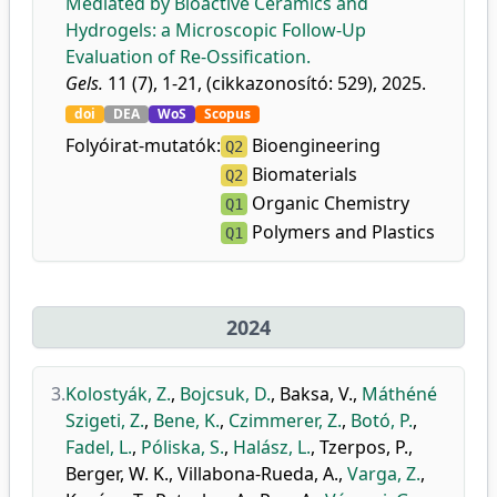
Mediated by Bioactive Ceramics and
Hydrogels: a Microscopic Follow-Up
Evaluation of Re-Ossification.
Gels.
11 (7), 1-21, (cikkazonosító: 529), 2025.
doi
DEA
WoS
Scopus
Folyóirat-mutatók:
Bioengineering
Q2
Biomaterials
Q2
Organic Chemistry
Q1
Polymers and Plastics
Q1
2024
3.
Kolostyák, Z.
,
Bojcsuk, D.
,
Baksa, V.
,
Máthéné
Szigeti, Z.
,
Bene, K.
,
Czimmerer, Z.
,
Botó, P.
,
Fadel, L.
,
Póliska, S.
,
Halász, L.
,
Tzerpos, P.
,
Berger, W. K.
,
Villabona-Rueda, A.
,
Varga, Z.
,