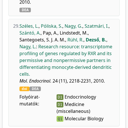
2010.
DEA
29.
Széles, L.
,
Póliska, S.
,
Nagy, G.
,
Szatmári, I.
,
Szántó, A.
,
Pap, A.
,
Lindstedt, M.
,
Santegoets, S. J. A. M.
,
Rühl, R.
,
Dezső, B.
,
Nagy, L.
:
Research resource: transcriptome
profiling of genes regulated by RXR and its
permissive and nonpermissive partners in
differentiating monocyte-derived dendritic
cells.
Mol. Endocrinol.
24 (11), 2218-2231, 2010.
doi
DEA
Folyóirat-
Endocrinology
D1
mutatók:
Medicine
D1
(miscellaneous)
Molecular Biology
Q1