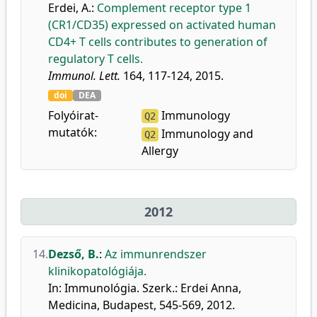
Erdei, A.
:
Complement receptor type 1
(CR1/CD35) expressed on activated human
CD4+ T cells contributes to generation of
regulatory T cells.
Immunol. Lett.
164, 117-124, 2015.
doi
DEA
Folyóirat-
Immunology
Q2
mutatók:
Immunology and
Q2
Allergy
2012
14.
Dezső, B.
:
Az immunrendszer
klinikopatológiája.
In: Immunológia. Szerk.: Erdei Anna,
Medicina, Budapest, 545-569, 2012.