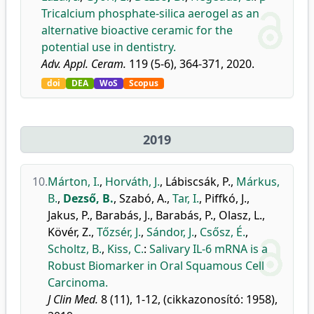
Tricalcium phosphate-silica aerogel as an
alternative bioactive ceramic for the
potential use in dentistry.
Adv. Appl. Ceram.
119 (5-6), 364-371, 2020.
doi
DEA
WoS
Scopus
2019
10.
Márton, I.
,
Horváth, J.
,
Lábiscsák, P.
,
Márkus,
B.
,
Dezső, B.
,
Szabó, A.
,
Tar, I.
,
Piffkó, J.
,
Jakus, P.
,
Barabás, J.
,
Barabás, P.
,
Olasz, L.
,
Kövér, Z.
,
Tőzsér, J.
,
Sándor, J.
,
Csősz, É.
,
Scholtz, B.
,
Kiss, C.
:
Salivary IL-6 mRNA is a
Robust Biomarker in Oral Squamous Cell
Carcinoma.
J Clin Med.
8 (11), 1-12, (cikkazonosító: 1958),