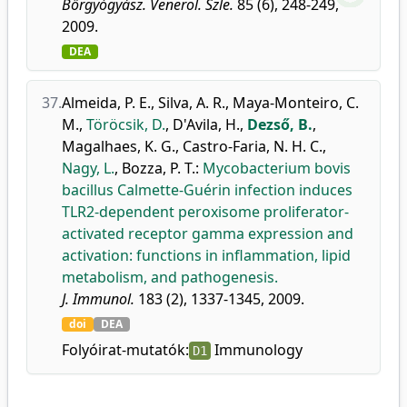
Bőrgyógyász. Venerol. Szle.
85 (6), 248-249,
2009.
DEA
37.
Almeida, P. E.
,
Silva, A. R.
,
Maya-Monteiro, C.
M.
,
Töröcsik, D.
,
D'Avila, H.
,
Dezső, B.
,
Magalhaes, K. G.
,
Castro-Faria, N. H. C.
,
Nagy, L.
,
Bozza, P. T.
:
Mycobacterium bovis
bacillus Calmette-Guérin infection induces
TLR2-dependent peroxisome proliferator-
activated receptor gamma expression and
activation: functions in inflammation, lipid
metabolism, and pathogenesis.
J. Immunol.
183 (2), 1337-1345, 2009.
doi
DEA
Folyóirat-mutatók:
Immunology
D1