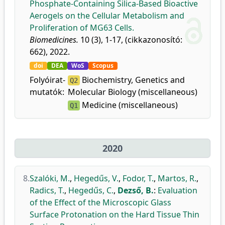
Phosphate-Containing Silica-Based Bioactive
Aerogels on the Cellular Metabolism and
Proliferation of MG63 Cells.
Biomedicines.
10 (3), 1-17, (cikkazonosító:
662), 2022.
doi
DEA
WoS
Scopus
Folyóirat-
Biochemistry, Genetics and
Q2
mutatók:
Molecular Biology (miscellaneous)
Medicine (miscellaneous)
Q1
2020
8.
Szalóki, M.
,
Hegedűs, V.
,
Fodor, T.
,
Martos, R.
,
Radics, T.
,
Hegedűs, C.
,
Dezső, B.
:
Evaluation
of the Effect of the Microscopic Glass
Surface Protonation on the Hard Tissue Thin