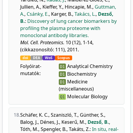
Jullien, A.
,
Kieffer, Y.
,
Hincapie, M.
,
Guttman,
A.
,
Csánky, E.
,
Karger, B.
,
Takács, L.
,
Dezső,
B.
:
Discovery of lung cancer biomarkers by
profiling the plasma proteome with
monoclonal antibody libraries.
Mol. Cell. Proteomics.
10 (12), 1-14,
(cikkazonosító: 111), 2011.
doi
DEA
WoS
Scopus
Folyóirat-
Analytical Chemistry
D1
mutatók:
Biochemistry
D1
Medicine
D1
(miscellaneous)
Molecular Biology
Q1
18.
Schäfer, K. C.
,
Szaniszló, T.
,
Günther, S.
,
Balog, J.
,
Dénes, J.
,
Keserű, M.
,
Dezső, B.
,
Tóth, M.
,
Spengler, B.
,
Takáts, Z.
:
In situ, real-