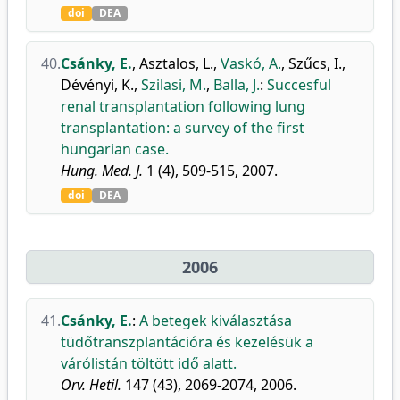
doi
DEA
40.
Csánky, E.
,
Asztalos, L.
,
Vaskó, A.
,
Szűcs, I.
,
Dévényi, K.
,
Szilasi, M.
,
Balla, J.
:
Succesful
renal transplantation following lung
transplantation: a survey of the first
hungarian case.
Hung. Med. J.
1 (4), 509-515, 2007.
doi
DEA
2006
41.
Csánky, E.
:
A betegek kiválasztása
tüdőtranszplantációra és kezelésük a
várólistán töltött idő alatt.
Orv. Hetil.
147 (43), 2069-2074, 2006.