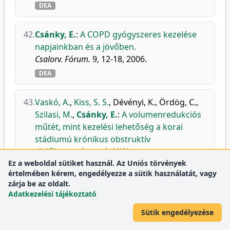
DEA
42.
Csánky, E.
:
A COPD gyógyszeres kezelése
napjainkban és a jövőben.
Csalorv. Fórum.
9, 12-18, 2006.
DEA
43.
Vaskó, A.
,
Kiss, S. S.
,
Dévényi, K.
,
Ördög, C.
,
Szilasi, M.
,
Csánky, E.
:
A volumenredukciós
műtét, mint kezelési lehetőség a korai
stádiumú krónikus obstruktív
tüdőbetegség terápiájában.
Ez a weboldal sütiket használ. Az Uniós törvények
Orv. Hetil.
147 (43), 2091-2096, 2006.
értelmében kérem, engedélyezze a sütik használatát, vagy
DEA
zárja be az oldalt.
Folyóirat-
Medicine
Adatkezelési tájékoztató
Q3
mutatók:
(miscellaneous)
Sütik engedélyezése