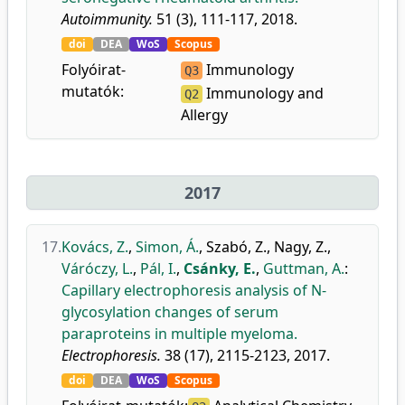
Autoimmunity.
51 (3), 111-117, 2018.
doi
DEA
WoS
Scopus
Folyóirat-
Immunology
Q3
mutatók:
Immunology and
Q2
Allergy
2017
17.
Kovács, Z.
,
Simon, Á.
,
Szabó, Z.
,
Nagy, Z.
,
Váróczy, L.
,
Pál, I.
,
Csánky, E.
,
Guttman, A.
:
Capillary electrophoresis analysis of N-
glycosylation changes of serum
paraproteins in multiple myeloma.
Electrophoresis.
38 (17), 2115-2123, 2017.
doi
DEA
WoS
Scopus