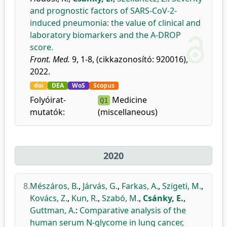
and prognostic factors of SARS-CoV-2-
induced pneumonia: the value of clinical and
laboratory biomarkers and the A-DROP
score.
Front. Med.
9, 1-8, (cikkazonosító: 920016),
2022.
doi
DEA
WoS
Scopus
Folyóirat-
Medicine
Q1
mutatók:
(miscellaneous)
2020
8.
Mészáros, B.
,
Járvás, G.
,
Farkas, A.
,
Szigeti, M.
,
Kovács, Z.
,
Kun, R.
,
Szabó, M.
,
Csánky, E.
,
Guttman, A.
:
Comparative analysis of the
human serum N-glycome in lung cancer,