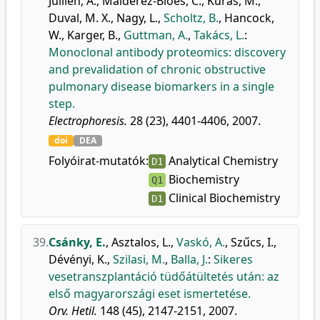
Jullien, A.
,
Malderez-Bloes, C.
,
Kuras, M.
,
Duval, M. X.
,
Nagy, L.
,
Scholtz, B.
,
Hancock,
W.
,
Karger, B.
,
Guttman, A.
,
Takács, L.
:
Monoclonal antibody proteomics: discovery
and prevalidation of chronic obstructive
pulmonary disease biomarkers in a single
step.
Electrophoresis.
28 (23), 4401-4406, 2007.
doi
DEA
Folyóirat-mutatók:
Analytical Chemistry
D1
Biochemistry
Q1
Clinical Biochemistry
D1
39.
Csánky, E.
,
Asztalos, L.
,
Vaskó, A.
,
Szűcs, I.
,
Dévényi, K.
,
Szilasi, M.
,
Balla, J.
:
Sikeres
vesetranszplantáció tüdőátültetés után: az
első magyarországi eset ismertetése.
Orv. Hetil.
148 (45), 2147-2151, 2007.