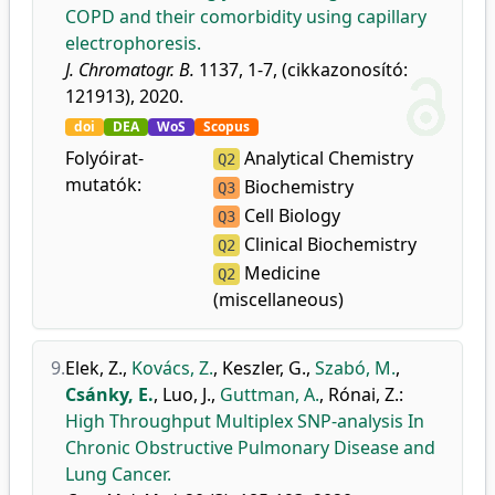
COPD and their comorbidity using capillary
electrophoresis.
J. Chromatogr. B.
1137, 1-7, (cikkazonosító:
121913), 2020.
doi
DEA
WoS
Scopus
Folyóirat-
Analytical Chemistry
Q2
mutatók:
Biochemistry
Q3
Cell Biology
Q3
Clinical Biochemistry
Q2
Medicine
Q2
(miscellaneous)
9.
Elek, Z.
,
Kovács, Z.
,
Keszler, G.
,
Szabó, M.
,
Csánky, E.
,
Luo, J.
,
Guttman, A.
,
Rónai, Z.
:
High Throughput Multiplex SNP-analysis In
Chronic Obstructive Pulmonary Disease and
Lung Cancer.