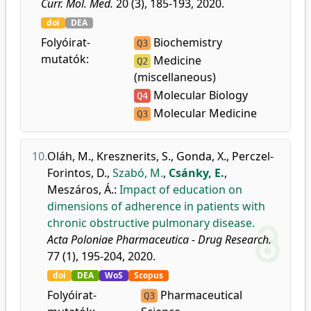
Curr. Mol. Med.
20 (3), 185-193, 2020.
doi
DEA
Folyóirat-
Biochemistry
Q3
mutatók:
Medicine
Q2
(miscellaneous)
Molecular Biology
Q4
Molecular Medicine
Q3
10.
Oláh, M.
,
Kresznerits, S.
,
Gonda, X.
,
Perczel-
Forintos, D.
,
Szabó, M.
,
Csánky, E.
,
Meszáros, Á.
:
Impact of education on
dimensions of adherence in patients with
chronic obstructive pulmonary disease.
Acta Poloniae Pharmaceutica - Drug Research.
77 (1), 195-204, 2020.
doi
DEA
WoS
Scopus
Folyóirat-
Pharmaceutical
Q3