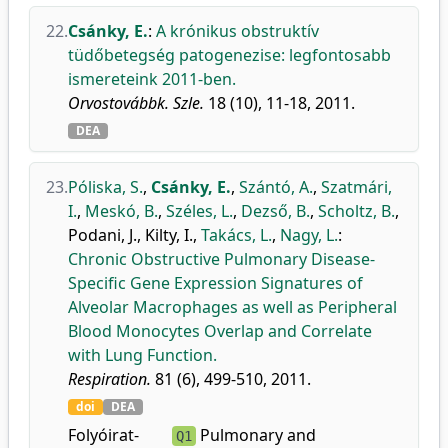
22.
Csánky, E.
:
A krónikus obstruktív
tüdőbetegség patogenezise: legfontosabb
ismereteink 2011-ben.
Orvostovábbk. Szle.
18 (10), 11-18, 2011.
DEA
23.
Póliska, S.
,
Csánky, E.
,
Szántó, A.
,
Szatmári,
I.
,
Meskó, B.
,
Széles, L.
,
Dezső, B.
,
Scholtz, B.
,
Podani, J.
,
Kilty, I.
,
Takács, L.
,
Nagy, L.
:
Chronic Obstructive Pulmonary Disease-
Specific Gene Expression Signatures of
Alveolar Macrophages as well as Peripheral
Blood Monocytes Overlap and Correlate
with Lung Function.
Respiration.
81 (6), 499-510, 2011.
doi
DEA
Folyóirat-
Pulmonary and
Q1