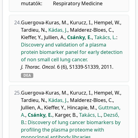
mutatók:
Respiratory Medicine
24.
Guergova-Kuras, M.
,
Kurucz, I.
,
Hempel, W.
,
Tardieu, N.
,
Kádas, J.
,
Malderez-Bloes, C.
,
Kieffer, Y.
,
Jullien, A.
,
Csánky, E.
,
Takács, L.
:
Discovery and validation of a plasma
protein biomarker panel for early detection
of non small cell lung cancer.
J. Thorac. Oncol.
6 (6), S1339-S1339, 2011.
DEA
25.
Guergova-Kuras, M.
,
Kurucz, I.
,
Hempel, W.
,
Tardieu, N.
,
Kádas, J.
,
Malderez-Bloes, C.
,
Jullien, A.
,
Kieffer, Y.
,
Hincapie, M.
,
Guttman,
A.
,
Csánky, E.
,
Karger, B.
,
Takács, L.
,
Dezső,
B.
:
Discovery of lung cancer biomarkers by
profiling the plasma proteome with
monoclonal antibody libraries.