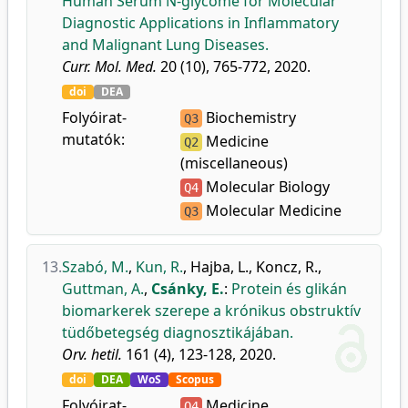
Human Serum N-glycome for Molecular
Diagnostic Applications in Inflammatory
and Malignant Lung Diseases.
Curr. Mol. Med.
20 (10), 765-772, 2020.
doi
DEA
Folyóirat-
Biochemistry
Q3
mutatók:
Medicine
Q2
(miscellaneous)
Molecular Biology
Q4
Molecular Medicine
Q3
13.
Szabó, M.
,
Kun, R.
,
Hajba, L.
,
Koncz, R.
,
Guttman, A.
,
Csánky, E.
:
Protein és glikán
biomarkerek szerepe a krónikus obstruktív
tüdőbetegség diagnosztikájában.
Orv. hetil.
161 (4), 123-128, 2020.
doi
DEA
WoS
Scopus
Folyóirat-
Medicine
Q4