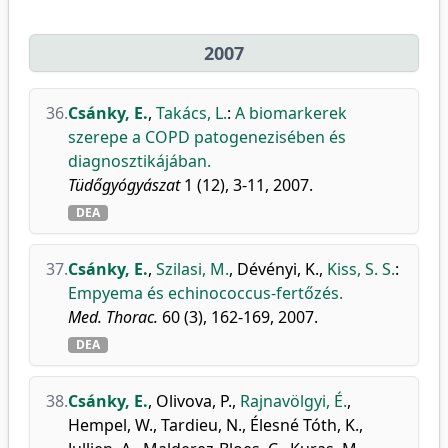
2007
36.
Csánky, E.
,
Takács, L.
:
A biomarkerek
szerepe a COPD patogenezisében és
diagnosztikájában.
Tüdőgyógyászat
1 (12), 3-11, 2007.
DEA
37.
Csánky, E.
,
Szilasi, M.
,
Dévényi, K.
,
Kiss, S. S.
:
Empyema és echinococcus-fertőzés.
Med. Thorac.
60 (3), 162-169, 2007.
DEA
38.
Csánky, E.
,
Olivova, P.
,
Rajnavölgyi, É.
,
Hempel, W.
,
Tardieu, N.
,
Élesné Tóth, K.
,