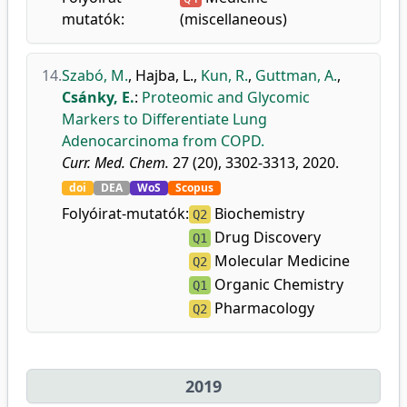
mutatók:
(miscellaneous)
14.
Szabó, M.
,
Hajba, L.
,
Kun, R.
,
Guttman, A.
,
Csánky, E.
:
Proteomic and Glycomic
Markers to Differentiate Lung
Adenocarcinoma from COPD.
Curr. Med. Chem.
27 (20), 3302-3313, 2020.
doi
DEA
WoS
Scopus
Folyóirat-mutatók:
Biochemistry
Q2
Drug Discovery
Q1
Molecular Medicine
Q2
Organic Chemistry
Q1
Pharmacology
Q2
2019