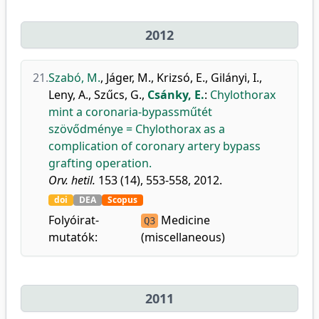
2012
21.
Szabó, M.
,
Jáger, M.
,
Krizsó, E.
,
Gilányi, I.
,
Leny, A.
,
Szűcs, G.
,
Csánky, E.
:
Chylothorax
mint a coronaria-bypassműtét
szövődménye = Chylothorax as a
complication of coronary artery bypass
grafting operation.
Orv. hetil.
153 (14), 553-558, 2012.
doi
DEA
Scopus
Folyóirat-
Medicine
Q3
mutatók:
(miscellaneous)
2011