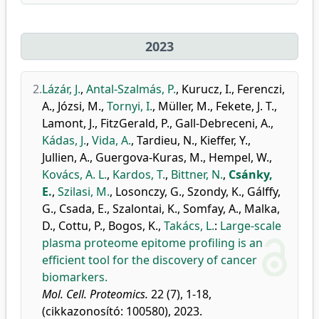
2023
2.
Lázár, J.
,
Antal-Szalmás, P.
,
Kurucz, I.
,
Ferenczi,
A.
,
Józsi, M.
,
Tornyi, I.
,
Müller, M.
,
Fekete, J. T.
,
Lamont, J.
,
FitzGerald, P.
,
Gall-Debreceni, A.
,
Kádas, J.
,
Vida, A.
,
Tardieu, N.
,
Kieffer, Y.
,
Jullien, A.
,
Guergova-Kuras, M.
,
Hempel, W.
,
Kovács, A. L.
,
Kardos, T.
,
Bittner, N.
,
Csánky,
E.
,
Szilasi, M.
,
Losonczy, G.
,
Szondy, K.
,
Gálffy,
G.
,
Csada, E.
,
Szalontai, K.
,
Somfay, A.
,
Malka,
D.
,
Cottu, P.
,
Bogos, K.
,
Takács, L.
:
Large-scale
plasma proteome epitome profiling is an
efficient tool for the discovery of cancer
biomarkers.
Mol. Cell. Proteomics.
22 (7), 1-18,
(cikkazonosító: 100580), 2023.