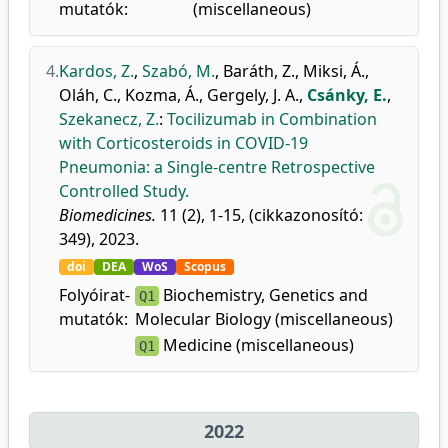
mutatók:
(miscellaneous)
4.
Kardos, Z.
,
Szabó, M.
,
Baráth, Z.
,
Miksi, Á.
,
Oláh, C.
,
Kozma, Á.
,
Gergely, J. A.
,
Csánky, E.
,
Szekanecz, Z.
:
Tocilizumab in Combination
with Corticosteroids in COVID-19
Pneumonia: a Single-centre Retrospective
Controlled Study.
Biomedicines.
11 (2), 1-15, (cikkazonosító:
349), 2023.
doi
DEA
WoS
Scopus
Folyóirat-
Biochemistry, Genetics and
Q1
mutatók:
Molecular Biology (miscellaneous)
Medicine (miscellaneous)
Q1
2022