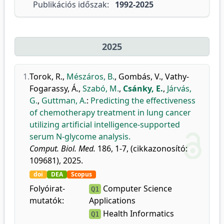
Publikációs időszak:
1992-2025
2025
1.
Torok, R.
,
Mészáros, B.
,
Gombás, V.
,
Vathy-
Fogarassy, Á.
,
Szabó, M.
,
Csánky, E.
,
Járvás,
G.
,
Guttman, A.
:
Predicting the effectiveness
of chemotherapy treatment in lung cancer
utilizing artificial intelligence-supported
serum N-glycome analysis.
Comput. Biol. Med.
186, 1-7, (cikkazonosító:
109681), 2025.
doi
DEA
Scopus
Folyóirat-
Computer Science
Q1
mutatók:
Applications
Health Informatics
Q1