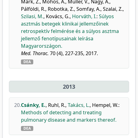
Márk, Z.
,
Mohos, A.
,
Müller, V.
,
Nagy, A.
,
Pálföldi, R.
,
Robotka, Z.
,
Somfay, A.
,
Szalai, Z.
,
Szilasi, M.
,
Kovács, G.
,
Horváth, I.
:
Súlyos
asztmás betegek klinikai jellemzőinek
retrospektív felmérése és a súlyos asztma
jellemző fenotípusainak leírása
Magyarországon.
Med. Thorac.
70 (4), 227-235, 2017.
DEA
2013
20.
Csánky, E.
,
Ruhl, R.
,
Takács, L.
,
Hempel, W.
:
Methods of detecting and treating
pulmonary disease and markers thereof.
DEA