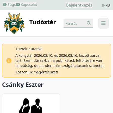
Súgó
Kapcsolat
Bejelentkezés
EN
HU
Tudóstér
Keresés
menu
Tisztelt Kutatók!
A könyvtár 2026.08.10. és 2026.08.16. között zárva
tart. Ezen időszakban a publikációk feltöltésére van
lehetőség, de minden más szolgáltatásunk szünetel.
Köszönjük megértésüket!
Csánky Eszter