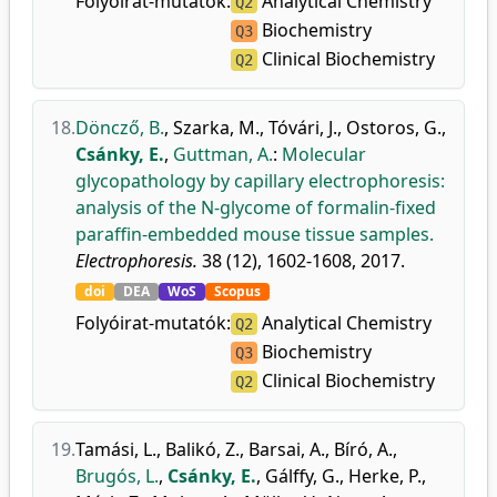
Folyóirat-mutatók:
Analytical Chemistry
Q2
Biochemistry
Q3
Clinical Biochemistry
Q2
18.
Döncző, B.
,
Szarka, M.
,
Tóvári, J.
,
Ostoros, G.
,
Csánky, E.
,
Guttman, A.
:
Molecular
glycopathology by capillary electrophoresis:
analysis of the N-glycome of formalin-fixed
paraffin-embedded mouse tissue samples.
Electrophoresis.
38 (12), 1602-1608, 2017.
doi
DEA
WoS
Scopus
Folyóirat-mutatók:
Analytical Chemistry
Q2
Biochemistry
Q3
Clinical Biochemistry
Q2
19.
Tamási, L.
,
Balikó, Z.
,
Barsai, A.
,
Bíró, A.
,
Brugós, L.
,
Csánky, E.
,
Gálffy, G.
,
Herke, P.
,