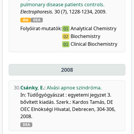
pulmonary disease patients controls.
Electrophoresis.
30 (7), 1228-1234, 2009.
doi
DEA
Folyóirat-mutatók:
Analytical Chemistry
Q1
Biochemistry
Q2
Clinical Biochemistry
Q1
2008
30.
Csánky, E.
:
Alvási apnoe szindróma.
In: Tüdőgyógyászat : egyetemi jegyzet 3.
bővített kiadás. Szerk.: Kardos Tamás, DE
OEC Elnökségi Hivatal, Debrecen, 304-306,
2008.
DEA