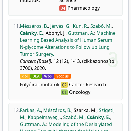
mutatók:
Science
Pharmacology
Q4
11.
Mészáros, B.
,
Járvás, G.
,
Kun, R.
,
Szabó, M.
,
Csánky, E.
,
Abonyi, J.
,
Guttman, A.
:
Machine
Learning Based Analysis of Human Serum
N-glycome Alterations to Follow up Lung
Tumor Surgery.
Cancers (Basel).
12 (12), 1-13, (cikkazonosító:
3700), 2020.
doi
DEA
WoS
Scopus
Folyóirat-mutatók:
Cancer Research
Q2
Oncology
Q1
12.
Farkas, A.
,
Mészáros, B.
,
Szarka, M.
,
Szigeti,
M.
,
Kappelmayer, J.
,
Szabó, M.
,
Csánky, E.
,
Guttman, A.
:
Modeling of the Desialylated