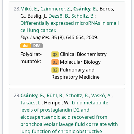
28.
Mikó, E.
,
Czimmerer, Z.
,
Csánky, E.
,
Boros,
G.
,
Buslig, J.
,
Dezső, B.
,
Scholtz, B.
:
Differentially expressed microRNAs in small
cell lung cancer.
Exp. Lung Res.
35 (8), 646-664, 2009.
doi
DEA
Folyóirat-
Clinical Biochemistry
Q2
mutatók:
Molecular Biology
Q3
Pulmonary and
Q2
Respiratory Medicine
29.
Csánky, E.
,
Rühl, R.
,
Scholtz, B.
,
Vaskó, A.
,
Takács, L.
,
Hempel, W.
:
Lipid metabolite
levels of prostaglandin D2 and
eicosapentaenoic acid recovered from
bronchoalveolar lavage fluid correlate with
lung function of chronic obstructive