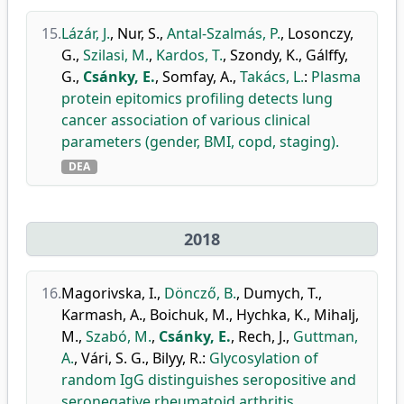
15.
Lázár, J.
,
Nur, S.
,
Antal-Szalmás, P.
,
Losonczy,
G.
,
Szilasi, M.
,
Kardos, T.
,
Szondy, K.
,
Gálffy,
G.
,
Csánky, E.
,
Somfay, A.
,
Takács, L.
:
Plasma
protein epitomics profiling detects lung
cancer association of various clinical
parameters (gender, BMI, copd, staging).
DEA
2018
16.
Magorivska, I.
,
Döncző, B.
,
Dumych, T.
,
Karmash, A.
,
Boichuk, M.
,
Hychka, K.
,
Mihalj,
M.
,
Szabó, M.
,
Csánky, E.
,
Rech, J.
,
Guttman,
A.
,
Vári, S. G.
,
Bilyy, R.
:
Glycosylation of
random IgG distinguishes seropositive and
seronegative rheumatoid arthritis.