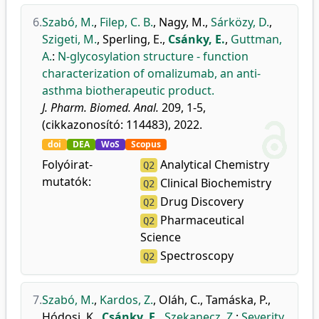
6.
Szabó, M.
,
Filep, C. B.
,
Nagy, M.
,
Sárközy, D.
,
Szigeti, M.
,
Sperling, E.
,
Csánky, E.
,
Guttman,
A.
:
N-glycosylation structure - function
characterization of omalizumab, an anti-
asthma biotherapeutic product.
J. Pharm. Biomed. Anal.
209, 1-5,
(cikkazonosító: 114483), 2022.
doi
DEA
WoS
Scopus
Folyóirat-
Analytical Chemistry
Q2
mutatók:
Clinical Biochemistry
Q2
Drug Discovery
Q2
Pharmaceutical
Q2
Science
Spectroscopy
Q2
7.
Szabó, M.
,
Kardos, Z.
,
Oláh, C.
,
Tamáska, P.
,
Hódosi, K.
,
Csánky, E.
,
Szekanecz, Z.
:
Severity