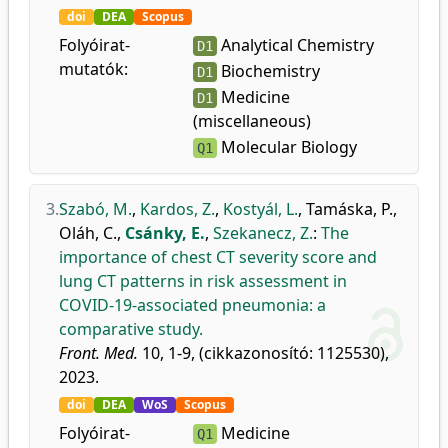
doi
DEA
Scopus
Folyóirat-
Analytical Chemistry
D1
mutatók:
Biochemistry
D1
Medicine
D1
(miscellaneous)
Molecular Biology
Q1
3.
Szabó, M.
,
Kardos, Z.
,
Kostyál, L.
,
Tamáska, P.
,
Oláh, C.
,
Csánky, E.
,
Szekanecz, Z.
:
The
importance of chest CT severity score and
lung CT patterns in risk assessment in
COVID-19-associated pneumonia: a
comparative study.
Front. Med.
10, 1-9, (cikkazonosító: 1125530),
2023.
doi
DEA
WoS
Scopus
Folyóirat-
Medicine
Q1