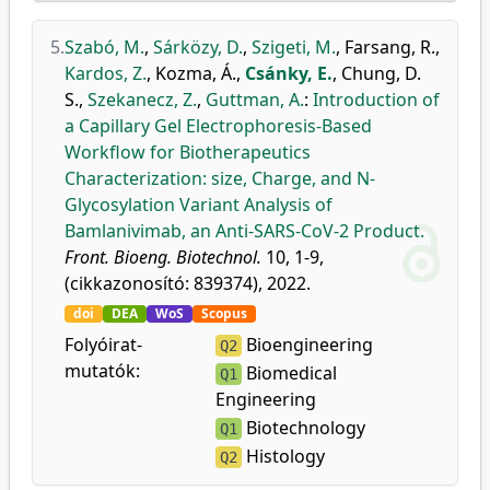
5.
Szabó, M.
,
Sárközy, D.
,
Szigeti, M.
,
Farsang, R.
,
Kardos, Z.
,
Kozma, Á.
,
Csánky, E.
,
Chung, D.
S.
,
Szekanecz, Z.
,
Guttman, A.
:
Introduction of
a Capillary Gel Electrophoresis-Based
Workflow for Biotherapeutics
Characterization: size, Charge, and N-
Glycosylation Variant Analysis of
Bamlanivimab, an Anti-SARS-CoV-2 Product.
Front. Bioeng. Biotechnol.
10, 1-9,
(cikkazonosító: 839374), 2022.
doi
DEA
WoS
Scopus
Folyóirat-
Bioengineering
Q2
mutatók:
Biomedical
Q1
Engineering
Biotechnology
Q1
Histology
Q2