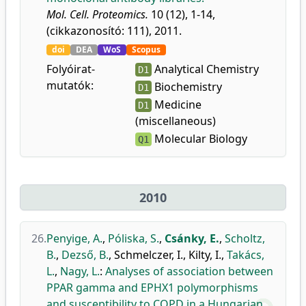
Mol. Cell. Proteomics.
10 (12), 1-14,
(cikkazonosító: 111), 2011.
doi
DEA
WoS
Scopus
Folyóirat-
Analytical Chemistry
D1
mutatók:
Biochemistry
D1
Medicine
D1
(miscellaneous)
Molecular Biology
Q1
2010
26.
Penyige, A.
,
Póliska, S.
,
Csánky, E.
,
Scholtz,
B.
,
Dezső, B.
,
Schmelczer, I.
,
Kilty, I.
,
Takács,
L.
,
Nagy, L.
:
Analyses of association between
PPAR gamma and EPHX1 polymorphisms
and susceptibility to COPD in a Hungarian