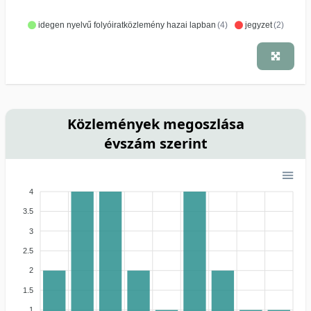
idegen nyelvű folyóiratközlemény hazai lapban
(4)
jegyzet
(2)
Közlemények megoszlása
évszám szerint
4
3.5
3
2.5
2
1.5
1