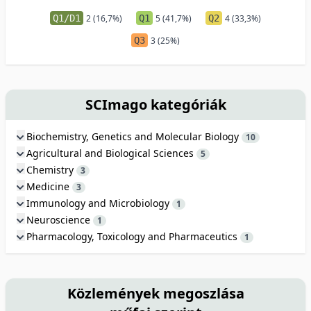
Q1/D1
2 (16,7%)
Q1
5 (41,7%)
Q2
4 (33,3%)
Q3
3 (25%)
SCImago kategóriák
Biochemistry, Genetics and Molecular Biology
10
Agricultural and Biological Sciences
5
Chemistry
3
Medicine
3
Immunology and Microbiology
1
Neuroscience
1
Pharmacology, Toxicology and Pharmaceutics
1
Közlemények megoszlása