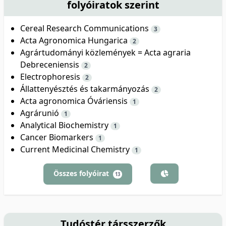
folyóiratok szerint
Cereal Research Communications
3
Acta Agronomica Hungarica
2
Agrártudományi közlemények = Acta agraria
Debreceniensis
2
Electrophoresis
2
Állattenyésztés és takarmányozás
2
Acta agronomica Óváriensis
1
Agrárunió
1
Analytical Biochemistry
1
Cancer Biomarkers
1
Current Medicinal Chemistry
1
Összes folyóirat
13
Tudóstér társszerzők