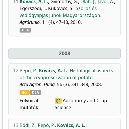
11.
Kovács, A. L.
,
Gyimóthy, G.
,
Oláh, J.
,
Jávor, A.
,
Egerszegi, I.
,
Kukovics, S.
:
Szőrös és
vedlőgyapjas juhok Magyarországon.
Agrárunió.
11 (4), 47-48, 2010.
DEA
2008
12.
Pepó, P.
,
Kovács, A. L.
:
Histological aspects
of the cryopreservation of potato.
Acta Agron. Hung.
56 (3), 341-348, 2008.
doi
DEA
Folyóirat-
Agronomy and Crop
Q2
mutatók:
Science
13.
Bódi, Z.
,
Pepó, P.
,
Kovács, A. L.
: