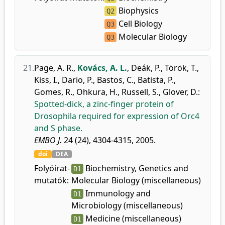
Biophysics
Q2
Cell Biology
Q3
Molecular Biology
Q3
21.
Page, A. R.
,
Kovács, A. L.
,
Deák, P.
,
Török, T.
,
Kiss, I.
,
Dario, P.
,
Bastos, C.
,
Batista, P.
,
Gomes, R.
,
Ohkura, H.
,
Russell, S.
,
Glover, D.
:
Spotted-dick, a zinc-finger protein of
Drosophila required for expression of Orc4
and S phase.
EMBO J.
24 (24), 4304-4315, 2005.
doi
DEA
Folyóirat-
Biochemistry, Genetics and
D1
mutatók:
Molecular Biology (miscellaneous)
Immunology and
D1
Microbiology (miscellaneous)
Medicine (miscellaneous)
D1