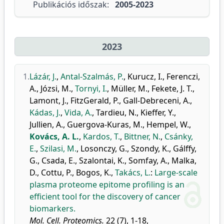
Publikációs időszak:
2005-2023
2023
1.
Lázár, J.
,
Antal-Szalmás, P.
,
Kurucz, I.
,
Ferenczi,
A.
,
Józsi, M.
,
Tornyi, I.
,
Müller, M.
,
Fekete, J. T.
,
Lamont, J.
,
FitzGerald, P.
,
Gall-Debreceni, A.
,
Kádas, J.
,
Vida, A.
,
Tardieu, N.
,
Kieffer, Y.
,
Jullien, A.
,
Guergova-Kuras, M.
,
Hempel, W.
,
Kovács, A. L.
,
Kardos, T.
,
Bittner, N.
,
Csánky,
E.
,
Szilasi, M.
,
Losonczy, G.
,
Szondy, K.
,
Gálffy,
G.
,
Csada, E.
,
Szalontai, K.
,
Somfay, A.
,
Malka,
D.
,
Cottu, P.
,
Bogos, K.
,
Takács, L.
:
Large-scale
plasma proteome epitome profiling is an
efficient tool for the discovery of cancer
biomarkers.
Mol. Cell. Proteomics.
22 (7), 1-18,