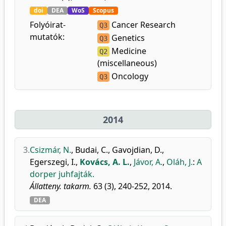
doi
DEA
WoS
Scopus
Folyóirat-
Cancer Research
Q3
mutatók:
Genetics
Q3
Medicine
Q2
(miscellaneous)
Oncology
Q3
2014
3.
Csizmár, N.
,
Budai, C.
,
Gavojdian, D.
,
Egerszegi, I.
,
Kovács, A. L.
,
Jávor, A.
,
Oláh, J.
:
A
dorper juhfajták.
Állatteny. takarm.
63 (3), 240-252, 2014.
DEA