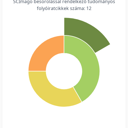
SCImago besorolással rendelkező tudományos
folyóiratcikkek száma: 12