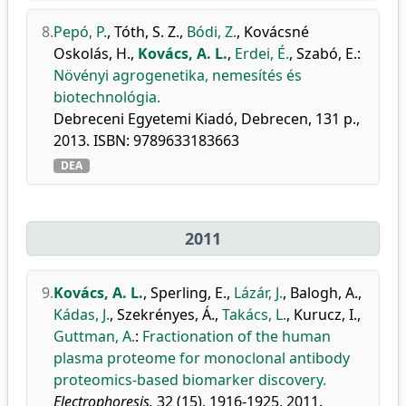
8.
Pepó, P.
,
Tóth, S. Z.
,
Bódi, Z.
,
Kovácsné
Oskolás, H.
,
Kovács, A. L.
,
Erdei, É.
,
Szabó, E.
:
Növényi agrogenetika, nemesítés és
biotechnológia.
Debreceni Egyetemi Kiadó, Debrecen, 131 p.,
2013. ISBN: 9789633183663
DEA
2011
9.
Kovács, A. L.
,
Sperling, E.
,
Lázár, J.
,
Balogh, A.
,
Kádas, J.
,
Szekrényes, Á.
,
Takács, L.
,
Kurucz, I.
,
Guttman, A.
:
Fractionation of the human
plasma proteome for monoclonal antibody
proteomics-based biomarker discovery.
Electrophoresis.
32 (15), 1916-1925, 2011.