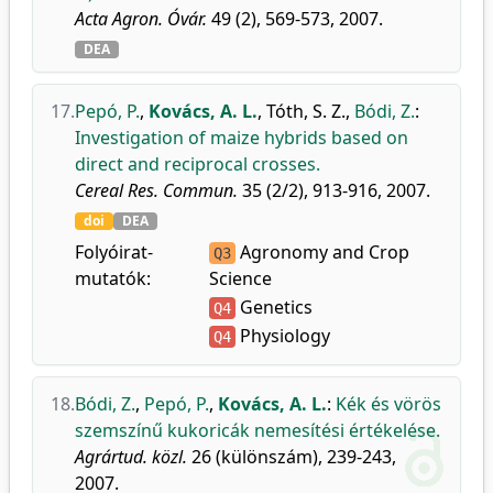
Acta Agron. Óvár.
49 (2), 569-573, 2007.
DEA
17.
Pepó, P.
,
Kovács, A. L.
,
Tóth, S. Z.
,
Bódi, Z.
:
Investigation of maize hybrids based on
direct and reciprocal crosses.
Cereal Res. Commun.
35 (2/2), 913-916, 2007.
doi
DEA
Folyóirat-
Agronomy and Crop
Q3
mutatók:
Science
Genetics
Q4
Physiology
Q4
18.
Bódi, Z.
,
Pepó, P.
,
Kovács, A. L.
:
Kék és vörös
szemszínű kukoricák nemesítési értékelése.
Agrártud. közl.
26 (különszám), 239-243,
2007.