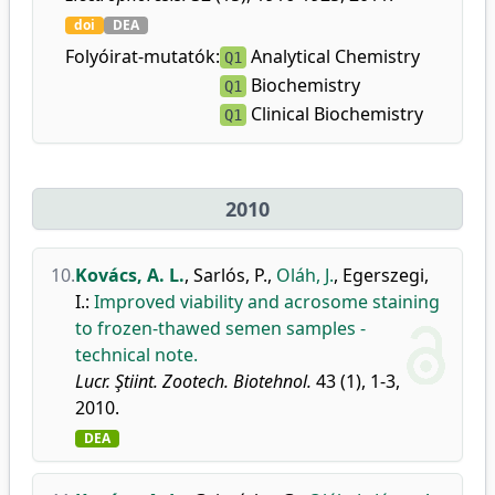
doi
DEA
Folyóirat-mutatók:
Analytical Chemistry
Q1
Biochemistry
Q1
Clinical Biochemistry
Q1
2010
10.
Kovács, A. L.
,
Sarlós, P.
,
Oláh, J.
,
Egerszegi,
I.
:
Improved viability and acrosome staining
to frozen-thawed semen samples -
technical note.
Lucr. Ştiint. Zootech. Biotehnol.
43 (1), 1-3,
2010.
DEA