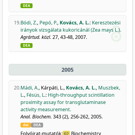
DEA
19.
Bódi, Z.
,
Pepó, P.
,
Kovács, A. L.
:
Keresztezési
irányok vizsgálata kukoricánál (Zea mays L.).
Agrártud. közl.
27, 43-48, 2007.
DEA
2005
20.
Mádi, A.
,
Kárpáti, L.
,
Kovács, A. L.
,
Muszbek,
L.
,
Fésüs, L.
:
High-throughput scintillation
proximity assay for transglutaminase
activity measurement.
Anal. Biochem.
343 (2), 256-262, 2005.
doi
DEA
Folyóirat-mutatók:
Biochemistry
Q2