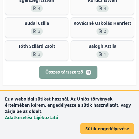
Egerszegi István
Kurucz István
4
4
Budai Csilla
Kovácsné Oskolás Henriett
2
2
Tóth Szilárd Zsolt
Balogh Attila
2
1
Összes társszerző
49
Ez a weboldal sütiket használ. Az Uniós törvények
értelmében kérem, engedélyezze a sütik használatát, vagy
zárja be az oldalt.
Adatkezelési tájékoztató
Sütik engedélyezése
DEENK
Debreceni Egyetem
© 2012 Debreceni Egyetem