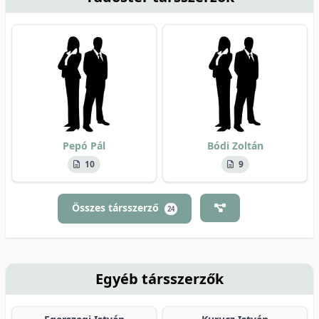
Pepó Pál
Bódi Zoltán
10
9
Összes társszerző
24
Egyéb társszerzők