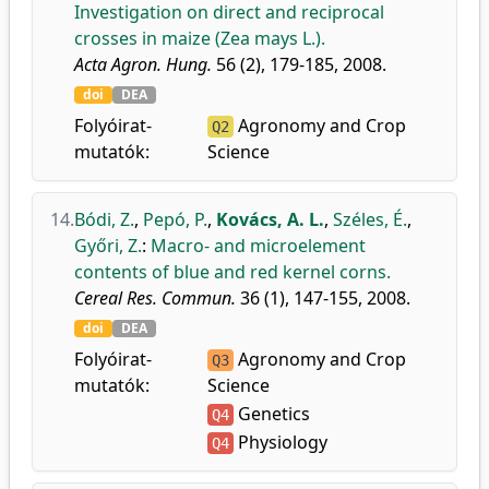
Investigation on direct and reciprocal
crosses in maize (Zea mays L.).
Acta Agron. Hung.
56 (2), 179-185, 2008.
doi
DEA
Folyóirat-
Agronomy and Crop
Q2
mutatók:
Science
14.
Bódi, Z.
,
Pepó, P.
,
Kovács, A. L.
,
Széles, É.
,
Győri, Z.
:
Macro- and microelement
contents of blue and red kernel corns.
Cereal Res. Commun.
36 (1), 147-155, 2008.
doi
DEA
Folyóirat-
Agronomy and Crop
Q3
mutatók:
Science
Genetics
Q4
Physiology
Q4