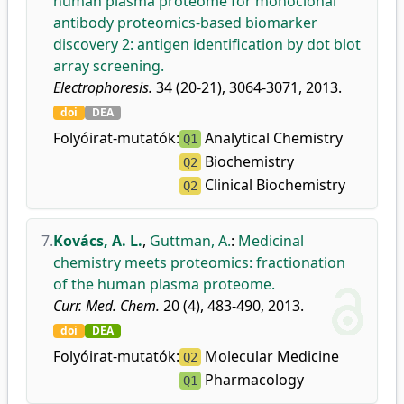
human plasma proteome for monoclonal
antibody proteomics-based biomarker
discovery 2: antigen identification by dot blot
array screening.
Electrophoresis.
34 (20-21), 3064-3071, 2013.
doi
DEA
Folyóirat-mutatók:
Analytical Chemistry
Q1
Biochemistry
Q2
Clinical Biochemistry
Q2
7.
Kovács, A. L.
,
Guttman, A.
:
Medicinal
chemistry meets proteomics: fractionation
of the human plasma proteome.
Curr. Med. Chem.
20 (4), 483-490, 2013.
doi
DEA
Folyóirat-mutatók:
Molecular Medicine
Q2
Pharmacology
Q1