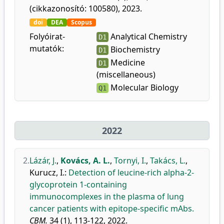
(cikkazonosító: 100580), 2023.
doi
DEA
Scopus
Folyóirat-
Analytical Chemistry
D1
mutatók:
Biochemistry
D1
Medicine
D1
(miscellaneous)
Molecular Biology
Q1
2022
2.
Lázár, J.
,
Kovács, A. L.
,
Tornyi, I.
,
Takács, L.
,
Kurucz, I.
:
Detection of leucine-rich alpha-2-
glycoprotein 1-containing
immunocomplexes in the plasma of lung
cancer patients with epitope-specific mAbs.
CBM.
34 (1), 113-122, 2022.