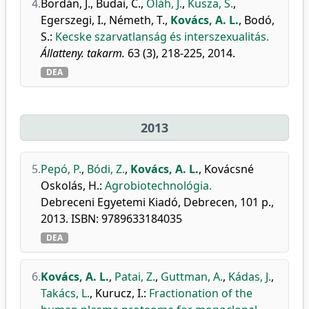
4.
Bordán, J.
,
Budai, C.
,
Oláh, J.
,
Kusza, S.
,
Egerszegi, I.
,
Németh, T.
,
Kovács, A. L.
,
Bodó,
S.
:
Kecske szarvatlanság és interszexualitás.
Állatteny. takarm.
63 (3), 218-225, 2014.
DEA
2013
5.
Pepó, P.
,
Bódi, Z.
,
Kovács, A. L.
,
Kovácsné
Oskolás, H.
:
Agrobiotechnológia.
Debreceni Egyetemi Kiadó, Debrecen, 101 p.,
2013. ISBN: 9789633184035
DEA
6.
Kovács, A. L.
,
Patai, Z.
,
Guttman, A.
,
Kádas, J.
,
Takács, L.
,
Kurucz, I.
:
Fractionation of the