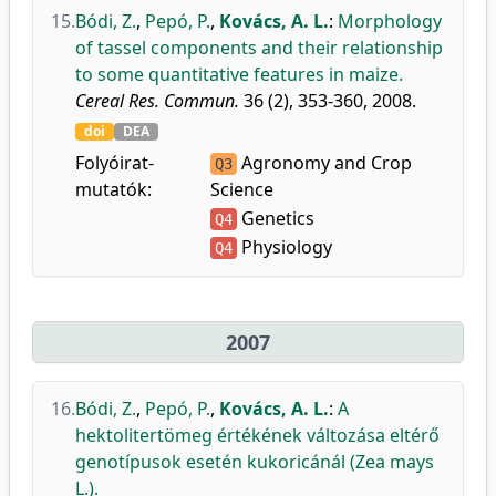
15.
Bódi, Z.
,
Pepó, P.
,
Kovács, A. L.
:
Morphology
of tassel components and their relationship
to some quantitative features in maize.
Cereal Res. Commun.
36 (2), 353-360, 2008.
doi
DEA
Folyóirat-
Agronomy and Crop
Q3
mutatók:
Science
Genetics
Q4
Physiology
Q4
2007
16.
Bódi, Z.
,
Pepó, P.
,
Kovács, A. L.
:
A
hektolitertömeg értékének változása eltérő
genotípusok esetén kukoricánál (Zea mays
L.).