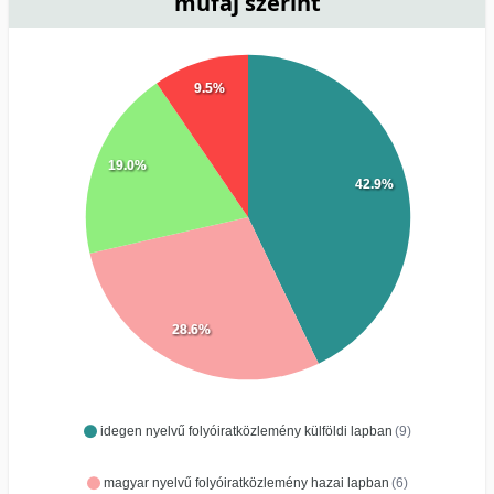
műfaj szerint
9.5%
19.0%
42.9%
28.6%
idegen nyelvű folyóiratközlemény külföldi lapban
(9)
magyar nyelvű folyóiratközlemény hazai lapban
(6)