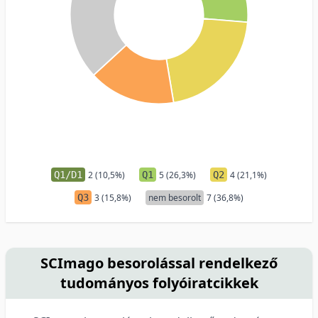
Q1/D1
2 (10,5%)
Q1
5 (26,3%)
Q2
4 (21,1%)
Q3
3 (15,8%)
nem besorolt
7 (36,8%)
SCImago besorolással rendelkező
tudományos folyóiratcikkek