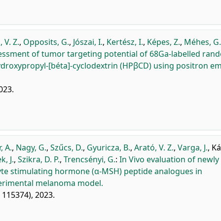
 V. Z.
,
Opposits, G.
,
Jószai, I.
,
Kertész, I.
,
Képes, Z.
,
Méhes, G.
sessment of tumor targeting potential of 68Ga-labelled ran
droxypropyl-[béta]-cyclodextrin (HPβCD) using positron em
023.
, A.
,
Nagy, G.
,
Szűcs, D.
,
Gyuricza, B.
,
Arató, V. Z.
,
Varga, J.
,
Ká
k, J.
,
Szikra, D. P.
,
Trencsényi, G.
:
In Vivo evaluation of newly
te stimulating hormone (α-MSH) peptide analogues in
perimental melanoma model.
: 115374), 2023.