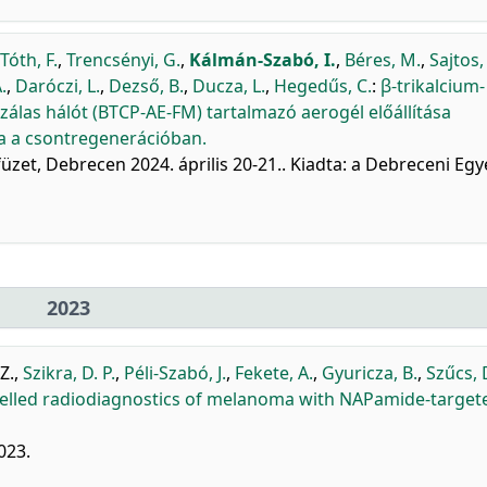
Tóth, F.
,
Trencsényi, G.
,
Kálmán-Szabó, I.
,
Béres, M.
,
Sajtos,
.
,
Daróczi, L.
,
Dezső, B.
,
Ducza, L.
,
Hegedűs, C.
:
β-trikalcium-
szálas hálót (BTCP-AE-FM) tartalmazó aerogél előállítása
sa a csontregenerációban.
üzet, Debrecen 2024. április 20-21.. Kiadta: a Debreceni Eg
2023
Z.
,
Szikra, D. P.
,
Péli-Szabó, J.
,
Fekete, A.
,
Gyuricza, B.
,
Szűcs, 
elled radiodiagnostics of melanoma with NAPamide-target
023.