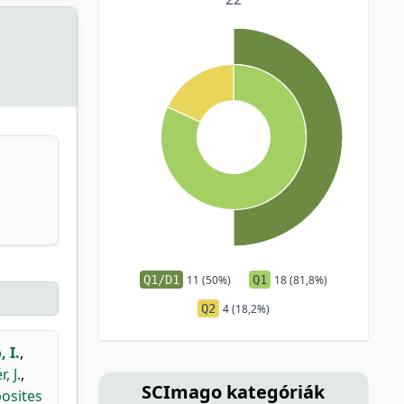
Q1/D1
11 (50%)
Q1
18 (81,8%)
Q2
4 (18,2%)
 I.
,
, J.
,
SCImago kategóriák
osites