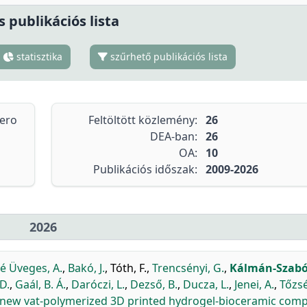
s publikációs lista
statisztika
szűrhető publikációs lista
tero
Feltöltött közlemény:
26
DEA-ban:
26
OA:
10
Publikációs időszak:
2009-2026
2026
é Üveges, A.
,
Bakó, J.
,
Tóth, F.
,
Trencsényi, G.
,
Kálmán-Szabó,
D.
,
Gaál, B. Á.
,
Daróczi, L.
,
Dezső, B.
,
Ducza, L.
,
Jenei, A.
,
Tőzsér
g new vat-polymerized 3D printed hydrogel-bioceramic comp