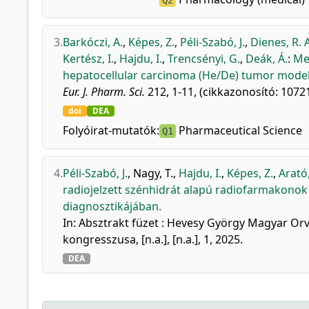
Q2
3.
Barkóczi, A.
,
Képes, Z.
,
Péli-Szabó, J.
,
Dienes, R. A
Kertész, I.
,
Hajdu, I.
,
Trencsényi, G.
,
Deák, Á.
:
Me
hepatocellular carcinoma (He/De) tumor model
Eur. J. Pharm. Sci.
212, 1-11, (cikkazonosító: 10721
doi
DEA
Folyóirat-mutatók:
Pharmaceutical Science
Q1
4.
Péli-Szabó, J.
,
Nagy, T.
,
Hajdu, I.
,
Képes, Z.
,
Arató,
radiojelzett szénhidrát alapú radiofarmakono
diagnosztikájában.
In: Absztrakt füzet : Hevesy György Magyar 
kongresszusa, [n.a.], [n.a.], 1, 2025.
DEA