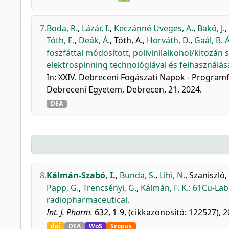
7.
Boda, R.
,
Lázár, I.
,
Keczánné Üveges, A.
,
Bakó, J.
,
Tóth, E.
,
Deák, Á.
,
Tóth, A.
,
Horváth, D.
,
Gaál, B. Á
foszfáttal módosított, polivinilalkohol/kitozán 
elektrospinning technológiával és felhasználá
In: XXIV. Debreceni Fogászati Napok - Programf
Debreceni Egyetem, Debrecen, 21, 2024.
DEA
8.
Kálmán-Szabó, I.
,
Bunda, S.
,
Lihi, N.
,
Szaniszló, 
Papp, G.
,
Trencsényi, G.
,
Kálmán, F. K.
:
61Cu-Lab
radiopharmaceutical.
Int. J. Pharm.
632, 1-9, (cikkazonosító: 122527), 2
doi
DEA
WoS
Scopus