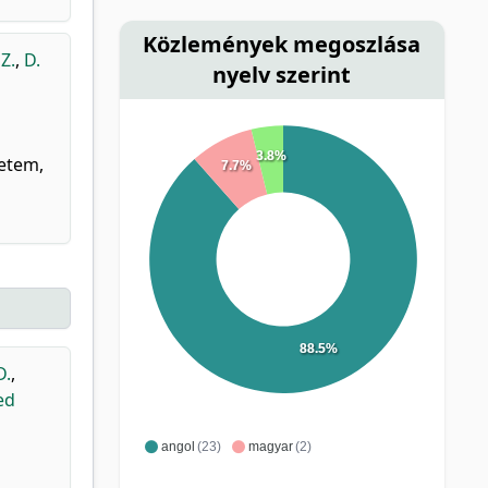
Közlemények megoszlása
 Z.
,
D.
nyelv szerint
3.8%
yetem,
7.7%
88.5%
D.
,
ed
angol
(23)
magyar
(2)