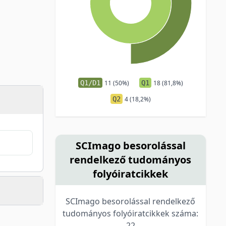
Q1/D1
11 (50%)
Q1
18 (81,8%)
Q2
4 (18,2%)
SCImago besorolással
rendelkező tudományos
folyóiratcikkek
SCImago besorolással rendelkező
tudományos folyóiratcikkek száma:
22