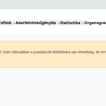
rofilok
Adatfeltöltés
Igénylés
Statisztika
Organogr
art. Ezen időszakban a publikációk feltöltésére van lehetőség, de 