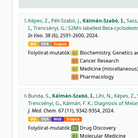
5.
Képes, Z.
,
Péli-Szabó, J.
,
Kálmán-Szabó, I.
,
Sass,
I.
,
Trencsényi, G.
:
52Mn-labelled Beta-cyclodextr
In Vivo.
38 (6), 2591-2600, 2024.
doi
DEA
Scopus
Folyóirat-mutatók:
Biochemistry, Genetics a
Q2
Cancer Research
Q3
Medicine (miscellaneous
Q2
Pharmacology
Q3
6.
Bunda, S.
,
Kálmán-Szabó, I.
,
Lihi, N.
,
Képes, Z.
,
Trencsényi, G.
,
Kálmán, F. K.
:
Diagnosis of Mela
J. Med. Chem.
67 (11), 9342-9354, 2024.
doi
DEA
WoS
Scopus
Folyóirat-mutatók:
Drug Discovery
D1
Molecular Medicine
Q1