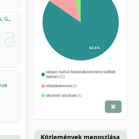
, G.
,
84.6%
idegen nyelvű folyóiratközlemény külföldi
lapban
(22)
rok
előadáskivonat
(3)
idézhető absztrakt
(1)
Közlemények megoszlása