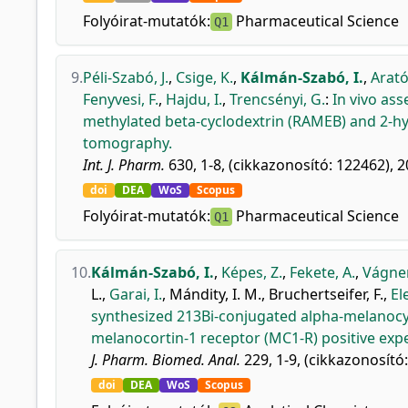
Folyóirat-mutatók:
Pharmaceutical Science
Q1
9.
Péli-Szabó, J.
,
Csige, K.
,
Kálmán-Szabó, I.
,
Arató,
Fenyvesi, F.
,
Hajdu, I.
,
Trencsényi, G.
:
In vivo as
methylated beta-cyclodextrin (RAMEB) and 2-hy
tomography.
Int. J. Pharm.
630, 1-8, (cikkazonosító: 122462), 2
doi
DEA
WoS
Scopus
Folyóirat-mutatók:
Pharmaceutical Science
Q1
10.
Kálmán-Szabó, I.
,
Képes, Z.
,
Fekete, A.
,
Vágner
L.
,
Garai, I.
,
Mándity, I. M.
,
Bruchertseifer, F.
,
Ele
synthesized 213Bi-conjugated alpha-melanocy
melanocortin-1 receptor (MC1-R) positive ex
J. Pharm. Biomed. Anal.
229, 1-9, (cikkazonosító
doi
DEA
WoS
Scopus