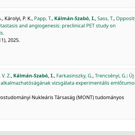
.
,
Károlyi, P. K.
,
Papp, T.
,
Kálmán-Szabó, I.
,
Sass, T.
,
Opposits
tastasis and angiogenesis: preclinical PET study on
s.
1), 2025.
 V. Z.
,
Kálmán-Szabó, I.
,
Farkasinszky, G.
,
Trencsényi, G.
:
Új
k alkalmazhatóságának vizsgálata experimentális emlőtumo
Orvostudományi Nukleáris Társaság (MONT) tudományos