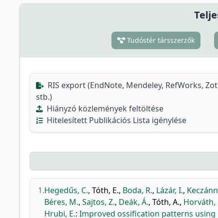
Telje
Tudóstér társszerzők
RIS export (EndNote, Mendeley, RefWorks, Zo
stb.)
Hiányzó közlemények feltöltése
Hitelesített Publikációs Lista igénylése
1.
Hegedűs, C.
,
Tóth, E.
,
Boda, R.
,
Lázár, I.
,
Keczánn
Béres, M.
,
Sajtos, Z.
,
Deák, Á.
,
Tóth, A.
,
Horváth, 
Hrubi, E.
:
Improved ossification patterns usin