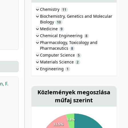
Chemistry
11
Biochemistry, Genetics and Molecular
Biology
10
Medicine
9
Chemical Engineering
8
Pharmacology, Toxicology and
Pharmaceutics
8
Computer Science
5
Materials Science
2
Engineering
1
, F.
Közlemények megoszlása
műfaj szerint
3.8%
11.5%