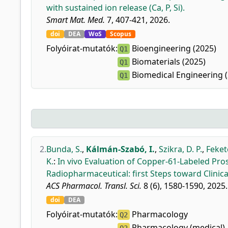
with sustained ion release (Ca, P, Si).
Smart Mat. Med.
7, 407-421, 2026.
doi
DEA
WoS
Scopus
Folyóirat-mutatók:
Bioengineering (2025)
Q1
Biomaterials (2025)
Q1
Biomedical Engineering (
Q1
2.
Bunda, S.
,
Kálmán-Szabó, I.
,
Szikra, D. P.
,
Feket
K.
:
In vivo Evaluation of Copper-61-Labeled Pr
Radiopharmaceutical: first Steps toward Clinic
ACS Pharmacol. Transl. Sci.
8 (6), 1580-1590, 2025.
doi
DEA
Folyóirat-mutatók:
Pharmacology
Q2
Pharmacology (medical)