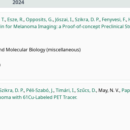
2024
 T.
,
Esze, R.
,
Opposits, G.
,
Jószai, I.
,
Szikra, D. P.
,
Fenyvesi, F.
,
in for Melanoma Imaging: a Proof-of-concept Preclinical St
nd Molecular Biology (miscellaneous)
)
Szikra, D. P.
,
Péli-Szabó, J.
,
Timári, I.
,
Szűcs, D.
,
May, N. V.
,
Pap
noma with 61Cu-Labeled PET Tracer.