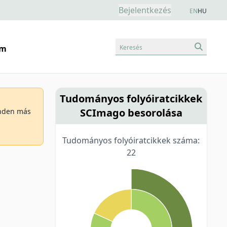
Bejelentkezés
EN
HU
Keresés
am
Tudományos folyóiratcikkek
SCImago besorolása
minden más
Tudományos folyóiratcikkek száma:
22