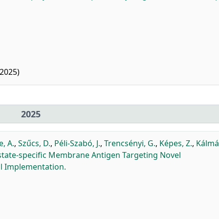
2025)
2025
e, A.
,
Szűcs, D.
,
Péli-Szabó, J.
,
Trencsényi, G.
,
Képes, Z.
,
Kálmán
ostate-specific Membrane Antigen Targeting Novel
al Implementation.