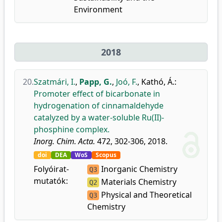
Environment
2018
20.
Szatmári, I.
,
Papp, G.
,
Joó, F.
,
Kathó, Á.
:
Promoter effect of bicarbonate in
hydrogenation of cinnamaldehyde
catalyzed by a water-soluble Ru(II)-
phosphine complex.
Inorg. Chim. Acta.
472, 302-306, 2018.
doi
DEA
WoS
Scopus
Folyóirat-
Inorganic Chemistry
Q3
mutatók:
Materials Chemistry
Q2
Physical and Theoretical
Q3
Chemistry