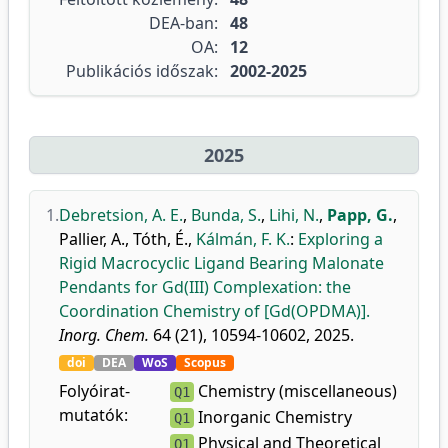
DEA-ban:
48
OA:
12
Publikációs időszak:
2002-2025
2025
1.
Debretsion, A. E.
,
Bunda, S.
,
Lihi, N.
,
Papp, G.
,
Pallier, A.
,
Tóth, É.
,
Kálmán, F. K.
:
Exploring a
Rigid Macrocyclic Ligand Bearing Malonate
Pendants for Gd(III) Complexation: the
Coordination Chemistry of [Gd(OPDMA)].
Inorg. Chem.
64 (21), 10594-10602, 2025.
doi
DEA
WoS
Scopus
Folyóirat-
Chemistry (miscellaneous)
Q1
mutatók:
Inorganic Chemistry
Q1
Physical and Theoretical
Q1