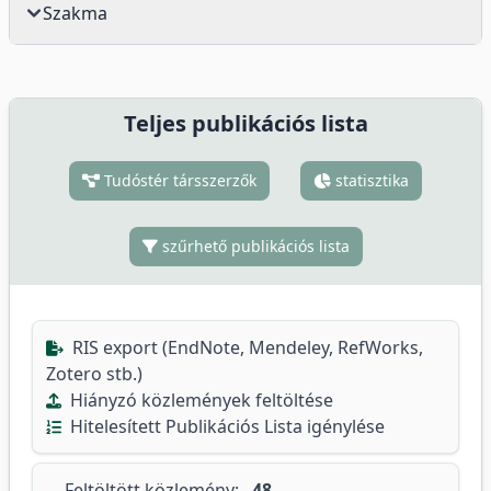
Szakma
Teljes publikációs lista
Tudóstér társszerzők
statisztika
szűrhető publikációs lista
RIS export (EndNote, Mendeley, RefWorks,
Zotero stb.)
Hiányzó közlemények feltöltése
Hitelesített Publikációs Lista igénylése
Feltöltött közlemény:
48