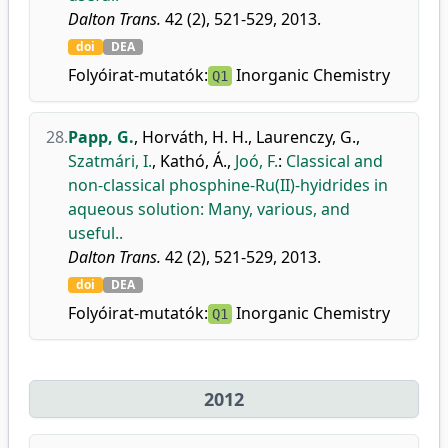
Dalton Trans.
42 (2), 521-529, 2013.
doi
DEA
Folyóirat-mutatók:
Inorganic Chemistry
Q1
28.
Papp, G.
,
Horváth, H. H.
,
Laurenczy, G.
,
Szatmári, I.
,
Kathó, Á.
,
Joó, F.
:
Classical and
non-classical phosphine-Ru(II)-hyidrides in
aqueous solution: Many, various, and
useful..
Dalton Trans.
42 (2), 521-529, 2013.
doi
DEA
Folyóirat-mutatók:
Inorganic Chemistry
Q1
2012