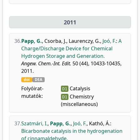
2011
36.
Papp, G.
,
Csorba, J.
,
Laurenczy, G.
,
Joó, F.
:
A
Charge/Discharge Device for Chemical
Hydrogen Storage and Generation.
Angew. Chem.-Int. Edit.
50 (44), 10433-10435,
2011.
doi
DEA
Folyóirat-
Catalysis
D1
mutatók:
Chemistry
D1
(miscellaneous)
37.
Szatmári, I.
,
Papp, G.
,
Joó, F.
,
Kathó, Á.
:
Bicarbonate catalysis in the hydrogenation
of cinnamaldehyde.