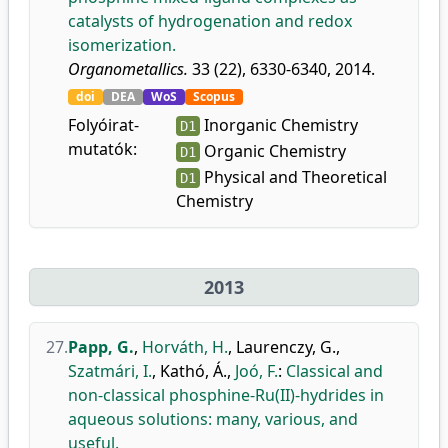
catalysts of hydrogenation and redox
isomerization.
Organometallics.
33 (22), 6330-6340, 2014.
doi
DEA
WoS
Scopus
Folyóirat-
Inorganic Chemistry
D1
mutatók:
Organic Chemistry
D1
Physical and Theoretical
D1
Chemistry
2013
27.
Papp, G.
,
Horváth, H.
,
Laurenczy, G.
,
Szatmári, I.
,
Kathó, Á.
,
Joó, F.
:
Classical and
non-classical phosphine-Ru(II)-hydrides in
aqueous solutions: many, various, and
useful.