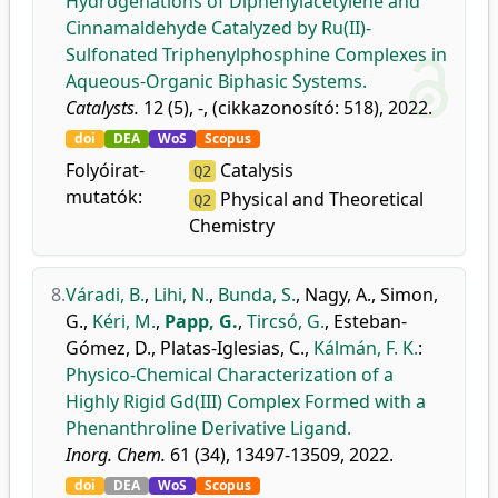
Hydrogenations of Diphenylacetylene and
Cinnamaldehyde Catalyzed by Ru(II)-
Sulfonated Triphenylphosphine Complexes in
Aqueous-Organic Biphasic Systems.
Catalysts.
12 (5), -, (cikkazonosító: 518), 2022.
doi
DEA
WoS
Scopus
Folyóirat-
Catalysis
Q2
mutatók:
Physical and Theoretical
Q2
Chemistry
8.
Váradi, B.
,
Lihi, N.
,
Bunda, S.
,
Nagy, A.
,
Simon,
G.
,
Kéri, M.
,
Papp, G.
,
Tircsó, G.
,
Esteban-
Gómez, D.
,
Platas-Iglesias, C.
,
Kálmán, F. K.
:
Physico-Chemical Characterization of a
Highly Rigid Gd(III) Complex Formed with a
Phenanthroline Derivative Ligand.
Inorg. Chem.
61 (34), 13497-13509, 2022.
doi
DEA
WoS
Scopus