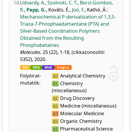
14.
Udvardy, A.
,
Szolnoki, C. T.
,
Borsi-Gombos,
R.
,
Papp, G.
,
Kováts, É.
,
Joó, F.
,
Kathó, Á.
:
Mechanochemical P-derivatization of 1,3,5-
Triaza-7-Phosphaadamantane (PTA) and
Silver-Based Coordination Polymers
Obtained from the Resulting
Phosphabetaines.
Molecules.
25 (22), 1-18, (cikkazonosító:
5352), 2020.
doi
DEA
WoS
Scopus
Folyóirat-
Analytical Chemistry
Q2
mutatók:
Chemistry
Q1
(miscellaneous)
Drug Discovery
Q2
Medicine (miscellaneous)
Q2
Molecular Medicine
Q3
Organic Chemistry
Q2
Pharmaceutical Science
Q1