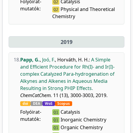
Folyóirat-
Catalysis
Q2
mutatók:
Physical and Theoretical
Q2
Chemistry
2019
18.
Papp, G.
,
Joó, F.
,
Horváth, H. H.
:
A Simple
and Efficient Procedure for Rh(I)- and Ir(I)-
complex Catalyzed Para-hydrogenation of
Alkynes and Alkenes in Aqueous Media
Resulting in Strong PHIP Effects.
ChemCatChem.
11 (13), 3000-3003, 2019.
doi
DEA
WoS
Scopus
Folyóirat-
Catalysis
Q1
mutatók:
Inorganic Chemistry
Q1
Organic Chemistry
Q1