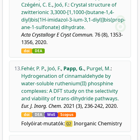
Czégéni, C. E.
,
Joó, F.
:
Crystal structure of
zwitterionic 3,3000-[1,1000-(butane-1,4-
diyl)bis(1H-imidazol-3-ium-3,1-diyl)]bis(prop-
ane-1-sulfonate) dihydrate.
Acta Crystallogr E Cryst Commun.
76 (8), 1353-
1356, 2020.
doi
DEA
13.
Fehér, P. P.
,
Joó, F.
,
Papp, G.
,
Purgel, M.
:
Hydrogenation of cinnamaldehyde by
water-soluble ruthenium(II) phosphine
complexes: A DFT study on the selectivity
and viability of trans-dihydride pathways.
Eur. J. Inorg. Chem.
2021 (3), 236-242, 2020.
doi
DEA
WoS
Scopus
Folyóirat-mutatók:
Inorganic Chemistry
Q2