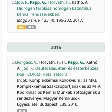
22.
Joó, F.
,
Papp, G.
,
Horváth, H.
,
Kathó, Á.
:
Hidrogén tárolása homogén katalitikus
kémiai rendszerekben.
Magy. Kém. F.
123 (4), 196-202, 2017.
doi
DEA
2016
23.
Forgács, V.
,
Horváth, H. H.
,
Papp, G.
,
Kathó,
Á.
,
Joó, F.
:
Deuterálás, éter- és észterképzés
[Ru(H2O)6]2+ katalizátorral.
In: 50. Komplexkémiai Kollokvium : az MKE
Komplexkémiai Szakcsoportjának és az MTA
Koordinációs Kémiai Munkabizottságának a
rendezvénye, Magyar Kémikusok
Egyesülete, Budapest, E39, 2016.
DEA