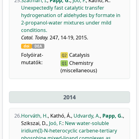
25.
Szatmári, I.
,
Papp, G.
,
Joó, F.
,
Kathó, Á.
:
Unexpectedly fast catalytic transfer
hydrogenation of aldehydes by formate in
2-propanol-water mixtures under mild
conditions.
Catal. Today.
247, 14-19, 2015.
doi
DEA
Folyóirat-
Catalysis
Q2
mutatók:
Chemistry
Q1
(miscellaneous)
2014
26.
Horváth, H.
,
Kathó, Á.
,
Udvardy, A.
,
Papp, G.
,
Szikszai, D.
,
Joó, F.
:
New water-soluble
iridium(I)-N-heterocyclic carbene-tertiary
phosphine mixed-ligand complexes as