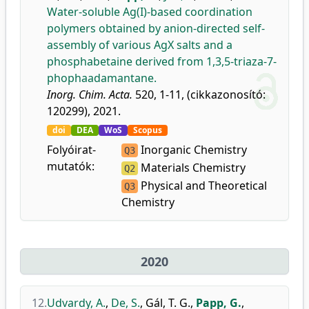
Water-soluble Ag(I)-based coordination
polymers obtained by anion-directed self-
assembly of various AgX salts and a
phosphabetaine derived from 1,3,5-triaza-7-
phophaadamantane.
Inorg. Chim. Acta.
520, 1-11, (cikkazonosító:
120299), 2021.
doi
DEA
WoS
Scopus
Folyóirat-
Inorganic Chemistry
Q3
mutatók:
Materials Chemistry
Q2
Physical and Theoretical
Q3
Chemistry
2020
12.
Udvardy, A.
,
De, S.
,
Gál, T. G.
,
Papp, G.
,