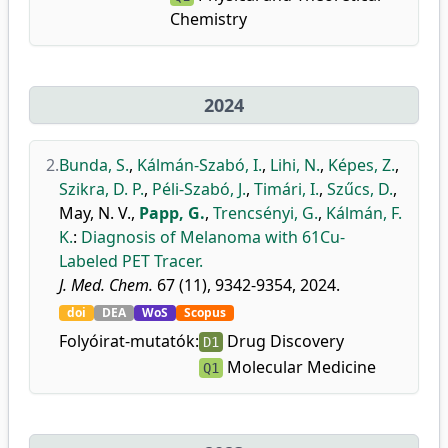
Chemistry
2024
2.
Bunda, S.
,
Kálmán-Szabó, I.
,
Lihi, N.
,
Képes, Z.
,
Szikra, D. P.
,
Péli-Szabó, J.
,
Timári, I.
,
Szűcs, D.
,
May, N. V.
,
Papp, G.
,
Trencsényi, G.
,
Kálmán, F.
K.
:
Diagnosis of Melanoma with 61Cu-
Labeled PET Tracer.
J. Med. Chem.
67 (11), 9342-9354, 2024.
doi
DEA
WoS
Scopus
Folyóirat-mutatók:
Drug Discovery
D1
Molecular Medicine
Q1