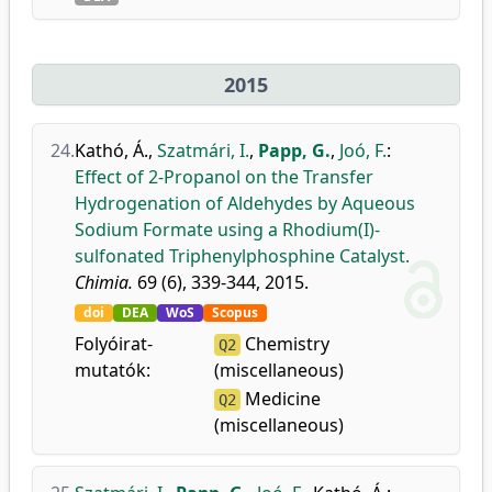
2015
24.
Kathó, Á.
,
Szatmári, I.
,
Papp, G.
,
Joó, F.
:
Effect of 2-Propanol on the Transfer
Hydrogenation of Aldehydes by Aqueous
Sodium Formate using a Rhodium(I)-
sulfonated Triphenylphosphine Catalyst.
Chimia.
69 (6), 339-344, 2015.
doi
DEA
WoS
Scopus
Folyóirat-
Chemistry
Q2
mutatók:
(miscellaneous)
Medicine
Q2
(miscellaneous)