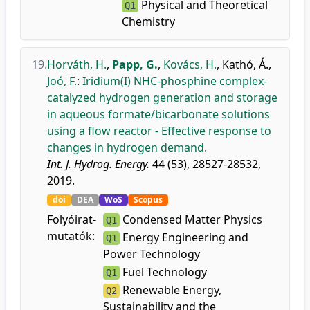
Physical and Theoretical
Q1
Chemistry
19.
Horváth, H.
,
Papp, G.
,
Kovács, H.
,
Kathó, Á.
,
Joó, F.
:
Iridium(I) NHC-phosphine complex-
catalyzed hydrogen generation and storage
in aqueous formate/bicarbonate solutions
using a flow reactor - Effective response to
changes in hydrogen demand.
Int. J. Hydrog. Energy.
44 (53), 28527-28532,
2019.
doi
DEA
WoS
Scopus
Folyóirat-
Condensed Matter Physics
Q1
mutatók:
Energy Engineering and
Q1
Power Technology
Fuel Technology
Q1
Renewable Energy,
Q2
Sustainability and the