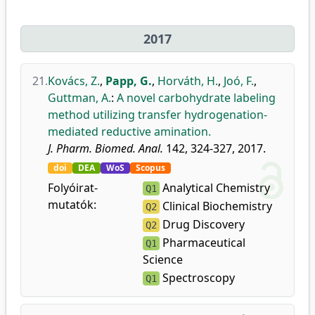
2017
21.
Kovács, Z.
,
Papp, G.
,
Horváth, H.
,
Joó, F.
,
Guttman, A.
:
A novel carbohydrate labeling
method utilizing transfer hydrogenation-
mediated reductive amination.
J. Pharm. Biomed. Anal.
142, 324-327, 2017.
doi
DEA
WoS
Scopus
Folyóirat-
Analytical Chemistry
Q1
mutatók:
Clinical Biochemistry
Q2
Drug Discovery
Q2
Pharmaceutical
Q1
Science
Spectroscopy
Q1