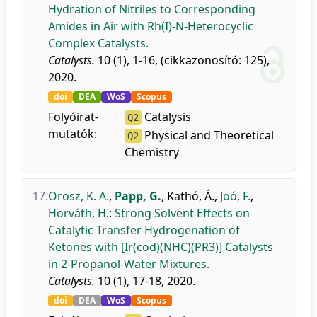
Hydration of Nitriles to Corresponding
Amides in Air with Rh(I)-N-Heterocyclic
Complex Catalysts.
Catalysts.
10 (1), 1-16, (cikkazonosító: 125),
2020.
doi
DEA
WoS
Scopus
Folyóirat-
Catalysis
Q2
mutatók:
Physical and Theoretical
Q2
Chemistry
17.
Orosz, K. A.
,
Papp, G.
,
Kathó, Á.
,
Joó, F.
,
Horváth, H.
:
Strong Solvent Effects on
Catalytic Transfer Hydrogenation of
Ketones with [Ir(cod)(NHC)(PR3)] Catalysts
in 2-Propanol-Water Mixtures.
Catalysts.
10 (1), 17-18, 2020.
doi
DEA
WoS
Scopus