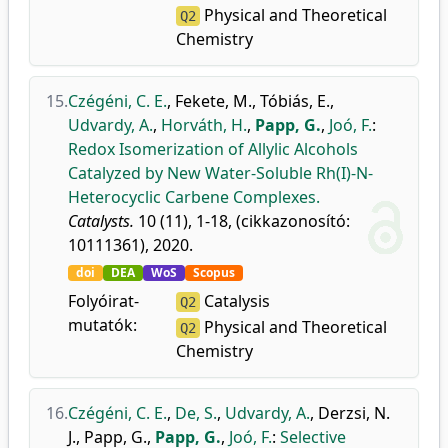
Physical and Theoretical
Q2
Chemistry
15.
Czégéni, C. E.
,
Fekete, M.
,
Tóbiás, E.
,
Udvardy, A.
,
Horváth, H.
,
Papp, G.
,
Joó, F.
:
Redox Isomerization of Allylic Alcohols
Catalyzed by New Water-Soluble Rh(I)-N-
Heterocyclic Carbene Complexes.
Catalysts.
10 (11), 1-18, (cikkazonosító:
10111361), 2020.
doi
DEA
WoS
Scopus
Folyóirat-
Catalysis
Q2
mutatók:
Physical and Theoretical
Q2
Chemistry
16.
Czégéni, C. E.
,
De, S.
,
Udvardy, A.
,
Derzsi, N.
J.
,
Papp, G.
,
Papp, G.
,
Joó, F.
:
Selective