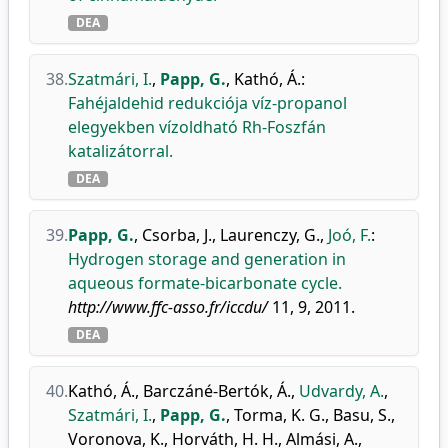
DEA
38.
Szatmári, I.
,
Papp, G.
,
Kathó, Á.
:
Fahéjaldehid redukciója víz-propanol
elegyekben vízoldható Rh-Foszfán
katalizátorral.
DEA
39.
Papp, G.
,
Csorba, J.
,
Laurenczy, G.
,
Joó, F.
:
Hydrogen storage and generation in
aqueous formate-bicarbonate cycle.
http://www.ffc-asso.fr/iccdu/
11, 9, 2011.
DEA
40.
Kathó, Á.
,
Barczáné-Bertók, Á.
,
Udvardy, A.
,
Szatmári, I.
,
Papp, G.
,
Torma, K. G.
,
Basu, S.
,
Voronova, K.
,
Horváth, H. H.
,
Almási, A.
,