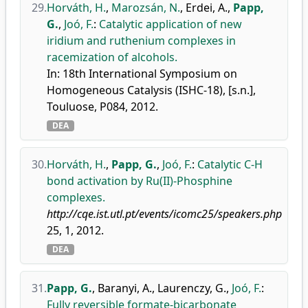
29.
Horváth, H.
,
Marozsán, N.
,
Erdei, A.
,
Papp,
G.
,
Joó, F.
:
Catalytic application of new
iridium and ruthenium complexes in
racemization of alcohols.
In: 18th International Symposium on
Homogeneous Catalysis (ISHC-18), [s.n.],
Touluose, P084, 2012.
DEA
30.
Horváth, H.
,
Papp, G.
,
Joó, F.
:
Catalytic C-H
bond activation by Ru(II)-Phosphine
complexes.
http://cqe.ist.utl.pt/events/icomc25/speakers.php
25, 1, 2012.
DEA
31.
Papp, G.
,
Baranyi, A.
,
Laurenczy, G.
,
Joó, F.
:
Fully reversible formate-bicarbonate