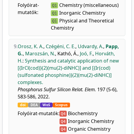
Folyóirat-
Chemistry (miscellaneous)
Q1
mutatók:
Inorganic Chemistry
Q1
Physical and Theoretical
Q1
Chemistry
9.
Orosz, K. A.
,
Czégéni, C. E.
,
Udvardy, A.
,
Papp,
G.
,
Marozsán, N.
,
Kathó, Á.
,
Joó, F.
,
Horváth,
H.
:
Synthesis and catalytic application of new
[{IrCl(cod)}(2)(mu(2)-diNHC)] and [{Ir(cod)
(sulfonated phosphine)}(2)(mu(2)-diNHC)]
complexes.
Phosphorus Sulfur Silicon Relat. Elem.
197 (5-6),
583-586, 2022.
doi
DEA
WoS
Scopus
Folyóirat-mutatók:
Biochemistry
Q4
Inorganic Chemistry
Q4
Organic Chemistry
Q4