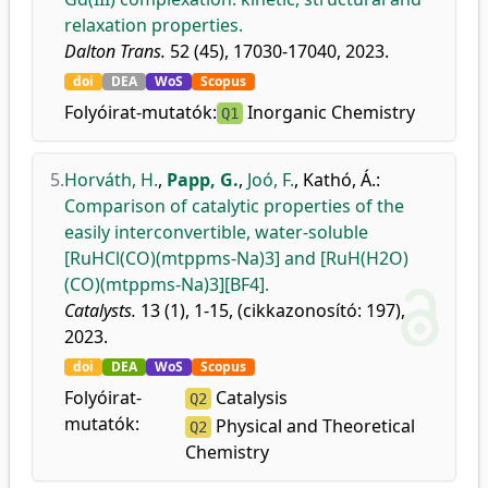
relaxation properties.
Dalton Trans.
52 (45), 17030-17040, 2023.
doi
DEA
WoS
Scopus
Folyóirat-mutatók:
Inorganic Chemistry
Q1
5.
Horváth, H.
,
Papp, G.
,
Joó, F.
,
Kathó, Á.
:
Comparison of catalytic properties of the
easily interconvertible, water-soluble
[RuHCl(CO)(mtppms-Na)3] and [RuH(H2O)
(CO)(mtppms-Na)3][BF4].
Catalysts.
13 (1), 1-15, (cikkazonosító: 197),
2023.
doi
DEA
WoS
Scopus
Folyóirat-
Catalysis
Q2
mutatók:
Physical and Theoretical
Q2
Chemistry