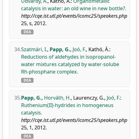
Udvardy, A.
,
Kathó, Á.
:
Organometallic
catalysis in water: an old wine in new bottle?.
http://cqe.ist.utl.pt/events/icomc25/speakers.php
25, s, 2012.
DEA
34.
Szatmári, I.
,
Papp, G.
,
Joó, F.
,
Kathó, Á.
:
Reductions of aldehydes in isopropanol-
water mixtures catalyzed by water-solube
Rh-phosphane complex.
DEA
35.
Papp, G.
,
Horváth, H.
,
Laurenczy, G.
,
Joó, F.
:
Ruthenium(II)-hydrides in homogeneus
catalysis.
http://cqe.ist.utl.pt/events/icomc25/speakers.php
25, 1, 2012.
DEA