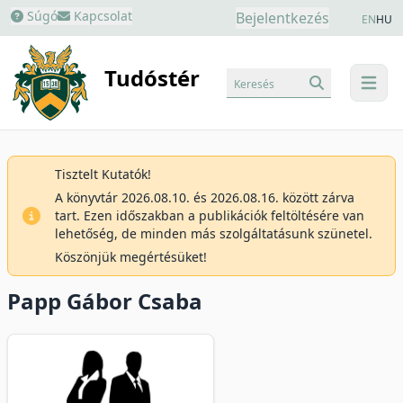
Súgó
Kapcsolat
Bejelentkezés
EN
HU
Tudóstér
Keresés
menu
Tisztelt Kutatók!
A könyvtár 2026.08.10. és 2026.08.16. között zárva
tart. Ezen időszakban a publikációk feltöltésére van
lehetőség, de minden más szolgáltatásunk szünetel.
Köszönjük megértésüket!
Papp Gábor Csaba