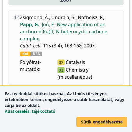
42.
Zsigmond, Á.
,
Undrala, S.
,
Notheisz, F.
,
Papp, G.
,
Joó, F.
:
New application of an
anchored Ru(II)-N-heterocyclic carbene
complex.
Catal. Lett.
115 (3-4), 163-168, 2007.
doi
DEA
Folyóirat-
Catalysis
Q2
mutatók:
Chemistry
Q1
(miscellaneous)
Ez a weboldal sütiket használ. Az Uniós törvények
43.
Horváth, H. H.
,
Papp, G.
,
Csajági, C.
,
Joó, F.
:
értelmében kérem, engedélyezze a sütik használatát, vagy
Selective catalytic hydrogenations in a
zárja be az oldalt.
microfluidics-based high throughput flow
Adatkezelési tájékoztató
reactor on ion-exchange supported
Sütik engedélyezése
transition metal complexes: A modular
approach to the heterogenization of