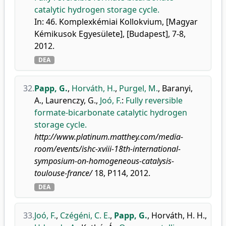
catalytic hydrogen storage cycle.
In: 46. Komplexkémiai Kollokvium, [Magyar
Kémikusok Egyesülete], [Budapest], 7-8,
2012.
DEA
32.
Papp, G.
,
Horváth, H.
,
Purgel, M.
,
Baranyi,
A.
,
Laurenczy, G.
,
Joó, F.
:
Fully reversible
formate-bicarbonate catalytic hydrogen
storage cycle.
http://www.platinum.matthey.com/media-
room/events/ishc-xviii-18th-international-
symposium-on-homogeneous-catalysis-
toulouse-france/
18, P114, 2012.
DEA
33.
Joó, F.
,
Czégéni, C. E.
,
Papp, G.
,
Horváth, H. H.
,