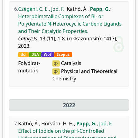
6.
Czégéni, C. E.
,
Joó, F.
,
Kathó, Á.
,
Papp, G.
:
Heterobimetallic Complexes of Bi- or
Polydentate N-Heterocyclic Carbene Ligands
and Their Catalytic Properties.
Catalysts.
13 (11), 1-8, (cikkazonosító: 1417),
2023.
doi
DEA
WoS
Scopus
Folyóirat-
Catalysis
Q2
mutatók:
Physical and Theoretical
Q2
Chemistry
2022
7.
Kathó, Á.
,
Horváth, H. H.
,
Papp, G.
,
Joó, F.
:
Effect of Iodide on the pH-Controlled