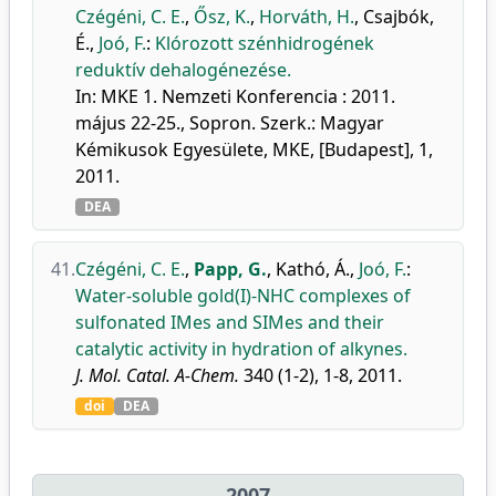
Czégéni, C. E.
,
Ősz, K.
,
Horváth, H.
,
Csajbók,
É.
,
Joó, F.
:
Klórozott szénhidrogének
reduktív dehalogénezése.
In: MKE 1. Nemzeti Konferencia : 2011.
május 22-25., Sopron. Szerk.: Magyar
Kémikusok Egyesülete, MKE, [Budapest], 1,
2011.
DEA
41.
Czégéni, C. E.
,
Papp, G.
,
Kathó, Á.
,
Joó, F.
:
Water-soluble gold(I)-NHC complexes of
sulfonated IMes and SIMes and their
catalytic activity in hydration of alkynes.
J. Mol. Catal. A-Chem.
340 (1-2), 1-8, 2011.
doi
DEA
2007