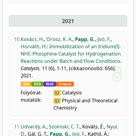
2021
10.
Kovács, H.
,
Orosz, K. A.
,
Papp, G.
,
Joó, F.
,
Horváth, H.
:
Immobilization of an Iridium(I)-
NHC-Phosphine Catalyst for Hydrogenation
Reactions under Batch and Flow Conditions.
Catalysts.
11 (6), 1-11, (cikkazonosító: 656),
2021.
doi
DEA
WoS
Scopus
Folyóirat-
Catalysis
Q2
mutatók:
Physical and Theoretical
Q2
Chemistry
11.
Udvardy, A.
,
Szolnoki, C. T.
,
Kováts, É.
,
Nyul,
D.
,
Gál, G. T.
,
Papp, G.
,
Joó, F.
,
Kathó, Á.
: