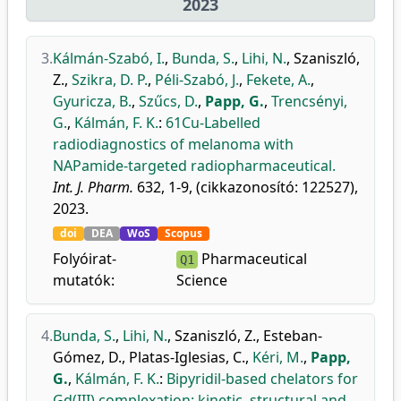
2023
3.
Kálmán-Szabó, I.
,
Bunda, S.
,
Lihi, N.
,
Szaniszló,
Z.
,
Szikra, D. P.
,
Péli-Szabó, J.
,
Fekete, A.
,
Gyuricza, B.
,
Szűcs, D.
,
Papp, G.
,
Trencsényi,
G.
,
Kálmán, F. K.
:
61Cu-Labelled
radiodiagnostics of melanoma with
NAPamide-targeted radiopharmaceutical.
Int. J. Pharm.
632, 1-9, (cikkazonosító: 122527),
2023.
doi
DEA
WoS
Scopus
Folyóirat-
Pharmaceutical
Q1
mutatók:
Science
4.
Bunda, S.
,
Lihi, N.
,
Szaniszló, Z.
,
Esteban-
Gómez, D.
,
Platas-Iglesias, C.
,
Kéri, M.
,
Papp,
G.
,
Kálmán, F. K.
:
Bipyridil-based chelators for
Gd(III) complexation: kinetic, structural and