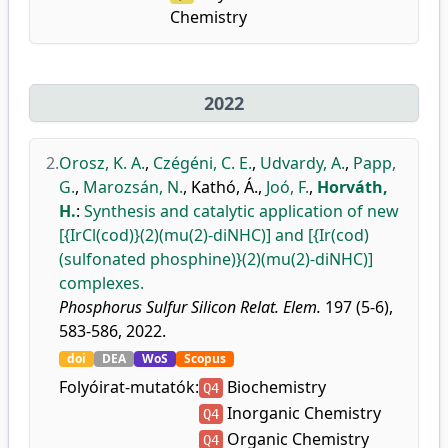
Chemistry
2022
2.
Orosz, K. A.
,
Czégéni, C. E.
,
Udvardy, A.
,
Papp,
G.
,
Marozsán, N.
,
Kathó, Á.
,
Joó, F.
,
Horváth,
H.
:
Synthesis and catalytic application of new
[{IrCl(cod)}(2)(mu(2)-diNHC)] and [{Ir(cod)
(sulfonated phosphine)}(2)(mu(2)-diNHC)]
complexes.
Phosphorus Sulfur Silicon Relat. Elem.
197 (5-6),
583-586, 2022.
doi
DEA
WoS
Scopus
Folyóirat-mutatók:
Biochemistry
Q4
Inorganic Chemistry
Q4
Organic Chemistry
Q4