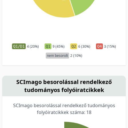
Q1/D1
4 (20%)
Q1
9 (45%)
Q2
6 (30%)
Q4
3 (15%)
nem besorolt
2 (10%)
SCImago besorolással rendelkező
tudományos folyóiratcikkek
SCImago besorolással rendelkező tudományos
folyóiratcikkek száma: 18