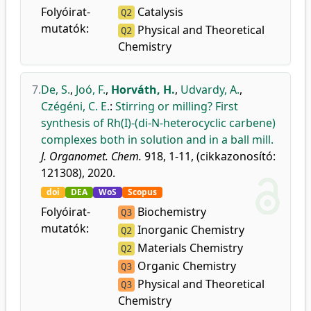
Folyóirat-
Catalysis
Q2
mutatók:
Physical and Theoretical
Q2
Chemistry
7.
De, S.
,
Joó, F.
,
Horváth, H.
,
Udvardy, A.
,
Czégéni, C. E.
:
Stirring or milling? First
synthesis of Rh(I)-(di-N-heterocyclic carbene)
complexes both in solution and in a ball mill.
J. Organomet. Chem.
918, 1-11, (cikkazonosító:
121308), 2020.
doi
DEA
WoS
Scopus
Folyóirat-
Biochemistry
Q3
mutatók:
Inorganic Chemistry
Q2
Materials Chemistry
Q2
Organic Chemistry
Q3
Physical and Theoretical
Q3
Chemistry