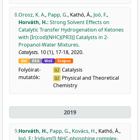
8.
Orosz, K. A.
,
Papp, G.
,
Kathó, Á.
,
Joó, F.
,
Horváth, H.
:
Strong Solvent Effects on
Catalytic Transfer Hydrogenation of Ketones
with [Ir(cod)(NHC)(PR3)] Catalysts in 2-
Propanol-Water Mixtures.
Catalysts.
10 (1), 17-18, 2020.
doi
DEA
WoS
Scopus
Folyóirat-
Catalysis
Q2
mutatók:
Physical and Theoretical
Q2
Chemistry
2019
9.
Horváth, H.
,
Papp, G.
,
Kovács, H.
,
Kathó, Á.
,
Joó, F.
:
Iridium(I) NHC-phosphine complex-