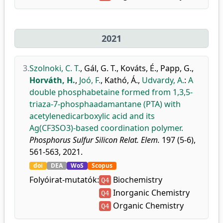
2021
3.
Szolnoki, C. T.
,
Gál, G. T.
,
Kováts, É.
,
Papp, G.
,
Horváth, H.
,
Joó, F.
,
Kathó, Á.
,
Udvardy, A.
:
A
double phosphabetaine formed from 1,3,5-
triaza-7-phosphaadamantane (PTA) with
acetylenedicarboxylic acid and its
Ag(CF3SO3)-based coordination polymer.
Phosphorus Sulfur Silicon Relat. Elem.
197 (5-6),
561-563, 2021.
doi
DEA
WoS
Scopus
Folyóirat-mutatók:
Biochemistry
Q4
Inorganic Chemistry
Q4
Organic Chemistry
Q4