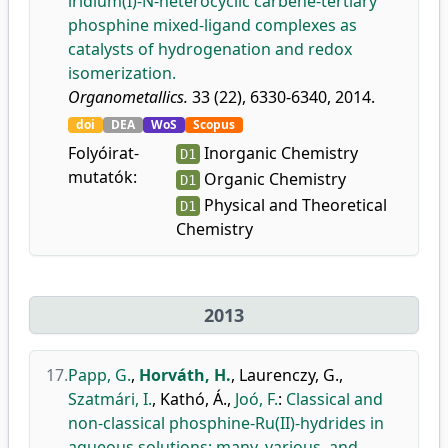
iridium(I)-N-heterocyclic carbene-tertiary
phosphine mixed-ligand complexes as
catalysts of hydrogenation and redox
isomerization.
Organometallics.
33 (22), 6330-6340, 2014.
doi
DEA
WoS
Scopus
Folyóirat-
Inorganic Chemistry
D1
mutatók:
Organic Chemistry
D1
Physical and Theoretical
D1
Chemistry
2013
17.
Papp, G.
,
Horváth, H.
,
Laurenczy, G.
,
Szatmári, I.
,
Kathó, Á.
,
Joó, F.
:
Classical and
non-classical phosphine-Ru(II)-hydrides in
aqueous solutions: many, various, and