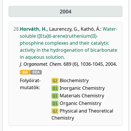
2004
28.
Horváth, H.
,
Laurenczy, G.
,
Kathó, Á.
:
Water-
soluble ([Eta]6-arene)ruthenium(II)-
phosphine complexes and their catalytic
activity in the hydrogenation of bicarbonate
in aqueous solution.
J. Organomet. Chem.
689 (6), 1036-1045, 2004.
doi
DEA
Folyóirat-
Biochemistry
Q2
mutatók:
Inorganic Chemistry
Q1
Materials Chemistry
Q1
Organic Chemistry
Q1
Physical and Theoretical
Q2
Chemistry