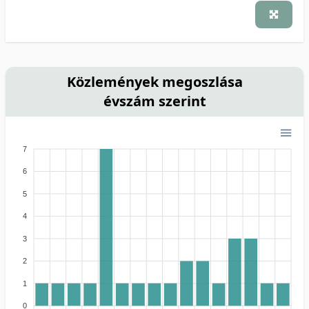
Közlemények megoszlása
évszám szerint
7
6
5
4
3
2
1
0