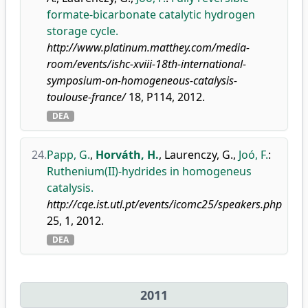
formate-bicarbonate catalytic hydrogen
storage cycle.
http://www.platinum.matthey.com/media-
room/events/ishc-xviii-18th-international-
symposium-on-homogeneous-catalysis-
toulouse-france/
18, P114, 2012.
DEA
24.
Papp, G.
,
Horváth, H.
,
Laurenczy, G.
,
Joó, F.
:
Ruthenium(II)-hydrides in homogeneus
catalysis.
http://cqe.ist.utl.pt/events/icomc25/speakers.php
25, 1, 2012.
DEA
2011