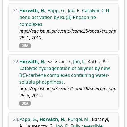
21.
Horváth, H.
,
Papp, G.
,
Joó, F.
:
Catalytic C-H
bond activation by Ru(II)-Phosphine
complexes.
http://cqe.ist.utl.pt/events/icomc25/speakers.php
25, 1, 2012.
DEA
22.
Horváth, H.
,
Szikszai, D.
,
Joó, F.
,
Kathó, Á.
:
Catalytic hydrogenation of alkynes by new
Ir(I)-carbene complexes containing water-
soluble phosphinesa.
http://cqe.ist.utl.pt/events/icomc25/speakers.php
25, 6, 2012.
DEA
23.
Papp, G.
,
Horváth, H.
,
Purgel, M.
,
Baranyi,
A.
,
Laurenczy, G.
,
Joó, F.
:
Fully reversible