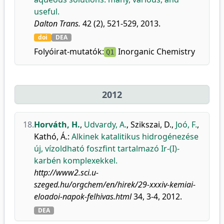
useful.
Dalton Trans.
42 (2), 521-529, 2013.
doi
DEA
Folyóirat-mutatók:
Inorganic Chemistry
Q1
2012
18.
Horváth, H.
,
Udvardy, A.
,
Szikszai, D.
,
Joó, F.
,
Kathó, Á.
:
Alkinek katalitikus hidrogénezése
új, vízoldható foszfint tartalmazó Ir-(I)-
karbén komplexekkel.
http://www2.sci.u-
szeged.hu/orgchem/en/hirek/29-xxxiv-kemiai-
eloadoi-napok-felhivas.html
34, 3-4, 2012.
DEA