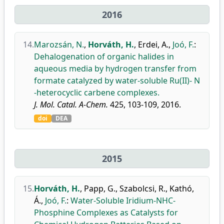
2016
14.
Marozsán, N.
,
Horváth, H.
,
Erdei, A.
,
Joó, F.
:
Dehalogenation of organic halides in
aqueous media by hydrogen transfer from
formate catalyzed by water-soluble Ru(II)- N
-heterocyclic carbene complexes.
J. Mol. Catal. A-Chem.
425, 103-109, 2016.
doi
DEA
2015
15.
Horváth, H.
,
Papp, G.
,
Szabolcsi, R.
,
Kathó,
Á.
,
Joó, F.
:
Water-Soluble Iridium-NHC-
Phosphine Complexes as Catalysts for