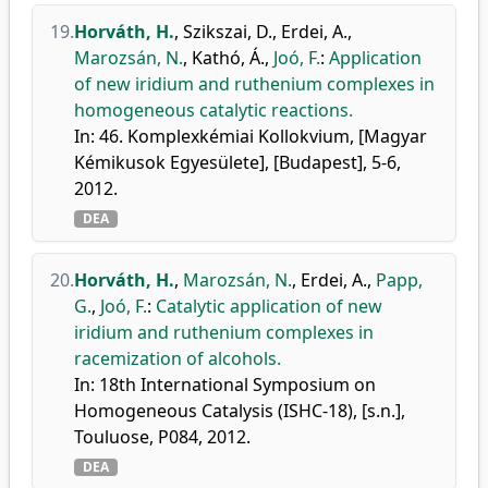
19.
Horváth, H.
,
Szikszai, D.
,
Erdei, A.
,
Marozsán, N.
,
Kathó, Á.
,
Joó, F.
:
Application
of new iridium and ruthenium complexes in
homogeneous catalytic reactions.
In: 46. Komplexkémiai Kollokvium, [Magyar
Kémikusok Egyesülete], [Budapest], 5-6,
2012.
DEA
20.
Horváth, H.
,
Marozsán, N.
,
Erdei, A.
,
Papp,
G.
,
Joó, F.
:
Catalytic application of new
iridium and ruthenium complexes in
racemization of alcohols.
In: 18th International Symposium on
Homogeneous Catalysis (ISHC-18), [s.n.],
Touluose, P084, 2012.
DEA