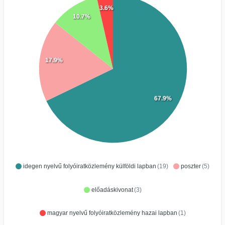
3.6%
10.7%
17.9%
67.9%
idegen nyelvű folyóiratközlemény külföldi lapban
(19)
poszter
(5)
előadáskivonat
(3)
magyar nyelvű folyóiratközlemény hazai lapban
(1)