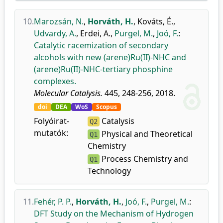
10.
Marozsán, N.
,
Horváth, H.
,
Kováts, É.
,
Udvardy, A.
,
Erdei, A.
,
Purgel, M.
,
Joó, F.
:
Catalytic racemization of secondary
alcohols with new (arene)Ru(II)-NHC and
(arene)Ru(II)-NHC-tertiary phosphine
complexes.
Molecular Catalysis.
445, 248-256, 2018.
doi
DEA
WoS
Scopus
Folyóirat-
Catalysis
Q2
mutatók:
Physical and Theoretical
Q1
Chemistry
Process Chemistry and
Q1
Technology
11.
Fehér, P. P.
,
Horváth, H.
,
Joó, F.
,
Purgel, M.
:
DFT Study on the Mechanism of Hydrogen