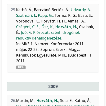
25.
Kathó, Á.
,
Barczáné-Bertók, Á.
,
Udvardy, A.
,
Szatmári, I.
,
Papp, G.
,
Torma, K. G.
,
Basu, S.
,
Voronova, K.
,
Horváth, H. H.
,
Almási, A.
,
Czégéni, C. E.
,
Ősz, K.
,
Horváth, H.
,
Csajbók,
É.
,
Joó, F.
:
Klórozott szénhidrogének
reduktív dehalogénezése.
In: MKE 1. Nemzeti Konferencia : 2011.
május 22-25., Sopron. Szerk.: Magyar
Kémikusok Egyesülete, MKE, [Budapest], 1,
2011.
DEA
2009
26.
Martín, M.
,
Horváth, H.
,
Sola, E.
,
Kathó, Á.
,