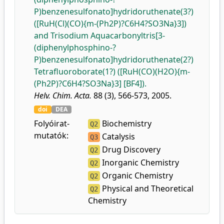
P)benzenesulfonato]hydridoruthenate(3?)
([RuH(Cl)(CO){m-(Ph2P)?C6H4?SO3Na}3])
and Trisodium Aquacarbonyltris[3-
(diphenylphosphino-?
P)benzenesulfonato]hydridoruthenate(2?)
Tetrafluoroborate(1?) ([RuH(CO)(H2O){m-
(Ph2P)?C6H4?SO3Na}3] [BF4]).
Helv. Chim. Acta.
88 (3), 566-573, 2005.
doi
DEA
Folyóirat-
Biochemistry
Q2
mutatók:
Catalysis
Q3
Drug Discovery
Q2
Inorganic Chemistry
Q2
Organic Chemistry
Q2
Physical and Theoretical
Q2
Chemistry