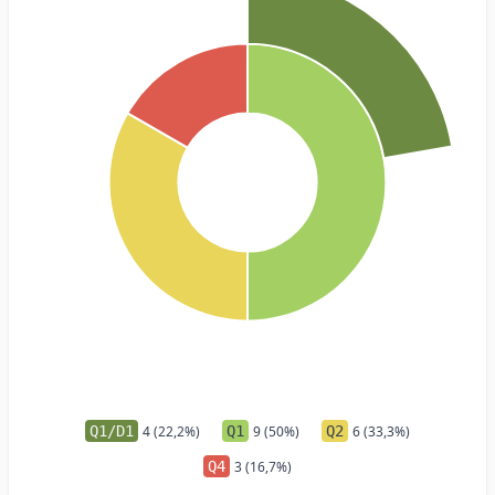
Q1/D1
4 (22,2%)
Q1
9 (50%)
Q2
6 (33,3%)
Q4
3 (16,7%)