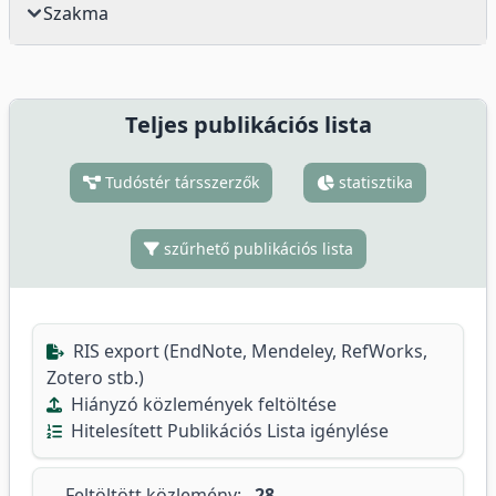
Szakma
Teljes publikációs lista
Tudóstér társszerzők
statisztika
szűrhető publikációs lista
RIS export (EndNote, Mendeley, RefWorks,
Zotero stb.)
Hiányzó közlemények feltöltése
Hitelesített Publikációs Lista igénylése
Feltöltött közlemény:
28