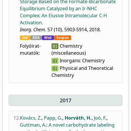
Storage Based on the Formate-Bicarbonate
Equilibrium Catalyzed by an Ir-NHC
Complex: An Elusive Intramolecular C-H
Activation.
Inorg. Chem.
57 (10), 5903-5914, 2018.
doi
DEA
WoS
Scopus
Folyóirat-
Chemistry
D1
mutatók:
(miscellaneous)
Inorganic Chemistry
Q1
Physical and Theoretical
Q1
Chemistry
2017
12.
Kovács, Z.
,
Papp, G.
,
Horváth, H.
,
Joó, F.
,
Guttman, A.
:
A novel carbohydrate labeling