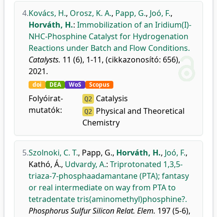
4.
Kovács, H.
,
Orosz, K. A.
,
Papp, G.
,
Joó, F.
,
Horváth, H.
:
Immobilization of an Iridium(I)-
NHC-Phosphine Catalyst for Hydrogenation
Reactions under Batch and Flow Conditions.
Catalysts.
11 (6), 1-11, (cikkazonosító: 656),
2021.
doi
DEA
WoS
Scopus
Folyóirat-
Catalysis
Q2
mutatók:
Physical and Theoretical
Q2
Chemistry
5.
Szolnoki, C. T.
,
Papp, G.
,
Horváth, H.
,
Joó, F.
,
Kathó, Á.
,
Udvardy, A.
:
Triprotonated 1,3,5-
triaza-7-phosphaadamantane (PTA); fantasy
or real intermediate on way from PTA to
tetradentate tris(aminomethyl)phosphine?.
Phosphorus Sulfur Silicon Relat. Elem.
197 (5-6),