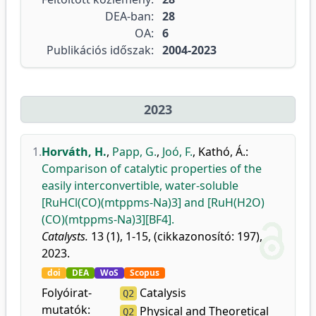
DEA-ban:
28
OA:
6
Publikációs időszak:
2004-2023
2023
1.
Horváth, H.
,
Papp, G.
,
Joó, F.
,
Kathó, Á.
:
Comparison of catalytic properties of the
easily interconvertible, water-soluble
[RuHCl(CO)(mtppms-Na)3] and [RuH(H2O)
(CO)(mtppms-Na)3][BF4].
Catalysts.
13 (1), 1-15, (cikkazonosító: 197),
2023.
doi
DEA
WoS
Scopus
Folyóirat-
Catalysis
Q2
mutatók:
Physical and Theoretical
Q2