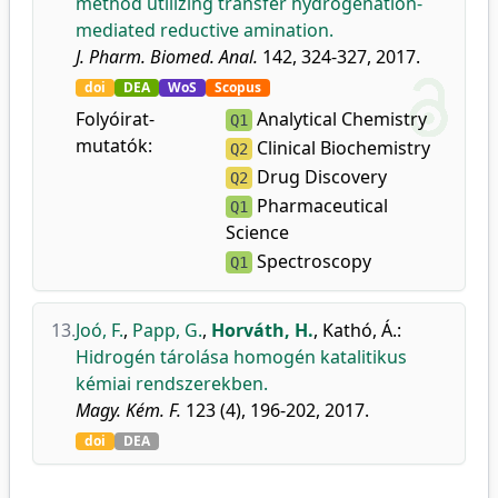
method utilizing transfer hydrogenation-
mediated reductive amination.
J. Pharm. Biomed. Anal.
142, 324-327, 2017.
doi
DEA
WoS
Scopus
Folyóirat-
Analytical Chemistry
Q1
mutatók:
Clinical Biochemistry
Q2
Drug Discovery
Q2
Pharmaceutical
Q1
Science
Spectroscopy
Q1
13.
Joó, F.
,
Papp, G.
,
Horváth, H.
,
Kathó, Á.
:
Hidrogén tárolása homogén katalitikus
kémiai rendszerekben.
Magy. Kém. F.
123 (4), 196-202, 2017.
doi
DEA