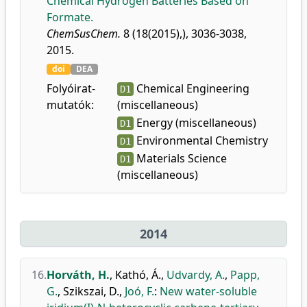
Chemical Hydrogen Batteries Based on
Formate.
ChemSusChem.
8 (18(2015),), 3036-3038,
2015.
doi
DEA
Folyóirat-
Chemical Engineering
D1
mutatók:
(miscellaneous)
Energy (miscellaneous)
D1
Environmental Chemistry
D1
Materials Science
D1
(miscellaneous)
2014
16.
Horváth, H.
,
Kathó, Á.
,
Udvardy, A.
,
Papp,
G.
,
Szikszai, D.
,
Joó, F.
:
New water-soluble