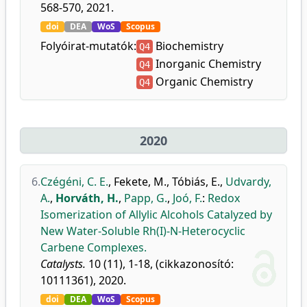
568-570, 2021.
doi
DEA
WoS
Scopus
Folyóirat-mutatók:
Biochemistry
Q4
Inorganic Chemistry
Q4
Organic Chemistry
Q4
2020
6.
Czégéni, C. E.
,
Fekete, M.
,
Tóbiás, E.
,
Udvardy,
A.
,
Horváth, H.
,
Papp, G.
,
Joó, F.
:
Redox
Isomerization of Allylic Alcohols Catalyzed by
New Water-Soluble Rh(I)-N-Heterocyclic
Carbene Complexes.
Catalysts.
10 (11), 1-18, (cikkazonosító:
10111361), 2020.
doi
DEA
WoS
Scopus