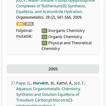
Joó, F.
:
Water-Soluble Triisopropylphosphine
Complexes of Ruthenium(II): Synthesis,
Equilibria, and Acetonitrile Hydration.
Organometallics.
28 (2), 561-566, 2009.
doi
DEA
Folyóirat-
Inorganic Chemistry
D1
mutatók:
Organic Chemistry
D1
Physical and Theoretical
D1
Chemistry
2005
27.
Papp, G.
,
Horváth, H.
,
Kathó, Á.
,
Joó, F.
:
Aqueous Organometallic Chemistry.
Synthesis and Solution Equilibria of
Trisodium Carbonylchlorotris[3-
(diphenylphosphino-?