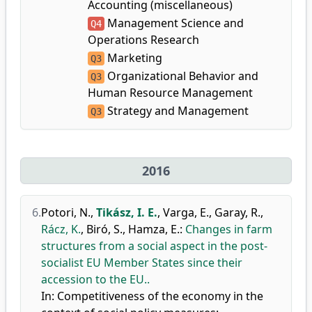
Accounting (miscellaneous)
Management Science and
Q4
Operations Research
Marketing
Q3
Organizational Behavior and
Q3
Human Resource Management
Strategy and Management
Q3
2016
6.
Potori, N.
,
Tikász, I. E.
,
Varga, E.
,
Garay, R.
,
Rácz, K.
,
Biró, S.
,
Hamza, E.
:
Changes in farm
structures from a social aspect in the post-
socialist EU Member States since their
accession to the EU..
In: Competitiveness of the economy in the