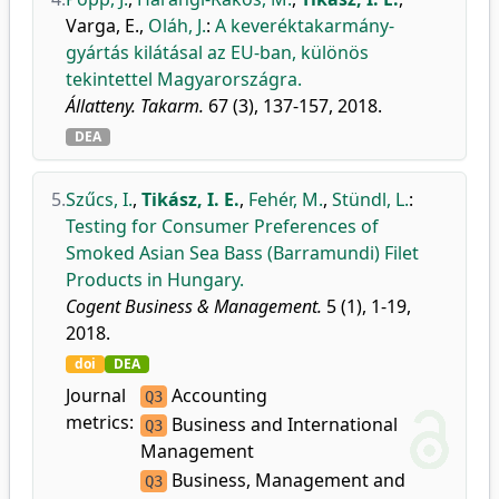
Varga, E.
,
Oláh, J.
:
A keveréktakarmány-
gyártás kilátásal az EU-ban, különös
tekintettel Magyarországra.
Állatteny. Takarm.
67 (3), 137-157, 2018.
DEA
5.
Szűcs, I.
,
Tikász, I. E.
,
Fehér, M.
,
Stündl, L.
:
Testing for Consumer Preferences of
Smoked Asian Sea Bass (Barramundi) Filet
Products in Hungary.
Cogent Business & Management.
5 (1), 1-19,
2018.
doi
DEA
Journal
Accounting
Q3
metrics:
Business and International
Q3
Management
Business, Management and
Q3