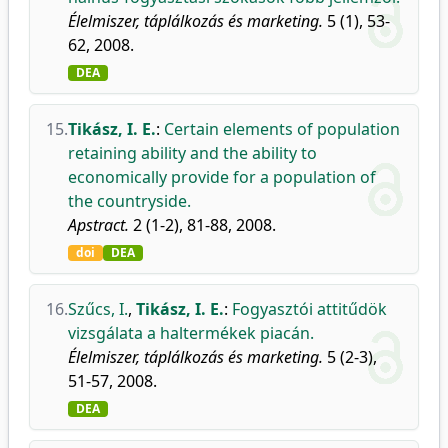
Élelmiszer, táplálkozás és marketing.
5 (1), 53-
62, 2008.
DEA
15.
Tikász, I. E.
:
Certain elements of population
retaining ability and the ability to
economically provide for a population of
the countryside.
Apstract.
2 (1-2), 81-88, 2008.
doi
DEA
16.
Szűcs, I.
,
Tikász, I. E.
:
Fogyasztói attitűdök
vizsgálata a haltermékek piacán.
Élelmiszer, táplálkozás és marketing.
5 (2-3),
51-57, 2008.
DEA