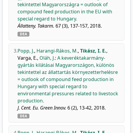
tekintettel Magyarországra = outlook of
compound feed production in the EU with
special regard to Hungary.
Állatteny. Takarm.
67 (3), 137-157, 2018.
DEA
3.
Popp, J.
,
Harangi-Rákos, M.
,
Tikász, I. E.
,
Varga, E.
,
Oláh, J.
:
A keveréktakarmány-
gyártás kilátásai Magyarországon, különös
tekintettel az állattartás környezetterhelésre
= outlook of compound feed production in
Hungary with special regard to
environmental pressures related to livestock
production.
J. Cent. Eu. Green Innov.
6 (2), 13-42, 2018.
DEA
4.
Popp, J.
,
Harangi-Rákos, M.
,
Tikász, I. E.
,