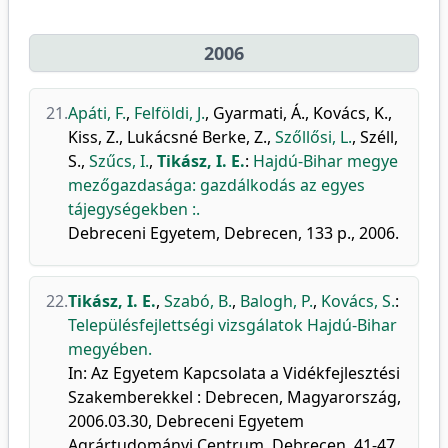
2006
21.
Apáti, F.
,
Felföldi, J.
,
Gyarmati, Á.
,
Kovács, K.
,
Kiss, Z.
,
Lukácsné Berke, Z.
,
Szőllősi, L.
,
Széll,
S.
,
Szűcs, I.
,
Tikász, I. E.
:
Hajdú-Bihar megye
mezőgazdasága: gazdálkodás az egyes
tájegységekben :.
Debreceni Egyetem, Debrecen, 133 p., 2006.
22.
Tikász, I. E.
,
Szabó, B.
,
Balogh, P.
,
Kovács, S.
:
Településfejlettségi vizsgálatok Hajdú-Bihar
megyében.
In: Az Egyetem Kapcsolata a Vidékfejlesztési
Szakemberekkel : Debrecen, Magyarország,
2006.03.30, Debreceni Egyetem
Agrártudományi Centrum, Debrecen, 41-47,