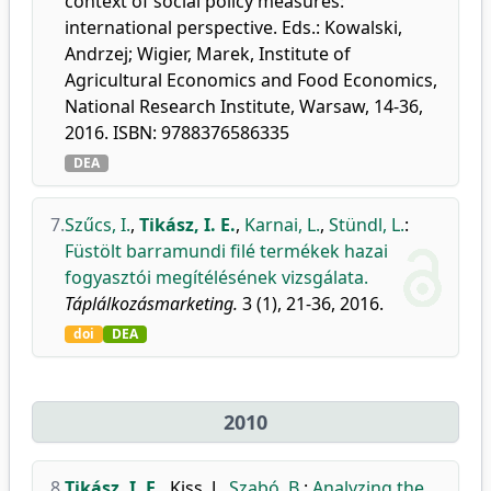
context of social policy measures:
international perspective. Eds.: Kowalski,
Andrzej; Wigier, Marek, Institute of
Agricultural Economics and Food Economics,
National Research Institute, Warsaw, 14-36,
2016. ISBN: 9788376586335
DEA
7.
Szűcs, I.
,
Tikász, I. E.
,
Karnai, L.
,
Stündl, L.
:
Füstölt barramundi filé termékek hazai
fogyasztói megítélésének vizsgálata.
Táplálkozásmarketing.
3 (1), 21-36, 2016.
doi
DEA
2010
8.
Tikász, I. E.
,
Kiss, J.
,
Szabó, B.
:
Analyzing the