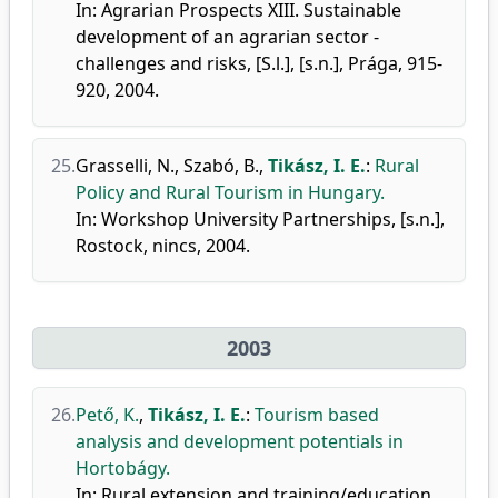
In: Agrarian Prospects XIII. Sustainable
development of an agrarian sector -
challenges and risks, [S.l.], [s.n.], Prága, 915-
920, 2004.
25.
Grasselli, N.
,
Szabó, B.
,
Tikász, I. E.
:
Rural
Policy and Rural Tourism in Hungary.
In: Workshop University Partnerships, [s.n.],
Rostock, nincs, 2004.
2003
26.
Pető, K.
,
Tikász, I. E.
:
Tourism based
analysis and development potentials in
Hortobágy.
In: Rural extension and training/education