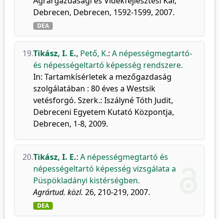
Agrárgazdasági és Vidékfejlesztési Kar,
Debrecen, Debrecen, 1592-1599, 2007.
DEA
19.
Tikász, I. E.
,
Pető, K.
:
A népességmegtartó-
és népességeltartó képesség rendszere.
In: Tartamkísérletek a mezőgazdaság
szolgálatában : 80 éves a Westsik
vetésforgó. Szerk.: Iszályné Tóth Judit,
Debreceni Egyetem Kutató Központja,
Debrecen, 1-8, 2009.
20.
Tikász, I. E.
:
A népességmegtartó és
népességeltartó képesség vizsgálata a
Püspökladányi kistérségben.
Agrártud. közl.
26, 210-219, 2007.
DEA