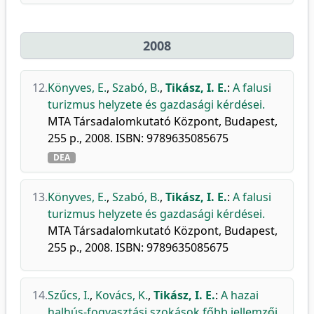
2008
12.
Könyves, E.
,
Szabó, B.
,
Tikász, I. E.
:
A falusi
turizmus helyzete és gazdasági kérdései.
MTA Társadalomkutató Központ, Budapest,
255 p., 2008. ISBN: 9789635085675
DEA
13.
Könyves, E.
,
Szabó, B.
,
Tikász, I. E.
:
A falusi
turizmus helyzete és gazdasági kérdései.
MTA Társadalomkutató Központ, Budapest,
255 p., 2008. ISBN: 9789635085675
14.
Szűcs, I.
,
Kovács, K.
,
Tikász, I. E.
:
A hazai
halhús-fogyasztási szokások főbb jellemzői.