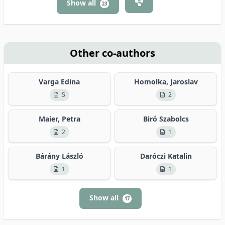
Show all
23
Other co-authors
Varga Edina
Homolka, Jaroslav
5
2
Maier, Petra
Biró Szabolcs
2
1
Bárány László
Daróczi Katalin
1
1
Show all
17