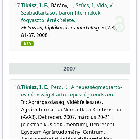
17.
Tikász, I. E.
,
Bárány, L.
,
Szűcs, I.
,
Vida, V.
:
Szabadtartásos baromfitermékek
fogyasztói értékítélete.
Élelmiszer, táplálkozás és marketing.
5 (2-3),
81-87, 2008.
DEA
2007
18.
Tikász, I. E.
,
Pető, K.
:
A népességmegtartó-
és népességeltartó képesség rendszere.
In: Agrárgazdaság, Vidékfejlesztés,
Agrárinformatika Nemzetközi Konferencia
(AVA3), Debrecen, 2007. március 20-21 :
[elektronikus dokumentum], Debreceni
Egyetem Agrártudományi Centrum,