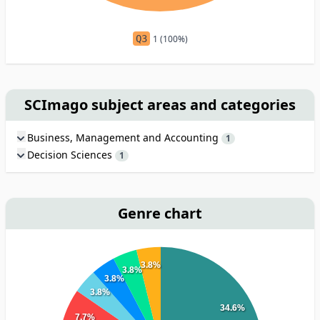
Q3
1 (100%)
SCImago subject areas and categories
Business, Management and Accounting
1
Decision Sciences
1
Genre chart
3.8%
3.8%
3.8%
3.8%
34.6%
7.7%