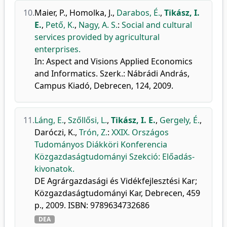
10.
Maier, P.
,
Homolka, J.
,
Darabos, É.
,
Tikász, I.
E.
,
Pető, K.
,
Nagy, A. S.
:
Social and cultural
services provided by agricultural
enterprises.
In: Aspect and Visions Applied Economics
and Informatics. Szerk.: Nábrádi András,
Campus Kiadó, Debrecen, 124, 2009.
11.
Láng, E.
,
Szőllősi, L.
,
Tikász, I. E.
,
Gergely, É.
,
Daróczi, K.
,
Trón, Z.
:
XXIX. Országos
Tudományos Diákköri Konferencia
Közgazdaságtudományi Szekció: Előadás-
kivonatok.
DE Agrárgazdasági és Vidékfejlesztési Kar;
Közgazdaságtudományi Kar, Debrecen, 459
p., 2009. ISBN: 9789634732686
DEA