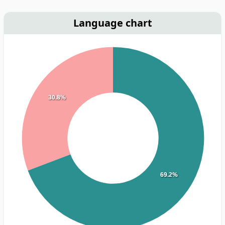
Language chart
30.8%
69.2%