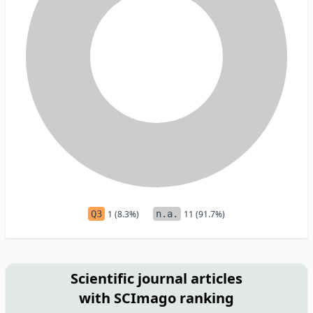
Q3
1 (8.3%)
n.a.
11 (91.7%)
Scientific journal articles
with SCImago ranking