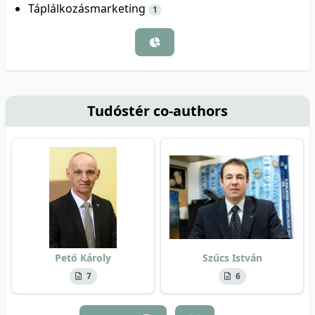
Táplálkozásmarketing
1
Tudóstér co-authors
Pető Károly
Szűcs István
7
6