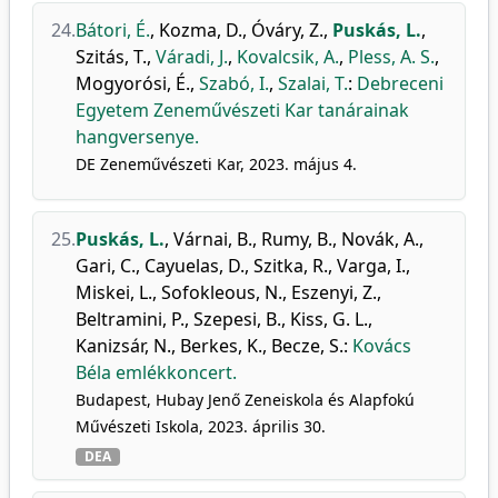
24.
Bátori, É.
,
Kozma, D.
,
Óváry, Z.
,
Puskás, L.
,
Szitás, T.
,
Váradi, J.
,
Kovalcsik, A.
,
Pless, A. S.
,
Mogyorósi, É.
,
Szabó, I.
,
Szalai, T.
:
Debreceni
Egyetem Zeneművészeti Kar tanárainak
hangversenye.
DE Zeneművészeti Kar, 2023. május 4.
25.
Puskás, L.
,
Várnai, B.
,
Rumy, B.
,
Novák, A.
,
Gari, C.
,
Cayuelas, D.
,
Szitka, R.
,
Varga, I.
,
Miskei, L.
,
Sofokleous, N.
,
Eszenyi, Z.
,
Beltramini, P.
,
Szepesi, B.
,
Kiss, G. L.
,
Kanizsár, N.
,
Berkes, K.
,
Becze, S.
:
Kovács
Béla emlékkoncert.
Budapest, Hubay Jenő Zeneiskola és Alapfokú
Művészeti Iskola, 2023. április 30.
DEA