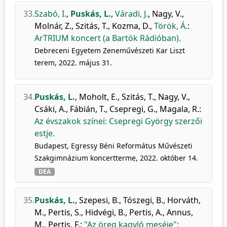
33.
Szabó, I.
,
Puskás, L.
,
Váradi, J.
,
Nagy, V.
,
Molnár, Z.
,
Szitás, T.
,
Kozma, D.
,
Török, Á.
:
ArTRIUM koncert (a Bartók Rádióban).
Debreceni Egyetem Zeneművészeti Kar Liszt
terem, 2022. május 31.
34.
Puskás, L.
,
Moholt, E.
,
Szitás, T.
,
Nagy, V.
,
Csáki, A.
,
Fábián, T.
,
Csepregi, G.
,
Magala, R.
:
Az évszakok színei: Csepregi György szerzői
estje.
Budapest, Egressy Béni Református Művészeti
Szakgimnázium koncertterme, 2022. október 14.
DEA
35.
Puskás, L.
,
Szepesi, B.
,
Tószegi, B.
,
Horváth,
M.
,
Pertis, S.
,
Hidvégi, B.
,
Pertis, A.
,
Annus,
M.
,
Pertis, F.
:
"Az öreg kagyló meséje":