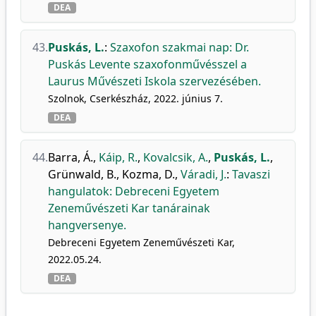
DEA
43.
Puskás, L.
:
Szaxofon szakmai nap: Dr.
Puskás Levente szaxofonművésszel a
Laurus Művészeti Iskola szervezésében.
Szolnok, Cserkészház, 2022. június 7.
DEA
44.
Barra, Á.
,
Káip, R.
,
Kovalcsik, A.
,
Puskás, L.
,
Grünwald, B.
,
Kozma, D.
,
Váradi, J.
:
Tavaszi
hangulatok: Debreceni Egyetem
Zeneművészeti Kar tanárainak
hangversenye.
Debreceni Egyetem Zeneművészeti Kar,
2022.05.24.
DEA