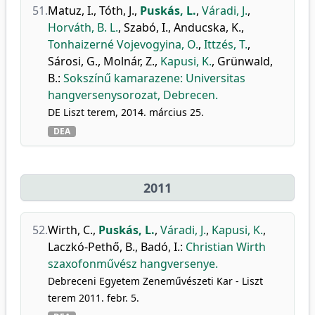
51.
Matuz, I.
,
Tóth, J.
,
Puskás, L.
,
Váradi, J.
,
Horváth, B. L.
,
Szabó, I.
,
Anducska, K.
,
Tonhaizerné Vojevogyina, O.
,
Ittzés, T.
,
Sárosi, G.
,
Molnár, Z.
,
Kapusi, K.
,
Grünwald,
B.
:
Sokszínű kamarazene: Universitas
hangversenysorozat, Debrecen.
DE Liszt terem, 2014. március 25.
DEA
2011
52.
Wirth, C.
,
Puskás, L.
,
Váradi, J.
,
Kapusi, K.
,
Laczkó-Pethő, B.
,
Badó, I.
:
Christian Wirth
szaxofonművész hangversenye.
Debreceni Egyetem Zeneművészeti Kar - Liszt
terem 2011. febr. 5.