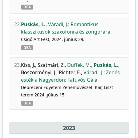
DEA
22.
Puskás, L.
,
Váradi, J.
:
Romantikus
klasszikusok szaxofonra és zongorára.
Csigó Art Fest, 2024. június 29.
DEA
23.
Kiss, J.
,
Szatmári, Z.
,
Duffek, M.
,
Puskás, L.
,
Böszörményi, J.
,
Richter, E.
,
Váradi, J.
:
Zenés
esték a Nagyerdőn: Fafúvós Gála.
Debreceni Egyetem Zeneművészeti Kar, Liszt
terem 2024. július 15.
DEA
2023