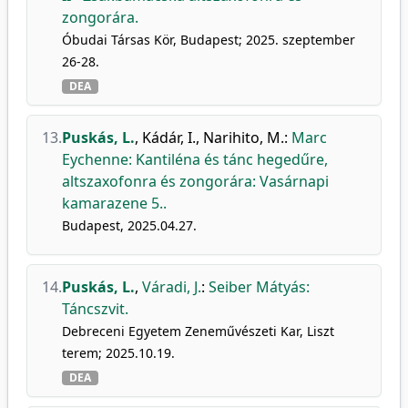
zongorára.
Óbudai Társas Kör, Budapest; 2025. szeptember
26-28.
DEA
13.
Puskás, L.
,
Kádár, I.
,
Narihito, M.
:
Marc
Eychenne: Kantiléna és tánc hegedűre,
altszaxofonra és zongorára: Vasárnapi
kamarazene 5..
Budapest, 2025.04.27.
14.
Puskás, L.
,
Váradi, J.
:
Seiber Mátyás:
Táncszvit.
Debreceni Egyetem Zeneművészeti Kar, Liszt
terem; 2025.10.19.
DEA