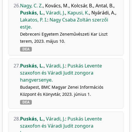
26.
Nagy, C. Z.
,
Kovács, M.
,
Kolcsár, B.
,
Antal, B.
,
Puskás, L.
,
Váradi, J.
,
Kapusi, K.
,
Nyárádi, A.
,
Lakatos, P. I.
:
Nagy Csaba Zoltán szerzői
estje.
Debreceni Egyetem Zeneművészeti Kar Liszt
terem, 2023. május 10.
DEA
27.
Puskás, L.
,
Váradi, J.
:
Puskás Levente
szaxofon és Váradi Judit zongora
hangversenye.
Budapest, BMC Magyar Zenei Információs
Központ és Könyvtár, 2023. június 1.
DEA
28.
Puskás, L.
,
Váradi, J.
:
Puskás Levente
szaxofon és Váradi Judit zongora