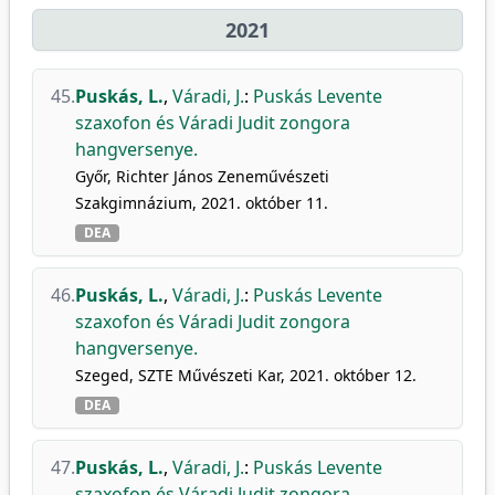
2021
45.
Puskás, L.
,
Váradi, J.
:
Puskás Levente
szaxofon és Váradi Judit zongora
hangversenye.
Győr, Richter János Zeneművészeti
Szakgimnázium, 2021. október 11.
DEA
46.
Puskás, L.
,
Váradi, J.
:
Puskás Levente
szaxofon és Váradi Judit zongora
hangversenye.
Szeged, SZTE Művészeti Kar, 2021. október 12.
DEA
47.
Puskás, L.
,
Váradi, J.
:
Puskás Levente
szaxofon és Váradi Judit zongora