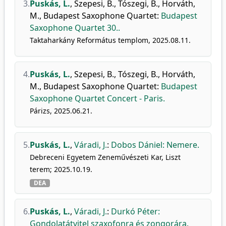
3.
Puskás, L.
,
Szepesi, B.
,
Tószegi, B.
,
Horváth,
M.
,
Budapest Saxophone Quartet
:
Budapest
Saxophone Quartet 30..
Taktaharkány Református templom, 2025.08.11.
4.
Puskás, L.
,
Szepesi, B.
,
Tószegi, B.
,
Horváth,
M.
,
Budapest Saxophone Quartet
:
Budapest
Saxophone Quartet Concert - Paris.
Párizs, 2025.06.21.
5.
Puskás, L.
,
Váradi, J.
:
Dobos Dániel: Nemere.
Debreceni Egyetem Zeneművészeti Kar, Liszt
terem; 2025.10.19.
DEA
6.
Puskás, L.
,
Váradi, J.
:
Durkó Péter:
Gondolatátvitel szaxofonra és zongorára.