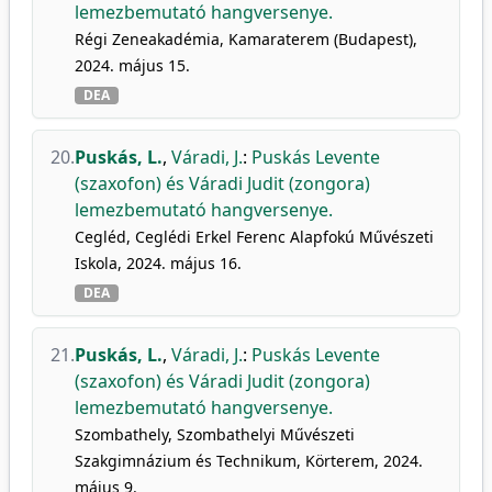
lemezbemutató hangversenye.
Régi Zeneakadémia, Kamaraterem (Budapest),
2024. május 15.
DEA
20.
Puskás, L.
,
Váradi, J.
:
Puskás Levente
(szaxofon) és Váradi Judit (zongora)
lemezbemutató hangversenye.
Cegléd, Ceglédi Erkel Ferenc Alapfokú Művészeti
Iskola, 2024. május 16.
DEA
21.
Puskás, L.
,
Váradi, J.
:
Puskás Levente
(szaxofon) és Váradi Judit (zongora)
lemezbemutató hangversenye.
Szombathely, Szombathelyi Művészeti
Szakgimnázium és Technikum, Körterem, 2024.
május 9.