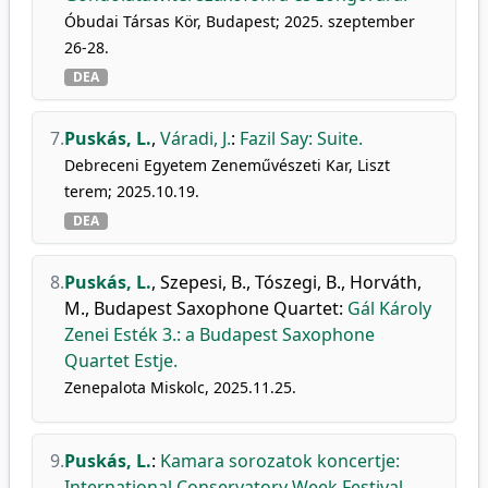
Óbudai Társas Kör, Budapest; 2025. szeptember
26-28.
DEA
7.
Puskás, L.
,
Váradi, J.
:
Fazil Say: Suite.
Debreceni Egyetem Zeneművészeti Kar, Liszt
terem; 2025.10.19.
DEA
8.
Puskás, L.
,
Szepesi, B.
,
Tószegi, B.
,
Horváth,
M.
,
Budapest Saxophone Quartet
:
Gál Károly
Zenei Esték 3.: a Budapest Saxophone
Quartet Estje.
Zenepalota Miskolc, 2025.11.25.
9.
Puskás, L.
:
Kamara sorozatok koncertje:
International Conservatory Week Festival