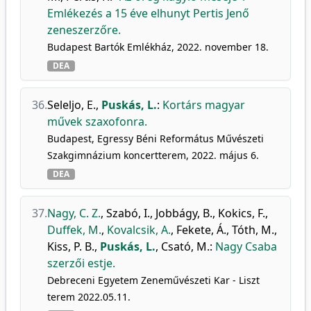
Emlékezés a 15 éve elhunyt Pertis Jenő
zeneszerzőre.
Budapest Bartók Emlékház, 2022. november 18.
DEA
36.
Seleljo, E.
,
Puskás, L.
:
Kortárs magyar
művek szaxofonra.
Budapest, Egressy Béni Református Művészeti
Szakgimnázium koncertterem, 2022. május 6.
DEA
37.
Nagy, C. Z.
,
Szabó, I.
,
Jobbágy, B.
,
Kokics, F.
,
Duffek, M.
,
Kovalcsik, A.
,
Fekete, Á.
,
Tóth, M.
,
Kiss, P. B.
,
Puskás, L.
,
Csató, M.
:
Nagy Csaba
szerzői estje.
Debreceni Egyetem Zeneművészeti Kar - Liszt
terem 2022.05.11.