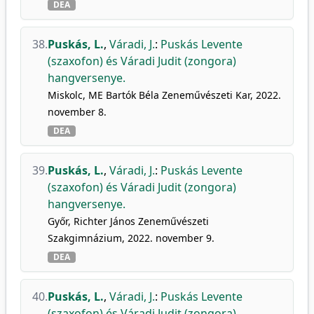
DEA
38.
Puskás, L.
,
Váradi, J.
:
Puskás Levente
(szaxofon) és Váradi Judit (zongora)
hangversenye.
Miskolc, ME Bartók Béla Zeneművészeti Kar, 2022.
november 8.
DEA
39.
Puskás, L.
,
Váradi, J.
:
Puskás Levente
(szaxofon) és Váradi Judit (zongora)
hangversenye.
Győr, Richter János Zeneművészeti
Szakgimnázium, 2022. november 9.
DEA
40.
Puskás, L.
,
Váradi, J.
:
Puskás Levente
(szaxofon) és Váradi Judit (zongora)