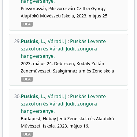
hangversenye.
Pilisvörösvár, Pilisvörösvári Cziffra György
Alapfokú Művészeti Iskola, 2023. május 25.
DEA
29.
Puskás, L.
,
Váradi, J.
:
Puskás Levente
szaxofon és Váradi Judit zongora
hangversenye.
2023. május 24. Debrecen, Kodály Zoltán
Zeneművészeti Szakgimnázium és Zeneiskola
DEA
30.
Puskás, L.
,
Váradi, J.
:
Puskás Levente
szaxofon és Váradi Judit zongora
hangversenye.
Budapest, Hubay Jenő Zeneiskola és Alapfokú
Művészeti Iskola, 2023. május 16.
DEA