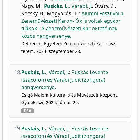
Nagy, M.
,
Puskás, L.
,
Váradi, J.
,
Óváry, Z.
,
Köcsky, B.
,
Mogyorósi, É.
:
Alumni Fesztivál a
Zeneművészeti Karon- Ők is voltak egykor
diákok - A Zeneművészeti Kar oktatóinak
közös hangversenye.
Debreceni Egyetem Zeneművészeti Kar - Liszt
terem, 2024. szeptember 28.
18.
Puskás, L.
,
Váradi, J.
:
Puskás Levente
(szaxofon) és Váradi Judit (zongora)
hangversenye.
Csigó Malom Kulturális és Művészeti Központ,
Gyulakeszi, 2024. június 29.
DEA
19.
Puskás, L.
,
Váradi, J.
:
Puskás Levente
(szaxofon) és Váradi Judit (zongora)