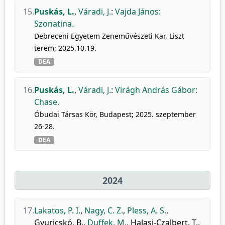
15.
Puskás, L.
,
Váradi, J.
:
Vajda János:
Szonatina.
Debreceni Egyetem Zeneművészeti Kar, Liszt
terem; 2025.10.19.
DEA
16.
Puskás, L.
,
Váradi, J.
:
Virágh András Gábor:
Chase.
Óbudai Társas Kör, Budapest; 2025. szeptember
26-28.
DEA
2024
17.
Lakatos, P. I.
,
Nagy, C. Z.
,
Pless, A. S.
,
Gyuricskó, B.
,
Duffek, M.
,
Halasi-Czalbert, T.
,