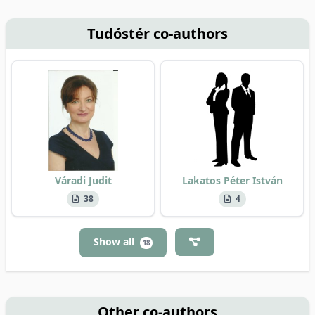
Tudóstér co-authors
Váradi Judit
Lakatos Péter István
38
4
Show all
18
Other co-authors