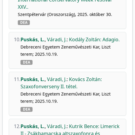
XXV..
Szentpétervár (Oroszország), 2025. október 30.
DEA
10.
Puskás, L.
,
Váradi, J.
:
Kodály Zoltán: Adagio.
Debreceni Egyetem Zeneművészeti Kar, Liszt
terem; 2025.10.19.
DEA
11.
Puskás, L.
,
Váradi, J.
:
Kovács Zoltán:
Szaxofonverseny II. tétel.
Debreceni Egyetem Zeneművészeti Kar, Liszt
terem; 2025.10.19.
DEA
12.
Puskás, L.
,
Váradi, J.
:
Kutrik Bence: Limerick
II - Zsákbamacska altszaxofonra és