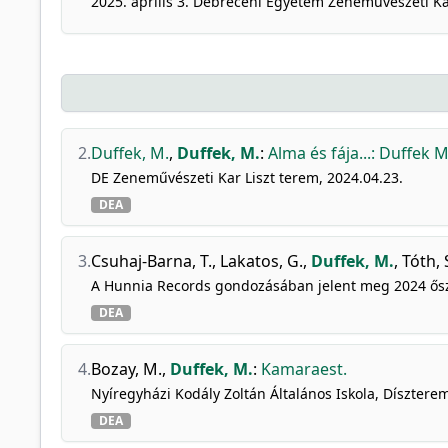
2025. április 3. Debreceni Egyetem Zeneművészeti Kar
2.
Duffek, M.
,
Duffek, M.
:
Alma és fája...: Duffek 
DE Zeneművészeti Kar Liszt terem, 2024.04.23.
DEA
3.
Csuhaj-Barna, T.
,
Lakatos, G.
,
Duffek, M.
,
Tóth, 
A Hunnia Records gondozásában jelent meg 2024 ős
DEA
4.
Bozay, M.
,
Duffek, M.
:
Kamaraest.
Nyíregyházi Kodály Zoltán Általános Iskola, Díszterem
DEA