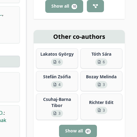
Show all
10
.
,
Other co-authors
Lakatos György
Tóth Sára
6
6
Stefán Zsófia
Bozay Melinda
4
3
Csuhaj-Barna
Richter Edit
Tibor
3
O.
:
3
nak
Show all
61