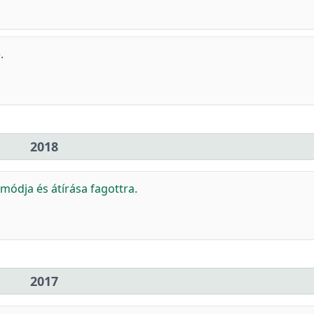
.
2018
smódja és átírása fagottra.
2017