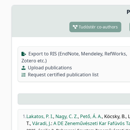
P
Tudóstér co-authors
Export to RIS (EndNote, Mendeley, RefWorks,
Zotero etc.)
Upload publications
Request certified publication list
1.
Lakatos, P. I.
,
Nagy, C. Z.
,
Pető, Á. A.
,
Köcsky, B.
,
L
T.
,
Váradi, J.
:
A DE Zeneművészeti Kar Fafúvós T