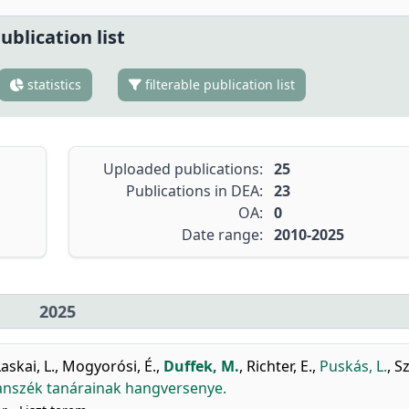
ublication list
statistics
filterable publication list
Uploaded publications:
25
Publications in DEA:
23
OA:
0
Date range:
2010-2025
2025
askai, L.
,
Mogyorósi, É.
,
Duffek, M.
,
Richter, E.
,
Puskás, L.
,
Sz
anszék tanárainak hangversenye.