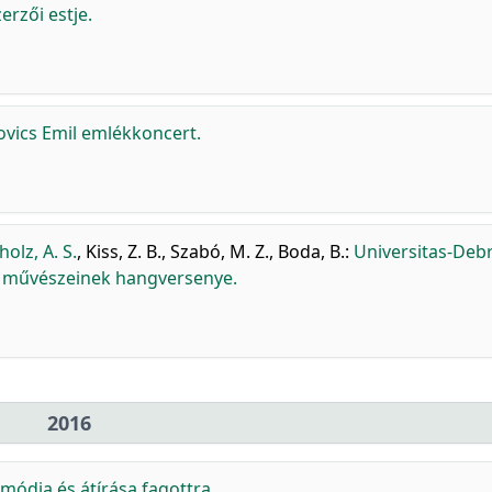
erzői estje.
trovics Emil emlékkoncert.
holz, A. S.
,
Kiss, Z. B.
,
Szabó, M. Z.
,
Boda, B.
:
Universitas-Deb
r művészeinek hangversenye.
2016
smódja és átírása fagottra.