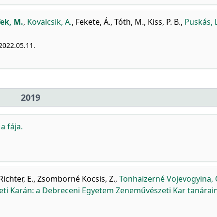
ek, M.
,
Kovalcsik, A.
,
Fekete, Á.
,
Tóth, M.
,
Kiss, P. B.
,
Puskás, L
2022.05.11.
2019
a fája.
Richter, E.
,
Zsomborné Kocsis, Z.
,
Tonhaizerné Vojevogyina, 
i Karán: a Debreceni Egyetem Zeneművészeti Kar tanárai