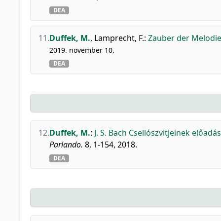
DEA
11.
Duffek, M.
,
Lamprecht, F.
:
Zauber der Melodie
2019. november 10.
DEA
12.
Duffek, M.
:
J. S. Bach Csellószvitjeinek előadá
Parlando.
8, 1-154, 2018.
DEA