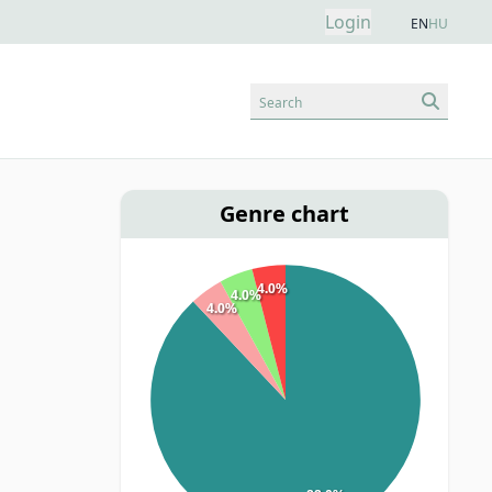
Login
EN
HU
Search
Genre chart
4.0%
4.0%
4.0%