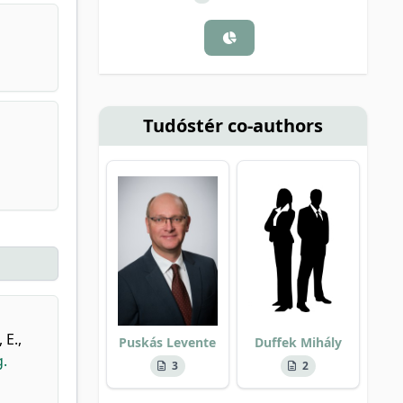
Tudóstér co-authors
 E.
,
Puskás Levente
Duffek Mihály
g.
3
2