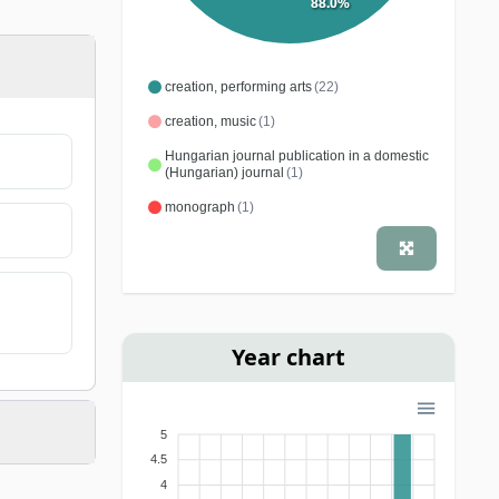
88.0%
creation, performing arts
(22)
creation, music
(1)
Hungarian journal publication in a domestic
(Hungarian) journal
(1)
monograph
(1)
Year chart
5
4.5
4