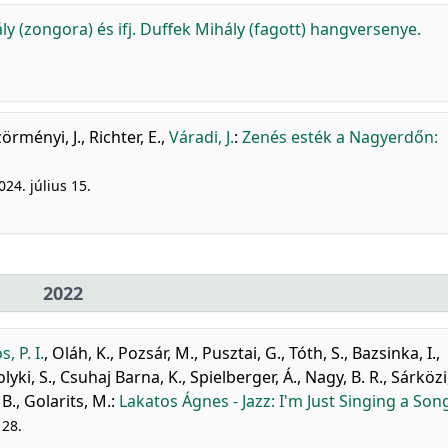
y (zongora) és ifj. Duffek Mihály (fagott) hangversenye.
örményi, J.
,
Richter, E.
,
Váradi, J.
:
Zenés esték a Nagyerdőn:
24. július 15.
2022
, P. I.
,
Oláh, K.
,
Pozsár, M.
,
Pusztai, G.
,
Tóth, S.
,
Bazsinka, I.
,
lyki, S.
,
Csuhaj Barna, K.
,
Spielberger, Á.
,
Nagy, B. R.
,
Sárközi,
 B.
,
Golarits, M.
:
Lakatos Ágnes - Jazz: I'm Just Singing a Son
 28.