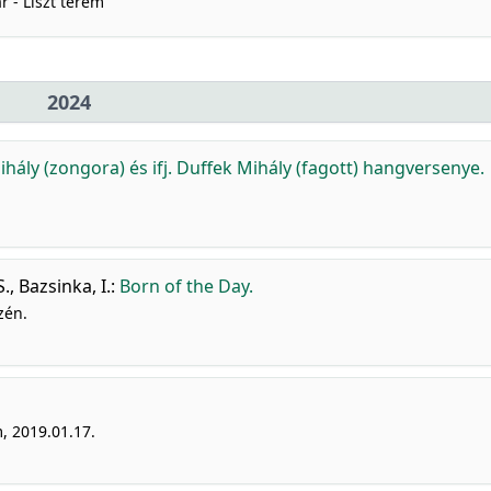
 - Liszt terem
2024
Mihály (zongora) és ifj. Duffek Mihály (fagott) hangversenye.
S.
,
Bazsinka, I.
:
Born of the Day.
zén.
, 2019.01.17.