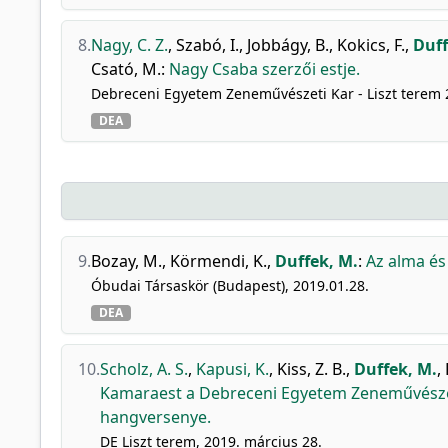
8.
Nagy, C. Z.
,
Szabó, I.
,
Jobbágy, B.
,
Kokics, F.
,
Duff
Csató, M.
:
Nagy Csaba szerzői estje.
Debreceni Egyetem Zeneművészeti Kar - Liszt terem 
DEA
9.
Bozay, M.
,
Körmendi, K.
,
Duffek, M.
:
Az alma és 
Óbudai Társaskör (Budapest), 2019.01.28.
DEA
10.
Scholz, A. S.
,
Kapusi, K.
,
Kiss, Z. B.
,
Duffek, M.
,
Kamaraest a Debreceni Egyetem Zeneművészet
hangversenye.
DE Liszt terem, 2019. március 28.