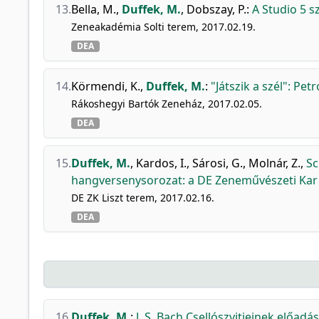
13.
Bella, M.
,
Duffek, M.
,
Dobszay, P.
:
A Studio 5 sz
Zeneakadémia Solti terem, 2017.02.19.
DEA
14.
Körmendi, K.
,
Duffek, M.
:
"Játszik a szél": Pe
Rákoshegyi Bartók Zeneház, 2017.02.05.
DEA
15.
Duffek, M.
,
Kardos, I.
,
Sárosi, G.
,
Molnár, Z.
,
Sc
hangversenysorozat: a DE Zeneművészeti Ka
DE ZK Liszt terem, 2017.02.16.
DEA
16.
Duffek, M.
:
J. S. Bach Csellószvitjeinek előadá