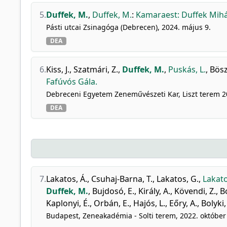
5.
Duffek, M.
,
Duffek, M.
:
Kamaraest: Duffek Mihál
Pásti utcai Zsinagóga (Debrecen), 2024. május 9.
DEA
6.
Kiss, J.
,
Szatmári, Z.
,
Duffek, M.
,
Puskás, L.
,
Bösz
Fafúvós Gála.
Debreceni Egyetem Zeneművészeti Kar, Liszt terem 20
DEA
7.
Lakatos, Á.
,
Csuhaj-Barna, T.
,
Lakatos, G.
,
Lakatos
Duffek, M.
,
Bujdosó, E.
,
Király, A.
,
Kövendi, Z.
,
Bo
Kaplonyi, É.
,
Orbán, E.
,
Hajós, L.
,
Eőry, A.
,
Bolyki,
Budapest, Zeneakadémia - Solti terem, 2022. október