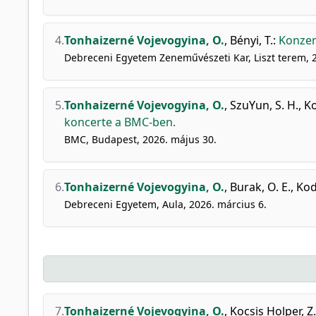
4.
Tonhaizerné Vojevogyina, O.
,
Bényi, T.
:
Konzerv
Debreceni Egyetem Zeneművészeti Kar, Liszt terem, 2
5.
Tonhaizerné Vojevogyina, O.
,
SzuYun, S. H.
,
Ko
koncerte a BMC-ben.
BMC, Budapest, 2026. május 30.
6.
Tonhaizerné Vojevogyina, O.
,
Burak, O. E.
,
Kod
Debreceni Egyetem, Aula, 2026. március 6.
7.
Tonhaizerné Vojevogyina, O.
,
Kocsis Holper, Z.