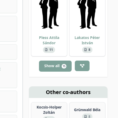
Pless Attila
Lakatos Péter
Sándor
István
11
8
Show all
15
:
Other co-authors
Kocsis-Holper
Grünwald Béla
Zoltán
8