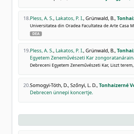
18.
Pless, A. S.
,
Lakatos, P. I.
,
Grünwald, B.
,
Tonhai
Universitatea din Oradea Facultatea de Arte Casa Mi
DEA
19.
Pless, A. S.
,
Lakatos, P. I.
,
Grünwald, B.
,
Tonhai
Egyetem Zeneművészeti Kar zongoratanáraina
Debreceni Egyetem Zeneművészeti Kar, Liszt terem,
20.
Somogyi-Tóth, D.
,
Szőnyi, L. D.
,
Tonhaizerné V
Debrecen ünnepi koncertje.