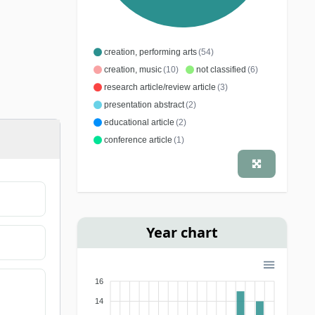
creation, performing arts
(54)
creation, music
(10)
not classified
(6)
research article/review article
(3)
presentation abstract
(2)
educational article
(2)
conference article
(1)
Year chart
16
14