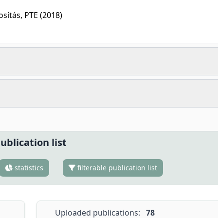
osítás, PTE (2018)
ublication list
statistics
filterable publication list
Uploaded publications:
78