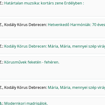
Z.
:
Határtalan muzsika: kortárs zene Erdélyben :
Z.
,
Kodály Kórus Debrecen
:
Hetvenkedő Harmóniák: 70 éves
Z.
:
Kodály Kórus Debrecen: Mária, Mária, mennyei szép virá
Z.
:
Kórusművek feketén - fehéren.
Z.
,
Kodály Kórus Debrecen
:
Mária, Mária, mennyei szép virá
O.
:
Modernkori madrigálok.