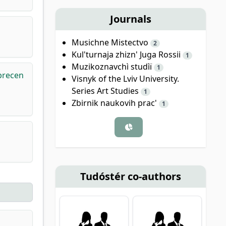
Journals
Musichne Mistectvo
2
Kul'turnaja zhizn' Juga Rossii
1
Muzikoznavchì studìï
1
ebrecen
Visnyk of the Lviv University.
Series Art Studies
1
Zbirnik naukovih prac'
1
Tudóstér co-authors