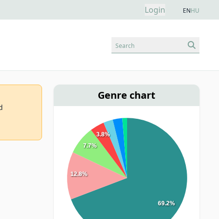
Login
EN
HU
Search
Genre chart
d
3.8%
7.7%
12.8%
69.2%