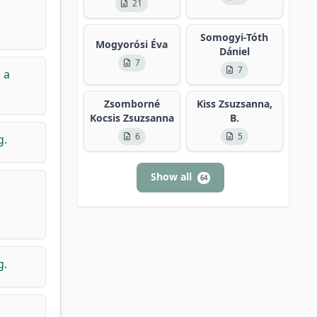
21
Somogyi-Tóth
Mogyorósi Éva
Dániel
7
7
 a
Zsomborné
Kiss Zsuzsanna,
Kocsis Zsuzsanna
B.
6
5
g.
Show all
64
g.