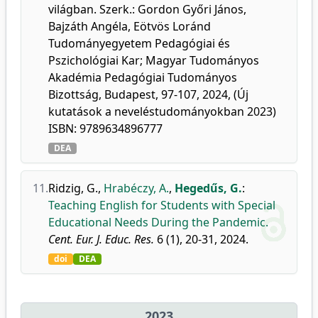
világban. Szerk.: Gordon Győri János,
Bajzáth Angéla, Eötvös Loránd
Tudományegyetem Pedagógiai és
Pszichológiai Kar; Magyar Tudományos
Akadémia Pedagógiai Tudományos
Bizottság, Budapest, 97-107, 2024, (Új
kutatások a neveléstudományokban 2023)
ISBN: 9789634896777
DEA
11.
Ridzig, G.
,
Hrabéczy, A.
,
Hegedűs, G.
:
Teaching English for Students with Special
Educational Needs During the Pandemic.
Cent. Eur. J. Educ. Res.
6 (1), 20-31, 2024.
doi
DEA
2023