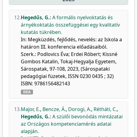
12.
Hegedűs, G.
:
A formális nyelvoktatás és
árnyékoktatás összefüggései egy kvalitatív
kutatás tükrében.
In: Megküzdés, fejlődés, nevelés: az Iskola a
határon III. konferencia előadásaiból.
Szerk.: Podlovics Éva; Erdei Róbert; Kissné
Gombos Katalin, Tokaj-Hegyalja Egyetem,
Sárospatak, 97-108, 2023, (Sárospataki
pedagógiai füzetek, ISSN 0230 0435 ; 32)
ISBN: 9786156482143
DEA
13.
Major, E.
,
Bencze, Á.
,
Dorogi, A.
,
Rétháti, C.
,
Hegedűs, G.
:
A szülői bevonódás mintázatai
az Országos kompetenciamérés adatai
alapján.