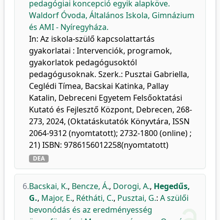
pedagógiai koncepció egyik alapköve.
Waldorf Óvoda, Általános Iskola, Gimnázium
és AMI - Nyíregyháza.
In: Az iskola-szülő kapcsolattartás
gyakorlatai : Intervenciók, programok,
gyakorlatok pedagógusoktól
pedagógusoknak. Szerk.: Pusztai Gabriella,
Ceglédi Tímea, Bacskai Katinka, Pallay
Katalin, Debreceni Egyetem Felsőoktatási
Kutató és Fejlesztő Központ, Debrecen, 268-
273, 2024, (Oktatáskutatók Könyvtára, ISSN
2064-9312 (nyomtatott); 2732-1800 (online) ;
21) ISBN: 9786156012258(nyomtatott)
DEA
6.
Bacskai, K.
,
Bencze, Á.
,
Dorogi, A.
,
Hegedűs,
G.
,
Major, E.
,
Rétháti, C.
,
Pusztai, G.
:
A szülői
bevonódás és az eredményesség