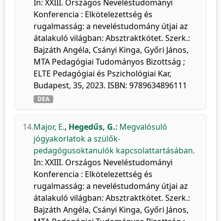
In: XXIII. Országos Neveléstudományi
Konferencia : Elkötelezettség és
rugalmasság: a neveléstudomány útjai az
átalakuló világban: Absztraktkötet. Szerk.:
Bajzáth Angéla, Csányi Kinga, Győri János,
MTA Pedagógiai Tudományos Bizottság ;
ELTE Pedagógiai és Pszichológiai Kar,
Budapest, 35, 2023. ISBN: 9789634896111
DEA
14.
Major, E.
,
Hegedűs, G.
:
Megvalósuló
jógyakorlatok a szülők-
pedagógusoktanulók kapcsolattartásában.
In: XXIII. Országos Neveléstudományi
Konferencia : Elkötelezettség és
rugalmasság: a neveléstudomány útjai az
átalakuló világban: Absztraktkötet. Szerk.:
Bajzáth Angéla, Csányi Kinga, Győri János,