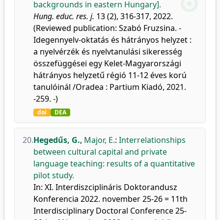
backgrounds in eastern Hungary].
Hung. educ. res. j.
13 (2), 316-317, 2022.
(Reviewed publication: Szabó Fruzsina. -
Idegennyelv-oktatás és hátrányos helyzet :
a nyelvérzék és nyelvtanulási sikeresség
összefüggései egy Kelet-Magyarországi
hátrányos helyzetű régió 11-12 éves korú
tanulóinál /Oradea : Partium Kiadó, 2021.
-259. -)
doi
DEA
20.
Hegedűs, G.
,
Major, E.
:
Interrelationships
between cultural capital and private
language teaching: results of a quantitative
pilot study.
In: XI. Interdiszciplináris Doktorandusz
Konferencia 2022. november 25-26 = 11th
Interdisciplinary Doctoral Conference 25-