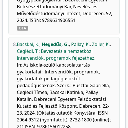
Bölcsészettudományi Kar, Nevelés- és
Művelődéstudományi Intézet, Debrecen, 92,
2024. ISBN: 9789634906551
DEA
8.
Bacskai, K.
,
Hegedűs, G.
,
Pallay, K.
,
Zoller, K.
,
Ceglédi, T.
:
Bevezetés a nemzetközi
intervenciók, programok fejezethez.
In: Az iskola-szülő kapcsolattartás
gyakorlatai : Intervenciók, programok,
gyakorlatok pedagógusoktól
pedagógusoknak. Szerk.: Pusztai Gabriella,
Ceglédi Tímea, Bacskai Katinka, Pallay
Katalin, Debreceni Egyetem Felsőoktatási
Kutató és Fejlesztő Központ, Debrecen, 22-
23, 2024, (Oktatáskutatók Könyvtára, ISSN
2064-9312 (nyomtatott); 2732-1800 (online) ;
21) ISBN: 9786156012258