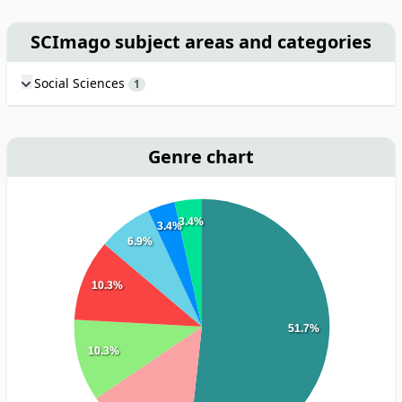
SCImago subject areas and categories
Social Sciences
1
Genre chart
3.4%
3.4%
6.9%
10.3%
51.7%
10.3%