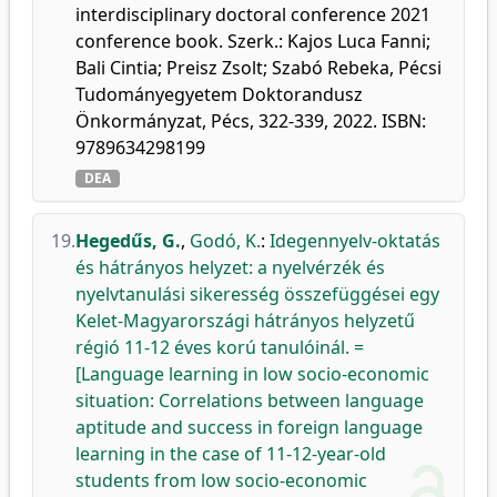
interdisciplinary doctoral conference 2021
conference book. Szerk.: Kajos Luca Fanni;
Bali Cintia; Preisz Zsolt; Szabó Rebeka, Pécsi
Tudományegyetem Doktorandusz
Önkormányzat, Pécs, 322-339, 2022. ISBN:
9789634298199
DEA
19.
Hegedűs, G.
,
Godó, K.
:
Idegennyelv-oktatás
és hátrányos helyzet: a nyelvérzék és
nyelvtanulási sikeresség összefüggései egy
Kelet-Magyarországi hátrányos helyzetű
régió 11-12 éves korú tanulóinál. =
[Language learning in low socio-economic
situation: Correlations between language
aptitude and success in foreign language
learning in the case of 11-12-year-old
students from low socio-economic