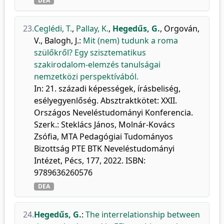
DEA
23.
Ceglédi, T.
,
Pallay, K.
,
Hegedűs, G.
,
Orgován,
V.
,
Balogh, J.
:
Mit (nem) tudunk a roma
szülőkről? Egy szisztematikus
szakirodalom-elemzés tanulságai
nemzetközi perspektívából.
In: 21. századi képességek, írásbeliség,
esélyegyenlőség. Absztraktkötet: XXII.
Országos Neveléstudományi Konferencia.
Szerk.: Steklács János, Molnár-Kovács
Zsófia, MTA Pedagógiai Tudományos
Bizottság PTE BTK Neveléstudományi
Intézet, Pécs, 177, 2022. ISBN:
9789636260576
DEA
24.
Hegedűs, G.
:
The interrelationship between