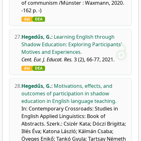
of communism /Münster : Waxmann, 2020.
-162 p. -)
doi
DEA
27.
Hegedűs, G.
:
Learning English through
Shadow Education: Exploring Participants'
Motives and Experiences.
Cent. Eur. J. Educat. Res.
3 (2), 66-77, 2021.
doi
DEA
28.
Hegedűs, G.
:
Motivations, effects, and
outcomes of participation in shadow
education in English language teaching.
In: Contemporary Crossroads: Studies in
English Applied Linguistics: Book of
Abstracts. Szerk.: Csizér Kata; Dóczi Brigitta;
Illés Éva; Katona László; Kálmán Csaba;
Öveges Enikő; Tankó Gyula; Tartsay Németh