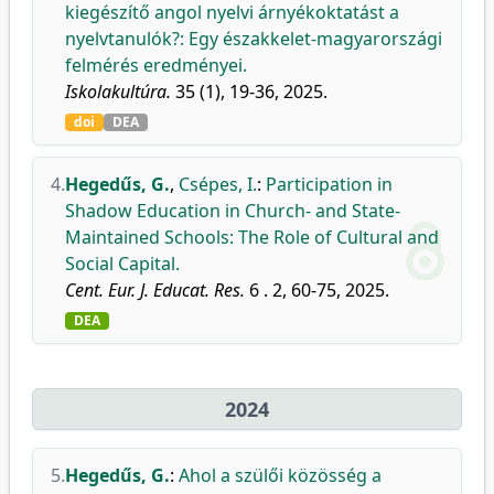
kiegészítő angol nyelvi árnyékoktatást a
nyelvtanulók?: Egy északkelet-magyarországi
felmérés eredményei.
Iskolakultúra.
35 (1), 19-36, 2025.
doi
DEA
4.
Hegedűs, G.
,
Csépes, I.
:
Participation in
Shadow Education in Church- and State-
Maintained Schools: The Role of Cultural and
Social Capital.
Cent. Eur. J. Educat. Res.
6 . 2, 60-75, 2025.
DEA
2024
5.
Hegedűs, G.
:
Ahol a szülői közösség a