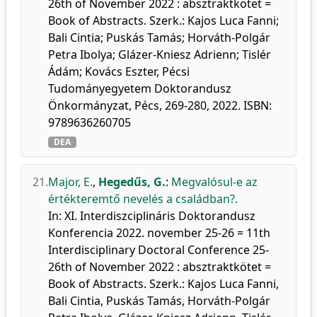
26th of November 2022 : absztraktkötet =
Book of Abstracts. Szerk.: Kajos Luca Fanni;
Bali Cintia; Puskás Tamás; Horváth-Polgár
Petra Ibolya; Glázer-Kniesz Adrienn; Tislér
Ádám; Kovács Eszter, Pécsi
Tudományegyetem Doktorandusz
Önkormányzat, Pécs, 269-280, 2022. ISBN:
9789636260705
DEA
21.
Major, E.
,
Hegedűs, G.
:
Megvalósul-e az
értékteremtő nevelés a családban?.
In: XI. Interdiszciplináris Doktorandusz
Konferencia 2022. november 25-26 = 11th
Interdisciplinary Doctoral Conference 25-
26th of November 2022 : absztraktkötet =
Book of Abstracts. Szerk.: Kajos Luca Fanni,
Bali Cintia, Puskás Tamás, Horváth-Polgár