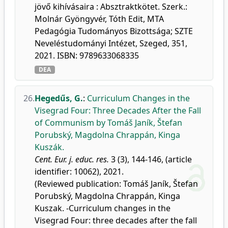
jövő kihívásaira : Absztraktkötet. Szerk.:
Molnár Gyöngyvér, Tóth Edit, MTA
Pedagógia Tudományos Bizottsága; SZTE
Neveléstudományi Intézet, Szeged, 351,
2021. ISBN: 9789633068335
DEA
26.
Hegedűs, G.
:
Curriculum Changes in the
Visegrad Four: Three Decades After the Fall
of Communism by Tomáš Janík, Štefan
Porubský, Magdolna Chrappán, Kinga
Kuszák.
Cent. Eur. j. educ. res.
3 (3), 144-146, (article
identifier: 10062), 2021.
(Reviewed publication: Tomáš Janík, Štefan
Porubský, Magdolna Chrappán, Kinga
Kuszak. -Curriculum changes in the
Visegrad Four: three decades after the fall