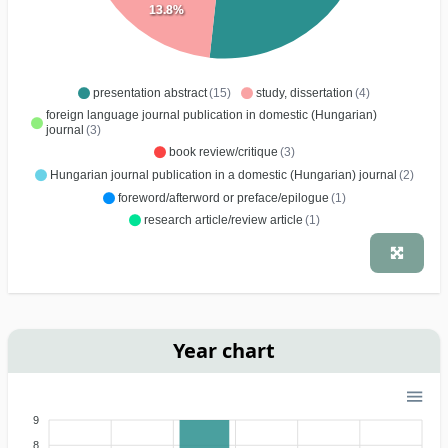
13.8%
presentation abstract
(15)
study, dissertation
(4)
foreign language journal publication in domestic (Hungarian)
journal
(3)
book review/critique
(3)
Hungarian journal publication in a domestic (Hungarian) journal
(2)
foreword/afterword or preface/epilogue
(1)
research article/review article
(1)
Year chart
9
8