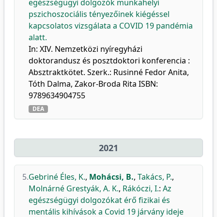
egészségügyi dolgozók munkahelyi
pszichoszociális tényezőinek kiégéssel
kapcsolatos vizsgálata a COVID 19 pandémia
alatt.
In: XIV. Nemzetközi nyíregyházi
doktorandusz és posztdoktori konferencia :
Absztraktkötet. Szerk.: Rusinné Fedor Anita,
Tóth Dalma, Zakor-Broda Rita ISBN:
9789634904755
DEA
2021
5.
Gebriné Éles, K.
,
Mohácsi, B.
,
Takács, P.
,
Molnárné Grestyák, A. K.
,
Rákóczi, I.
:
Az
egészségügyi dolgozókat érő fizikai és
mentális kihívások a Covid 19 járvány ideje