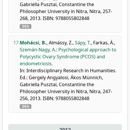
Gabriella Pusztai, Constantine the
Philosopher University in Nitra, Nitra, 257-
268, 2013. ISBN: 9788055802848
DEA
17.
Mohácsi, B.
,
Almássy, Z.
,
Sápy, T.
,
Farkas, Á.
,
Szemán-Nagy, A.
:
Psychological approach to
Polycystic Ovary Syndrome (PCOS) and
endometriosis.
In: Interdisciplinary Research in Humanities.
Ed.: Gergely Angyalosi, Ákos Münnich,
Gabriella Pusztai, Constantine the
Philosopher University in Nitra, Nitra, 247-
256, 2013. ISBN: 9788055802848
DEA
2012