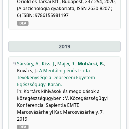
Oriold és Társai Kft., Budapest, 237-254, 2020,
(A pszichológia gyakorlata, ISSN 2630-8207 ;
6) ISBN: 9786155981197
DEA
2019
9.
Sárváry, A.
,
Kiss, J.
,
Majer, R.
,
Mohácsi, B.
,
Kovács, J.
:
A Mentálhigiénés Iroda
Tevékenysége a Debreceni Egyetem
Egészségügyi Karán.
In: Kortárs kihívások és megoldások a
közegészségügyben : V. Közegészségügyi
Konferencia, Sapientia EMTE
Marosvásárhelyi Kar, Marosvásárhely, 7,
2019.
DEA