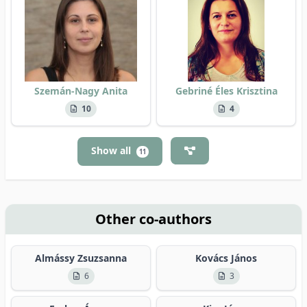
Szemán-Nagy Anita
Gebriné Éles Krisztina
10
4
Show all
11
Other co-authors
Almássy Zsuzsanna
Kovács János
6
3