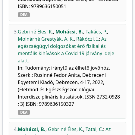
ISBN: 9789636150051
DEA
3.
Gebriné Éles, K.
,
Mohácsi, B.
,
Takács, P.
,
Molnárné Grestyák, A. K.
,
Rákóczi, I.
:
Az
egészségügyi dolgozókat érő fizikai és
mentális kihívások a Covid 19 járvány ideje
alatt.
In: Tudomány: iránytű az élhető jövőhöz.
Szerk.: Rusinné Fedor Anita, Debreceni
Egyetemi Kiadó, Debrecen, 4-17, 2022,
(Életmód és Egészségszociológiai
Interdiszciplináris kutatások, ISSN 2732-0928
; 3) ISBN: 9789636150327
DEA
4.
Mohácsi, B.
,
Gebriné Éles, K.
,
Tatai, C.
:
Az