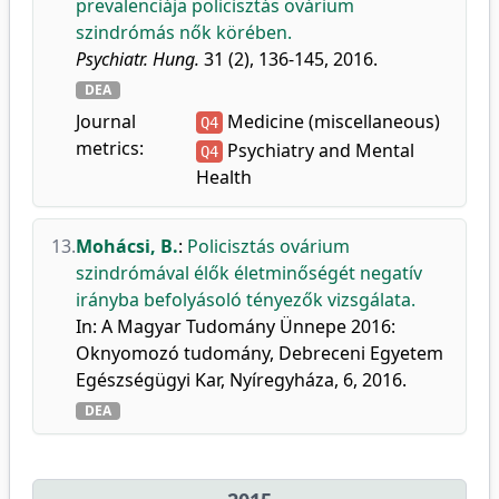
prevalenciája policisztás ovárium
szindrómás nők körében.
Psychiatr. Hung.
31 (2), 136-145, 2016.
DEA
Journal
Medicine (miscellaneous)
Q4
metrics:
Psychiatry and Mental
Q4
Health
13.
Mohácsi, B.
:
Policisztás ovárium
szindrómával élők életminőségét negatív
irányba befolyásoló tényezők vizsgálata.
In: A Magyar Tudomány Ünnepe 2016:
Oknyomozó tudomány, Debreceni Egyetem
Egészségügyi Kar, Nyíregyháza, 6, 2016.
DEA