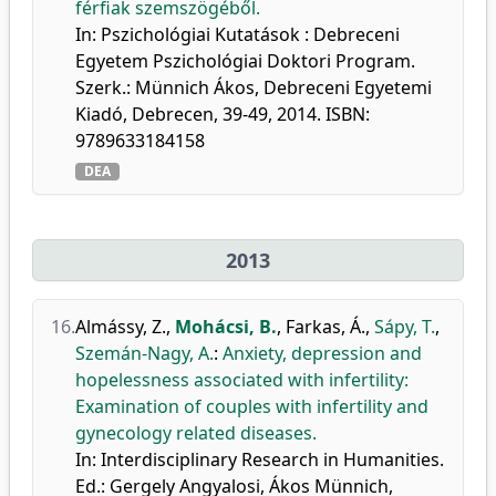
férfiak szemszögéből.
In: Pszichológiai Kutatások : Debreceni
Egyetem Pszichológiai Doktori Program.
Szerk.: Münnich Ákos, Debreceni Egyetemi
Kiadó, Debrecen, 39-49, 2014. ISBN:
9789633184158
DEA
2013
16.
Almássy, Z.
,
Mohácsi, B.
,
Farkas, Á.
,
Sápy, T.
,
Szemán-Nagy, A.
:
Anxiety, depression and
hopelessness associated with infertility:
Examination of couples with infertility and
gynecology related diseases.
In: Interdisciplinary Research in Humanities.
Ed.: Gergely Angyalosi, Ákos Münnich,