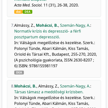
Acta Med. Sociol.
11 (31), 26-38, 2020.
doi
DEA
7.
Almássy, Z.
,
Mohácsi, B.
,
Szemán-Nagy, A.
:
Normatív krízis és depresszió- a férfi
posztpartum depresszió.
In: Válságok megelőzése és kezelése. Szerk.:
Polonyi Tünde, Abari Kálmán, Kiss Tamás,
Oriold és Társai Kft., Budapest, 255-270, 2020,
(A pszichológia gyakorlata, ISSN 2630-8207 ;
6) ISBN: 9786155981197
DEA
8.
Mohácsi, B.
,
Almássy, Z.
,
Szemán-Nagy, A.
:
Társas támasz a meddőségi krízisben.
In: Válságok megelőzése és kezelése. Szerk.:
Polonyi Tünde, Abari Kálmán, Kiss Tamás,