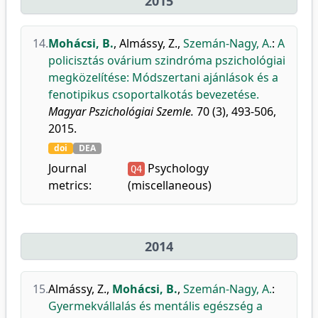
2015
14.
Mohácsi, B.
,
Almássy, Z.
,
Szemán-Nagy, A.
:
A
policisztás ovárium szindróma pszichológiai
megközelítése: Módszertani ajánlások és a
fenotipikus csoportalkotás bevezetése.
Magyar Pszichológiai Szemle.
70 (3), 493-506,
2015.
doi
DEA
Journal
Psychology
Q4
metrics:
(miscellaneous)
2014
15.
Almássy, Z.
,
Mohácsi, B.
,
Szemán-Nagy, A.
:
Gyermekvállalás és mentális egészség a