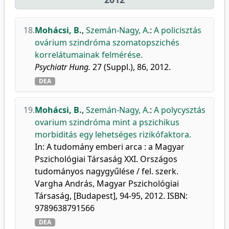
18.
Mohácsi, B.
,
Szemán-Nagy, A.
:
A policisztás
ovárium szindróma szomatopszichés
korrelátumainak felmérése.
Psychiatr Hung.
27 (Suppl.), 86, 2012.
DEA
19.
Mohácsi, B.
,
Szemán-Nagy, A.
:
A polycysztás
ovarium szindróma mint a pszichikus
morbiditás egy lehetséges rizikófaktora.
In: A tudomány emberi arca : a Magyar
Pszichológiai Társaság XXI. Országos
tudományos nagygyűlése / fel. szerk.
Vargha András, Magyar Pszichológiai
Társaság, [Budapest], 94-95, 2012. ISBN:
9789638791566
DEA