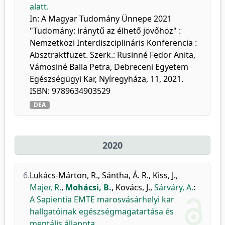
alatt.
In: A Magyar Tudomány Ünnepe 2021
"Tudomány: iránytű az élhető jövőhöz" :
Nemzetközi Interdiszciplináris Konferencia :
Absztraktfüzet. Szerk.: Rusinné Fedor Anita,
Vámosiné Balla Petra, Debreceni Egyetem
Egészségügyi Kar, Nyíregyháza, 11, 2021.
ISBN: 9789634903529
DEA
2020
6.
Lukács-Márton, R.
,
Sántha, Á. R.
,
Kiss, J.
,
Majer, R.
,
Mohácsi, B.
,
Kovács, J.
,
Sárváry, A.
:
A Sapientia EMTE marosvásárhelyi kar
hallgatóinak egészségmagatartása és
mentális állapota.