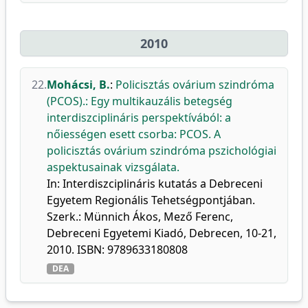
2010
22.
Mohácsi, B.
:
Policisztás ovárium szindróma
(PCOS).: Egy multikauzális betegség
interdiszciplináris perspektívából: a
nőiességen esett csorba: PCOS. A
policisztás ovárium szindróma pszichológiai
aspektusainak vizsgálata.
In: Interdiszciplináris kutatás a Debreceni
Egyetem Regionális Tehetségpontjában.
Szerk.: Münnich Ákos, Mező Ferenc,
Debreceni Egyetemi Kiadó, Debrecen, 10-21,
2010. ISBN: 9789633180808
DEA