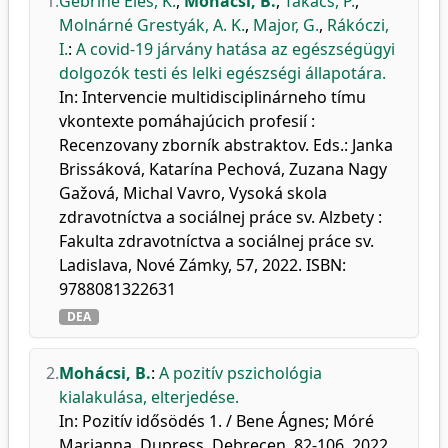
1.
Gebriné Éles, K.
,
Mohácsi, B.
,
Takács, P.
,
Molnárné Grestyák, A. K.
,
Major, G.
,
Rákóczi,
I.
:
A covid-19 járvány hatása az egészségügyi
dolgozók testi és lelki egészségi állapotára.
In: Intervencie multidisciplinárneho tímu
vkontexte pomáhajúcich profesií :
Recenzovany zborník abstraktov. Eds.: Janka
Brissáková, Katarína Pechová, Zuzana Nagy
Gažová, Michal Vavro, Vysoká skola
zdravotníctva a sociálnej práce sv. Alzbety :
Fakulta zdravotníctva a sociálnej práce sv.
Ladislava, Nové Zámky, 57, 2022. ISBN:
9788081322631
DEA
2.
Mohácsi, B.
:
A pozitív pszichológia
kialakulása, elterjedése.
In: Pozitív idősödés 1. / Bene Ágnes; Móré
Marianna, Dupress, Debrecen, 82-106, 2022.