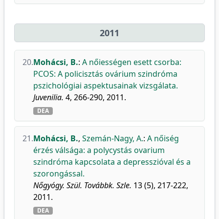
2011
20.
Mohácsi, B.
:
A nőiességen esett csorba:
PCOS: A policisztás ovárium szindróma
pszichológiai aspektusainak vizsgálata.
Juvenilia.
4, 266-290, 2011.
DEA
21.
Mohácsi, B.
,
Szemán-Nagy, A.
:
A nőiség
érzés válsága: a polycystás ovarium
szindróma kapcsolata a depresszióval és a
szorongással.
Nőgyógy. Szül. Továbbk. Szle.
13 (5), 217-222,
2011.
DEA