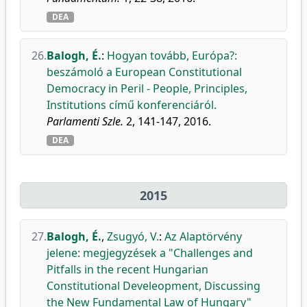
DEA
26.
Balogh, É.
:
Hogyan tovább, Európa?:
beszámoló a European Constitutional
Democracy in Peril - People, Principles,
Institutions című konferenciáról.
Parlamenti Szle.
2, 141-147, 2016.
DEA
2015
27.
Balogh, É.
,
Zsugyó, V.
:
Az Alaptörvény
jelene: megjegyzések a "Challenges and
Pitfalls in the recent Hungarian
Constitutional Develeopment, Discussing
the New Fundamental Law of Hungary"