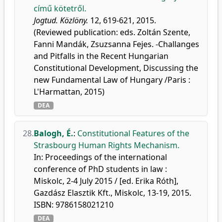
című kötetről.
Jogtud. Közlöny.
12, 619-621, 2015.
(Reviewed publication: eds. Zoltán Szente,
Fanni Mandák, Zsuzsanna Fejes. -Challanges
and Pitfalls in the Recent Hungarian
Constitutional Development, Discussing the
new Fundamental Law of Hungary /Paris :
L'Harmattan, 2015)
DEA
28.
Balogh, É.
:
Constitutional Features of the
Strasbourg Human Rights Mechanism.
In: Proceedings of the international
conference of PhD students in law :
Miskolc, 2-4 July 2015 / [ed. Erika Róth],
Gazdász Elasztik Kft., Miskolc, 13-19, 2015.
ISBN: 9786158021210
DEA