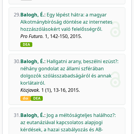
29.
Balogh, É.
:
Egy lépést hátra: a magyar
Alkotmánybíróság döntése az internetes
hozzászólásokért való felelősségről.
Pro Futuro.
1, 142-150, 2015.
DEA
30.
Balogh, É.
:
Hallgatni arany, beszélni ezüst?:
néhány gondolat az állami szférában
dolgozók szólásszabadságáról és annak
korlátairól.
Közjavak.
1 (1), 13-16, 2015.
doi
DEA
31.
Balogh, É.
:
Jog a méltóságteljes halálhoz?:
az eutanáziával kapcsolatos alapjogi
kérdések, a hazai szabályozás és AB-