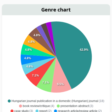
Genre chart
4.8%
4.8%
4.8%
42.9%
4.8%
4.8%
7.1%
7.1%
9.5%
Hungarian journal publication in a domestic (Hungarian) journal
(18)
book review/critique
(4)
presentation abstract
(3)
case study
(3)
report
(2)
research article/review article
(2)