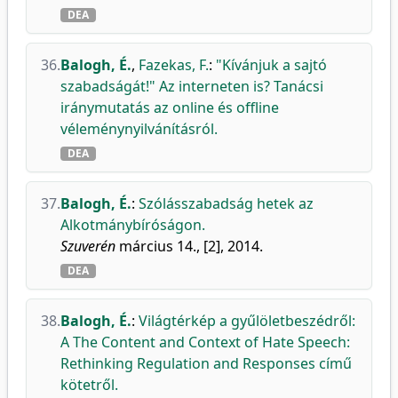
DEA
36.
Balogh, É.
,
Fazekas, F.
:
"Kívánjuk a sajtó
szabadságát!" Az interneten is? Tanácsi
iránymutatás az online és offline
véleménynyilvánításról.
DEA
37.
Balogh, É.
:
Szólásszabadság hetek az
Alkotmánybíróságon.
Szuverén
március 14., [2], 2014.
DEA
38.
Balogh, É.
:
Világtérkép a gyűlöletbeszédről:
A The Content and Context of Hate Speech:
Rethinking Regulation and Responses című
kötetről.