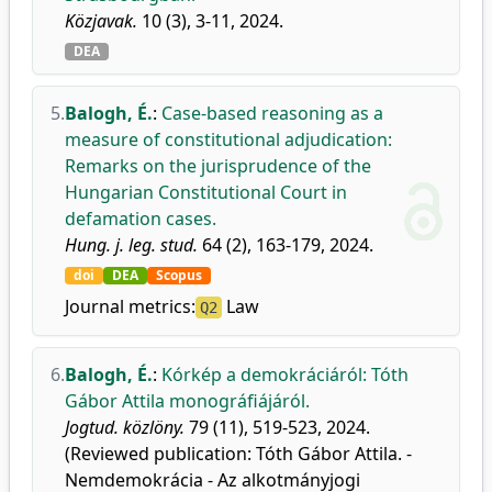
Közjavak.
10 (3), 3-11, 2024.
DEA
5.
Balogh, É.
:
Case-based reasoning as a
measure of constitutional adjudication:
Remarks on the jurisprudence of the
Hungarian Constitutional Court in
defamation cases.
Hung. j. leg. stud.
64 (2), 163-179, 2024.
doi
DEA
Scopus
Journal metrics:
Law
Q2
6.
Balogh, É.
:
Kórkép a demokráciáról: Tóth
Gábor Attila monográfiájáról.
Jogtud. közlöny.
79 (11), 519-523, 2024.
(Reviewed publication: Tóth Gábor Attila. -
Nemdemokrácia - Az alkotmányjogi