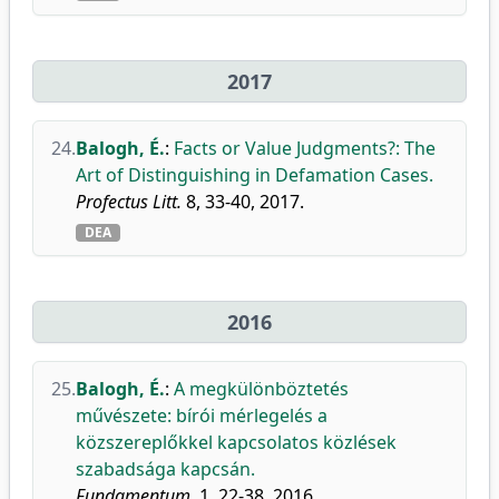
2017
24.
Balogh, É.
:
Facts or Value Judgments?: The
Art of Distinguishing in Defamation Cases.
Profectus Litt.
8, 33-40, 2017.
DEA
2016
25.
Balogh, É.
:
A megkülönböztetés
művészete: bírói mérlegelés a
közszereplőkkel kapcsolatos közlések
szabadsága kapcsán.
Fundamentum.
1, 22-38, 2016.