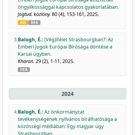
öngyilkossággal kapcsolatos gyakorlatában.
Jogtud. közlöny.
80 (4), 153-161, 2025.
doi
DEA
3.
Balogh, É.
:
(Vég)ítélet Strasbourgban?: Az
Emberi Jogok Európai Bírósága döntése a
Karsai ügyben.
Kharon.
29 (2), 1-11, 2025.
DEA
2024
4.
Balogh, É.
:
Az önkormányzat
tevékenységének nyilvános bírálhatósága a
közösségi médiában: Egy magyar ügy
Strasbourgban.