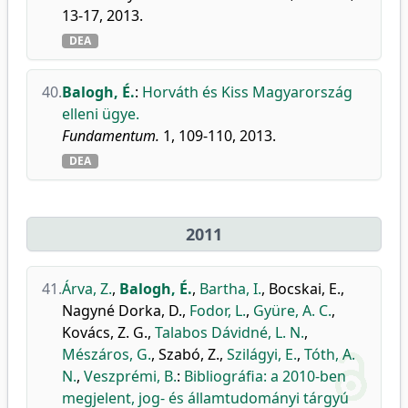
13-17, 2013.
DEA
40.
Balogh, É.
:
Horváth és Kiss Magyarország
elleni ügye.
Fundamentum.
1, 109-110, 2013.
DEA
2011
41.
Árva, Z.
,
Balogh, É.
,
Bartha, I.
,
Bocskai, E.
,
Nagyné Dorka, D.
,
Fodor, L.
,
Gyüre, A. C.
,
Kovács, Z. G.
,
Talabos Dávidné, L. N.
,
Mészáros, G.
,
Szabó, Z.
,
Szilágyi, E.
,
Tóth, A.
N.
,
Veszprémi, B.
:
Bibliográfia: a 2010-ben
megjelent, jog- és államtudományi tárgyú