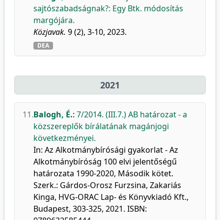
sajtószabadságnak?: Egy Btk. módosítás
margójára.
Közjavak.
9 (2), 3-10, 2023.
DEA
2021
11.
Balogh, É.
:
7/2014. (III.7.) AB határozat - a
közszereplők bírálatának magánjogi
következményei.
In: Az Alkotmánybírósági gyakorlat - Az
Alkotmánybíróság 100 elvi jelentőségű
határozata 1990-2020, Második kötet.
Szerk.: Gárdos-Orosz Furzsina, Zakariás
Kinga, HVG-ORAC Lap- és Könyvkiadó Kft.,
Budapest, 303-325, 2021. ISBN: