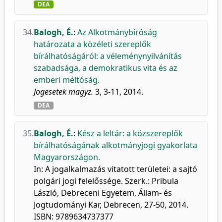
DEA
34.
Balogh, É.
:
Az Alkotmánybíróság
határozata a közéleti szereplők
bírálhatóságáról: a véleménynyilvánítás
szabadsága, a demokratikus vita és az
emberi méltóság.
Jogesetek magyz.
3, 3-11, 2014.
DEA
35.
Balogh, É.
:
Kész a leltár: a közszereplők
bírálhatóságának alkotmányjogi gyakorlata
Magyarországon.
In: A jogalkalmazás vitatott területei: a sajtó
polgári jogi felelőssége. Szerk.: Pribula
László, Debreceni Egyetem, Állam- és
Jogtudományi Kar, Debrecen, 27-50, 2014.
ISBN: 9789634737377