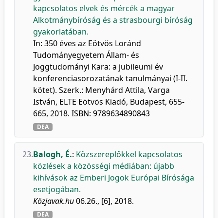
kapcsolatos elvek és mércék a magyar
Alkotmánybíróság és a strasbourgi bíróság
gyakorlatában.
In: 350 éves az Eötvös Loránd
Tudományegyetem Állam- és
Joggtudományi Kara: a jubileumi év
konferenciasorozatának tanulmányai (I-II.
kötet). Szerk.: Menyhárd Attila, Varga
István, ELTE Eötvös Kiadó, Budapest, 655-
665, 2018. ISBN: 9789634890843
DEA
23.
Balogh, É.
:
Közszereplőkkel kapcsolatos
közlések a közösségi médiában: újabb
kihívások az Emberi Jogok Európai Bírósága
esetjogában.
Közjavak.hu
06.26., [6], 2018.
DEA