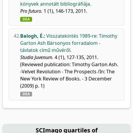
könyvek annotált bibliográfiája.
Pro futuro.
1 (1), 146-173, 2011.
DEA
42.
Balogh, É.
:
Visszatekintés 1989-re: Timothy
Garton Ash Bársonyos forradalom -
távlatok című művéről.
Studia Juvenum.
4 (1), 127-135, 2011.
(Reviewed publication: Timothy Garton Ash.
-Velvet Revolution - The Prospects /In: The
New York Review of Books. - 3 December
(2009) p. 1)
DEA
SCImago quartiles of