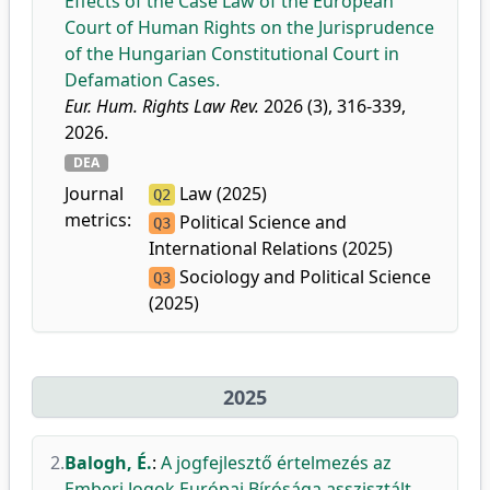
Effects of the Case Law of the European
Court of Human Rights on the Jurisprudence
of the Hungarian Constitutional Court in
Defamation Cases.
Eur. Hum. Rights Law Rev.
2026 (3), 316-339,
2026.
DEA
Journal
Law (2025)
Q2
metrics:
Political Science and
Q3
International Relations (2025)
Sociology and Political Science
Q3
(2025)
2025
2.
Balogh, É.
:
A jogfejlesztő értelmezés az
Emberi Jogok Európai Bírósága asszisztált