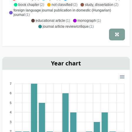
book chapter
(2)
not classified
(2)
study, dissertation
(2)
foreign language journal publication in domestic (Hungarian)
journal
(1)
educational article
(1)
monograph
(1)
journal article review/critique
(1)
Year chart
7
6
5
4
3
2