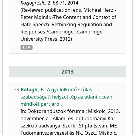
Közjogi Szle.
2, 68-71, 2014.
(Reviewed publication: eds. Michael Herz -
Peter Molnár. -The Content and Context of
Hate Speech. Rethinking Regulation and
Responses /Cambridge : Cambridge
University Press, 2012)
DEA
2013
39.
Balogh, É.
:
A gyűlölködő szólás
szabadsága?: helyzetkép az atlani-óceán
mindkét partjáról.
In: Doktoranduszok fóruma : Miskolc, 2013.
november 7. : Állam- és Jogtudományi Kar
szekciókiadványa. Szerk.: Stipta István, ME
Tudományszervezési és Nk. Oszt., Miskolc,