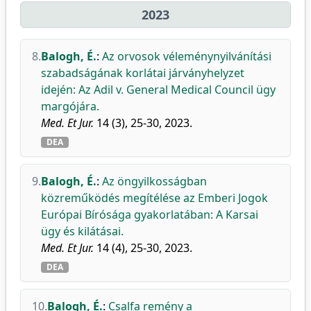
2023
8.
Balogh, É.
:
Az orvosok véleménynyilvánítási
szabadságának korlátai járványhelyzet
idején: Az Adil v. General Medical Council ügy
margójára.
Med. Et Jur.
14 (3), 25-30, 2023.
DEA
9.
Balogh, É.
:
Az öngyilkosságban
közreműködés megítélése az Emberi Jogok
Európai Bírósága gyakorlatában: A Karsai
ügy és kilátásai.
Med. Et Jur.
14 (4), 25-30, 2023.
DEA
10.
Balogh, É.
:
Csalfa remény a