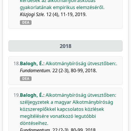
kérdések az alkotmánybíráskodás
gyakorlatának empirikus elemzéséről.
Közjogi Szle.
12 (4), 11-19, 2019.
DEA
2018
18.
Balogh, É.
:
Alkotmánybíróság útvesztőben:.
Fundamentum.
22 (2-3), 80-99, 2018.
DEA
19.
Balogh, É.
:
Alkotmánybíróság útvesztőben:
széljegyzetek a magyar Alkotmánybíróság
közszereplőkkel kapcsolatos közlések
megítélésére vonatkozó legutóbbi
döntéseihez.
Fundamentum.
22 (2-3), 80-99, 2018.