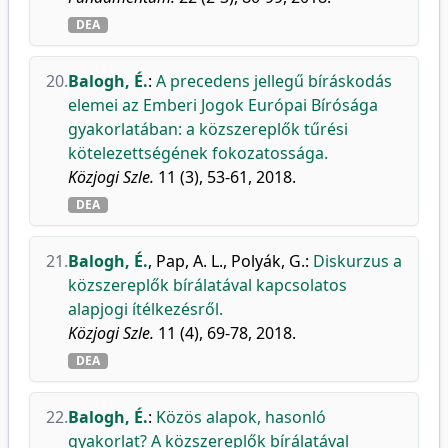
DEA
20.
Balogh, É.
:
A precedens jellegű bíráskodás
elemei az Emberi Jogok Európai Bírósága
gyakorlatában: a közszereplők tűrési
kötelezettségének fokozatossága.
Közjogi Szle.
11 (3), 53-61, 2018.
DEA
21.
Balogh, É.
,
Pap, A. L.
,
Polyák, G.
:
Diskurzus a
közszereplők bírálatával kapcsolatos
alapjogi ítélkezésről.
Közjogi Szle.
11 (4), 69-78, 2018.
DEA
22.
Balogh, É.
:
Közös alapok, hasonló
gyakorlat? A közszereplők bírálatával