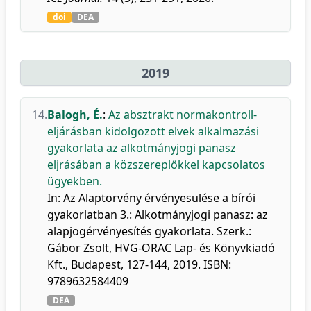
doi
DEA
2019
14.
Balogh, É.
:
Az absztrakt normakontroll-
eljárásban kidolgozott elvek alkalmazási
gyakorlata az alkotmányjogi panasz
eljrásában a közszereplőkkel kapcsolatos
ügyekben.
In: Az Alaptörvény érvényesülése a bírói
gyakorlatban 3.: Alkotmányjogi panasz: az
alapjogérvényesítés gyakorlata. Szerk.:
Gábor Zsolt, HVG-ORAC Lap- és Könyvkiadó
Kft., Budapest, 127-144, 2019. ISBN:
9789632584409
DEA