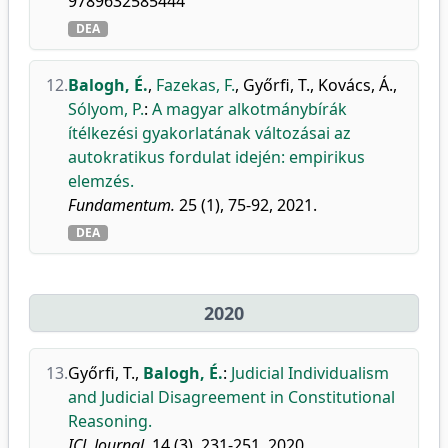
9789632585444
DEA
12.
Balogh, É.
,
Fazekas, F.
,
Győrfi, T.
,
Kovács, Á.
,
Sólyom, P.
:
A magyar alkotmánybírák
ítélkezési gyakorlatának változásai az
autokratikus fordulat idején: empirikus
elemzés.
Fundamentum.
25 (1), 75-92, 2021.
DEA
2020
13.
Győrfi, T.
,
Balogh, É.
:
Judicial Individualism
and Judicial Disagreement in Constitutional
Reasoning.
ICL Journal.
14 (3), 231-251, 2020.