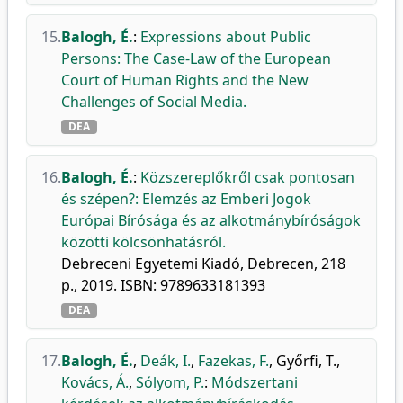
15.
Balogh, É.
:
Expressions about Public
Persons: The Case-Law of the European
Court of Human Rights and the New
Challenges of Social Media.
DEA
16.
Balogh, É.
:
Közszereplőkről csak pontosan
és szépen?: Elemzés az Emberi Jogok
Európai Bírósága és az alkotmánybíróságok
közötti kölcsönhatásról.
Debreceni Egyetemi Kiadó, Debrecen, 218
p., 2019. ISBN: 9789633181393
DEA
17.
Balogh, É.
,
Deák, I.
,
Fazekas, F.
,
Győrfi, T.
,
Kovács, Á.
,
Sólyom, P.
:
Módszertani