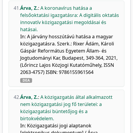
41.
Árva, Z.
:
A koronavírus hatása a
felsőoktatási igazgatásra: A digitális oktatás
innovatív közigazgatási megoldásai és
hatásai.
In: A járvány hosszútávú hatása a magyar
közigazgatásra. Szerk.: Rixer Ádám, Károli
Gáspár Református Egyetem Állam- és
Jogtudományi Kar, Budapest, 349-364, 2021,
(Lőrincz Lajos Közjogi Kutatóműhely, ISSN
2063-4757) ISBN: 9786155961564
DEA
42.
Árva, Z.
:
A közigazgatás által alkalmazott
nem közigazgatási jog fő területei: a
közigazgatási büntetőjog és a
birtokvédelem.
In: Közigazgatási jogi alaptanok
[elektronikus dokumentum] / Árva