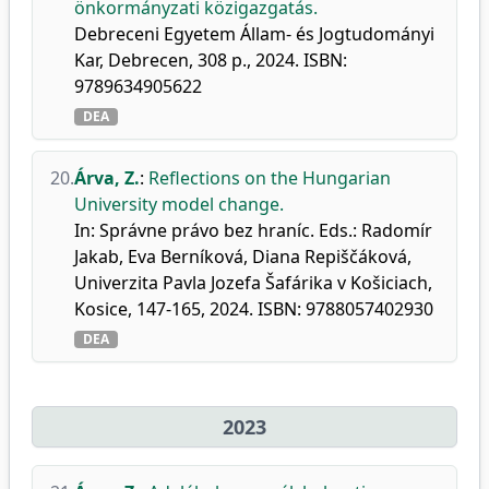
önkormányzati közigazgatás.
Debreceni Egyetem Állam- és Jogtudományi
Kar, Debrecen, 308 p., 2024. ISBN:
9789634905622
DEA
20.
Árva, Z.
:
Reflections on the Hungarian
University model change.
In: Správne právo bez hraníc. Eds.: Radomír
Jakab, Eva Berníková, Diana Repiščáková,
Univerzita Pavla Jozefa Šafárika v Košiciach,
Kosice, 147-165, 2024. ISBN: 9788057402930
DEA
2023