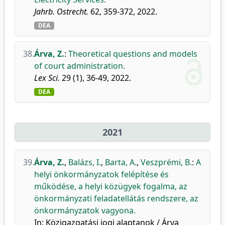
Jahrb. Ostrecht.
62, 359-372, 2022.
DEA
38.
Árva, Z.
:
Theoretical questions and models
of court administration.
Lex Sci.
29 (1), 36-49, 2022.
DEA
2021
39.
Árva, Z.
,
Balázs, I.
,
Barta, A.
,
Veszprémi, B.
:
A
helyi önkormányzatok felépítése és
működése, a helyi közügyek fogalma, az
önkormányzati feladatellátás rendszere, az
önkormányzatok vagyona.
In: Közigazgatási jogi alaptanok / Árva