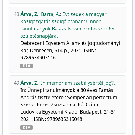
48.
Árva, Z.
,
Barta, A.
:
Évtizedek a magyar
közigazgatás szolgálatában: Ünnepi
tanulmányok Balázs István Professzor 65.
születésnapjára.
Debreceni Egyetem Állam- és Jogtudományi
Kar, Debrecen, 514 p., 2021. ISBN:
9789634903116
DEA
49.
Árva, Z.
:
In memoriam szabálysértéi jog?.
In: Ünnepi tanulmányok a 80 éves Tamás
András tiszteletére : Semper ad perfectum.
Szerk.: Peres Zsuzsanna, Pál Gábor,
Ludovika Egyetemi Kiadó, Budapest, 21-31,
2021. ISBN: 9789635315048
DEA