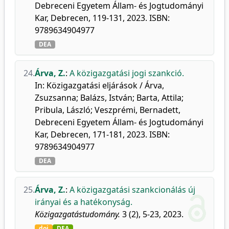
Debreceni Egyetem Állam- és Jogtudományi
Kar, Debrecen, 119-131, 2023. ISBN:
9789634904977
DEA
24.
Árva, Z.
:
A közigazgatási jogi szankció.
In: Közigazgatási eljárások / Árva,
Zsuzsanna; Balázs, István; Barta, Attila;
Pribula, László; Veszprémi, Bernadett,
Debreceni Egyetem Állam- és Jogtudományi
Kar, Debrecen, 171-181, 2023. ISBN:
9789634904977
DEA
25.
Árva, Z.
:
A közigazgatási szankcionálás új
irányai és a hatékonyság.
Közigazgatástudomány.
3 (2), 5-23, 2023.
doi
DEA