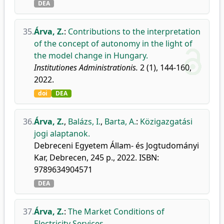
DEA
35.
Árva, Z.
:
Contributions to the interpretation
of the concept of autonomy in the light of
the model change in Hungary.
Institutiones Administrationis.
2 (1), 144-160,
2022.
doi
DEA
36.
Árva, Z.
,
Balázs, I.
,
Barta, A.
:
Közigazgatási
jogi alaptanok.
Debreceni Egyetem Állam- és Jogtudományi
Kar, Debrecen, 245 p., 2022. ISBN:
9789634904571
DEA
37.
Árva, Z.
:
The Market Conditions of
Electricity Services.