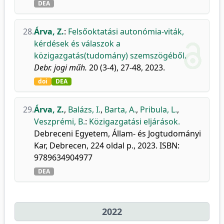
DEA
28.
Árva, Z.
:
Felsőoktatási autonómia-viták,
kérdések és válaszok a
közigazgatás(tudomány) szemszögéből.
Debr. jogi műh.
20 (3-4), 27-48, 2023.
doi
DEA
29.
Árva, Z.
,
Balázs, I.
,
Barta, A.
,
Pribula, L.
,
Veszprémi, B.
:
Közigazgatási eljárások.
Debreceni Egyetem, Állam- és Jogtudományi
Kar, Debrecen, 224 oldal p., 2023. ISBN:
9789634904977
DEA
2022