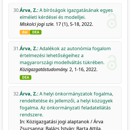
30.
Árva, Z.
:
A bíróságok igazgatásának egyes
elméleti kérdései és modelljei.
Miskolci jogi szle.
17 (1), 5-18, 2022.
doi
DEA
31.
Árva, Z.
:
Adalékok az autonómia fogalom
értelmezési lehetőségeihez a
magyarországi modellváltás tükrében.
Közigazgatástudomány.
2, 1-16, 2022.
DEA
32.
Árva, Z.
:
A helyi önkormányzatok fogalma,
rendeltetése és jellemzői, a helyi közügyek
fogalma. Az önkormányzati feladatellátás
rendszere.
In: Közigazgatási jogi alaptanok / Árva
Zsuzsanna; Balázs István; Barta Attila,