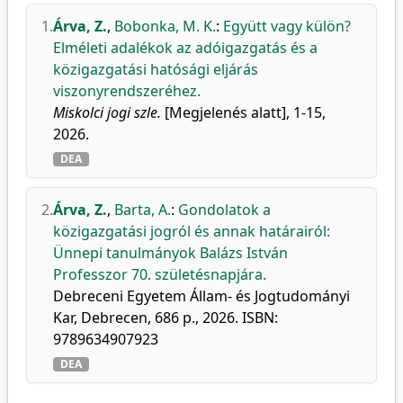
1.
Árva, Z.
,
Bobonka, M. K.
:
Együtt vagy külön?
Elméleti adalékok az adóigazgatás és a
közigazgatási hatósági eljárás
viszonyrendszeréhez.
Miskolci jogi szle.
[Megjelenés alatt], 1-15,
2026.
DEA
2.
Árva, Z.
,
Barta, A.
:
Gondolatok a
közigazgatási jogról és annak határairól:
Ünnepi tanulmányok Balázs István
Professzor 70. születésnapjára.
Debreceni Egyetem Állam- és Jogtudományi
Kar, Debrecen, 686 p., 2026. ISBN:
9789634907923
DEA