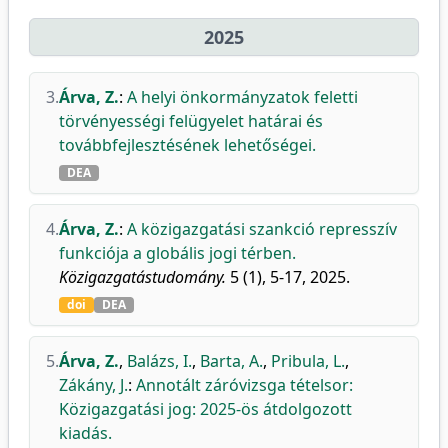
2025
3.
Árva, Z.
:
A helyi önkormányzatok feletti
törvényességi felügyelet határai és
továbbfejlesztésének lehetőségei.
DEA
4.
Árva, Z.
:
A közigazgatási szankció represszív
funkciója a globális jogi térben.
Közigazgatástudomány.
5 (1), 5-17, 2025.
doi
DEA
5.
Árva, Z.
,
Balázs, I.
,
Barta, A.
,
Pribula, L.
,
Zákány, J.
:
Annotált záróvizsga tételsor:
Közigazgatási jog: 2025-ös átdolgozott
kiadás.