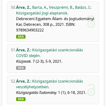
50.
Árva, Z.
,
Barta, A.
,
Veszprémi, B.
,
Balázs, I.
:
Közigazgatási jogi alaptanok.
Debreceni Egyetem Állam- és Jogtudományi
Kar, Debrecen, 308 p., 2021. ISBN:
9789634903222
DEA
51.
Árva, Z.
:
Közigazgatási szankcionálás
COVID idején.
Közjavak.
7 (2-3), 5-9, 2021.
DEA
52.
Árva, Z.
:
Közigazgatási szankcionálás
veszélyhelyzetben.
Közigazgatás-Tudomány.
1 (1), 6-18, 2021.
DEA