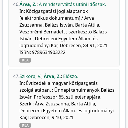
46.
Árva, Z.
:
A rendszerváltás utáni időszak.
In: Közigazgatási jogi alaptanok
[elektronikus dokumentum] / Árva
Zsuzsanna, Balázs István, Barta Attila,
Veszprémi Bernadett ; szerkesztő Balázs
István, Debreceni Egyetem Állam- és
Jogtudományi Kar, Debrecen, 84-91, 2021.
ISBN: 9789634903222
DEA
47.
Szikora, V.
,
Árva, Z.
:
Előszó.
In: Évtizedek a magyar közigazgatás
szolgálatában. : Ünnepi tanulmányok Balázs
István Professzor 65. születésnapjára.
Szerk.: Árva Zsuzsanna, Barta Attila,
Debreceni Egyetem Állam- és Jogtudományi
Kar, Debrecen, 9-10, 2021.
DEA