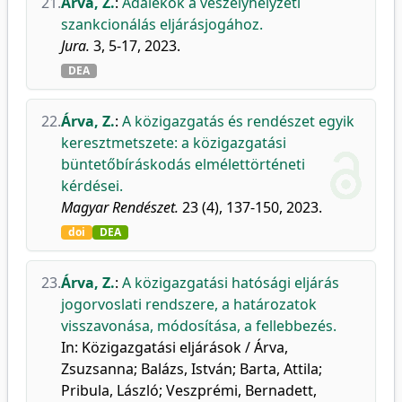
21.
Árva, Z.
:
Adalékok a veszélyhelyzeti
szankcionálás eljárásjogához.
Jura.
3, 5-17, 2023.
DEA
22.
Árva, Z.
:
A közigazgatás és rendészet egyik
keresztmetszete: a közigazgatási
büntetőbíráskodás elmélettörténeti
kérdései.
Magyar Rendészet.
23 (4), 137-150, 2023.
doi
DEA
23.
Árva, Z.
:
A közigazgatási hatósági eljárás
jogorvoslati rendszere, a határozatok
visszavonása, módosítása, a fellebbezés.
In: Közigazgatási eljárások / Árva,
Zsuzsanna; Balázs, István; Barta, Attila;
Pribula, László; Veszprémi, Bernadett,