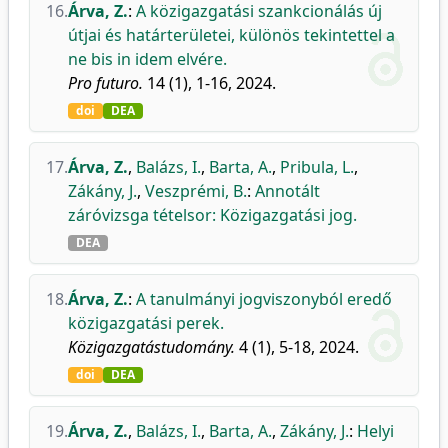
16.
Árva, Z.
:
A közigazgatási szankcionálás új
útjai és határterületei, különös tekintettel a
ne bis in idem elvére.
Pro futuro.
14 (1), 1-16, 2024.
doi
DEA
17.
Árva, Z.
,
Balázs, I.
,
Barta, A.
,
Pribula, L.
,
Zákány, J.
,
Veszprémi, B.
:
Annotált
záróvizsga tételsor: Közigazgatási jog.
DEA
18.
Árva, Z.
:
A tanulmányi jogviszonyból eredő
közigazgatási perek.
Közigazgatástudomány.
4 (1), 5-18, 2024.
doi
DEA
19.
Árva, Z.
,
Balázs, I.
,
Barta, A.
,
Zákány, J.
:
Helyi