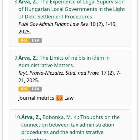
8.
Árva, Z.
:
The Experience of Legal Supervision
of Hungarian Local Governments in the Light
of Debt Settlement Procedures.
Publ Gov Admin Financ Law Rev.
10 (2), 1-19,
2025.
doi
DEA
9.
Árva, Z.
:
The Limits of ne bis in idem in
Administrative Matters.
Kryt. Prawa-Niezalez. Stud. nad Praw.
17 (2), 7-
21, 2025.
doi
DEA
Journal metrics:
Law
Q3
10.
Árva, Z.
,
Bobonka, M. K.
:
Thoughts on the
connection between tax administration
procedures and the administrative
procedure.