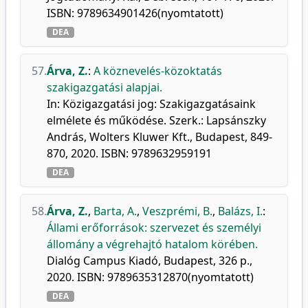
ISBN: 9789634901426(nyomtatott)
DEA
57.
Árva, Z.
:
A köznevelés-közoktatás
szakigazgatási alapjai.
In: Közigazgatási jog: Szakigazgatásaink
elmélete és működése. Szerk.: Lapsánszky
András, Wolters Kluwer Kft., Budapest, 849-
870, 2020. ISBN: 9789632959191
DEA
58.
Árva, Z.
,
Barta, A.
,
Veszprémi, B.
,
Balázs, I.
:
Állami erőforrások: szervezet és személyi
állomány a végrehajtó hatalom körében.
Dialóg Campus Kiadó, Budapest, 326 p.,
2020. ISBN: 9789635312870(nyomtatott)
DEA