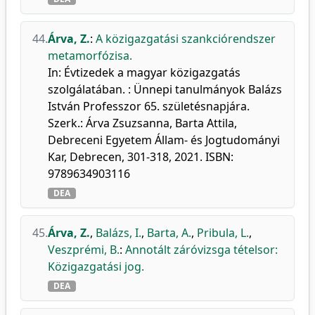
44.
Árva, Z.
:
A közigazgatási szankciórendszer
metamorfózisa.
In: Évtizedek a magyar közigazgatás
szolgálatában. : Ünnepi tanulmányok Balázs
István Professzor 65. születésnapjára.
Szerk.: Árva Zsuzsanna, Barta Attila,
Debreceni Egyetem Állam- és Jogtudományi
Kar, Debrecen, 301-318, 2021. ISBN:
9789634903116
DEA
45.
Árva, Z.
,
Balázs, I.
,
Barta, A.
,
Pribula, L.
,
Veszprémi, B.
:
Annotált záróvizsga tételsor:
Közigazgatási jog.
DEA