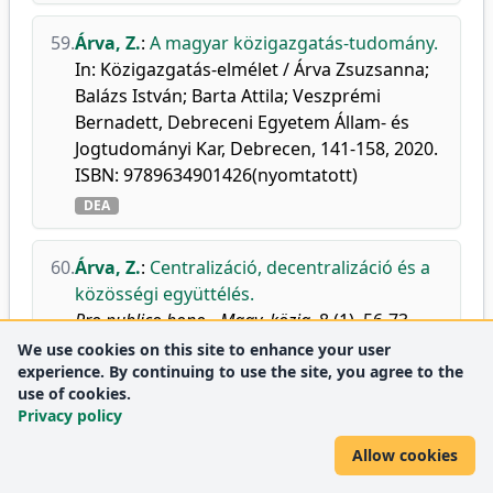
59.
Árva, Z.
:
A magyar közigazgatás-tudomány.
In: Közigazgatás-elmélet / Árva Zsuzsanna;
Balázs István; Barta Attila; Veszprémi
Bernadett, Debreceni Egyetem Állam- és
Jogtudományi Kar, Debrecen, 141-158, 2020.
ISBN: 9789634901426(nyomtatott)
DEA
60.
Árva, Z.
:
Centralizáció, decentralizáció és a
közösségi együttélés.
Pro publico bono - Magy. közig.
8 (1), 56-73,
2020.
We use cookies on this site to enhance your user
experience. By continuing to use the site, you agree to the
doi
DEA
use of cookies.
Privacy policy
61.
Árva, Z.
:
Experience with the legal
Allow cookies
supervision of hungarian local
governments.