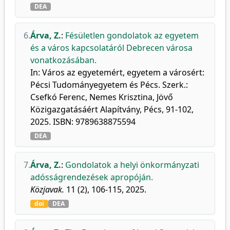
DEA
6.
Árva, Z.
:
Fésületlen gondolatok az egyetem
és a város kapcsolatáról Debrecen városa
vonatkozásában.
In: Város az egyetemért, egyetem a városért:
Pécsi Tudományegyetem és Pécs. Szerk.:
Csefkó Ferenc, Nemes Krisztina, Jövő
Közigazgatásáért Alapítvány, Pécs, 91-102,
2025. ISBN: 9789638875594
DEA
7.
Árva, Z.
:
Gondolatok a helyi önkormányzati
adósságrendezések apropóján.
Közjavak.
11 (2), 106-115, 2025.
doi
DEA