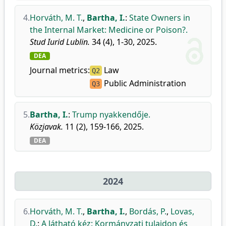
4.
Horváth, M. T.
,
Bartha, I.
:
State Owners in
the Internal Market: Medicine or Poison?.
Stud Iurid Lublin.
34 (4), 1-30, 2025.
DEA
Journal metrics:
Law
Q2
Public Administration
Q3
5.
Bartha, I.
:
Trump nyakkendője.
Közjavak.
11 (2), 159-166, 2025.
DEA
2024
6.
Horváth, M. T.
,
Bartha, I.
,
Bordás, P.
,
Lovas,
D.
:
A látható kéz: Kormányzati tulajdon és