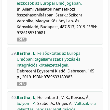
eszközök az Európai Unió jogában.
In: Állami vállalatok nemzetközi
összehasonlításban. Szerk.: Szikora
Veronika, Magyar Közlöny Lap- és
Könyvkiadó, Budapest, 487-517, 2019. ISBN:
9786155710681
DEA
39.
Bartha, I.
:
Felsőoktatás az Európai
Unióban: tagállami szabályozás és
integrációs kötelezettségek.
Debreceni Egyetemi Kiadó, Debrecen, 165
p., 2019. ISBN: 9789633180983
DEA
40.
Bartha, I.
,
Hellenbarth, V. K.
,
Kovács, Á.
,
Sólyom, P.
,
Szabó, A.
,
Unger, A.
:
Változik-e a
választási rendszer legitimációs