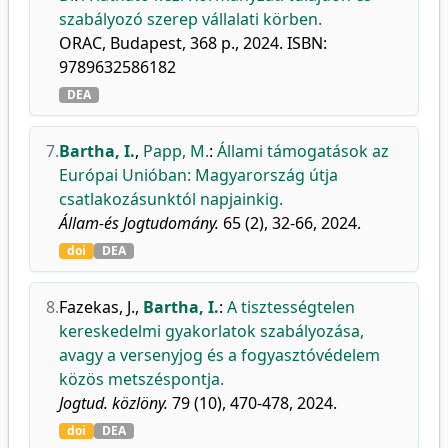
szabályozó szerep vállalati körben.
ORAC, Budapest, 368 p., 2024. ISBN:
9789632586182
DEA
7.
Bartha, I.
,
Papp, M.
:
Állami támogatások az
Európai Unióban: Magyarország útja
csatlakozásunktól napjainkig.
Állam-és Jogtudomány.
65 (2), 32-66, 2024.
doi
DEA
8.
Fazekas, J.
,
Bartha, I.
:
A tisztességtelen
kereskedelmi gyakorlatok szabályozása,
avagy a versenyjog és a fogyasztóvédelem
közös metszéspontja.
Jogtud. közlöny.
79 (10), 470-478, 2024.
doi
DEA