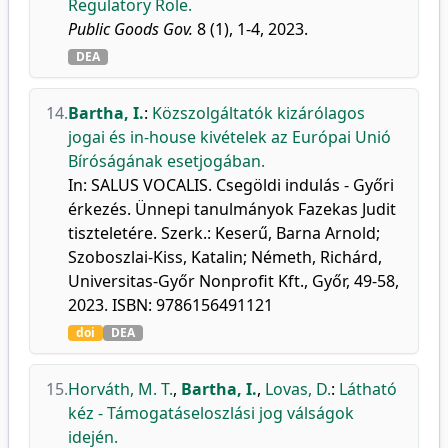
Regulatory Role.
Public Goods Gov.
8 (1), 1-4, 2023.
DEA
14.
Bartha, I.
:
Közszolgáltatók kizárólagos
jogai és in-house kivételek az Európai Unió
Bíróságának esetjogában.
In: SALUS VOCALIS. Csegöldi indulás - Győri
érkezés. Ünnepi tanulmányok Fazekas Judit
tiszteletére. Szerk.: Keserű, Barna Arnold;
Szoboszlai-Kiss, Katalin; Németh, Richárd,
Universitas-Győr Nonprofit Kft., Győr, 49-58,
2023. ISBN: 9786156491121
doi
DEA
15.
Horváth, M. T.
,
Bartha, I.
,
Lovas, D.
:
Látható
kéz - Támogatáseloszlási jog válságok
idején.