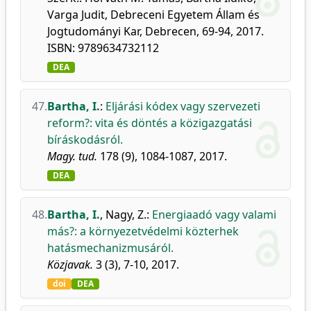
Varga Judit, Debreceni Egyetem Állam és
Jogtudományi Kar, Debrecen, 69-94, 2017.
ISBN: 9789634732112
DEA
47.
Bartha, I.
:
Eljárási kódex vagy szervezeti
reform?: vita és döntés a közigazgatási
bíráskodásról.
Magy. tud.
178 (9), 1084-1087, 2017.
DEA
48.
Bartha, I.
,
Nagy, Z.
:
Energiaadó vagy valami
más?: a környezetvédelmi közterhek
hatásmechanizmusáról.
Közjavak.
3 (3), 7-10, 2017.
doi
DEA