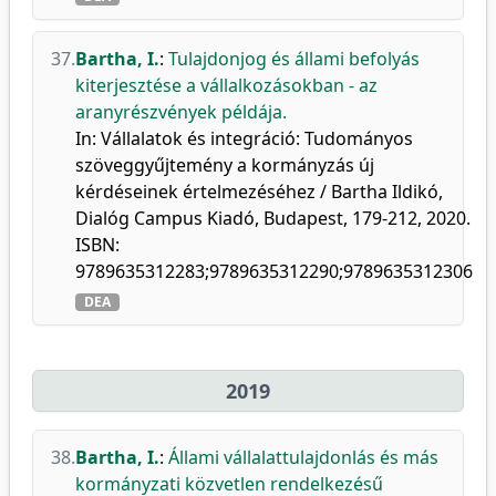
37.
Bartha, I.
:
Tulajdonjog és állami befolyás
kiterjesztése a vállalkozásokban - az
aranyrészvények példája.
In: Vállalatok és integráció: Tudományos
szöveggyűjtemény a kormányzás új
kérdéseinek értelmezéséhez / Bartha Ildikó,
Dialóg Campus Kiadó, Budapest, 179-212, 2020.
ISBN:
9789635312283;9789635312290;9789635312306
DEA
2019
38.
Bartha, I.
:
Állami vállalattulajdonlás és más
kormányzati közvetlen rendelkezésű