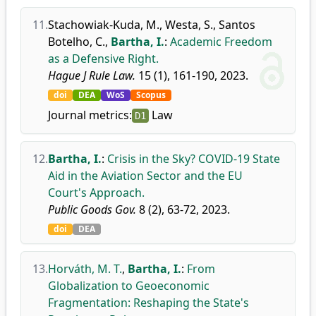
11.
Stachowiak-Kuda, M.
,
Westa, S.
,
Santos
Botelho, C.
,
Bartha, I.
:
Academic Freedom
as a Defensive Right.
Hague J Rule Law.
15 (1), 161-190, 2023.
doi
DEA
WoS
Scopus
Journal metrics:
Law
D1
12.
Bartha, I.
:
Crisis in the Sky? COVID-19 State
Aid in the Aviation Sector and the EU
Court's Approach.
Public Goods Gov.
8 (2), 63-72, 2023.
doi
DEA
13.
Horváth, M. T.
,
Bartha, I.
:
From
Globalization to Geoeconomic
Fragmentation: Reshaping the State's