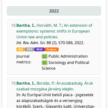
2022
18.
Bartha, I.
,
Horváth, M. T.
:
An extension of
exemptions: systemic shifts in European
Union law and policies.
Int. Rev. Adm. Sci.
88 (2), 570-586, 2022.
doi
DEA
WoS
Scopus
Journal
Public Administration
Q1
metrics:
Sociology and Political
Q1
Science
19.
Bartha, I.
,
Bordás, P.
:
Áruszabadság. Áruk
szabad mozgása járvány idején.
In: Az Európai Unió belső piaca - jogesetek
az alapszabadságok és a versenyjog
köréből. Szerk.: Glavanits Judit, Universitas-