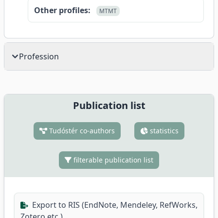
Other profiles:
MTMT
Profession
Publication list
Tudóstér co-authors
statistics
filterable publication list
Export to RIS (EndNote, Mendeley, RefWorks,
Zotero etc.)