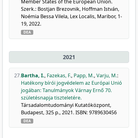
Member States of the European Union.
Szerk.: Bostjan Brezovnik, Hoffman István,
Noémia Bessa Vilela, Lex Localis, Maribor, 1-
19, 2022.
DEA
2021
27.
Bartha, I.
,
Fazekas, F.
,
Papp, M.
,
Varju, M.
:
Hatékony bírói jogvédelem az Európai Unió
jogában: Tanulmányok Várnay Ernő 70.
születésnapja tiszteletére.
Társadalomtudományi Kutatóközpont,
Budapest, 325 p., 2021. ISBN: 9789630456
DEA