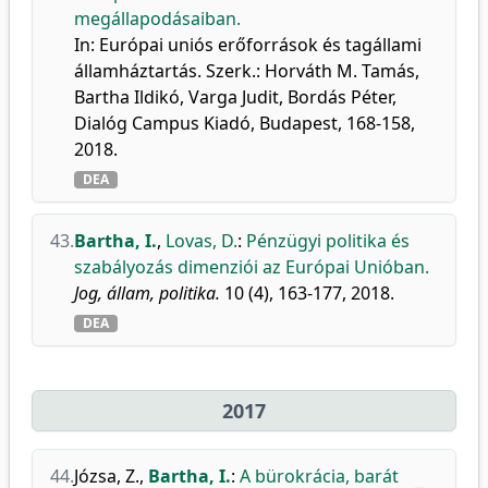
megállapodásaiban.
In: Európai uniós erőforrások és tagállami
államháztartás. Szerk.: Horváth M. Tamás,
Bartha Ildikó, Varga Judit, Bordás Péter,
Dialóg Campus Kiadó, Budapest, 168-158,
2018.
DEA
43.
Bartha, I.
,
Lovas, D.
:
Pénzügyi politika és
szabályozás dimenziói az Európai Unióban.
Jog, állam, politika.
10 (4), 163-177, 2018.
DEA
2017
44.
Józsa, Z.
,
Bartha, I.
:
A bürokrácia, barát