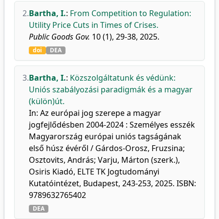
2.
Bartha, I.
:
From Competition to Regulation:
Utility Price Cuts in Times of Crises.
Public Goods Gov.
10 (1), 29-38, 2025.
doi
DEA
3.
Bartha, I.
:
Közszolgáltatunk és védünk:
Uniós szabályozási paradigmák és a magyar
(külön)út.
In: Az európai jog szerepe a magyar
jogfejlődésben 2004-2024 : Személyes esszék
Magyarország európai uniós tagságának
első húsz évéről / Gárdos-Orosz, Fruzsina;
Osztovits, András; Varju, Márton (szerk.),
Osiris Kiadó, ELTE TK Jogtudományi
Kutatóintézet, Budapest, 243-253, 2025. ISBN:
9789632765402
DEA