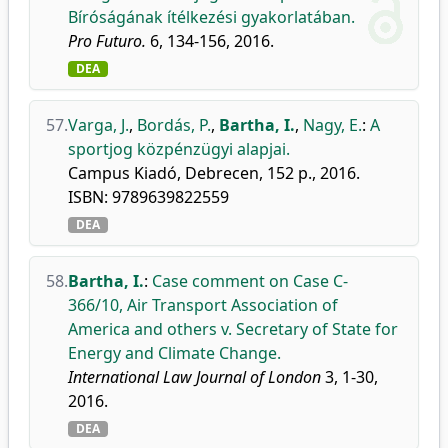
Bíróságának ítélkezési gyakorlatában.
Pro Futuro.
6, 134-156, 2016.
DEA
57.
Varga, J.
,
Bordás, P.
,
Bartha, I.
,
Nagy, E.
:
A
sportjog közpénzügyi alapjai.
Campus Kiadó, Debrecen, 152 p., 2016.
ISBN: 9789639822559
DEA
58.
Bartha, I.
:
Case comment on Case C-
366/10, Air Transport Association of
America and others v. Secretary of State for
Energy and Climate Change.
International Law Journal of London
3, 1-30,
2016.
DEA