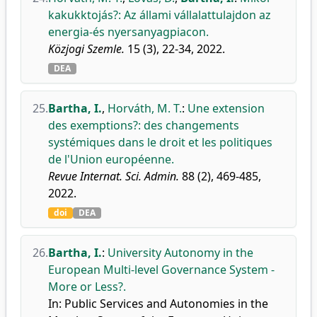
kakukktojás?: Az állami vállalattulajdon az
energia-és nyersanyagpiacon.
Közjogi Szemle.
15 (3), 22-34, 2022.
DEA
25.
Bartha, I.
,
Horváth, M. T.
:
Une extension
des exemptions?: des changements
systémiques dans le droit et les politiques
de l'Union européenne.
Revue Internat. Sci. Admin.
88 (2), 469-485,
2022.
doi
DEA
26.
Bartha, I.
:
University Autonomy in the
European Multi-level Governance System -
More or Less?.
In: Public Services and Autonomies in the