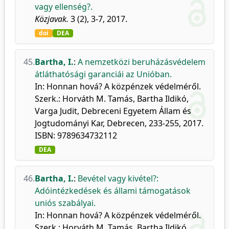
vagy ellenség?.
Közjavak.
3 (2), 3-7, 2017.
doi
DEA
45.
Bartha, I.
:
A nemzetközi beruházásvédelem
átláthatósági garanciái az Unióban.
In: Honnan hová? A közpénzek védelméről.
Szerk.: Horváth M. Tamás, Bartha Ildikó,
Varga Judit, Debreceni Egyetem Állam és
Jogtudományi Kar, Debrecen, 233-255, 2017.
ISBN: 9789634732112
DEA
46.
Bartha, I.
:
Bevétel vagy kivétel?:
Adóintézkedések és állami támogatások
uniós szabályai.
In: Honnan hová? A közpénzek védelméről.
Szerk.: Horváth M. Tamás, Bartha Ildikó,