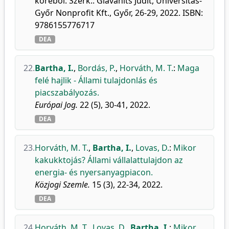
köréből. Szerk.: Glavanits Judit, Universitas-
Győr Nonprofit Kft., Győr, 26-29, 2022. ISBN:
9786155776717
DEA
22.
Bartha, I.
,
Bordás, P.
,
Horváth, M. T.
:
Maga
felé hajlik - Állami tulajdonlás és
piacszabályozás.
Európai Jog.
22 (5), 30-41, 2022.
DEA
23.
Horváth, M. T.
,
Bartha, I.
,
Lovas, D.
:
Mikor
kakukktojás? Állami vállalattulajdon az
energia- és nyersanyagpiacon.
Közjogi Szemle.
15 (3), 22-34, 2022.
DEA
24.
Horváth, M. T.
,
Lovas, D.
,
Bartha, I.
:
Mikor