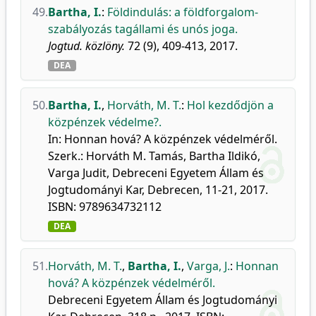
49.
Bartha, I.
:
Földindulás: a földforgalom-
szabályozás tagállami és unós joga.
Jogtud. közlöny.
72 (9), 409-413, 2017.
DEA
50.
Bartha, I.
,
Horváth, M. T.
:
Hol kezdődjön a
közpénzek védelme?.
In: Honnan hová? A közpénzek védelméről.
Szerk.: Horváth M. Tamás, Bartha Ildikó,
Varga Judit, Debreceni Egyetem Állam és
Jogtudományi Kar, Debrecen, 11-21, 2017.
ISBN: 9789634732112
DEA
51.
Horváth, M. T.
,
Bartha, I.
,
Varga, J.
:
Honnan
hová? A közpénzek védelméről.
Debreceni Egyetem Állam és Jogtudományi