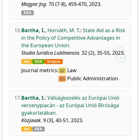
Magyar Jog.
70 (7-8), 459-470, 2023.
DEA
16.
Bartha, I.
,
Horváth, M. T.
:
State Aid as a Risk
in the Policy of Competitive Advantages in
the European Union.
Studia Iuridica Lublinensia.
32 (2), 35-55, 2023.
doi
DEA
Scopus
Journal metrics:
Law
Q2
Public Administration
Q3
17.
Bartha, I.
:
Válságkezelés az Európai Unió
versenypiacán - az Európai Unió Bírósága
gyakorlatában.
Közjavak.
9 (3), 40-51, 2023.
doi
DEA