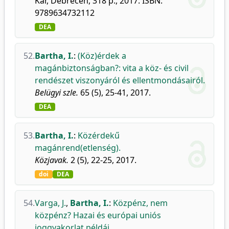
Kar, Debrecen, 318 p., 2017. ISBN:
9789634732112
DEA
52.
Bartha, I.
:
(Köz)érdek a
magánbiztonságban?: vita a köz- és civil
rendészet viszonyáról és ellentmondásairól.
Belügyi szle.
65 (5), 25-41, 2017.
DEA
53.
Bartha, I.
:
Közérdekű
magánrend(etlenség).
Közjavak.
2 (5), 22-25, 2017.
doi
DEA
54.
Varga, J.
,
Bartha, I.
:
Közpénz, nem
közpénz? Hazai és európai uniós
joggyakorlat példái.