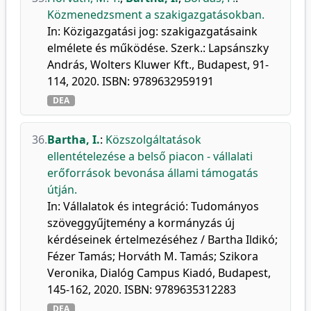
Közmenedzsment a szakigazgatásokban.
In: Közigazgatási jog: szakigazgatásaink
elmélete és működése. Szerk.: Lapsánszky
András, Wolters Kluwer Kft., Budapest, 91-
114, 2020. ISBN: 9789632959191
DEA
36.
Bartha, I.
:
Közszolgáltatások
ellentételezése a belső piacon - vállalati
erőforrások bevonása állami támogatás
útján.
In: Vállalatok és integráció: Tudományos
szöveggyűjtemény a kormányzás új
kérdéseinek értelmezéséhez / Bartha Ildikó;
Fézer Tamás; Horváth M. Tamás; Szikora
Veronika, Dialóg Campus Kiadó, Budapest,
145-162, 2020. ISBN: 9789635312283
DEA