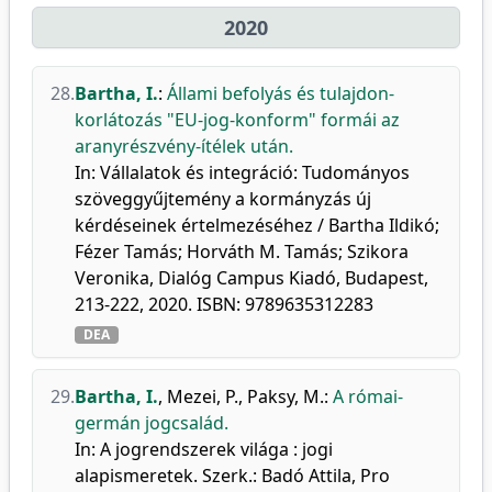
2020
28.
Bartha, I.
:
Állami befolyás és tulajdon-
korlátozás "EU-jog-konform" formái az
aranyrészvény-ítélek után.
In: Vállalatok és integráció: Tudományos
szöveggyűjtemény a kormányzás új
kérdéseinek értelmezéséhez / Bartha Ildikó;
Fézer Tamás; Horváth M. Tamás; Szikora
Veronika, Dialóg Campus Kiadó, Budapest,
213-222, 2020. ISBN: 9789635312283
DEA
29.
Bartha, I.
,
Mezei, P.
,
Paksy, M.
:
A római-
germán jogcsalád.
In: A jogrendszerek világa : jogi
alapismeretek. Szerk.: Badó Attila, Pro