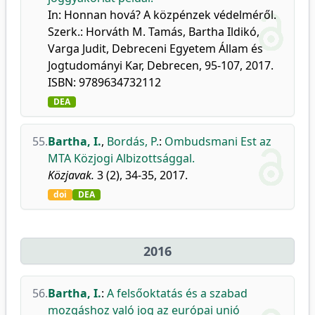
In: Honnan hová? A közpénzek védelméről.
Szerk.: Horváth M. Tamás, Bartha Ildikó,
Varga Judit, Debreceni Egyetem Állam és
Jogtudományi Kar, Debrecen, 95-107, 2017.
ISBN: 9789634732112
DEA
55.
Bartha, I.
,
Bordás, P.
:
Ombudsmani Est az
MTA Közjogi Albizottsággal.
Közjavak.
3 (2), 34-35, 2017.
doi
DEA
2016
56.
Bartha, I.
:
A felsőoktatás és a szabad
mozgáshoz való jog az európai unió