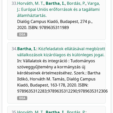
33.
Horváth, M. T.
,
Bartha, I.
,
Bordás, P.
,
Varga,
J.
:
Európai Uniós erőforrások és a tagállami
államháztartás.
Dialóg Campus Kiadó, Budapest, 274 p.,
2020. ISBN: 9789635311989
DEA
34.
Bartha, I.
:
Közfeladatok ellátásával megbízott
vállalkozások kizárólagos és különleges jogai.
In: Vállalatok és integráció : Tudományos
szöveggyűjtemény a kormányzás új
kérdéseinek értelmezéséhez. Szerk.: Bartha
Ildikó, Horváth M. Tamás, Dialóg Campus
Kiadó, Budapest, 163-178, 2020. ISBN:
9789635312283;9789635312290;9789635312306
DEA
35.
Horváth, M. T.
,
Bartha, I.
,
Bordás, P.
: