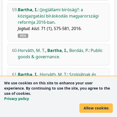
59.
Bartha, I.
:
(Jog)állami bíróság?: a
közigazgatási bíráskodás magyarországi
reformja 2016-ban.
Jogtud. közl.
71 (1), 575-581, 2016.
DEA
60.
Horváth, M. T.
,
Bartha, I.
,
Bordás, P.
:
Public
goods & governance.
61.
Bartha, I.
,
Horváth, M. T.
:
Szolgálnak és
védnek: közjogi albizottsági vita elé.
We use cookies on this site to enhance your user
Közjavak.
2 (5), 3-4, 2016.
experience. By continuing to use the site, you agree to the
use of cookies.
DEA
Privacy policy
Allow cookies
2015