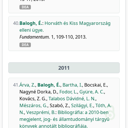
DEA
40.
Balogh, É.
:
Horváth és Kiss Magyarország
elleni ügye.
Fundamentum.
1, 109-110, 2013.
DEA
2011
41.
Árva, Z.
,
Balogh, É.
,
Bartha, I.
,
Bocskai, E.
,
Nagyné Dorka, D.
,
Fodor, L.
,
Gyüre, A. C.
,
Kovács, Z. G.
,
Talabos Dávidné, L. N.
,
Mészáros, G.
,
Szabó, Z.
,
Szilágyi, E.
,
Tóth, A.
N.
,
Veszprémi, B.
:
Bibliográfia: a 2010-ben
megjelent, jog- és államtudományi tárgyú
könyvek annotált bibliográfiája.