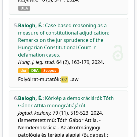
DEA
5.
Balogh, É.
:
Case-based reasoning as a
measure of constitutional adjudication:
Remarks on the jurisprudence of the
Hungarian Constitutional Court in
defamation cases.
Hung. j. leg. stud.
64 (2), 163-179, 2024.
doi
DEA
Scopus
Folyóirat-mutatók:
Law
Q2
6.
Balogh, É.
:
Kórkép a demokráciáról: Tóth
Gábor Attila monográfiájáról.
Jogtud. közlöny.
79 (11), 519-523, 2024.
(Ismertetett mű: Tóth Gábor Attila. -
Nemdemokrácia - Az alkotmányjogi
patológia és terápia alapjai /Budapest :