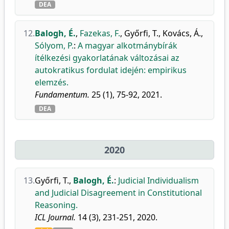
DEA
12.
Balogh, É.
,
Fazekas, F.
,
Győrfi, T.
,
Kovács, Á.
,
Sólyom, P.
:
A magyar alkotmánybírák
ítélkezési gyakorlatának változásai az
autokratikus fordulat idején: empirikus
elemzés.
Fundamentum.
25 (1), 75-92, 2021.
DEA
2020
13.
Győrfi, T.
,
Balogh, É.
:
Judicial Individualism
and Judicial Disagreement in Constitutional
Reasoning.
ICL Journal.
14 (3), 231-251, 2020.