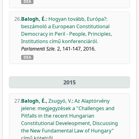
DEA
26.
Balogh, É.
:
Hogyan tovább, Európa?:
beszámoló a European Constitutional
Democracy in Peril - People, Principles,
Institutions című konferenciáról.
Parlamenti Szle.
2, 141-147, 2016.
DEA
2015
27.
Balogh, É.
,
Zsugyó, V.
:
Az Alaptörvény
jelene: megjegyzések a "Challenges and
Pitfalls in the recent Hungarian
Constitutional Develeopment, Discussing
the New Fundamental Law of Hungary"
című kötetről.