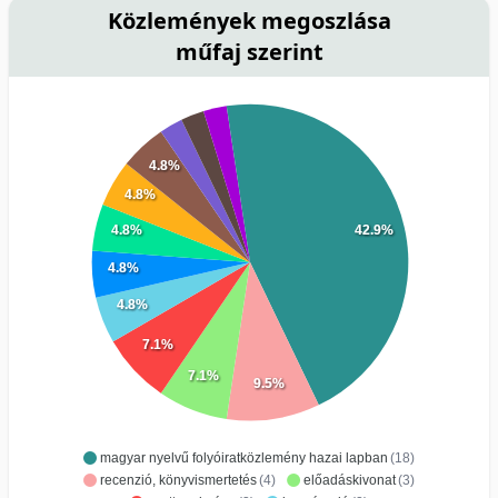
Közlemények megoszlása
műfaj szerint
4.8%
4.8%
4.8%
42.9%
4.8%
4.8%
7.1%
7.1%
9.5%
magyar nyelvű folyóiratközlemény hazai lapban
(18)
recenzió, könyvismertetés
(4)
előadáskivonat
(3)