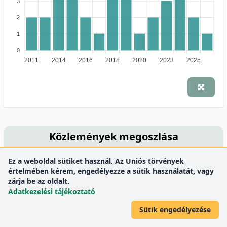
3
2
1
0
2011
2014
2016
2018
2020
2023
2025
Közlemények megoszlása
nyelv szerint
Ez a weboldal sütiket használ. Az Uniós törvények
értelmében kérem, engedélyezze a sütik használatát, vagy
zárja be az oldalt.
Adatkezelési tájékoztató
14.3%
Sütik engedélyezése