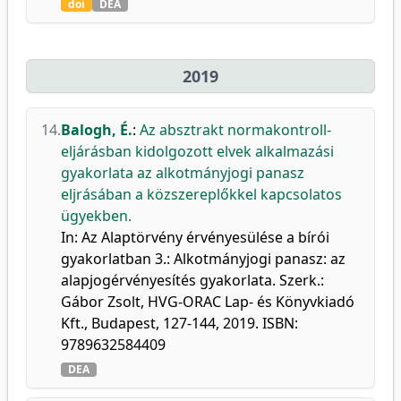
doi
DEA
2019
14.
Balogh, É.
:
Az absztrakt normakontroll-
eljárásban kidolgozott elvek alkalmazási
gyakorlata az alkotmányjogi panasz
eljrásában a közszereplőkkel kapcsolatos
ügyekben.
In: Az Alaptörvény érvényesülése a bírói
gyakorlatban 3.: Alkotmányjogi panasz: az
alapjogérvényesítés gyakorlata. Szerk.:
Gábor Zsolt, HVG-ORAC Lap- és Könyvkiadó
Kft., Budapest, 127-144, 2019. ISBN:
9789632584409
DEA