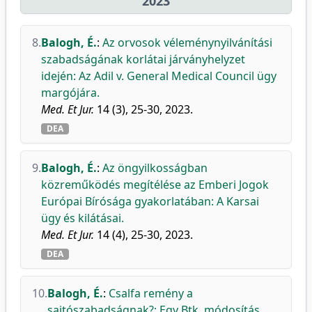
2023
8.
Balogh, É.
:
Az orvosok véleménynyilvánítási
szabadságának korlátai járványhelyzet
idején: Az Adil v. General Medical Council ügy
margójára.
Med. Et Jur.
14 (3), 25-30, 2023.
DEA
9.
Balogh, É.
:
Az öngyilkosságban
közreműködés megítélése az Emberi Jogok
Európai Bírósága gyakorlatában: A Karsai
ügy és kilátásai.
Med. Et Jur.
14 (4), 25-30, 2023.
DEA
10.
Balogh, É.
:
Csalfa remény a
sajtószabadságnak?: Egy Btk. módosítás