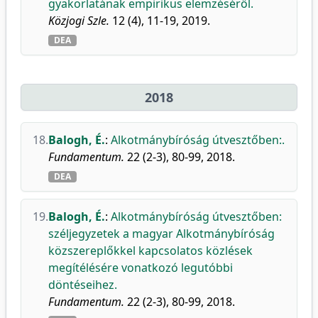
gyakorlatának empirikus elemzéséről.
Közjogi Szle.
12 (4), 11-19, 2019.
DEA
2018
18.
Balogh, É.
:
Alkotmánybíróság útvesztőben:.
Fundamentum.
22 (2-3), 80-99, 2018.
DEA
19.
Balogh, É.
:
Alkotmánybíróság útvesztőben:
széljegyzetek a magyar Alkotmánybíróság
közszereplőkkel kapcsolatos közlések
megítélésére vonatkozó legutóbbi
döntéseihez.
Fundamentum.
22 (2-3), 80-99, 2018.