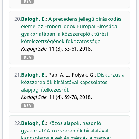
DEA
20.
Balogh, É.
:
A precedens jellegű bíráskodás
elemei az Emberi Jogok Európai Bírósága
gyakorlatában: a közszereplők tűrési
kötelezettségének fokozatossága.
Közjogi Szle.
11 (3), 53-61, 2018.
DEA
21.
Balogh, É.
,
Pap, A. L.
,
Polyák, G.
:
Diskurzus a
közszereplők bírálatával kapcsolatos
alapjogi ítélkezésről.
Közjogi Szle.
11 (4), 69-78, 2018.
DEA
22.
Balogh, É.
:
Közös alapok, hasonló
gyakorlat? A közszereplők bírálatával
kapcsolatos elvek és mércék a magyar