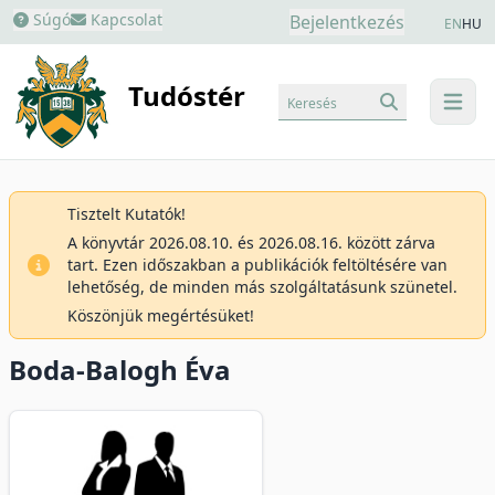
Súgó
Kapcsolat
Bejelentkezés
EN
HU
Tudóstér
Keresés
menu
Tisztelt Kutatók!
A könyvtár 2026.08.10. és 2026.08.16. között zárva
tart. Ezen időszakban a publikációk feltöltésére van
lehetőség, de minden más szolgáltatásunk szünetel.
Köszönjük megértésüket!
Boda-Balogh Éva