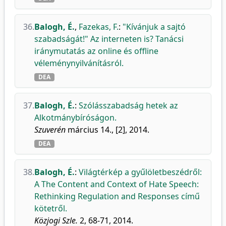
36.
Balogh, É.
,
Fazekas, F.
:
"Kívánjuk a sajtó
szabadságát!" Az interneten is? Tanácsi
iránymutatás az online és offline
véleménynyilvánításról.
DEA
37.
Balogh, É.
:
Szólásszabadság hetek az
Alkotmánybíróságon.
Szuverén
március 14., [2], 2014.
DEA
38.
Balogh, É.
:
Világtérkép a gyűlöletbeszédről:
A The Content and Context of Hate Speech:
Rethinking Regulation and Responses című
kötetről.
Közjogi Szle.
2, 68-71, 2014.