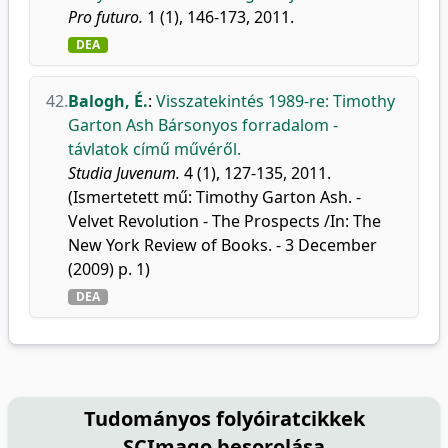
Pro futuro.
1 (1), 146-173, 2011.
DEA
42.
Balogh, É.
:
Visszatekintés 1989-re: Timothy
Garton Ash Bársonyos forradalom -
távlatok című művéről.
Studia Juvenum.
4 (1), 127-135, 2011.
(Ismertetett mű: Timothy Garton Ash. -
Velvet Revolution - The Prospects /In: The
New York Review of Books. - 3 December
(2009) p. 1)
DEA
Tudományos folyóiratcikkek
SCImago besorolása