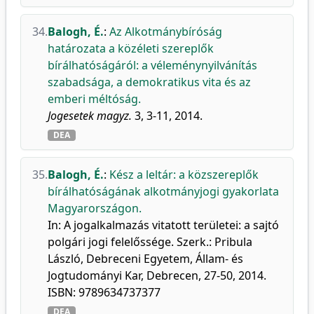
34.
Balogh, É.
:
Az Alkotmánybíróság
határozata a közéleti szereplők
bírálhatóságáról: a véleménynyilvánítás
szabadsága, a demokratikus vita és az
emberi méltóság.
Jogesetek magyz.
3, 3-11, 2014.
DEA
35.
Balogh, É.
:
Kész a leltár: a közszereplők
bírálhatóságának alkotmányjogi gyakorlata
Magyarországon.
In: A jogalkalmazás vitatott területei: a sajtó
polgári jogi felelőssége. Szerk.: Pribula
László, Debreceni Egyetem, Állam- és
Jogtudományi Kar, Debrecen, 27-50, 2014.
ISBN: 9789634737377
DEA