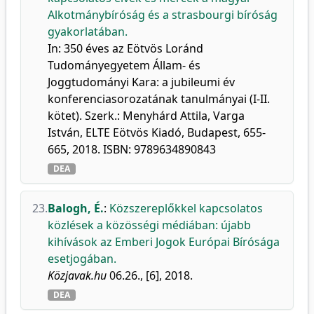
Alkotmánybíróság és a strasbourgi bíróság
gyakorlatában.
In: 350 éves az Eötvös Loránd
Tudományegyetem Állam- és
Joggtudományi Kara: a jubileumi év
konferenciasorozatának tanulmányai (I-II.
kötet). Szerk.: Menyhárd Attila, Varga
István, ELTE Eötvös Kiadó, Budapest, 655-
665, 2018. ISBN: 9789634890843
DEA
23.
Balogh, É.
:
Közszereplőkkel kapcsolatos
közlések a közösségi médiában: újabb
kihívások az Emberi Jogok Európai Bírósága
esetjogában.
Közjavak.hu
06.26., [6], 2018.
DEA