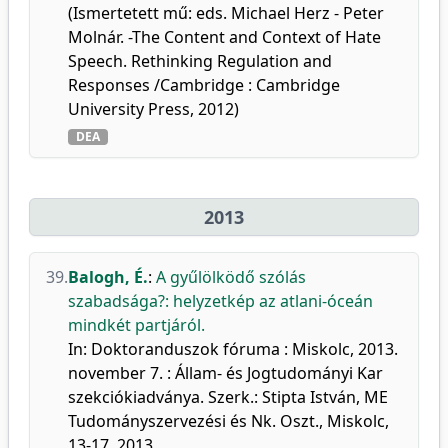
(Ismertetett mű: eds. Michael Herz - Peter
Molnár. -The Content and Context of Hate
Speech. Rethinking Regulation and
Responses /Cambridge : Cambridge
University Press, 2012)
DEA
2013
39.
Balogh, É.
:
A gyűlölködő szólás
szabadsága?: helyzetkép az atlani-óceán
mindkét partjáról.
In: Doktoranduszok fóruma : Miskolc, 2013.
november 7. : Állam- és Jogtudományi Kar
szekciókiadványa. Szerk.: Stipta István, ME
Tudományszervezési és Nk. Oszt., Miskolc,
13-17, 2013.