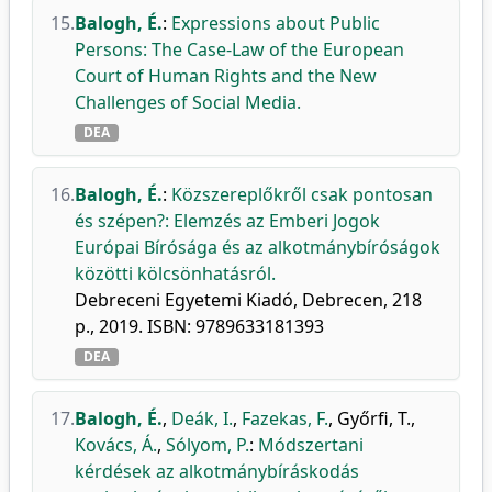
15.
Balogh, É.
:
Expressions about Public
Persons: The Case-Law of the European
Court of Human Rights and the New
Challenges of Social Media.
DEA
16.
Balogh, É.
:
Közszereplőkről csak pontosan
és szépen?: Elemzés az Emberi Jogok
Európai Bírósága és az alkotmánybíróságok
közötti kölcsönhatásról.
Debreceni Egyetemi Kiadó, Debrecen, 218
p., 2019. ISBN: 9789633181393
DEA
17.
Balogh, É.
,
Deák, I.
,
Fazekas, F.
,
Győrfi, T.
,
Kovács, Á.
,
Sólyom, P.
:
Módszertani
kérdések az alkotmánybíráskodás