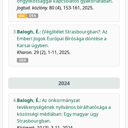
öngyilkossággal kapcsolatos gyakorlatában.
Jogtud. közlöny.
80 (4), 153-161, 2025.
doi
DEA
3.
Balogh, É.
:
(Vég)ítélet Strasbourgban?: Az
Emberi Jogok Európai Bírósága döntése a
Karsai ügyben.
Kharon.
29 (2), 1-11, 2025.
DEA
2024
4.
Balogh, É.
:
Az önkormányzat
tevékenységének nyilvános bírálhatósága a
közösségi médiában: Egy magyar ügy
Strasbourgban.
Közjavak.
10 (3), 3-11, 2024.