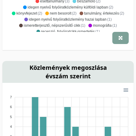
esettanulmány
(3)
beszámoló
(2)
idegen nyelvű folyóiratközlemény külföldi lapban
(2)
könyvfejezet
(2)
nem besorolt
(2)
tanulmány, értekezés
(2)
idegen nyelvű folyóiratközlemény hazai lapban
(1)
ismeretterjesztő, népszerűsítő cikk
(1)
monográfia
(1)
recenzió, folyóiratcikk-ismertetés
(1)
Közlemények megoszlása
évszám szerint
7
6
5
4