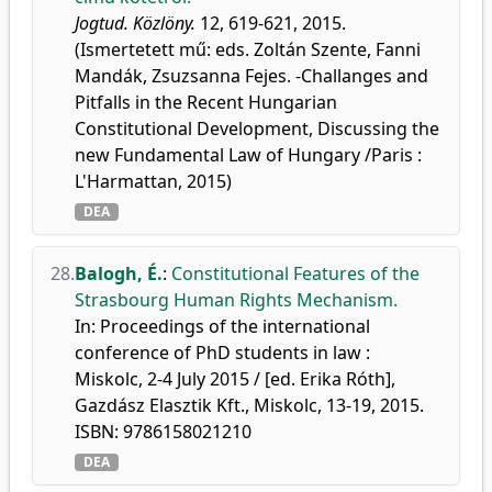
Jogtud. Közlöny.
12, 619-621, 2015.
(Ismertetett mű: eds. Zoltán Szente, Fanni
Mandák, Zsuzsanna Fejes. -Challanges and
Pitfalls in the Recent Hungarian
Constitutional Development, Discussing the
new Fundamental Law of Hungary /Paris :
L'Harmattan, 2015)
DEA
28.
Balogh, É.
:
Constitutional Features of the
Strasbourg Human Rights Mechanism.
In: Proceedings of the international
conference of PhD students in law :
Miskolc, 2-4 July 2015 / [ed. Erika Róth],
Gazdász Elasztik Kft., Miskolc, 13-19, 2015.
ISBN: 9786158021210
DEA