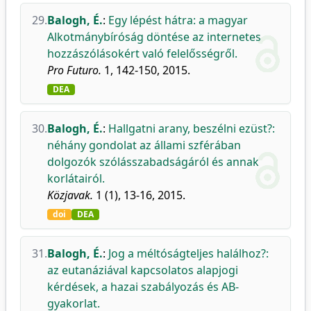
29.
Balogh, É.
:
Egy lépést hátra: a magyar
Alkotmánybíróság döntése az internetes
hozzászólásokért való felelősségről.
Pro Futuro.
1, 142-150, 2015.
DEA
30.
Balogh, É.
:
Hallgatni arany, beszélni ezüst?:
néhány gondolat az állami szférában
dolgozók szólásszabadságáról és annak
korlátairól.
Közjavak.
1 (1), 13-16, 2015.
doi
DEA
31.
Balogh, É.
:
Jog a méltóságteljes halálhoz?:
az eutanáziával kapcsolatos alapjogi
kérdések, a hazai szabályozás és AB-
gyakorlat.