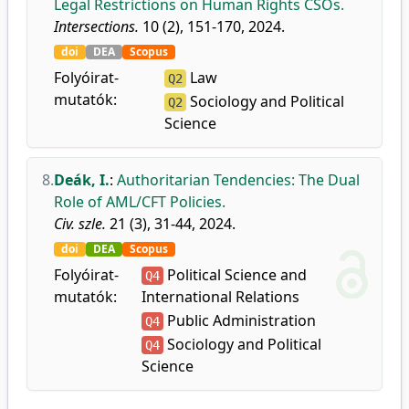
Legal Restrictions on Human Rights CSOs.
Intersections.
10 (2), 151-170, 2024.
doi
DEA
Scopus
Folyóirat-
Law
Q2
mutatók:
Sociology and Political
Q2
Science
8.
Deák, I.
:
Authoritarian Tendencies: The Dual
Role of AML/CFT Policies.
Civ. szle.
21 (3), 31-44, 2024.
doi
DEA
Scopus
Folyóirat-
Political Science and
Q4
mutatók:
International Relations
Public Administration
Q4
Sociology and Political
Q4
Science