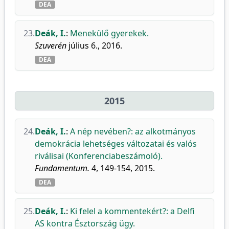
DEA
23.
Deák, I.
:
Menekülő gyerekek.
Szuverén
július 6., 2016.
DEA
2015
24.
Deák, I.
:
A nép nevében?: az alkotmányos
demokrácia lehetséges változatai és valós
riválisai (Konferenciabeszámoló).
Fundamentum.
4, 149-154, 2015.
DEA
25.
Deák, I.
:
Ki felel a kommentekért?: a Delfi
AS kontra Észtország ügy.