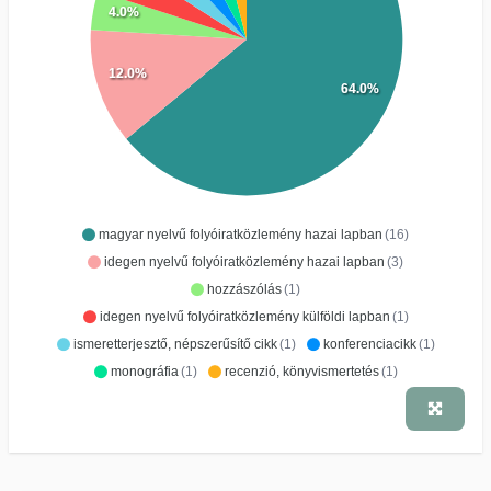
4.0%
12.0%
64.0%
magyar nyelvű folyóiratközlemény hazai lapban
(16)
idegen nyelvű folyóiratközlemény hazai lapban
(3)
hozzászólás
(1)
idegen nyelvű folyóiratközlemény külföldi lapban
(1)
ismeretterjesztő, népszerűsítő cikk
(1)
konferenciacikk
(1)
monográfia
(1)
recenzió, könyvismertetés
(1)