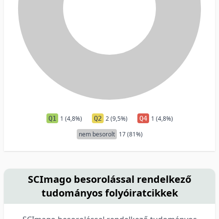
Q1
1 (4,8%)
Q2
2 (9,5%)
Q4
1 (4,8%)
nem besorolt
17 (81%)
SCImago besorolással rendelkező
tudományos folyóiratcikkek