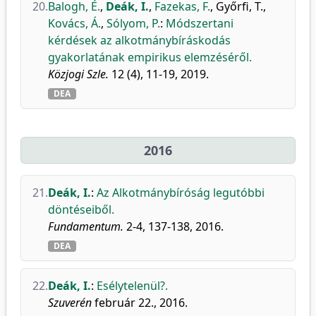
20.
Balogh, É.
,
Deák, I.
,
Fazekas, F.
,
Győrfi, T.
,
Kovács, Á.
,
Sólyom, P.
:
Módszertani
kérdések az alkotmánybíráskodás
gyakorlatának empirikus elemzéséről.
Közjogi Szle.
12 (4), 11-19, 2019.
DEA
2016
21.
Deák, I.
:
Az Alkotmánybíróság legutóbbi
döntéseiből.
Fundamentum.
2-4, 137-138, 2016.
DEA
22.
Deák, I.
:
Esélytelenül?.
Szuverén
február 22., 2016.