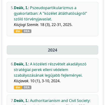
5.
Deák, I.
:
Pszeudopartikularizmus a
gyakorlatban: A "közélet átláthatóságról"
szóló törvényjavaslat.
Közjogi Szemle.
18 (3), 22-31, 2025.
doi
DEA
2024
6.
Deák, I.
:
A közéleti részvételt akadályozó
stratégiai perek elleni védelem
szabályozásának legújabb fejleményei.
Közjavak.
10 (1), 3-10, 2024.
doi
DEA
7.
Deák, I.
:
Authoritarianism and Civil Society: