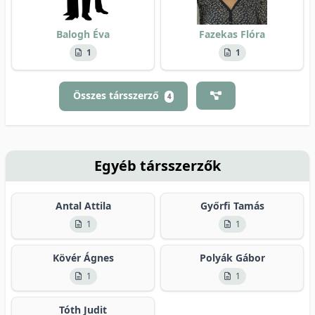
Balogh Éva
Fazekas Flóra
1
1
Összes társszerző
4
Egyéb társszerzők
Antal Attila
Győrfi Tamás
1
1
Kövér Ágnes
Polyák Gábor
1
1
Tóth Judit