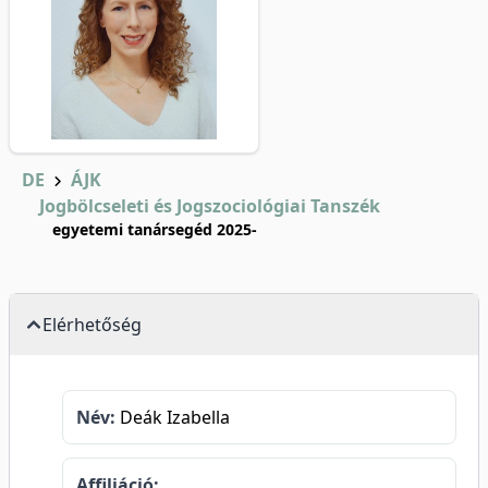
DE
ÁJK
Jogbölcseleti és Jogszociológiai Tanszék
egyetemi tanársegéd 2025-
Elérhetőség
Név:
Deák Izabella
Affiliáció: