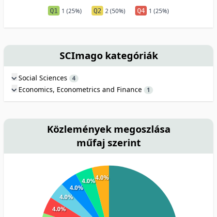
Q1
1 (25%)
Q2
2 (50%)
Q4
1 (25%)
SCImago kategóriák
Social Sciences
4
Economics, Econometrics and Finance
1
Közlemények megoszlása
műfaj szerint
4.0%
4.0%
4.0%
4.0%
4.0%