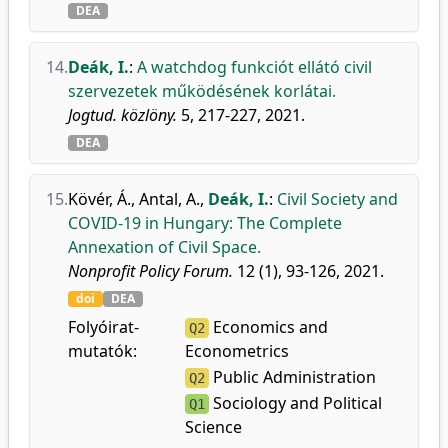
DEA
14.
Deák, I.
:
A watchdog funkciót ellátó civil
szervezetek működésének korlátai.
Jogtud. közlöny.
5, 217-227, 2021.
DEA
15.
Kövér, Á.
,
Antal, A.
,
Deák, I.
:
Civil Society and
COVID-19 in Hungary: The Complete
Annexation of Civil Space.
Nonprofit Policy Forum.
12 (1), 93-126, 2021.
doi
DEA
Folyóirat-
Economics and
Q2
mutatók:
Econometrics
Public Administration
Q2
Sociology and Political
Q1
Science