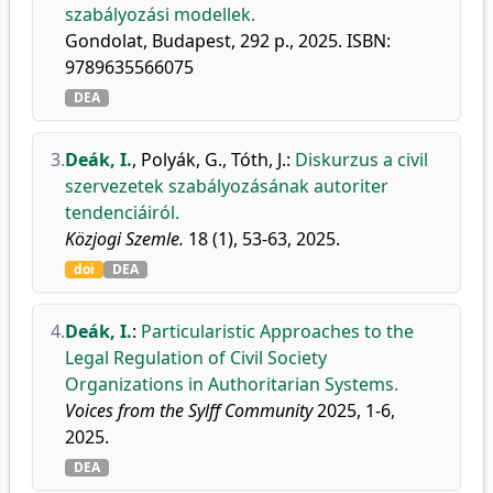
szabályozási modellek.
Gondolat, Budapest, 292 p., 2025. ISBN:
9789635566075
DEA
3.
Deák, I.
,
Polyák, G.
,
Tóth, J.
:
Diskurzus a civil
szervezetek szabályozásának autoriter
tendenciáiról.
Közjogi Szemle.
18 (1), 53-63, 2025.
doi
DEA
4.
Deák, I.
:
Particularistic Approaches to the
Legal Regulation of Civil Society
Organizations in Authoritarian Systems.
Voices from the Sylff Community
2025, 1-6,
2025.
DEA