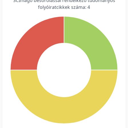
SCImago besorolással rendelkező tudományos
folyóiratcikkek száma: 4