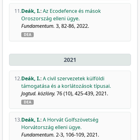
11.
Deák, I.
:
Az Ecodefence és mások
Oroszország elleni ügye.
Fundamentum.
3, 82-86, 2022.
DEA
2021
12.
Deák, I.
:
A civil szervezetek külföldi
támogatása és a korlátozások típusai.
Jogtud. közlöny.
76 (10), 425-439, 2021.
DEA
13.
Deák, I.
:
A Horvát Golfszövetség
Horvátország elleni ügye.
Fundamentum.
2-3, 106-109, 2021.