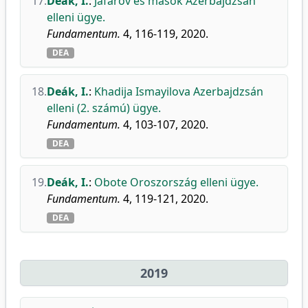
17.
Deák, I.
:
Jafarov és mások Azerbajdzsán
elleni ügye.
Fundamentum.
4, 116-119, 2020.
DEA
18.
Deák, I.
:
Khadija Ismayilova Azerbajdzsán
elleni (2. számú) ügye.
Fundamentum.
4, 103-107, 2020.
DEA
19.
Deák, I.
:
Obote Oroszország elleni ügye.
Fundamentum.
4, 119-121, 2020.
DEA
2019