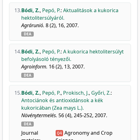
13.
Bódi, Z.
,
Pepó, P.
:
Aktualitások a kukorica
hektolitersúlyáról.
Agrárunió.
8 (2), 16, 2007.
DEA
14.
Bódi, Z.
,
Pepó, P.
:
A kukorica hektolitersúlyt
befolyásoló tényezői.
Agroinform.
16 (2), 13, 2007.
DEA
15.
Bódi, Z.
,
Pepó, P.
,
Prokisch, J.
,
Győri, Z.
:
Antociánok és antioxidánsok a kék
kukoricában (Zea mays L.).
Növénytermelés.
56 (4), 245-252, 2007.
DEA
Journal
Agronomy and Crop
Q4