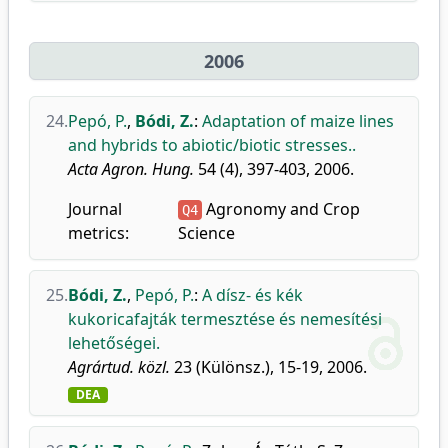
2006
24.
Pepó, P.
,
Bódi, Z.
:
Adaptation of maize lines
and hybrids to abiotic/biotic stresses..
Acta Agron. Hung.
54 (4), 397-403, 2006.
Journal
Agronomy and Crop
Q4
metrics:
Science
25.
Bódi, Z.
,
Pepó, P.
:
A dísz- és kék
kukoricafajták termesztése és nemesítési
lehetőségei.
Agrártud. közl.
23 (Különsz.), 15-19, 2006.
DEA