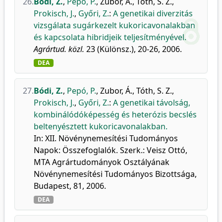
26.
Bódi, Z.
,
Pepó, P.
,
Zubor, Á.
,
Tóth, S. Z.
,
Prokisch, J.
,
Győri, Z.
:
A genetikai diverzitás
vizsgálata sugárkezelt kukoricavonalakban
és kapcsolata hibridjeik teljesítményével.
Agrártud. közl.
23 (Különsz.), 20-26, 2006.
DEA
27.
Bódi, Z.
,
Pepó, P.
,
Zubor, Á.
,
Tóth, S. Z.
,
Prokisch, J.
,
Győri, Z.
:
A genetikai távolság,
kombinálódóképesség és heterózis becslés
beltenyésztett kukoricavonalakban.
In: XII. Növénynemesítési Tudományos
Napok: Összefoglalók. Szerk.: Veisz Ottó,
MTA Agrártudományok Osztályának
Növénynemesítési Tudományos Bizottsága,
Budapest, 81, 2006.
DEA