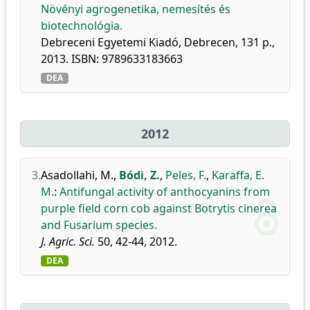
Növényi agrogenetika, nemesítés és
biotechnológia.
Debreceni Egyetemi Kiadó, Debrecen, 131 p.,
2013. ISBN: 9789633183663
DEA
2012
3.
Asadollahi, M.
,
Bódi, Z.
,
Peles, F.
,
Karaffa, E.
M.
:
Antifungal activity of anthocyanins from
purple field corn cob against Botrytis cinerea
and Fusarium species.
J. Agric. Sci.
50, 42-44, 2012.
DEA