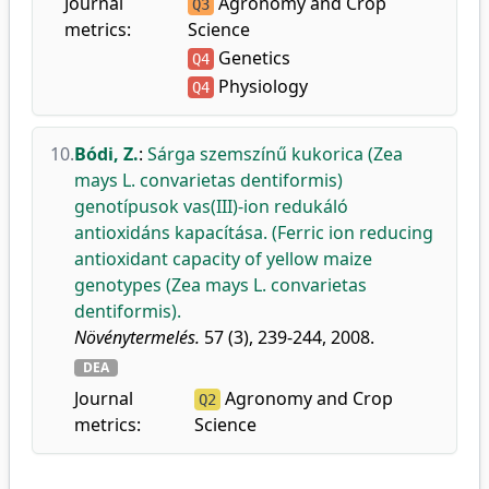
Journal
Agronomy and Crop
Q3
metrics:
Science
Genetics
Q4
Physiology
Q4
10.
Bódi, Z.
:
Sárga szemszínű kukorica (Zea
mays L. convarietas dentiformis)
genotípusok vas(III)-ion redukáló
antioxidáns kapacítása. (Ferric ion reducing
antioxidant capacity of yellow maize
genotypes (Zea mays L. convarietas
dentiformis).
Növénytermelés.
57 (3), 239-244, 2008.
DEA
Journal
Agronomy and Crop
Q2
metrics:
Science