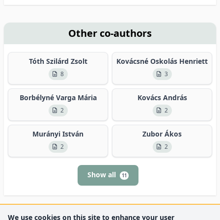
Other co-authors
Tóth Szilárd Zsolt
Kovácsné Oskolás Henriett
8
3
Borbélyné Varga Mária
Kovács András
2
2
Murányi István
Zubor Ákos
2
2
Show all
11
We use cookies on this site to enhance your user