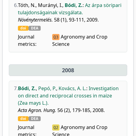
6.
Tóth, N.
,
Murányi, I.
,
Bódi, Z.
:
Az árpa söripari
tulajdonságainak vizsgálata.
Növénytermelés.
58 (1), 93-111, 2009.
doi
DEA
Journal
Agronomy and Crop
Q3
metrics:
Science
2008
7.
Bódi, Z.
,
Pepó, P.
,
Kovács, A. L.
:
Investigation
on direct and reciprocal crosses in maize
(Zea mays L.).
Acta Agron. Hung.
56 (2), 179-185, 2008.
doi
DEA
Journal
Agronomy and Crop
Q2
metrics:
Science