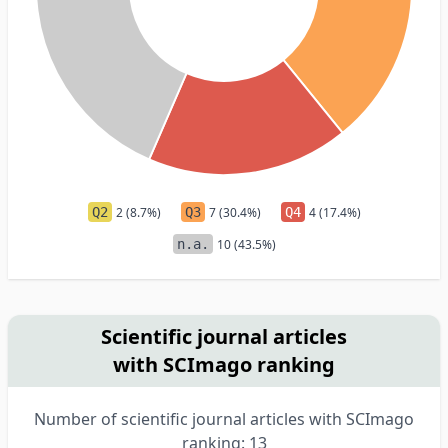
Q2
2 (8.7%)
Q3
7 (30.4%)
Q4
4 (17.4%)
n.a.
10 (43.5%)
Scientific journal articles
with SCImago ranking
Number of scientific journal articles with SCImago
ranking: 13