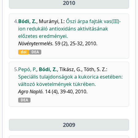
2010
4.
Bódi, Z.
,
Murányi, I.
:
Őszi árpa fajták vas(III)-
ion redukáló antioxidáns aktivitásának
előzetes eredményei.
Növénytermelés.
59 (2), 25-32, 2010.
doi
DEA
5.
Pepó, P.
,
Bódi, Z.
,
Tikász, G.
,
Tóth, S. Z.
:
Speciális tulajdonságok a kukorica esetében:
változó követelmények tükrében.
Agro Napló.
14 (4), 39-40, 2010.
DEA
2009