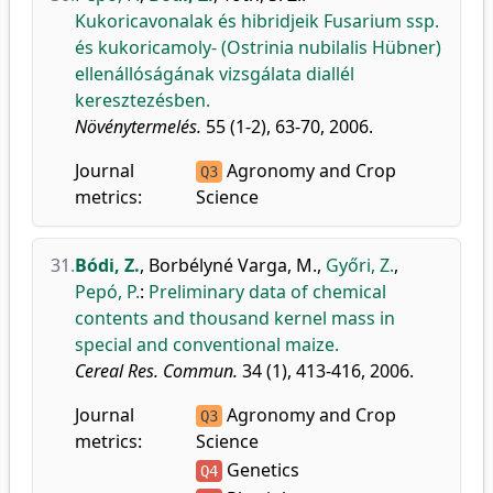
Kukoricavonalak és hibridjeik Fusarium ssp.
és kukoricamoly- (Ostrinia nubilalis Hübner)
ellenállóságának vizsgálata diallél
keresztezésben.
Növénytermelés.
55 (1-2), 63-70, 2006.
Journal
Agronomy and Crop
Q3
metrics:
Science
31.
Bódi, Z.
,
Borbélyné Varga, M.
,
Győri, Z.
,
Pepó, P.
:
Preliminary data of chemical
contents and thousand kernel mass in
special and conventional maize.
Cereal Res. Commun.
34 (1), 413-416, 2006.
Journal
Agronomy and Crop
Q3
metrics:
Science
Genetics
Q4