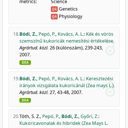
metrics:
Science
Genetics
Q4
Physiology
Q4
18.
Bódi, Z.
,
Pepó, P.
,
Kovács, A. L.
:
Kék és vörös
szemszínű kukoricák nemesítési értékelése.
Agrártud. közl.
26 (különszám), 239-243,
2007.
DEA
19.
Bódi, Z.
,
Pepó, P.
,
Kovács, A. L.
:
Keresztezési
irányok vizsgálata kukoricánál (Zea mays L.).
Agrártud. közl.
27, 43-48, 2007.
DEA
20.
Tóth, S. Z.
,
Pepó, P.
,
Bódi, Z.
,
Győri, Z.
:
Kukoricavonalak és hibridek (Zea Mays L.