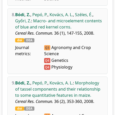
8.
Bódi, Z.
,
Pepó, P.
,
Kovács, A. L.
,
Széles, É.
,
Győri, Z.
:
Macro- and microelement contents
of blue and red kernel corns.
Cereal Res. Commun.
36 (1), 147-155, 2008.
doi
DEA
Journal
Agronomy and Crop
Q3
metrics:
Science
Genetics
Q4
Physiology
Q4
9.
Bódi, Z.
,
Pepó, P.
,
Kovács, A. L.
:
Morphology
of tassel components and their relationship
to some quantitative features in maize.
Cereal Res. Commun.
36 (2), 353-360, 2008.
doi
DEA