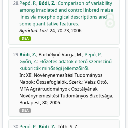
28.
Pepó, P.
,
Bódi, Z.
:
Comparison of variability
among irradiated and control inbred maize
lines via morphological descriptions and
some quantitative features.
Agrártud. közl.
24, 70-73, 2006.
DEA
29.
Bódi, Z.
,
Borbélyné Varga, M.
,
Pepó, P.
,
Győri, Z.
:
Előzetes adatok eltérő szemszínű
kukoricák minőségi jellemzőiről.
In: XII. Növénynemesítési Tudományos
Napok: Összefoglalók. Szerk.: Veisz Ottó,
MTA Agrártudományok Osztályának
Növénynemesítési Tudományos Bizottsága,
Budapest, 80, 2006.
DEA
30.
Pepó, P.
,
Bódi, Z.
,
Tóth, S. Z.
: