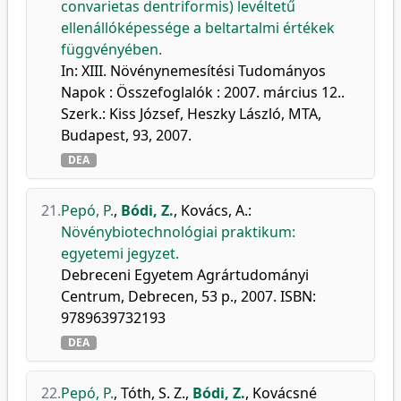
convarietas dentriformis) levéltetű
ellenállóképessége a beltartalmi értékek
függvényében.
In: XIII. Növénynemesítési Tudományos
Napok : Összefoglalók : 2007. március 12..
Szerk.: Kiss József, Heszky László, MTA,
Budapest, 93, 2007.
DEA
21.
Pepó, P.
,
Bódi, Z.
,
Kovács, A.
:
Növénybiotechnológiai praktikum:
egyetemi jegyzet.
Debreceni Egyetem Agrártudományi
Centrum, Debrecen, 53 p., 2007. ISBN:
9789639732193
DEA
22.
Pepó, P.
,
Tóth, S. Z.
,
Bódi, Z.
,
Kovácsné