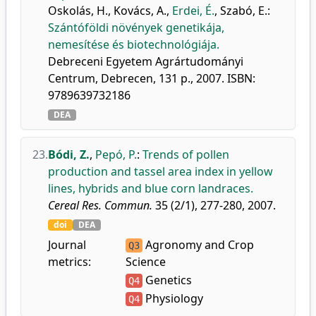
Oskolás, H.
,
Kovács, A.
,
Erdei, É.
,
Szabó, E.
:
Szántóföldi növények genetikája,
nemesítése és biotechnológiája.
Debreceni Egyetem Agrártudományi
Centrum, Debrecen, 131 p., 2007. ISBN:
9789639732186
DEA
23.
Bódi, Z.
,
Pepó, P.
:
Trends of pollen
production and tassel area index in yellow
lines, hybrids and blue corn landraces.
Cereal Res. Commun.
35 (2/1), 277-280, 2007.
doi
DEA
Journal
Agronomy and Crop
Q3
metrics:
Science
Genetics
Q4
Physiology
Q4