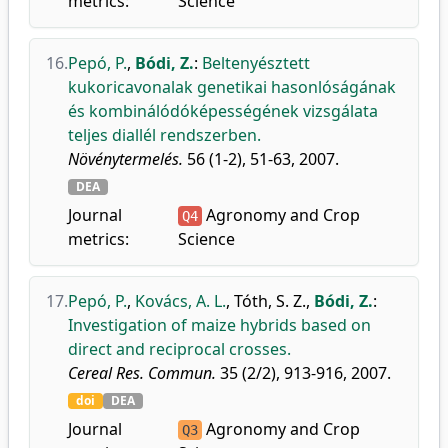
metrics:
Science
16.
Pepó, P.
,
Bódi, Z.
:
Beltenyésztett
kukoricavonalak genetikai hasonlóságának
és kombinálódóképességének vizsgálata
teljes diallél rendszerben.
Növénytermelés.
56 (1-2), 51-63, 2007.
DEA
Journal
Agronomy and Crop
Q4
metrics:
Science
17.
Pepó, P.
,
Kovács, A. L.
,
Tóth, S. Z.
,
Bódi, Z.
:
Investigation of maize hybrids based on
direct and reciprocal crosses.
Cereal Res. Commun.
35 (2/2), 913-916, 2007.
doi
DEA
Journal
Agronomy and Crop
Q3