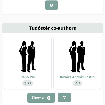
Tudóstér co-authors
Pepó Pál
Kovács András László
27
9
Show all
8