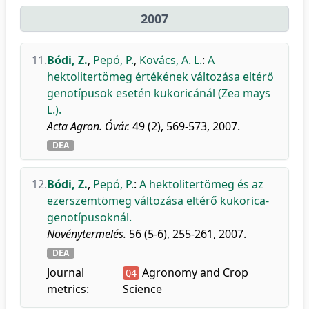
2007
11.
Bódi, Z.
,
Pepó, P.
,
Kovács, A. L.
:
A
hektolitertömeg értékének változása eltérő
genotípusok esetén kukoricánál (Zea mays
L.).
Acta Agron. Óvár.
49 (2), 569-573, 2007.
DEA
12.
Bódi, Z.
,
Pepó, P.
:
A hektolitertömeg és az
ezerszemtömeg változása eltérő kukorica-
genotípusoknál.
Növénytermelés.
56 (5-6), 255-261, 2007.
DEA
Journal
Agronomy and Crop
Q4
metrics:
Science