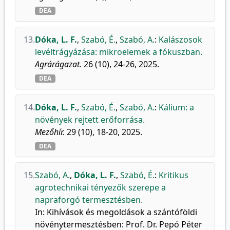
DEA
13.
Dóka, L. F.
,
Szabó, É.
,
Szabó, A.
:
Kalászosok
levéltrágyázása: mikroelemek a fókuszban.
Agrárágazat.
26 (10), 24-26, 2025.
DEA
14.
Dóka, L. F.
,
Szabó, É.
,
Szabó, A.
:
Kálium: a
növények rejtett erőforrása.
Mezőhír.
29 (10), 18-20, 2025.
DEA
15.
Szabó, A.
,
Dóka, L. F.
,
Szabó, É.
:
Kritikus
agrotechnikai tényezők szerepe a
napraforgó termesztésben.
In: Kihívások és megoldások a szántóföldi
növénytermesztésben: Prof. Dr. Pepó Péter