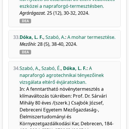
eszközei a napraforgó-termesztésben.
Agrárágazat.
25 (12), 30-32, 2024.
DEA
33.
Dóka, L. F.
,
Szabó, A.
:
A mohar termesztése.
Mezőhír.
28 (5), 38-40, 2024.
DEA
34.
Szabó, A.
,
Szabó, É.
,
Dóka, L. F.
:
A
napraforgó agrotechnikai tényezőinek
vizsgálata eltérő évjáratokban.
In: A fenntartható növénytermesztés a
klímaváltozás tükrében: Prof. Dr. Sárvári
Mihály 80 éves /(szerk.) Csajbók József,
Debreceni Egyetem Mezőgazdaság-,
Élelmiszertudományi és
Környezetgazdálkodási Kar, Debrecen, 184-