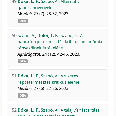
49.
Dóka, L. F.
,
Szabó, A.
:
Alternatív
gabonanövények.
Mezőhír.
27 (7), 28-32, 2023.
DEA
50.
Szabó, A.
,
Dóka, L. F.
,
Szabó, É.
:
A
napraforgó-termesztés kritikus agronómiai
tényezőinek értékelése.
Agrárágazat.
24 (12), 42-46, 2023.
DEA
51.
Dóka, L. F.
,
Szabó, A.
:
A sikeres
repcetermesztés kritikus elemei.
Mezőhír.
27 (6), 22-26, 2023.
DEA
52.
Dóka, L. F.
,
Szabó, A.
:
A talaj vízháztartása