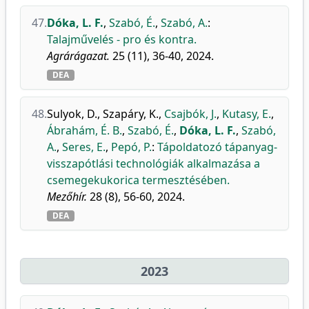
47.
Dóka, L. F.
,
Szabó, É.
,
Szabó, A.
:
Talajművelés - pro és kontra.
Agrárágazat.
25 (11), 36-40, 2024.
DEA
48.
Sulyok, D.
,
Szapáry, K.
,
Csajbók, J.
,
Kutasy, E.
,
Ábrahám, É. B.
,
Szabó, É.
,
Dóka, L. F.
,
Szabó,
A.
,
Seres, E.
,
Pepó, P.
:
Tápoldatozó tápanyag-
visszapótlási technológiák alkalmazása a
csemegekukorica termesztésében.
Mezőhír.
28 (8), 56-60, 2024.
DEA
2023