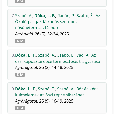
DEA
7.
Szabó, A.
,
Dóka, L. F.
,
Ragán, P.
,
Szabó, É.
:
Az
Ökológiai gazdálkodás szerepe a
növénytermesztésben.
Agrárunió.
26 (5), 32-34, 2025.
DEA
8.
Dóka, L. F.
,
Szabó, A.
,
Szabó, É.
,
Vad, A.
:
Az
őszi káposztarepce termesztése, trágyázása.
Agrárágazat.
26 (2), 14-18, 2025.
DEA
9.
Dóka, L. F.
,
Szabó, É.
,
Szabó, A.
:
Bór és kén:
kulcselemek az őszi repce sikeréhez.
Agrárágazat.
26 (9), 16-19, 2025.
DEA