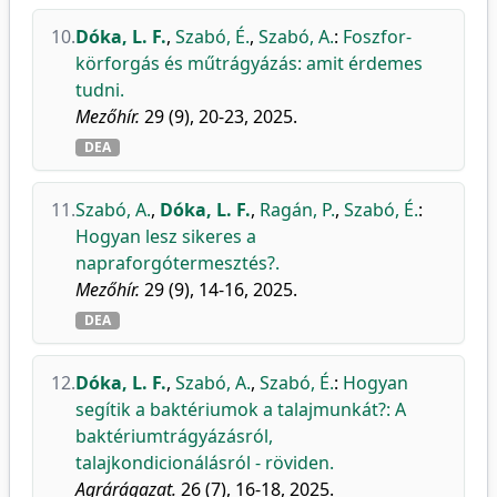
10.
Dóka, L. F.
,
Szabó, É.
,
Szabó, A.
:
Foszfor-
körforgás és műtrágyázás: amit érdemes
tudni.
Mezőhír.
29 (9), 20-23, 2025.
DEA
11.
Szabó, A.
,
Dóka, L. F.
,
Ragán, P.
,
Szabó, É.
:
Hogyan lesz sikeres a
napraforgótermesztés?.
Mezőhír.
29 (9), 14-16, 2025.
DEA
12.
Dóka, L. F.
,
Szabó, A.
,
Szabó, É.
:
Hogyan
segítik a baktériumok a talajmunkát?: A
baktériumtrágyázásról,
talajkondicionálásról - röviden.
Agrárágazat.
26 (7), 16-18, 2025.