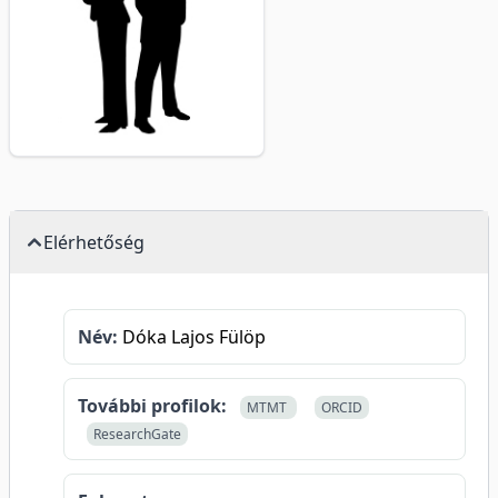
Elérhetőség
Név:
Dóka Lajos Fülöp
További profilok:
MTMT
ORCID
ResearchGate