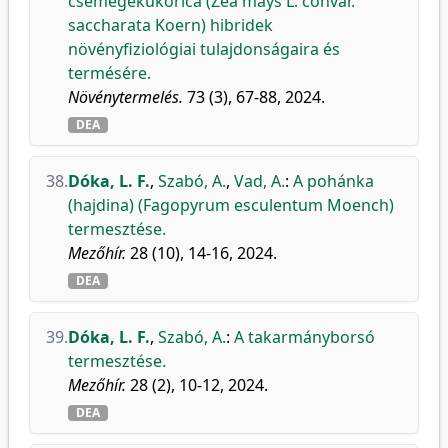
csemegekukorica (Zea mays L. convar.
saccharata Koern) hibridek
növényfiziológiai tulajdonságaira és
termésére.
Növénytermelés.
73 (3), 67-88, 2024.
DEA
38.
Dóka, L. F.
,
Szabó, A.
,
Vad, A.
:
A pohánka
(hajdina) (Fagopyrum esculentum Moench)
termesztése.
Mezőhír.
28 (10), 14-16, 2024.
DEA
39.
Dóka, L. F.
,
Szabó, A.
:
A takarmányborsó
termesztése.
Mezőhír.
28 (2), 10-12, 2024.
DEA