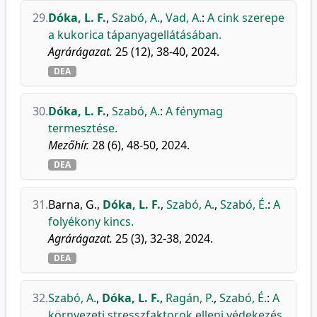
29.
Dóka, L. F.
,
Szabó, A.
,
Vad, A.
:
A cink szerepe
a kukorica tápanyagellátásában.
Agrárágazat.
25 (12), 38-40, 2024.
DEA
30.
Dóka, L. F.
,
Szabó, A.
:
A fénymag
termesztése.
Mezőhír.
28 (6), 48-50, 2024.
DEA
31.
Barna, G.
,
Dóka, L. F.
,
Szabó, A.
,
Szabó, É.
:
A
folyékony kincs.
Agrárágazat.
25 (3), 32-38, 2024.
DEA
32.
Szabó, A.
,
Dóka, L. F.
,
Ragán, P.
,
Szabó, É.
:
A
környezeti stresszfaktorok elleni védekezés