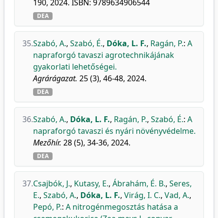
190, 2024. ISBN: 9789634906544
DEA
35.
Szabó, A.
,
Szabó, É.
,
Dóka, L. F.
,
Ragán, P.
:
A
napraforgó tavaszi agrotechnikájának
gyakorlati lehetőségei.
Agrárágazat.
25 (3), 46-48, 2024.
DEA
36.
Szabó, A.
,
Dóka, L. F.
,
Ragán, P.
,
Szabó, É.
:
A
napraforgó tavaszi és nyári növényvédelme.
Mezőhír.
28 (5), 34-36, 2024.
DEA
37.
Csajbók, J.
,
Kutasy, E.
,
Ábrahám, É. B.
,
Seres,
E.
,
Szabó, A.
,
Dóka, L. F.
,
Virág, I. C.
,
Vad, A.
,
Pepó, P.
:
A nitrogénmegosztás hatása a