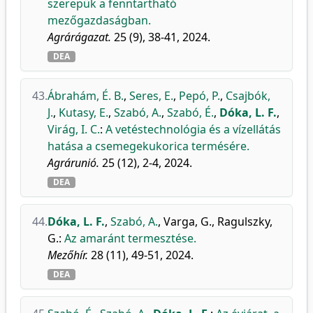
szerepük a fenntartható
mezőgazdaságban.
Agrárágazat.
25 (9), 38-41, 2024.
DEA
43.
Ábrahám, É. B.
,
Seres, E.
,
Pepó, P.
,
Csajbók,
J.
,
Kutasy, E.
,
Szabó, A.
,
Szabó, É.
,
Dóka, L. F.
,
Virág, I. C.
:
A vetéstechnológia és a vízellátás
hatása a csemegekukorica termésére.
Agrárunió.
25 (12), 2-4, 2024.
DEA
44.
Dóka, L. F.
,
Szabó, A.
,
Varga, G.
,
Ragulszky,
G.
:
Az amaránt termesztése.
Mezőhír.
28 (11), 49-51, 2024.
DEA