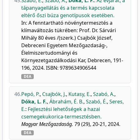
45.
Szabó, É.
,
Szabó, A.
,
Dóka, L. F.
:
Az évjárat, a
tápanyagellátás és a termés kapcsolata
eltérő őszi búza genotípusok esetében.
In: A fenntartható növénytermesztés a
klímaváltozás tükrében: Prof. Dr. Sárvári
Mihály 80 éves /(szerk.) Csajbók József,
Debreceni Egyetem Mezőgazdaság-,
Élelmiszertudományi és
Környezetgazdálkodási Kar, Debrecen, 191-
196, 2024. ISBN: 9789634906544
DEA
46.
Pepó, P.
,
Csajbók, J.
,
Kutasy, E.
,
Szabó, A.
,
Dóka, L. F.
,
Ábrahám, É. B.
,
Szabó, É.
,
Seres,
E.
:
Fejlesztési lehetőségek a hazai
csemegekukorica-termesztésben.
Magyar Mezőgazdaság.
79 (29), 20-21, 2024.
DEA