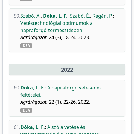
59.
Szabó, A.
,
Dóka, L. F.
,
Szabó, É.
,
Ragán, P.
:
Vetéstechnológiai optimumok a
napraforgó-termesztésben.
Agrárágazat.
24 (3), 18-24, 2023.
DEA
2022
60.
Dóka, L. F.
:
A napraforgó vetésének
feltételei.
Agrárágazat.
22 (1), 22-26, 2022.
DEA
61.
Dóka, L. F.
:
A szója vetése és