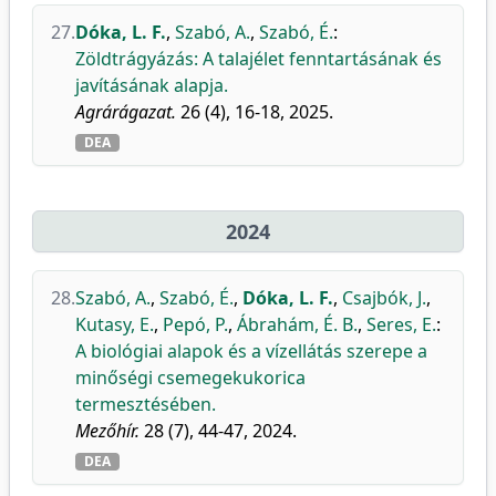
27.
Dóka, L. F.
,
Szabó, A.
,
Szabó, É.
:
Zöldtrágyázás: A talajélet fenntartásának és
javításának alapja.
Agrárágazat.
26 (4), 16-18, 2025.
DEA
2024
28.
Szabó, A.
,
Szabó, É.
,
Dóka, L. F.
,
Csajbók, J.
,
Kutasy, E.
,
Pepó, P.
,
Ábrahám, É. B.
,
Seres, E.
:
A biológiai alapok és a vízellátás szerepe a
minőségi csemegekukorica
termesztésében.
Mezőhír.
28 (7), 44-47, 2024.
DEA