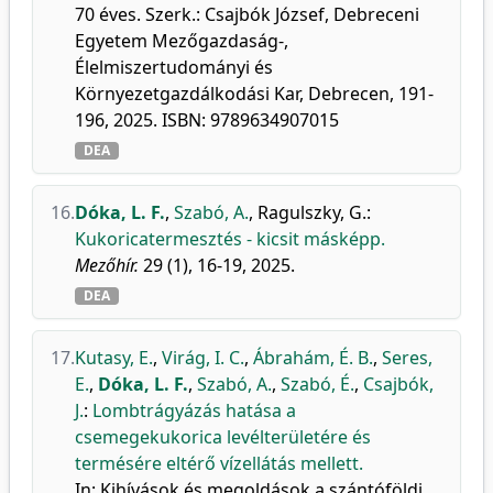
70 éves. Szerk.: Csajbók József, Debreceni
Egyetem Mezőgazdaság-,
Élelmiszertudományi és
Környezetgazdálkodási Kar, Debrecen, 191-
196, 2025. ISBN: 9789634907015
DEA
16.
Dóka, L. F.
,
Szabó, A.
,
Ragulszky, G.
:
Kukoricatermesztés - kicsit másképp.
Mezőhír.
29 (1), 16-19, 2025.
DEA
17.
Kutasy, E.
,
Virág, I. C.
,
Ábrahám, É. B.
,
Seres,
E.
,
Dóka, L. F.
,
Szabó, A.
,
Szabó, É.
,
Csajbók,
J.
:
Lombtrágyázás hatása a
csemegekukorica levélterületére és
termésére eltérő vízellátás mellett.
In: Kihívások és megoldások a szántóföldi