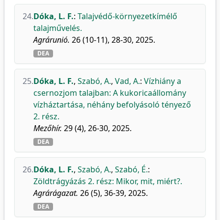
24.
Dóka, L. F.
:
Talajvédő-környezetkímélő
talajművelés.
Agrárunió.
26 (10-11), 28-30, 2025.
DEA
25.
Dóka, L. F.
,
Szabó, A.
,
Vad, A.
:
Vízhiány a
csernozjom talajban: A kukoricaállomány
vízháztartása, néhány befolyásoló tényező
2. rész.
Mezőhír.
29 (4), 26-30, 2025.
DEA
26.
Dóka, L. F.
,
Szabó, A.
,
Szabó, É.
:
Zöldtrágyázás 2. rész: Mikor, mit, miért?.
Agrárágazat.
26 (5), 36-39, 2025.
DEA