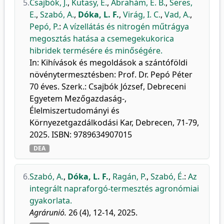
5.
Csajbók, J.
,
Kutasy, E.
,
Ábrahám, É. B.
,
Seres,
E.
,
Szabó, A.
,
Dóka, L. F.
,
Virág, I. C.
,
Vad, A.
,
Pepó, P.
:
A vízellátás és nitrogén műtrágya
megosztás hatása a csemegekukorica
hibridek termésére és minőségére.
In: Kihívások és megoldások a szántóföldi
növénytermesztésben: Prof. Dr. Pepó Péter
70 éves. Szerk.: Csajbók József, Debreceni
Egyetem Mezőgazdaság-,
Élelmiszertudományi és
Környezetgazdálkodási Kar, Debrecen, 71-79,
2025. ISBN: 9789634907015
DEA
6.
Szabó, A.
,
Dóka, L. F.
,
Ragán, P.
,
Szabó, É.
:
Az
integrált napraforgó-termesztés agronómiai
gyakorlata.
Agrárunió.
26 (4), 12-14, 2025.