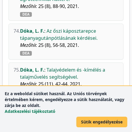
Mezőhír.
25 (8), 88-90, 2021.
DEA
74.
Dóka, L. F.
:
Az őszi káposztarepce
tápanyagutánpótlásának kérdései.
Mezőhír.
25 (8), 56-58, 2021.
DEA
75.
Dóka, L. F.
:
Talajvédelem és -kímélés a
talajművelés segítségével.
Mezőhír.
25 (11), 42-44, 2021.
DEA
Ez a weboldal sütiket használ. Az Uniós törvények
értelmében kérem, engedélyezze a sütik használatát, vagy
zárja be az oldalt.
Adatkezelési tájékoztató
2020
Sütik engedélyezése