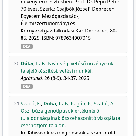
növénytermesztésben: Prof. Dr. Pepó Péter
70 éves. Szerk.: Csajbók József, Debreceni
Egyetem Mezőgazdaság-,
Élelmiszertudományi és
Környezetgazdálkodási Kar, Debrecen, 80-
85, 2025. ISBN: 9789634907015
DEA
20.
Dóka, L. F.
:
Nyár végi vetésű növényeink
talajelőkészítési, vetési munkái.
Agrárunió.
26 (8-9), 34-37, 2025.
DEA
21.
Szabó, É.
,
Dóka, L. F.
,
Ragán, P.
,
Szabó, A.
:
Őszi búza genotípusok értékmérő
tulajdonságainak összehasonlító vizsgálata
csernozjom talajon.
In: Kihívások és megoldások a szántóföldi