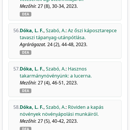
Mezőhír.
27 (8), 30-34, 2023.
DEA
56.
Dóka, L. F.
,
Szabó, A.
:
Az őszi káposztarepce
tavaszi tápanyag-utánpótlása.
Agrárágazat.
24 (2), 44-48, 2023.
DEA
57.
Dóka, L. F.
,
Szabó, A.
:
Hasznos
takarmánynövényünk: a lucerna.
Mezőhír.
27 (4), 46-51, 2023.
DEA
58.
Dóka, L. F.
,
Szabó, A.
:
Röviden a kapás
növények növényápolási munkáiról.
Mezőhír.
27 (5), 40-42, 2023.
DEA