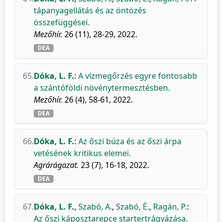
tápanyagellátás és az öntözés
összefüggései.
Mezőhír.
26 (11), 28-29, 2022.
DEA
65.
Dóka, L. F.
:
A vízmegőrzés egyre fontosabb
a szántóföldi növénytermesztésben.
Mezőhír.
26 (4), 58-61, 2022.
DEA
66.
Dóka, L. F.
:
Az őszi búza és az őszi árpa
vetésének kritikus elemei.
Agrárágazat.
23 (7), 16-18, 2022.
DEA
67.
Dóka, L. F.
,
Szabó, A.
,
Szabó, É.
,
Ragán, P.
:
Az őszi káposztarepce startertrágyázása.