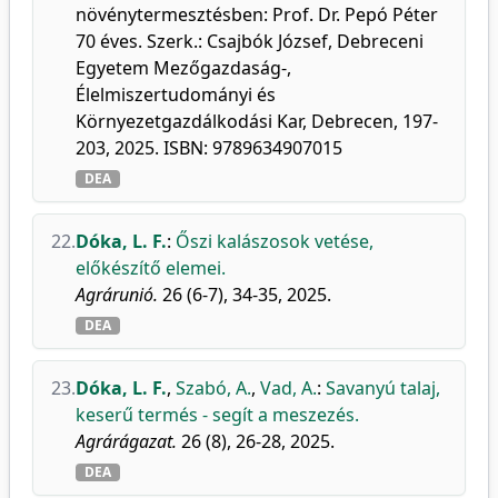
növénytermesztésben: Prof. Dr. Pepó Péter
70 éves. Szerk.: Csajbók József, Debreceni
Egyetem Mezőgazdaság-,
Élelmiszertudományi és
Környezetgazdálkodási Kar, Debrecen, 197-
203, 2025. ISBN: 9789634907015
DEA
22.
Dóka, L. F.
:
Őszi kalászosok vetése,
előkészítő elemei.
Agrárunió.
26 (6-7), 34-35, 2025.
DEA
23.
Dóka, L. F.
,
Szabó, A.
,
Vad, A.
:
Savanyú talaj,
keserű termés - segít a meszezés.
Agrárágazat.
26 (8), 26-28, 2025.
DEA