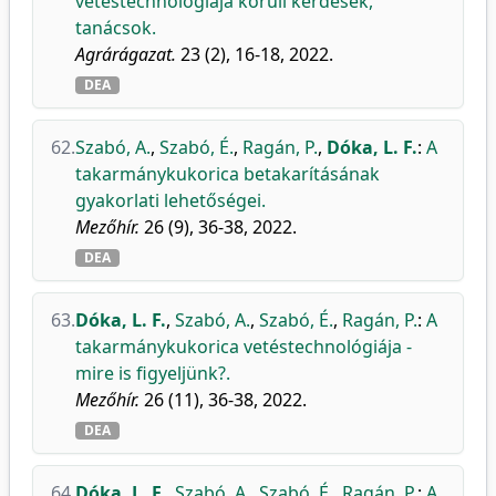
vetéstechnológiája körüli kérdések,
tanácsok.
Agrárágazat.
23 (2), 16-18, 2022.
DEA
62.
Szabó, A.
,
Szabó, É.
,
Ragán, P.
,
Dóka, L. F.
:
A
takarmánykukorica betakarításának
gyakorlati lehetőségei.
Mezőhír.
26 (9), 36-38, 2022.
DEA
63.
Dóka, L. F.
,
Szabó, A.
,
Szabó, É.
,
Ragán, P.
:
A
takarmánykukorica vetéstechnológiája -
mire is figyeljünk?.
Mezőhír.
26 (11), 36-38, 2022.
DEA
64.
Dóka, L. F.
,
Szabó, A.
,
Szabó, É.
,
Ragán, P.
:
A