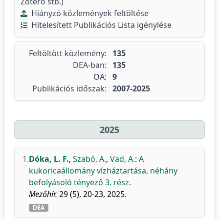
Zotero stb.)
Hiányzó közlemények feltöltése
Hitelesített Publikációs Lista igénylése
Feltöltött közlemény:
135
DEA-ban:
135
OA:
9
Publikációs időszak:
2007-2025
2025
1.
Dóka, L. F.
,
Szabó, A.
,
Vad, A.
:
A
kukoricaállomány vízháztartása, néhány
befolyásoló tényező 3. rész.
Mezőhír.
29 (5), 20-23, 2025.
DEA