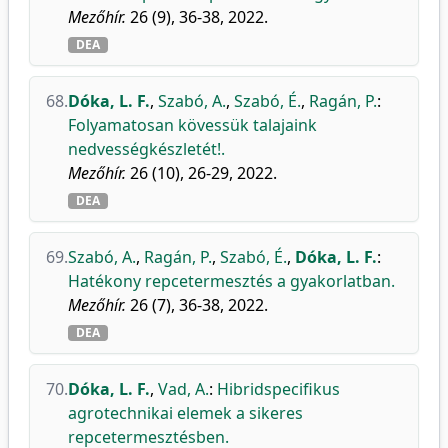
Mezőhír.
26 (9), 36-38, 2022.
DEA
68.
Dóka, L. F.
,
Szabó, A.
,
Szabó, É.
,
Ragán, P.
:
Folyamatosan kövessük talajaink
nedvességkészletét!.
Mezőhír.
26 (10), 26-29, 2022.
DEA
69.
Szabó, A.
,
Ragán, P.
,
Szabó, É.
,
Dóka, L. F.
:
Hatékony repcetermesztés a gyakorlatban.
Mezőhír.
26 (7), 36-38, 2022.
DEA
70.
Dóka, L. F.
,
Vad, A.
:
Hibridspecifikus
agrotechnikai elemek a sikeres
repcetermesztésben.