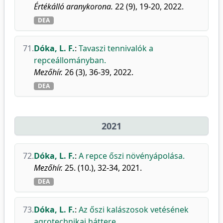
Értékálló aranykorona.
22 (9), 19-20, 2022.
DEA
71.
Dóka, L. F.
:
Tavaszi tennivalók a
repceállományban.
Mezőhír.
26 (3), 36-39, 2022.
DEA
2021
72.
Dóka, L. F.
:
A repce őszi növényápolása.
Mezőhír.
25. (10.), 32-34, 2021.
DEA
73.
Dóka, L. F.
:
Az őszi kalászosok vetésének
agrotechnikai háttere.