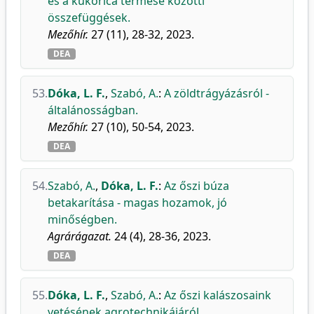
és a kukorica termése közötti
összefüggések.
Mezőhír.
27 (11), 28-32, 2023.
DEA
53.
Dóka, L. F.
,
Szabó, A.
:
A zöldtrágyázásról -
általánosságban.
Mezőhír.
27 (10), 50-54, 2023.
DEA
54.
Szabó, A.
,
Dóka, L. F.
:
Az őszi búza
betakarítása - magas hozamok, jó
minőségben.
Agrárágazat.
24 (4), 28-36, 2023.
DEA
55.
Dóka, L. F.
,
Szabó, A.
:
Az őszi kalászosaink
vetésének agrotechnikájáról.