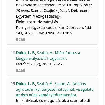
növénytermesztésben: Prof. Dr. Pepó Péter
70 éves. Szerk.: Csajbók József, Debreceni
Egyetem Mezőgazdaság-,
Élelmiszertudományi és
Környezetgazdálkodási Kar, Debrecen, 133-
141, 2025. ISBN: 9789634907015
DEA
18.
Dóka, L. F.
,
Szabó, A.
:
Miért fontos a
kiegyensúlyozott trágyázás?.
Mezőhír.
29 (7), 28-31, 2025.
DEA
19.
Dóka, L. F.
,
Szabó, É.
,
Szabó, A.
:
Néhány
agrotechnikai tényező hatásának vizsgálata
az őszi búza keményítőtartalmára.
In: Kihívások és megoldások a szántóföldi