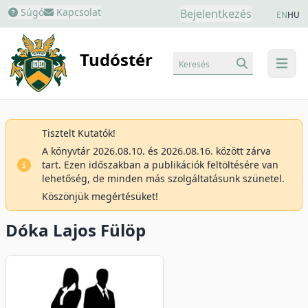
Súgó
Kapcsolat
Bejelentkezés
EN
HU
Tudóstér
Keresés
menu
Tisztelt Kutatók!
A könyvtár 2026.08.10. és 2026.08.16. között zárva
tart. Ezen időszakban a publikációk feltöltésére van
lehetőség, de minden más szolgáltatásunk szünetel.
Köszönjük megértésüket!
Dóka Lajos Fülöp