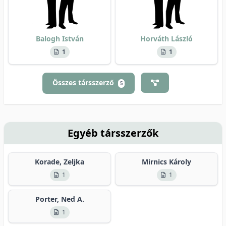
Balogh István
Horváth László
1
1
Összes társszerző
5
Egyéb társszerzők
Korade, Zeljka
Mirnics Károly
1
1
Porter, Ned A.
1