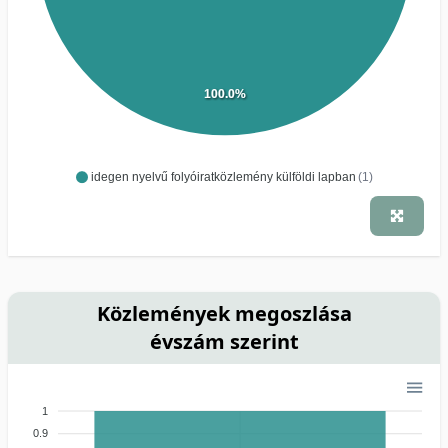
100.0%
idegen nyelvű folyóiratközlemény külföldi lapban
(1)
Közlemények megoszlása
évszám szerint
1
0.9