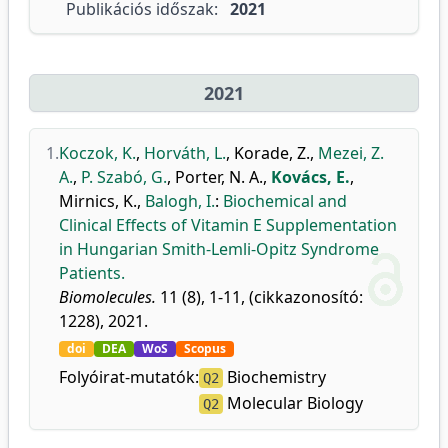
Publikációs időszak:
2021
2021
1.
Koczok, K.
,
Horváth, L.
,
Korade, Z.
,
Mezei, Z.
A.
,
P. Szabó, G.
,
Porter, N. A.
,
Kovács, E.
,
Mirnics, K.
,
Balogh, I.
:
Biochemical and
Clinical Effects of Vitamin E Supplementation
in Hungarian Smith-Lemli-Opitz Syndrome
Patients.
Biomolecules.
11 (8), 1-11, (cikkazonosító:
1228), 2021.
doi
DEA
WoS
Scopus
Folyóirat-mutatók:
Biochemistry
Q2
Molecular Biology
Q2