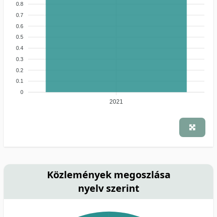
0.8
0.7
0.6
0.5
0.4
0.3
0.2
0.1
0
2021
Közlemények megoszlása
nyelv szerint