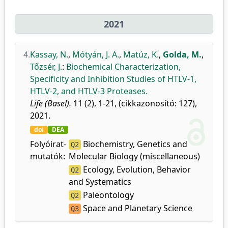
2021
4.
Kassay, N.
,
Mótyán, J. A.
,
Matúz, K.
,
Golda, M.
,
Tőzsér, J.
:
Biochemical Characterization,
Specificity and Inhibition Studies of HTLV-1,
HTLV-2, and HTLV-3 Proteases.
Life (Basel).
11 (2), 1-21, (cikkazonosító: 127),
2021.
doi
DEA
Folyóirat-
Biochemistry, Genetics and
Q2
mutatók:
Molecular Biology (miscellaneous)
Ecology, Evolution, Behavior
Q2
and Systematics
Paleontology
Q2
Space and Planetary Science
Q3