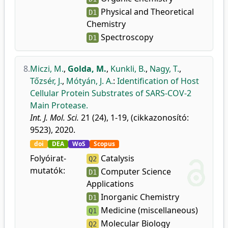
Physical and Theoretical
D1
Chemistry
Spectroscopy
D1
8.
Miczi, M.
,
Golda, M.
,
Kunkli, B.
,
Nagy, T.
,
Tőzsér, J.
,
Mótyán, J. A.
:
Identification of Host
Cellular Protein Substrates of SARS-COV-2
Main Protease.
Int. J. Mol. Sci.
21 (24), 1-19, (cikkazonosító:
9523), 2020.
doi
DEA
WoS
Scopus
Folyóirat-
Catalysis
Q2
mutatók:
Computer Science
D1
Applications
Inorganic Chemistry
D1
Medicine (miscellaneous)
Q1
Molecular Biology
Q2