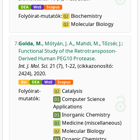
DEA
WoS
Scopus
Folyóirat-mutatók:
Biochemistry
Q2
Molecular Biology
Q2
7.
Golda, M.
,
Mótyán, J. A.
,
Mahdi, M.
,
Tőzsér, J.
:
Functional Study of the Retrotransposon-
Derived Human PEG10 Protease.
Int. J. Mol. Sci.
21 (7), 1-22, (cikkazonosító:
2424), 2020.
doi
DEA
WoS
Scopus
Folyóirat-
Catalysis
Q2
mutatók:
Computer Science
D1
Applications
Inorganic Chemistry
D1
Medicine (miscellaneous)
Q1
Molecular Biology
Q2
Organic Chemistry
D1