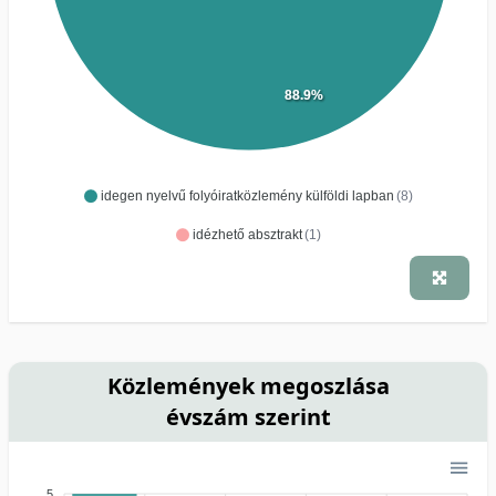
88.9%
idegen nyelvű folyóiratközlemény külföldi lapban
(8)
idézhető absztrakt
(1)
Közlemények megoszlása
évszám szerint
5