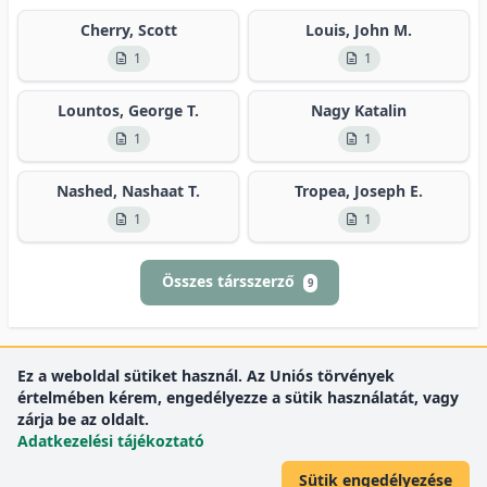
Cherry, Scott
Louis, John M.
1
1
Lountos, George T.
Nagy Katalin
1
1
Nashed, Nashaat T.
Tropea, Joseph E.
1
1
Összes társszerző
9
Ez a weboldal sütiket használ. Az Uniós törvények
értelmében kérem, engedélyezze a sütik használatát, vagy
zárja be az oldalt.
Adatkezelési tájékoztató
Sütik engedélyezése