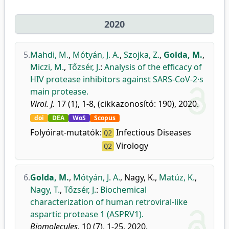
2020
5.
Mahdi, M.
,
Mótyán, J. A.
,
Szojka, Z.
,
Golda, M.
,
Miczi, M.
,
Tőzsér, J.
:
Analysis of the efficacy of
HIV protease inhibitors against SARS-CoV-2·s
main protease.
Virol. J.
17 (1), 1-8, (cikkazonosító: 190), 2020.
doi
DEA
WoS
Scopus
Folyóirat-mutatók:
Infectious Diseases
Q2
Virology
Q2
6.
Golda, M.
,
Mótyán, J. A.
,
Nagy, K.
,
Matúz, K.
,
Nagy, T.
,
Tőzsér, J.
:
Biochemical
characterization of human retroviral-like
aspartic protease 1 (ASPRV1).
Biomolecules.
10 (7), 1-25, 2020.