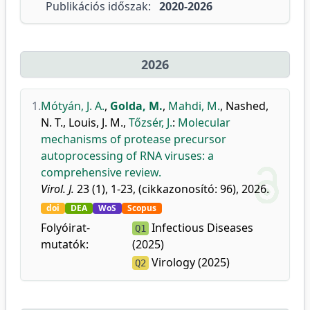
Publikációs időszak:
2020-2026
2026
1.
Mótyán, J. A.
,
Golda, M.
,
Mahdi, M.
,
Nashed,
N. T.
,
Louis, J. M.
,
Tőzsér, J.
:
Molecular
mechanisms of protease precursor
autoprocessing of RNA viruses: a
comprehensive review.
Virol. J.
23 (1), 1-23, (cikkazonosító: 96), 2026.
doi
DEA
WoS
Scopus
Folyóirat-
Infectious Diseases
Q1
mutatók:
(2025)
Virology (2025)
Q2