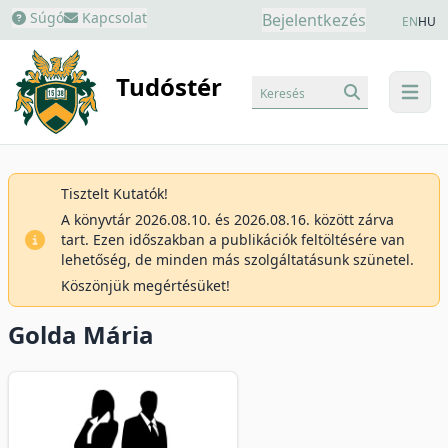
Súgó
Kapcsolat
Bejelentkezés
EN
HU
Tudóstér
Keresés
menu
Tisztelt Kutatók!
A könyvtár 2026.08.10. és 2026.08.16. között zárva
tart. Ezen időszakban a publikációk feltöltésére van
lehetőség, de minden más szolgáltatásunk szünetel.
Köszönjük megértésüket!
Golda Mária