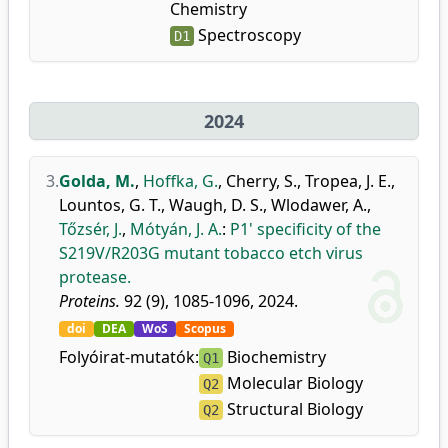
Chemistry
Spectroscopy
D1
2024
3.
Golda, M.
,
Hoffka, G.
,
Cherry, S.
,
Tropea, J. E.
,
Lountos, G. T.
,
Waugh, D. S.
,
Wlodawer, A.
,
Tőzsér, J.
,
Mótyán, J. A.
:
P1' specificity of the
S219V/R203G mutant tobacco etch virus
protease.
Proteins.
92 (9), 1085-1096, 2024.
doi
DEA
WoS
Scopus
Folyóirat-mutatók:
Biochemistry
Q1
Molecular Biology
Q2
Structural Biology
Q2