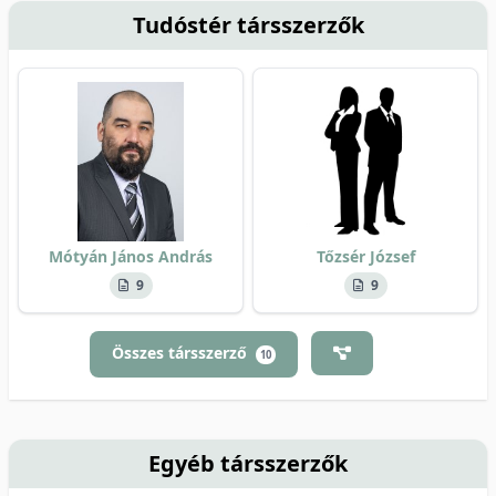
Tudóstér társszerzők
Mótyán János András
Tőzsér József
9
9
Összes társszerző
10
Egyéb társszerzők