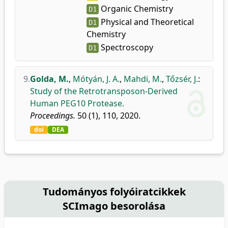
Organic Chemistry
D1
Physical and Theoretical
D1
Chemistry
Spectroscopy
D1
9.
Golda, M.
,
Mótyán, J. A.
,
Mahdi, M.
,
Tőzsér, J.
:
Study of the Retrotransposon-Derived
Human PEG10 Protease.
Proceedings.
50 (1), 110, 2020.
doi
DEA
Tudományos folyóiratcikkek
SCImago besorolása