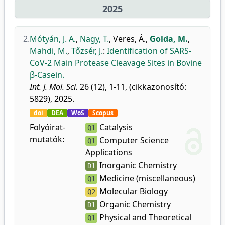
2025
2.
Mótyán, J. A.
,
Nagy, T.
,
Veres, Á.
,
Golda, M.
,
Mahdi, M.
,
Tőzsér, J.
:
Identification of SARS-
CoV-2 Main Protease Cleavage Sites in Bovine
β-Casein.
Int. J. Mol. Sci.
26 (12), 1-11, (cikkazonosító:
5829), 2025.
doi
DEA
WoS
Scopus
Folyóirat-
Catalysis
Q1
mutatók:
Computer Science
Q1
Applications
Inorganic Chemistry
D1
Medicine (miscellaneous)
Q1
Molecular Biology
Q2
Organic Chemistry
D1
Physical and Theoretical
Q1