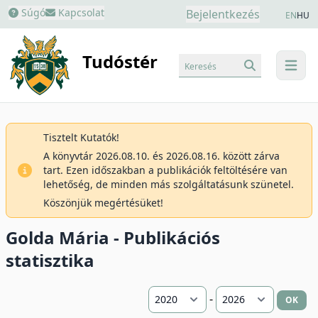
Súgó
Kapcsolat
Bejelentkezés
EN
HU
Tudóstér
Keresés
menu
Tisztelt Kutatók!
A könyvtár 2026.08.10. és 2026.08.16. között zárva
tart. Ezen időszakban a publikációk feltöltésére van
lehetőség, de minden más szolgáltatásunk szünetel.
Köszönjük megértésüket!
Golda Mária - Publikációs
statisztika
-
OK