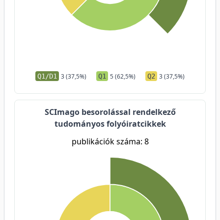
Q1/D1
3 (37,5%)
Q1
5 (62,5%)
Q2
3 (37,5%)
SCImago besorolással rendelkező
tudományos folyóiratcikkek
publikációk száma: 8