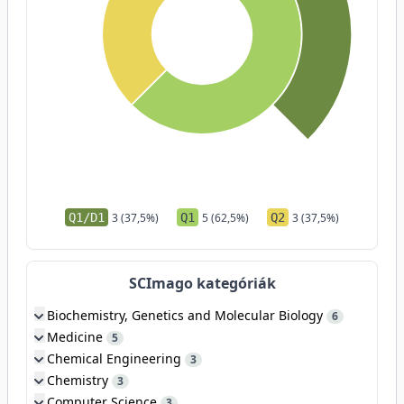
Q1/D1
3 (37,5%)
Q1
5 (62,5%)
Q2
3 (37,5%)
SCImago kategóriák
Biochemistry, Genetics and Molecular Biology
6
Medicine
5
Chemical Engineering
3
Chemistry
3
Computer Science
3