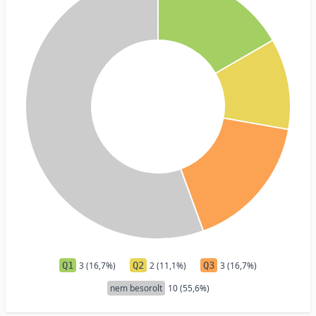
Q1
3 (16,7%)
Q2
2 (11,1%)
Q3
3 (16,7%)
nem besorolt
10 (55,6%)