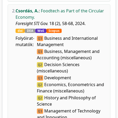
2.
Csordás, A.
:
Foodtech as Part of the Circular
Economy.
Foresight STI Gov.
18 (2), 58-68, 2024.
doi
DEA
WoS
Scopus
Folyóirat-
Business and International
Q3
mutatók:
Management
Business, Management and
Q3
Accounting (miscellaneous)
Decision Sciences
Q2
(miscellaneous)
Development
Q3
Economics, Econometrics and
Q2
Finance (miscellaneous)
History and Philosophy of
Q2
Science
Management of Technology
Q3
and Innovation