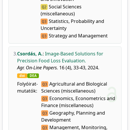
Social Sciences
Q2
(miscellaneous)
Statistics, Probability and
Q3
Uncertainty
Strategy and Management
Q3
3.
Csordás, A.
:
Image-Based Solutions for
Precision Food Loss Evaluation.
Agr. On-Line Papers.
16 (4), 33-43, 2024.
doi
DEA
Folyóirat-
Agricultural and Biological
Q3
mutatók:
Sciences (miscellaneous)
Economics, Econometrics and
Q3
Finance (miscellaneous)
Geography, Planning and
Q3
Development
Management, Monitoring,
Q3