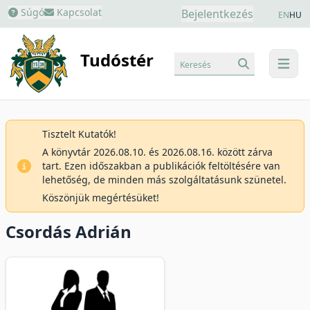
Súgó
Kapcsolat
Bejelentkezés
EN
HU
Tudóstér
Keresés
menu
Tisztelt Kutatók!
A könyvtár 2026.08.10. és 2026.08.16. között zárva
tart. Ezen időszakban a publikációk feltöltésére van
lehetőség, de minden más szolgáltatásunk szünetel.
Köszönjük megértésüket!
Csordás Adrián