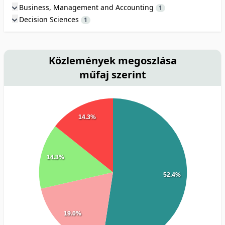
Business, Management and Accounting
1
Decision Sciences
1
Közlemények megoszlása
műfaj szerint
14.3%
14.3%
52.4%
19.0%