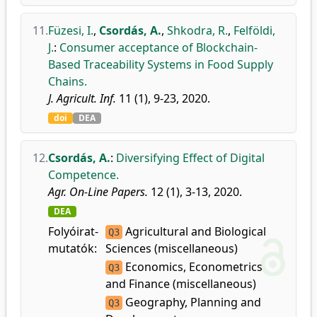
11.
Füzesi, I.
,
Csordás, A.
,
Shkodra, R.
,
Felföldi,
J.
:
Consumer acceptance of Blockchain-
Based Traceability Systems in Food Supply
Chains.
J. Agricult. Inf.
11 (1), 9-23, 2020.
doi
DEA
12.
Csordás, A.
:
Diversifying Effect of Digital
Competence.
Agr. On-Line Papers.
12 (1), 3-13, 2020.
DEA
Folyóirat-
Agricultural and Biological
Q3
mutatók:
Sciences (miscellaneous)
Economics, Econometrics
Q3
and Finance (miscellaneous)
Geography, Planning and
Q3