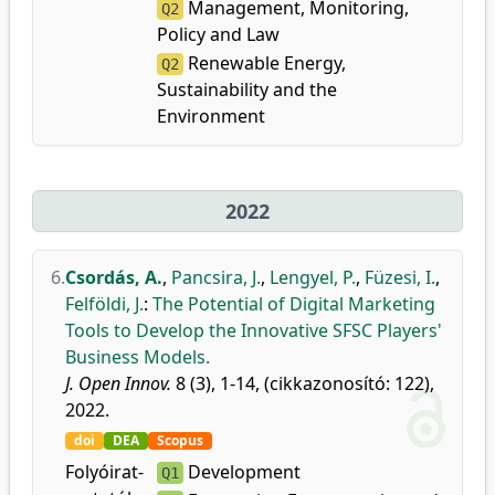
Management, Monitoring,
Q2
Policy and Law
Renewable Energy,
Q2
Sustainability and the
Environment
2022
6.
Csordás, A.
,
Pancsira, J.
,
Lengyel, P.
,
Füzesi, I.
,
Felföldi, J.
:
The Potential of Digital Marketing
Tools to Develop the Innovative SFSC Players'
Business Models.
J. Open Innov.
8 (3), 1-14, (cikkazonosító: 122),
2022.
doi
DEA
Scopus
Folyóirat-
Development
Q1