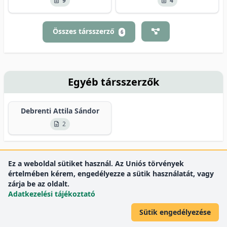
9
4
Összes társszerző
6
Egyéb társszerzők
Debrenti Attila Sándor
2
Ez a weboldal sütiket használ. Az Uniós törvények
értelmében kérem, engedélyezze a sütik használatát, vagy
zárja be az oldalt.
Adatkezelési tájékoztató
Sütik engedélyezése
DEENK
Debreceni Egyetem
© 2012 Debreceni Egyetem