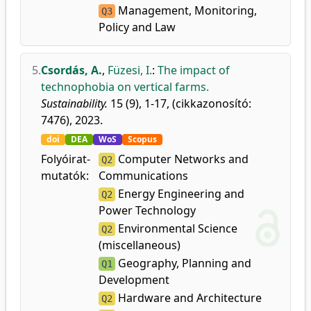
Management, Monitoring,
Q3
Policy and Law
5.
Csordás, A.
,
Füzesi, I.
:
The impact of
technophobia on vertical farms.
Sustainability.
15 (9), 1-17, (cikkazonosító:
7476), 2023.
doi
DEA
WoS
Scopus
Folyóirat-
Computer Networks and
Q2
mutatók:
Communications
Energy Engineering and
Q2
Power Technology
Environmental Science
Q2
(miscellaneous)
Geography, Planning and
Q1
Development
Hardware and Architecture
Q2