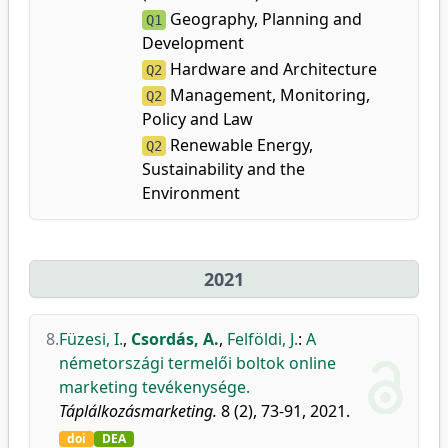
Geography, Planning and
Q1
Development
Hardware and Architecture
Q2
Management, Monitoring,
Q2
Policy and Law
Renewable Energy,
Q2
Sustainability and the
Environment
2021
8.
Füzesi, I.
,
Csordás, A.
,
Felföldi, J.
:
A
németországi termelői boltok online
marketing tevékenysége.
Táplálkozásmarketing.
8 (2), 73-91, 2021.
doi
DEA