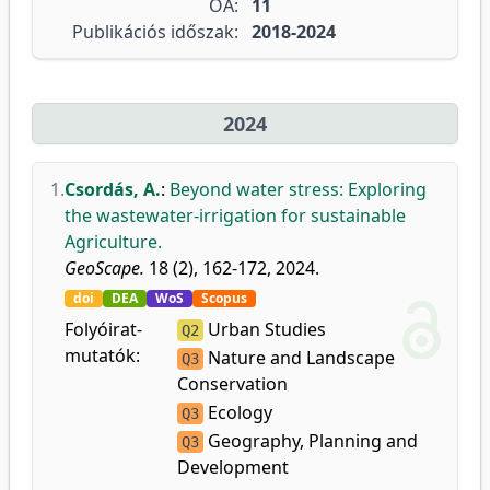
OA:
11
Publikációs időszak:
2018-2024
2024
1.
Csordás, A.
:
Beyond water stress: Exploring
the wastewater-irrigation for sustainable
Agriculture.
GeoScape.
18 (2), 162-172, 2024.
doi
DEA
WoS
Scopus
Folyóirat-
Urban Studies
Q2
mutatók:
Nature and Landscape
Q3
Conservation
Ecology
Q3
Geography, Planning and
Q3
Development