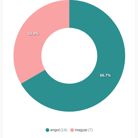
33.3%
66.7%
angol
(14)
magyar
(7)