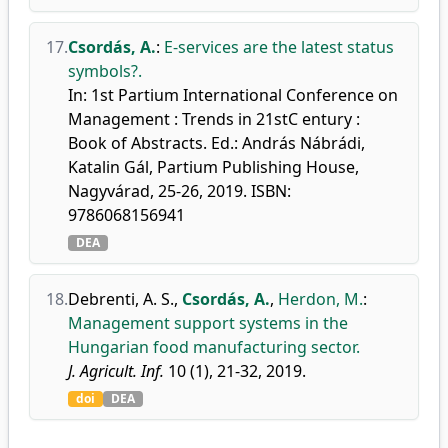
17.
Csordás, A.
:
E-services are the latest status
symbols?.
In: 1st Partium International Conference on
Management : Trends in 21stC entury :
Book of Abstracts. Ed.: András Nábrádi,
Katalin Gál, Partium Publishing House,
Nagyvárad, 25-26, 2019. ISBN:
9786068156941
DEA
18.
Debrenti, A. S.
,
Csordás, A.
,
Herdon, M.
:
Management support systems in the
Hungarian food manufacturing sector.
J. Agricult. Inf.
10 (1), 21-32, 2019.
doi
DEA