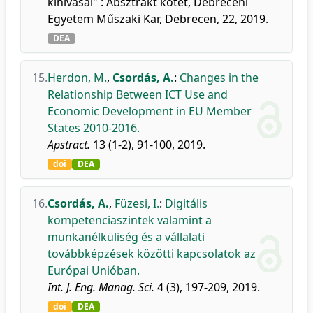
kihívásai" : Absztrakt kötet, Debreceni
Egyetem Műszaki Kar, Debrecen, 22, 2019.
DEA
15.
Herdon, M.
,
Csordás, A.
:
Changes in the
Relationship Between ICT Use and
Economic Development in EU Member
States 2010-2016.
Apstract.
13 (1-2), 91-100, 2019.
doi
DEA
16.
Csordás, A.
,
Füzesi, I.
:
Digitális
kompetenciaszintek valamint a
munkanélküliség és a vállalati
továbbképzések közötti kapcsolatok az
Európai Unióban.
Int. J. Eng. Manag. Sci.
4 (3), 197-209, 2019.
doi
DEA