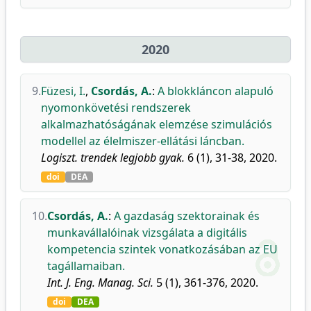
2020
9.
Füzesi, I.
,
Csordás, A.
:
A blokkláncon alapuló
nyomonkövetési rendszerek
alkalmazhatóságának elemzése szimulációs
modellel az élelmiszer-ellátási láncban.
Logiszt. trendek legjobb gyak.
6 (1), 31-38, 2020.
doi
DEA
10.
Csordás, A.
:
A gazdaság szektorainak és
munkavállalóinak vizsgálata a digitális
kompetencia szintek vonatkozásában az EU
tagállamaiban.
Int. J. Eng. Manag. Sci.
5 (1), 361-376, 2020.
doi
DEA