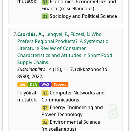
mutatók:
Economics, Econometrics and
Q1
Finance (miscellaneous)
Sociology and Political Science
Q1
7.
Csordás, A.
,
Lengyel, P.
,
Füzesi, I.
:
Who
Prefers Regional Products?: A Systematic
Literature Review of Consumer
Characteristics and Attitudes in Short Food
Supply Chains.
Sustainability.
14 (15), 1-17, (cikkazonosító:
8990), 2022.
doi
DEA
WoS
Scopus
Folyóirat-
Computer Networks and
Q2
mutatók:
Communications
Energy Engineering and
Q2
Power Technology
Environmental Science
Q2
(miscellaneous)