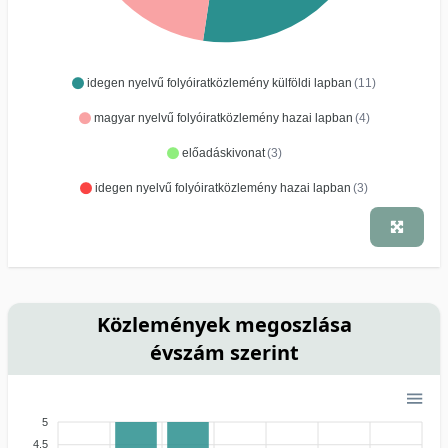
idegen nyelvű folyóiratközlemény külföldi lapban
(11)
magyar nyelvű folyóiratközlemény hazai lapban
(4)
előadáskivonat
(3)
idegen nyelvű folyóiratközlemény hazai lapban
(3)
Közlemények megoszlása
évszám szerint
5
4.5