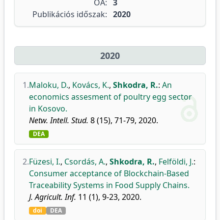
OA:
3
Publikációs időszak:
2020
2020
1.
Maloku, D.
,
Kovács, K.
,
Shkodra, R.
:
An
economics assesment of poultry egg sector
in Kosovo.
Netw. Intell. Stud.
8 (15), 71-79, 2020.
DEA
2.
Füzesi, I.
,
Csordás, A.
,
Shkodra, R.
,
Felföldi, J.
:
Consumer acceptance of Blockchain-Based
Traceability Systems in Food Supply Chains.
J. Agricult. Inf.
11 (1), 9-23, 2020.
doi
DEA