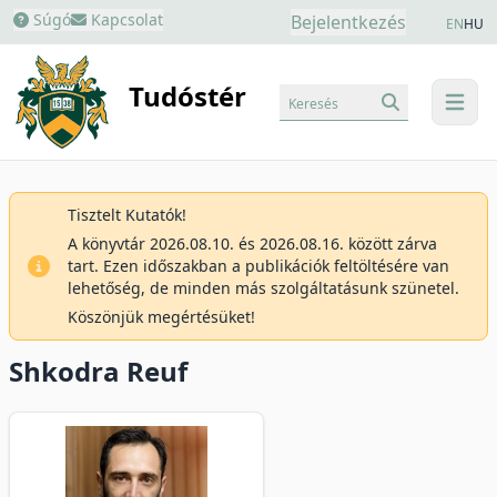
Súgó
Kapcsolat
Bejelentkezés
EN
HU
Tudóstér
Keresés
menu
Tisztelt Kutatók!
A könyvtár 2026.08.10. és 2026.08.16. között zárva
tart. Ezen időszakban a publikációk feltöltésére van
lehetőség, de minden más szolgáltatásunk szünetel.
Köszönjük megértésüket!
Shkodra Reuf