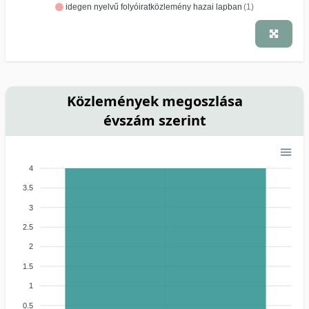
idegen nyelvű folyóiratközlemény hazai lapban
(1)
Közlemények megoszlása
évszám szerint
4
3.5
3
2.5
2
1.5
1
0.5