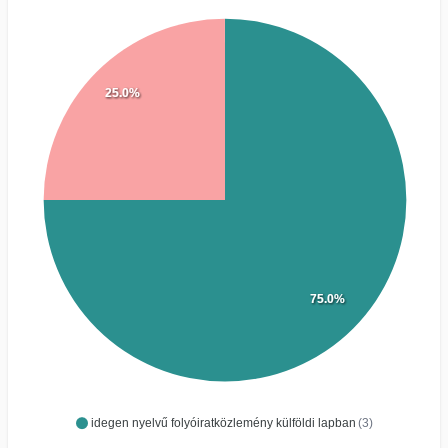
25.0%
75.0%
idegen nyelvű folyóiratközlemény külföldi lapban
(3)