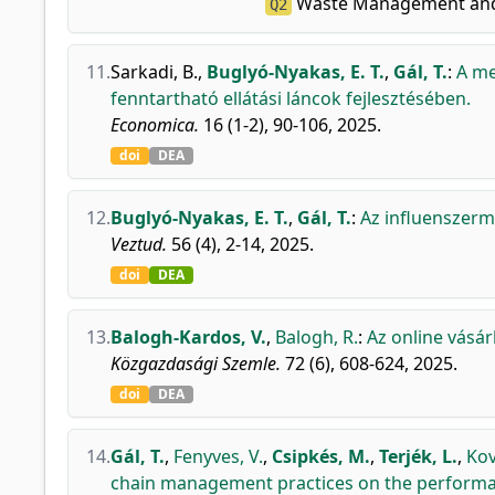
Waste Management and
Q2
11.
Sarkadi, B.
,
Buglyó-Nyakas, E. T.
,
Gál, T.
:
A me
fenntartható ellátási láncok fejlesztésében.
Economica.
16 (1-2), 90-106, 2025.
doi
DEA
12.
Buglyó-Nyakas, E. T.
,
Gál, T.
:
Az influenszer
Veztud.
56 (4), 2-14, 2025.
doi
DEA
13.
Balogh-Kardos, V.
,
Balogh, R.
:
Az online vásár
Közgazdasági Szemle.
72 (6), 608-624, 2025.
doi
DEA
14.
Gál, T.
,
Fenyves, V.
,
Csipkés, M.
,
Terjék, L.
,
Kov
chain management practices on the perform