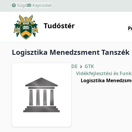
Súgó
Kapcsolat
Tudóstér
P
Logisztika Menedzsment Tanszék
DE
GTK
Vidékfejlesztési és Fun
Logisztika Menedzsm