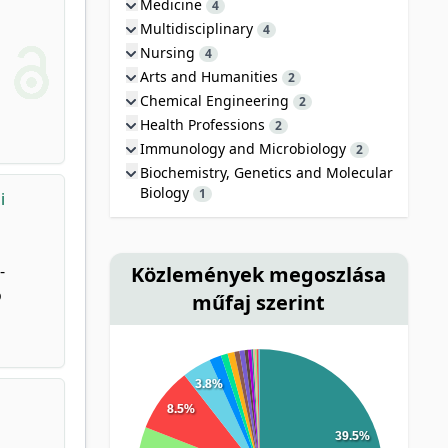
Medicine
4
Multidisciplinary
4
Nursing
4
Arts and Humanities
2
Chemical Engineering
2
Health Professions
2
Immunology and Microbiology
2
Biochemistry, Genetics and Molecular
Biology
1
i
-
Közlemények megoszlása
ó
műfaj szerint
3.8%
8.5%
39.5%