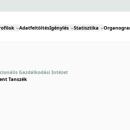
rofilok
Adatfeltöltés
Igénylés
Statisztika
Organogr
kcionális Gazdálkodási Intézet
ent Tanszék