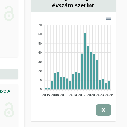
kutatási jelentés
(1)
évszám szerint
recenzió, könyvismertetés
(1)
tanulmánygyűjtemény
(1)
70
60
50
40
30
20
10
0
xt: A
2005
2008
2011
2014
2017
2020
2023
2026