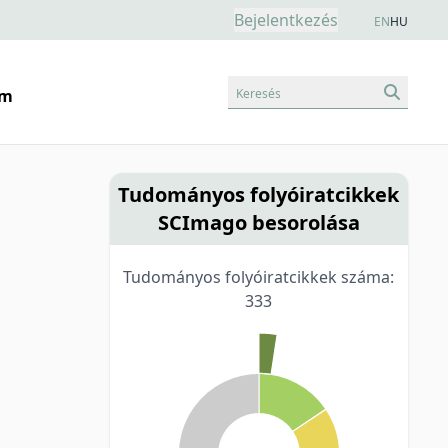
Bejelentkezés
EN
HU
Keresés
am
Tudományos folyóiratcikkek
SCImago besorolása
Tudományos folyóiratcikkek száma:
333