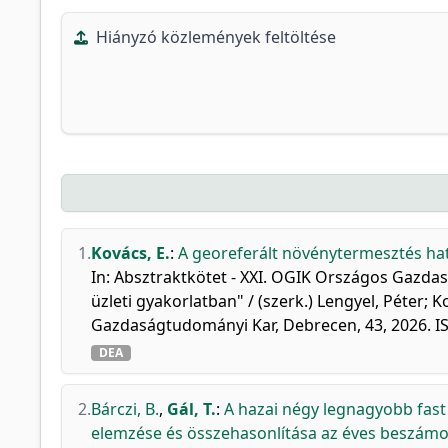
Hiányzó közlemények feltöltése
1.
Kovács, E.
:
A georeferált növénytermesztés ha
In: Absztraktkötet - XXI. OGIK Országos Gazda
üzleti gyakorlatban" / (szerk.) Lengyel, Péter; 
Gazdaságtudományi Kar, Debrecen, 43, 2026. 
DEA
2.
Bárczi, B.
,
Gál, T.
:
A hazai négy legnagyobb fast 
elemzése és összehasonlítása az éves beszámol