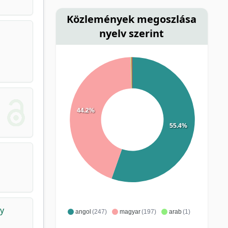
Közlemények megoszlása
nyelv szerint
44.2%
55.4%
ly
angol
(247)
magyar
(197)
arab
(1)