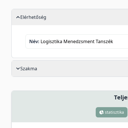
Elérhetőség
Név:
Logisztika Menedzsment Tanszék
Szakma
Telje
statisztika