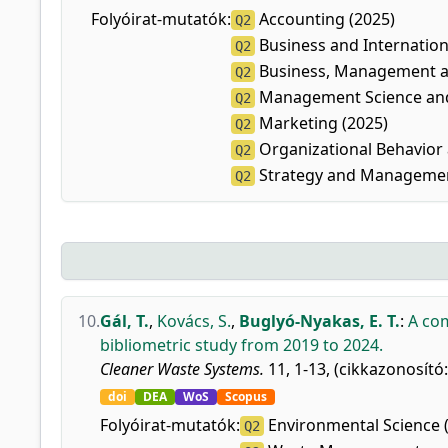
Folyóirat-mutatók:
Accounting (2025)
Q2
Business and Internatio
Q2
Business, Management an
Q2
Management Science and
Q2
Marketing (2025)
Q2
Organizational Behavio
Q2
Strategy and Managemen
Q2
10.
Gál, T.
,
Kovács, S.
,
Buglyó-Nyakas, E. T.
:
A com
bibliometric study from 2019 to 2024.
Cleaner Waste Systems.
11, 1-13, (cikkazonosító
doi
DEA
WoS
Scopus
Folyóirat-mutatók:
Environmental Science 
Q2