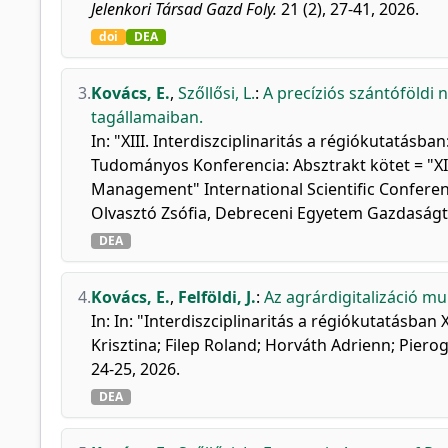
Jelenkori Társad Gazd Foly.
21 (2), 27-41, 2026.
doi
DEA
3.
Kovács, E.
,
Szőllősi, L.
:
A precíziós szántóföldi
tagállamaiban.
In: "XIII. Interdiszciplinaritás a régiókutatá
Tudományos Konferencia: Absztrakt kötet = "XIII.
Management" International Scientific Conference
Olvasztó Zsófia, Debreceni Egyetem Gazdaságt
DEA
4.
Kovács, E.
,
Felföldi, J.
:
Az agrárdigitalizáció m
In: In: "Interdiszciplinaritás a régiókutatásba
Krisztina; Filep Roland; Horváth Adrienn; Pie
24-25, 2026.
DEA