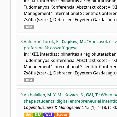
In: "XIII. Interdiszciplinaritás a régiókutatá
Tudományos Konferencia: Absztrakt kötet = "XIII.
Management" International Scientific Conferenc
Zsófia (szerk.), Debreceni Egyetem Gazdaságt
DEA
8.
Valnerné Török, E.
,
Csipkés, M.
:
"Vonzások és v
preferenciák összefüggései.
In: "XIII. Interdiszciplinaritás a régiókutatá
Tudományos Konferencia: Absztrakt kötet = "XIII.
Management" International Scientific Conferenc
Zsófia (szerk.), Debreceni Egyetem Gazdaságt
DEA
9.
Alkhalaileh, M. Y. M.
,
Kovács, S.
,
Gál, T.
:
When ba
shape students' digital entrepreneurial intentio
Cogent Business & Management.
13 (1), 1-18, (ci
doi
DEA
WoS
Scopus