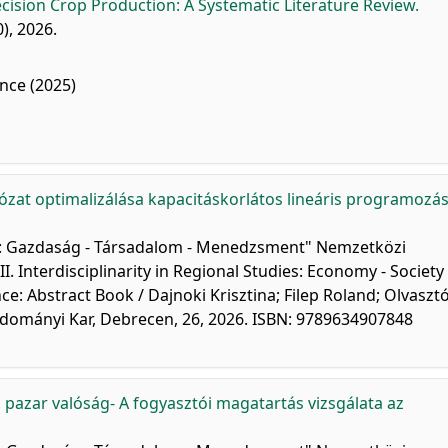
cision Crop Production: A Systematic Literature Review.
0), 2026.
nce (2025)
álózat optimalizálása kapacitáskorlátos lineáris programozás
sban: Gazdaság - Társadalom - Menedzsment" Nemzetközi
 Interdisciplinarity in Regional Studies: Economy - Society 
e: Abstract Book / Dajnoki Krisztina; Filep Roland; Olvaszt
udományi Kar, Debrecen, 26, 2026. ISBN: 9789634907848
 pazar valóság- A fogyasztói magatartás vizsgálata az