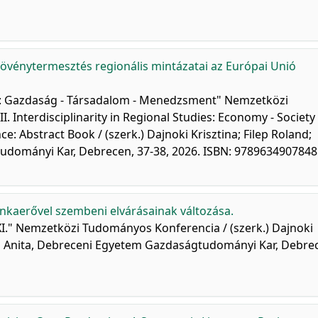
 növénytermesztés regionális mintázatai az Európai Unió
sban: Gazdaság - Társadalom - Menedzsment" Nemzetközi
 Interdisciplinarity in Regional Studies: Economy - Society 
: Abstract Book / (szerk.) Dajnoki Krisztina; Filep Roland;
udományi Kar, Debrecen, 37-38, 2026. ISBN: 9789634907848
unkaerővel szembeni elvárásainak változása.
n XI." Nemzetközi Tudományos Konferencia / (szerk.) Dajnoki
rog Anita, Debreceni Egyetem Gazdaságtudományi Kar, Debre