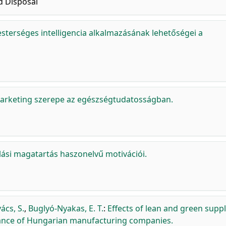
 Disposal
sterséges intelligencia alkalmazásának lehetőségei a
marketing szerepe az egészségtudatosságban.
lási magatartás haszonelvű motivációi.
ács, S.
,
Buglyó-Nyakas, E. T.
:
Effects of lean and green supp
ance of Hungarian manufacturing companies.