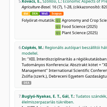
5.
Kovács, E.
,
Szőllősi, L.
:
Economic Aspects of Pre
Agriculture-Basel.
16 (7), 1-28, (cikkazonosító: 82
doi
DEA
WoS
Scopus
Folyóirat-mutatók:
Agronomy and Crop Scie
Q1
Food Science (2025)
Q1
Plant Science (2025)
Q1
6.
Csipkés, M.
:
Regionális autóipari beszállítói h
modellel.
In: "XIII. Interdiszciplinaritás a régiókutatá
Tudományos Konferencia: Absztrakt kötet = "XIII.
Management" International Scientific Conferenc
Zsófia (szerk.), Debreceni Egyetem Gazdaságt
DEA
7.
Buglyó-Nyakas, E. T.
,
Gál, T.
:
Tudatos szándék,
élelmiszerpazarlás tükrében.