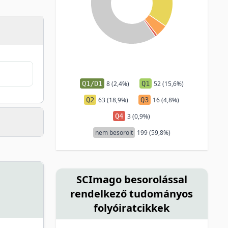
Q1/D1
8 (2,4%)
Q1
52 (15,6%)
Q2
63 (18,9%)
Q3
16 (4,8%)
Q4
3 (0,9%)
nem besorolt
199 (59,8%)
SCImago besorolással
rendelkező tudományos
folyóiratcikkek