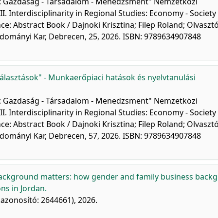
sban: Gazdaság - Társadalom - Menedzsment" Nemzetközi
 Interdisciplinarity in Regional Studies: Economy - Society 
e: Abstract Book / Dajnoki Krisztina; Filep Roland; Olvaszt
udományi Kar, Debrecen, 25, 2026. ISBN: 9789634907848
álasztások" - Munkaerőpiaci hatások és nyelvtanulási
sban: Gazdaság - Társadalom - Menedzsment" Nemzetközi
 Interdisciplinarity in Regional Studies: Economy - Society 
e: Abstract Book / Dajnoki Krisztina; Filep Roland; Olvaszt
udományi Kar, Debrecen, 57, 2026. ISBN: 9789634907848
ckground matters: how gender and family business back
ns in Jordan.
kkazonosító: 2644661), 2026.