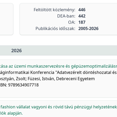
Feltöltött közlemény:
446
DEA-ban:
442
OA:
187
Publikációs időszak:
2005-2026
2026
tása az üzemi munkaszervezésre és gépüzemoptimalizálásr
ságinformatikai Konferencia "Adatvezérelt döntéshozatal és
Kosztyán, Zsolt; Füzesi, István, Debreceni Egyetem
ISBN: 9789634907718
fashion vállalat vagyoni és rövid távú pénzügyi helyzetének
ók alapján.