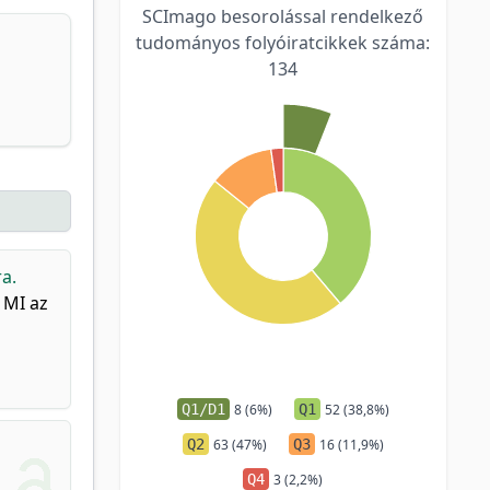
SCImago besorolással rendelkező
tudományos folyóiratcikkek száma:
134
a.
 MI az
Q1/D1
8 (6%)
Q1
52 (38,8%)
Q2
63 (47%)
Q3
16 (11,9%)
Q4
3 (2,2%)