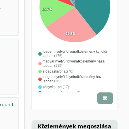
-
15.7%
ó
25.8%
idegen nyelvű folyóiratközlemény külföldi
lapban
(176)
magyar nyelvű folyóiratközlemény hazai
-
lapban
(115)
előadáskivonat
(70)
ó
idegen nyelvű folyóiratközlemény hazai
lapban
(38)
könyvfejezet
(17)
tanulmány, értekezés
(7)
ismeretterjesztő, népszerűsítő cikk
(4)
ground
magyar nyelvű folyóiratközlemény külföldi
lapban
(4)
konferenciacikk
(3)
szakkönyv
(3)
konferenciakiadvány
(2)
tankönyv
(2)
Közlemények megoszlása
beszámoló
(1)
jegyzet
(1)