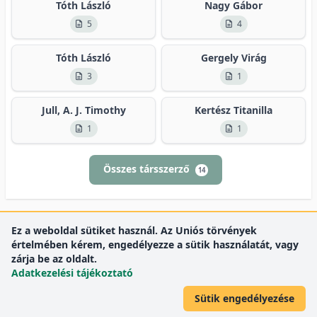
Tóth László
Nagy Gábor
5
4
Tóth László
Gergely Virág
3
1
Jull, A. J. Timothy
Kertész Titanilla
1
1
Összes társszerző
14
Ez a weboldal sütiket használ. Az Uniós törvények
értelmében kérem, engedélyezze a sütik használatát, vagy
zárja be az oldalt.
Adatkezelési tájékoztató
Sütik engedélyezése
DEENK
Debreceni Egyetem
© 2012 Debreceni Egyetem