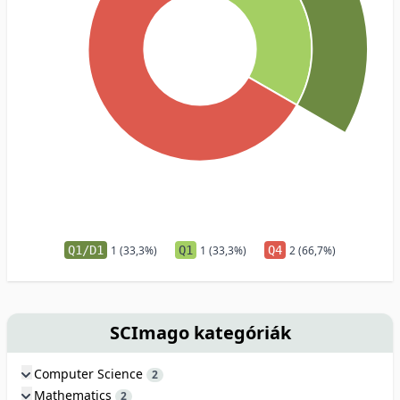
Q1/D1
1 (33,3%)
Q1
1 (33,3%)
Q4
2 (66,7%)
SCImago kategóriák
Computer Science
2
Mathematics
2