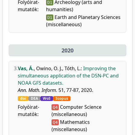
Folyóirat-
Archeology (arts and
D1
mutatók:
humanities)
Earth and Planetary Sciences
D1
(miscellaneous)
2020
3.
Vas, Á.
,
Owino, O. J.
,
Tóth, L.
:
Improving the
simultaneous application of the DSN-PC and
NOAA GFS datasets.
Ann. Math. Inform.
51, 77-87, 2020.
doi
DEA
WoS
Scopus
Folyóirat-
Computer Science
Q4
mutatók:
(miscellaneous)
Mathematics
Q4
(miscellaneous)