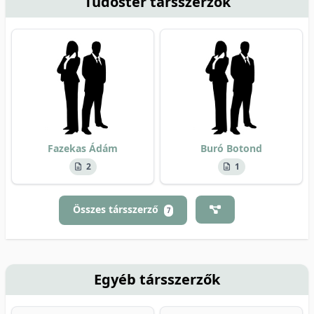
Tudóstér társszerzők
Fazekas Ádám
Buró Botond
2
1
Összes társszerző
7
Egyéb társszerzők