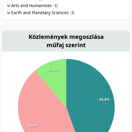
Arts and Humanities
1
Earth and Planetary Sciences
1
Közlemények megoszlása
műfaj szerint
11.1%
44.4%
44.4%