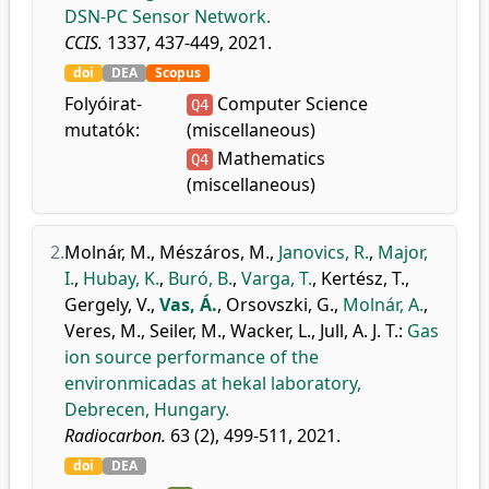
DSN-PC Sensor Network.
CCIS.
1337, 437-449, 2021.
doi
DEA
Scopus
Folyóirat-
Computer Science
Q4
mutatók:
(miscellaneous)
Mathematics
Q4
(miscellaneous)
2.
Molnár, M.
,
Mészáros, M.
,
Janovics, R.
,
Major,
I.
,
Hubay, K.
,
Buró, B.
,
Varga, T.
,
Kertész, T.
,
Gergely, V.
,
Vas, Á.
,
Orsovszki, G.
,
Molnár, A.
,
Veres, M.
,
Seiler, M.
,
Wacker, L.
,
Jull, A. J. T.
:
Gas
ion source performance of the
environmicadas at hekal laboratory,
Debrecen, Hungary.
Radiocarbon.
63 (2), 499-511, 2021.
doi
DEA