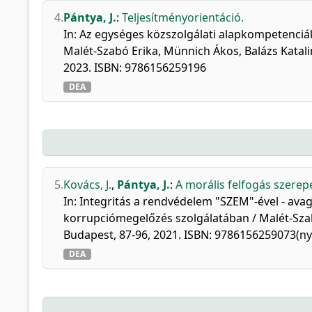
4.
Pántya, J.
:
Teljesítményorientáció.
In: Az egységes közszolgálati alapkompetenciáka
Malét-Szabó Erika, Münnich Ákos, Balázs Katal
2023. ISBN: 9786156259196
DEA
5.
Kovács, J.
,
Pántya, J.
:
A morális felfogás szere
In: Integritás a rendvédelem "SZEM"-ével - avag
korrupciómegelőzés szolgálatában / Malét-Sza
Budapest, 87-96, 2021. ISBN: 9786156259073(n
DEA