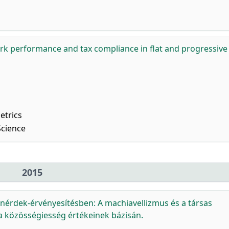
k performance and tax compliance in flat and progressive
trics
Science
2015
nérdek-érvényesítésben: A machiavellizmus és a társas
a közösségiesség értékeinek bázisán.