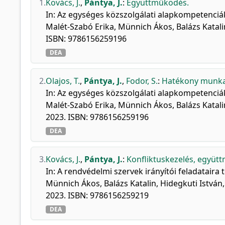
1.
Kovács, J.
,
Pántya, J.
:
Együttműködés.
In: Az egységes közszolgálati alapkompetenciáka
Malét-Szabó Erika, Münnich Ákos, Balázs Katal
ISBN: 9786156259196
DEA
2.
Olajos, T.
,
Pántya, J.
,
Fodor, S.
:
Hatékony munka
In: Az egységes közszolgálati alapkompetenciáka
Malét-Szabó Erika, Münnich Ákos, Balázs Katal
2023. ISBN: 9786156259196
DEA
3.
Kovács, J.
,
Pántya, J.
:
Konfliktuskezelés, együt
In: A rendvédelmi szervek irányítói feladataira
Münnich Ákos, Balázs Katalin, Hidegkuti Istvá
2023. ISBN: 9786156259219
DEA