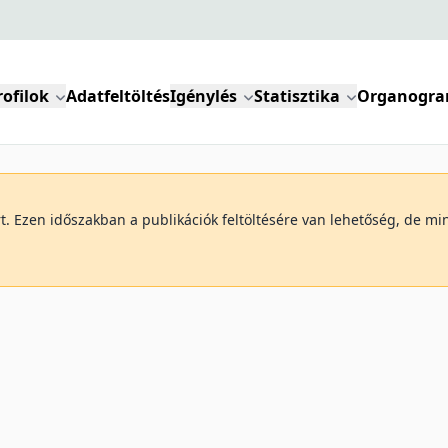
rofilok
Adatfeltöltés
Igénylés
Statisztika
Organogr
art. Ezen időszakban a publikációk feltöltésére van lehetőség, de 