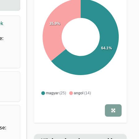
ek
35.9%
e:
64.1%
magyar
(25)
angol
(14)
se: