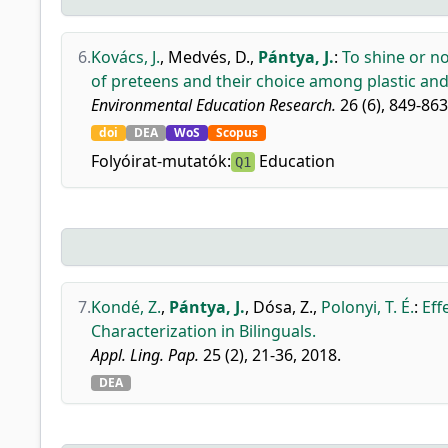
6.
Kovács, J.
,
Medvés, D.
,
Pántya, J.
:
To shine or n
of preteens and their choice among plastic and
Environmental Education Research.
26 (6), 849-863
doi
DEA
WoS
Scopus
Folyóirat-mutatók:
Education
Q1
7.
Kondé, Z.
,
Pántya, J.
,
Dósa, Z.
,
Polonyi, T. É.
:
Eff
Characterization in Bilinguals.
Appl. Ling. Pap.
25 (2), 21-36, 2018.
DEA