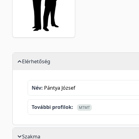
Elérhetőség
Név:
Pántya József
További profilok:
MTMT
Szakma