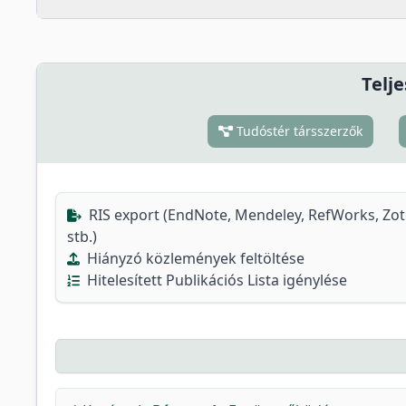
Telje
Tudóstér társszerzők
RIS export (EndNote, Mendeley, RefWorks, Zo
stb.)
Hiányzó közlemények feltöltése
Hitelesített Publikációs Lista igénylése