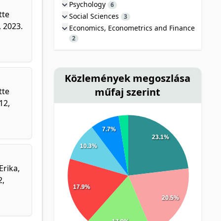
Psychology
6
tte
Social Sciences
3
 2023.
Economics, Econometrics and Finance
2
Közlemények megoszlása
műfaj szerint
tte
12,
7.7%
23.1%
10.3%
Erika,
2,
17.9%
20.5%