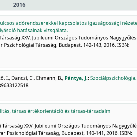
2016
kulcsos adórendszerekkel kapcsolatos igazságossági nézet
yásoló hatásainak vizsgálata.
ai Társaság XXV. Jubileumi Országos Tudományos Nagygyűlés
r Pszichológiai Társaság, Budapest, 142-143, 2016. ISBN:
ő, I.
,
Danczi, C.
,
Ehmann, B.
,
Pántya, J.
:
Szociálpszichológia.
789633122518
litás, társas értékorientáció és társas-társadalmi
iai Társaság XXV. Jubileumi Országos Tudományos Nagygyűlé
yar Pszichológiai Társaság, Budapest, 140-141, 2016. ISBN: