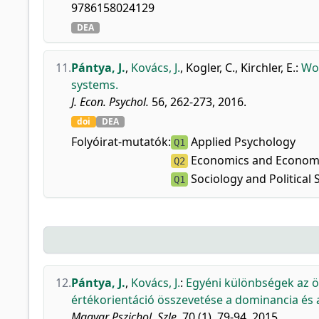
9786158024129
DEA
11.
Pántya, J.
,
Kovács, J.
,
Kogler, C.
,
Kirchler, E.
:
Wor
systems.
J. Econ. Psychol.
56, 262-273, 2016.
doi
DEA
Folyóirat-mutatók:
Applied Psychology
Q1
Economics and Econome
Q2
Sociology and Political 
Q1
12.
Pántya, J.
,
Kovács, J.
:
Egyéni különbségek az ö
értékorientáció összevetése a dominancia és 
Magyar Pszichol. Szle.
70 (1), 79-94, 2015.