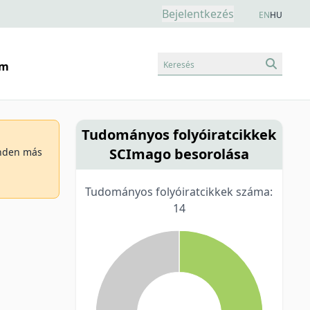
Bejelentkezés
EN
HU
Keresés
am
Tudományos folyóiratcikkek
SCImago besorolása
minden más
Tudományos folyóiratcikkek száma:
14