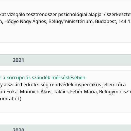
t vizsgáló tesztrendszer pszichológiai alapjai / szerkeszte
in, Hőgye Nagy Ágnes, Belügyminisztérium, Budapest, 144-1
2021
pe a korrupciós szándék mérséklésében.
y a szilárd erkölcsiség rendvédelemspecifikus jellemzői a
bó Erika, Münnich Ákos, Takács-Fehér Mária, Belügyminiszt
yomtatott)
2020