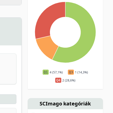
Q1
4 (57,1%)
Q3
1 (14,3%)
Q4
2 (28,6%)
SCImago kategóriák