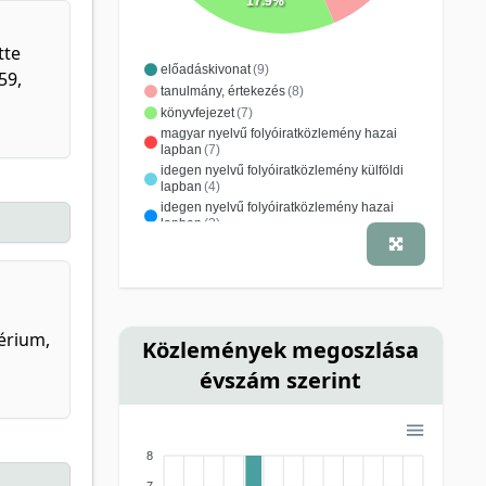
17.9%
tte
előadáskivonat
(9)
59,
tanulmány, értekezés
(8)
könyvfejezet
(7)
magyar nyelvű folyóiratközlemény hazai
lapban
(7)
idegen nyelvű folyóiratközlemény külföldi
lapban
(4)
idegen nyelvű folyóiratközlemény hazai
lapban
(3)
fordítás
(1)
érium,
Közlemények megoszlása
évszám szerint
8
7