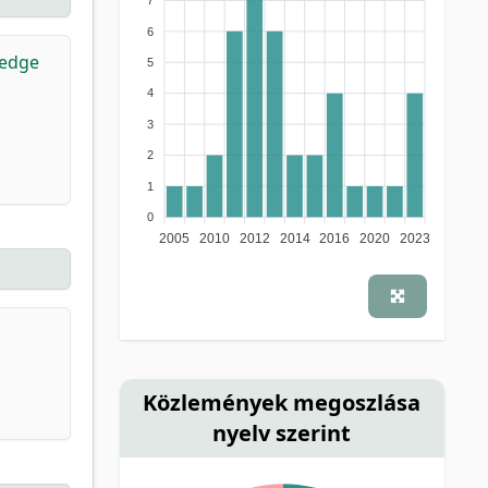
6
ledge
5
4
3
2
1
0
2005
2010
2012
2014
2016
2020
2023
Közlemények megoszlása
nyelv szerint