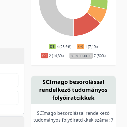
Q1
4 (28,6%)
Q3
1 (7,1%)
Q4
2 (14,3%)
nem besorolt
7 (50%)
SCImago besorolással
rendelkező tudományos
folyóiratcikkek
SCImago besorolással rendelkező
tudományos folyóiratcikkek száma: 7