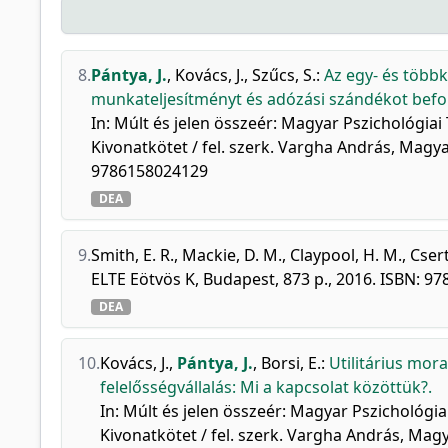
8.
Pántya, J.
,
Kovács, J.
,
Szűcs, S.
:
Az egy- és több
munkateljesítményt és adózási szándékot befol
In: Múlt és jelen összeér: Magyar Pszichológi
Kivonatkötet / fel. szerk. Vargha András, Magya
9786158024129
DEA
9.
Smith, E. R.
,
Mackie, D. M.
,
Claypool, H. M.
,
Csert
ELTE Eötvös K, Budapest, 873 p., 2016. ISBN: 9
DEA
10.
Kovács, J.
,
Pántya, J.
,
Borsi, E.
:
Utilitárius mora
felelősségvállalás: Mi a kapcsolat közöttük?.
In: Múlt és jelen összeér: Magyar Pszichológ
Kivonatkötet / fel. szerk. Vargha András, Mag