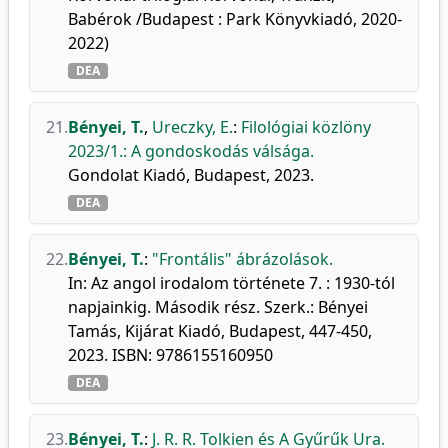
Babérok /Budapest : Park Könyvkiadó, 2020-
2022)
DEA
21.
Bényei, T.
,
Ureczky, E.
:
Filológiai közlöny
2023/1.: A gondoskodás válsága.
Gondolat Kiadó, Budapest, 2023.
DEA
22.
Bényei, T.
:
"Frontális" ábrázolások.
In: Az angol irodalom története 7. : 1930-tól
napjainkig. Második rész. Szerk.: Bényei
Tamás, Kijárat Kiadó, Budapest, 447-450,
2023. ISBN: 9786155160950
DEA
23.
Bényei, T.
:
J. R. R. Tolkien és A Gyűrűk Ura.