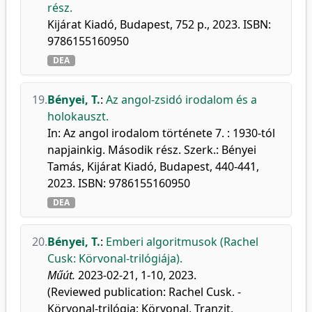
rész.
Kijárat Kiadó, Budapest, 752 p., 2023. ISBN:
9786155160950
DEA
19.
Bényei, T.
:
Az angol-zsidó irodalom és a
holokauszt.
In: Az angol irodalom története 7. : 1930-tól
napjainkig. Második rész. Szerk.: Bényei
Tamás, Kijárat Kiadó, Budapest, 440-441,
2023. ISBN: 9786155160950
DEA
20.
Bényei, T.
:
Emberi algoritmusok (Rachel
Cusk: Körvonal-trilógiája).
Műút.
2023-02-21, 1-10, 2023.
(Reviewed publication: Rachel Cusk. -
Körvonal-trilógia: Körvonal, Tranzit,