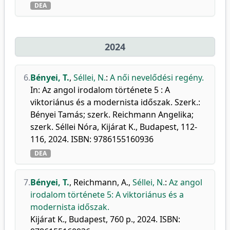
DEA
2024
6.
Bényei, T.
,
Séllei, N.
:
A női nevelődési regény.
In: Az angol irodalom története 5 : A
viktoriánus és a modernista időszak. Szerk.:
Bényei Tamás; szerk. Reichmann Angelika;
szerk. Séllei Nóra, Kijárat K., Budapest, 112-
116, 2024. ISBN: 9786155160936
DEA
7.
Bényei, T.
,
Reichmann, A.
,
Séllei, N.
:
Az angol
irodalom története 5: A viktoriánus és a
modernista időszak.
Kijárat K., Budapest, 760 p., 2024. ISBN: