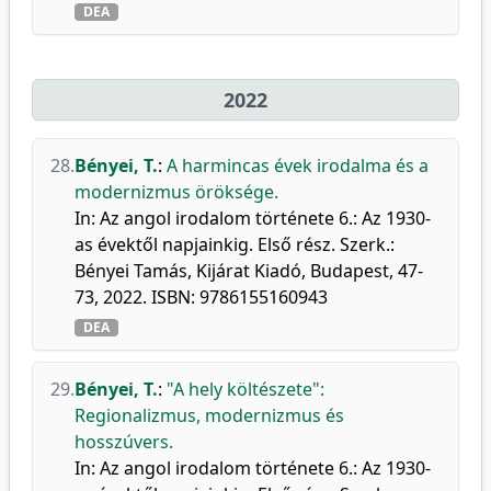
DEA
2022
28.
Bényei, T.
:
A harmincas évek irodalma és a
modernizmus öröksége.
In: Az angol irodalom története 6.: Az 1930-
as évektől napjainkig. Első rész. Szerk.:
Bényei Tamás, Kijárat Kiadó, Budapest, 47-
73, 2022. ISBN: 9786155160943
DEA
29.
Bényei, T.
:
"A hely költészete":
Regionalizmus, modernizmus és
hosszúvers.
In: Az angol irodalom története 6.: Az 1930-