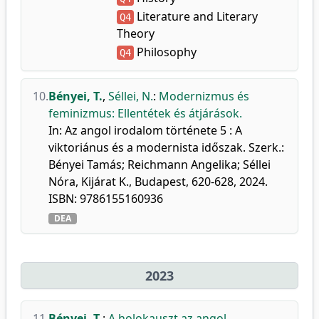
Literature and Literary
Q4
Theory
Philosophy
Q4
10.
Bényei, T.
,
Séllei, N.
:
Modernizmus és
feminizmus: Ellentétek és átjárások.
In: Az angol irodalom története 5 : A
viktoriánus és a modernista időszak. Szerk.:
Bényei Tamás; Reichmann Angelika; Séllei
Nóra, Kijárat K., Budapest, 620-628, 2024.
ISBN: 9786155160936
DEA
2023
11.
Bényei, T.
:
A holokauszt az angol