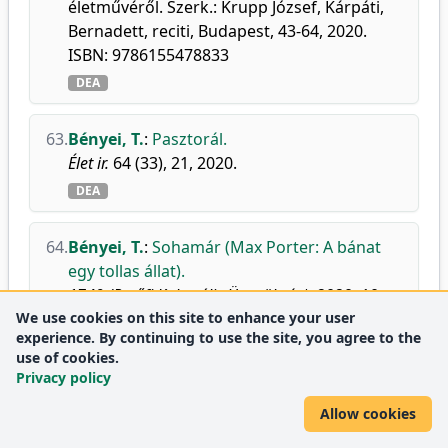
életművéről. Szerk.: Krupp József, Kárpáti,
Bernadett, reciti, Budapest, 43-64, 2020.
ISBN: 9786155478833
DEA
63.
Bényei, T.
:
Pasztorál.
Élet ir.
64 (33), 21, 2020.
DEA
64.
Bényei, T.
:
Sohamár (Max Porter: A bánat
egy tollas állat).
1749 (Petőfi Kulturális Ügynökség).
2020. 10.
We use cookies on this site to enhance your user
22., 1-4, 2020.
experience. By continuing to use the site, you agree to the
DEA
use of cookies.
Privacy policy
Allow cookies
2019