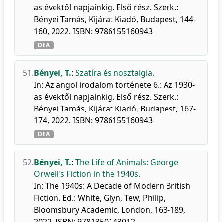
as évektől napjainkig. Első rész. Szerk.:
Bényei Tamás, Kijárat Kiadó, Budapest, 144-
160, 2022. ISBN: 9786155160943
DEA
51.
Bényei, T.
:
Szatíra és nosztalgia.
In: Az angol irodalom története 6.: Az 1930-
as évektől napjainkig. Első rész. Szerk.:
Bényei Tamás, Kijárat Kiadó, Budapest, 167-
174, 2022. ISBN: 9786155160943
DEA
52.
Bényei, T.
:
The Life of Animals: George
Orwell's Fiction in the 1940s.
In: The 1940s: A Decade of Modern British
Fiction. Ed.: White, Glyn, Tew, Philip,
Bloomsbury Academic, London, 163-189,
2022. ISBN: 9781350143012