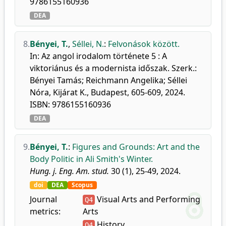
9786155160936
DEA
8.
Bényei, T.
,
Séllei, N.
:
Felvonások között.
In: Az angol irodalom története 5 : A
viktoriánus és a modernista időszak. Szerk.:
Bényei Tamás; Reichmann Angelika; Séllei
Nóra, Kijárat K., Budapest, 605-609, 2024.
ISBN: 9786155160936
DEA
9.
Bényei, T.
:
Figures and Grounds: Art and the
Body Politic in Ali Smith's Winter.
Hung. j. Eng. Am. stud.
30 (1), 25-49, 2024.
doi
DEA
Scopus
Journal
Visual Arts and Performing
Q4
metrics:
Arts
History
Q4