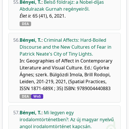
55.
Bényei, T.
:
Belső földrajz: a Nobel-díjas
Abdulrazak Gurnah regényeiről.
Élet ir.
65 (41), 6, 2021.
DEA
56.
Bényei, T.
:
Criminal Affects: Hard-Boiled
Discourse and the New Cultures of Fear in
Patrick Neate's City of Tiny Lights.
In: Geographies of Affect in Contemporary
Literature and Visual Culture. Ed.: Györke
Ágnes; szerk. Bülgözdi Imola, Brill Rodopi,
Leiden, 201-219, 2021, (Spatial Practices,
ISSN 1871-689X ; 35) ISBN: 9789004440883
DEA
WoS
57.
Bényei, T.
:
Mi legyen egy
irodalomtörténetben?: Az új magyar nyelvű
angol irodalomtörténet kapcsán.