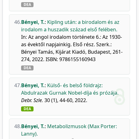
DEA
46.
Bényei, T.
:
Kipling után: a birodalom és az
irodalom a huszadik század első felében.
In: Az angol irodalom története 6.: Az 1930-
as évektől napjainkig. Első rész. Szerk.:
Bényei Tamás, Kijárat Kiadó, Budapest, 261-
274, 2022. ISBN: 9786155160943
DEA
47.
Bényei, T.
:
Külső- és belső földrajz:
Abdulrazak Gurnak Nobel-díja és prózája.
Debr. Szle.
30 (1), 44-60, 2022.
DEA
48.
Bényei, T.
:
Metabolizmusok (Max Porter:
Lanny).