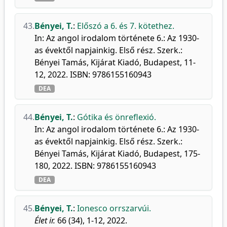
43.
Bényei, T.
:
Előszó a 6. és 7. kötethez.
In: Az angol irodalom története 6.: Az 1930-
as évektől napjainkig. Első rész. Szerk.:
Bényei Tamás, Kijárat Kiadó, Budapest, 11-
12, 2022. ISBN: 9786155160943
DEA
44.
Bényei, T.
:
Gótika és önreflexió.
In: Az angol irodalom története 6.: Az 1930-
as évektől napjainkig. Első rész. Szerk.:
Bényei Tamás, Kijárat Kiadó, Budapest, 175-
180, 2022. ISBN: 9786155160943
DEA
45.
Bényei, T.
:
Ionesco orrszarvúi.
Élet ir.
66 (34), 1-12, 2022.