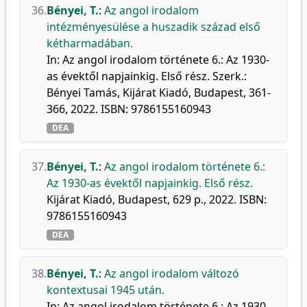
36.
Bényei, T.
:
Az angol irodalom
intézményesülése a huszadik század első
kétharmadában.
In: Az angol irodalom története 6.: Az 1930-
as évektől napjainkig. Első rész. Szerk.:
Bényei Tamás, Kijárat Kiadó, Budapest, 361-
366, 2022. ISBN: 9786155160943
DEA
37.
Bényei, T.
:
Az angol irodalom története 6.:
Az 1930-as évektől napjainkig. Első rész.
Kijárat Kiadó, Budapest, 629 p., 2022. ISBN:
9786155160943
DEA
38.
Bényei, T.
:
Az angol irodalom változó
kontextusai 1945 után.
In: Az angol irodalom története 6.: Az 1930-