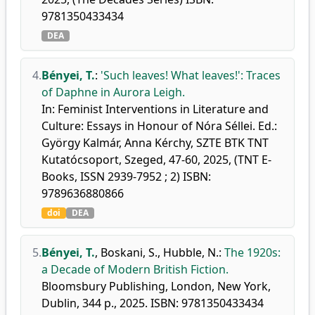
9781350433434
DEA
4.
Bényei, T.
:
'Such leaves! What leaves!': Traces
of Daphne in Aurora Leigh.
In: Feminist Interventions in Literature and
Culture: Essays in Honour of Nóra Séllei. Ed.:
György Kalmár, Anna Kérchy, SZTE BTK TNT
Kutatócsoport, Szeged, 47-60, 2025, (TNT E-
Books, ISSN 2939-7952 ; 2) ISBN:
9789636880866
doi
DEA
5.
Bényei, T.
,
Boskani, S.
,
Hubble, N.
:
The 1920s:
a Decade of Modern British Fiction.
Bloomsbury Publishing, London, New York,
Dublin, 344 p., 2025. ISBN: 9781350433434