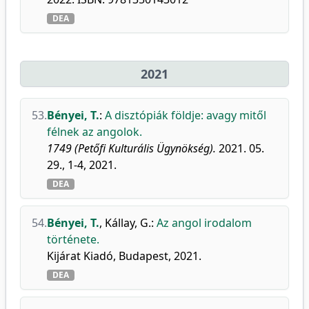
DEA
2021
53.
Bényei, T.
:
A disztópiák földje: avagy mitől
félnek az angolok.
1749 (Petőfi Kulturális Ügynökség).
2021. 05.
29., 1-4, 2021.
DEA
54.
Bényei, T.
,
Kállay, G.
:
Az angol irodalom
története.
Kijárat Kiadó, Budapest, 2021.
DEA