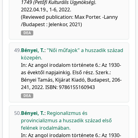
1749 (Petőfi Kulturális Ügynökség).
2022.04.19., 1-6, 2022.
(Reviewed publication: Max Porter. -Lanny
/Budapest : Jelenkor, 2021)
DEA
49.
Bényei, T.
:
"Női műfajok" a huszadik század
közepén.
In: Az angol irodalom története 6.: Az 1930-
as évektől napjainkig. Első rész. Szerk.:
Bényei Tamás, Kijárat Kiadó, Budapest, 206-
241, 2022. ISBN: 9786155160943
DEA
50.
Bényei, T.
:
Regionalizmus és
provincializmus a huszadik század első
felének irodalmában.
In: Az angol irodalom története 6.: Az 1930-