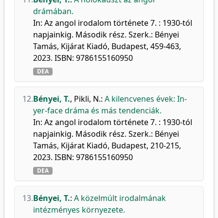
drámában.
In: Az angol irodalom története 7. : 1930-tól
napjainkig. Második rész. Szerk.: Bényei
Tamás, Kijárat Kiadó, Budapest, 459-463,
2023. ISBN: 9786155160950
DEA
12.
Bényei, T.
,
Pikli, N.
:
A kilencvenes évek: In-
yer-face dráma és más tendenciák.
In: Az angol irodalom története 7. : 1930-tól
napjainkig. Második rész. Szerk.: Bényei
Tamás, Kijárat Kiadó, Budapest, 210-215,
2023. ISBN: 9786155160950
DEA
13.
Bényei, T.
:
A közelmúlt irodalmának
intézményes környezete.