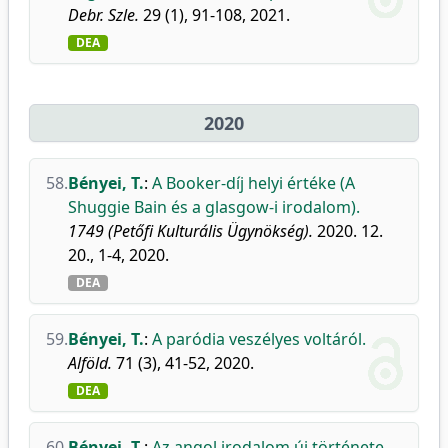
Debr. Szle.
29 (1), 91-108, 2021.
DEA
2020
58.
Bényei, T.
:
A Booker-díj helyi értéke (A
Shuggie Bain és a glasgow-i irodalom).
1749 (Petőfi Kulturális Ügynökség).
2020. 12.
20., 1-4, 2020.
DEA
59.
Bényei, T.
:
A paródia veszélyes voltáról.
Alföld.
71 (3), 41-52, 2020.
DEA
60.
Bényei, T.
:
Az angol irodalom új története.