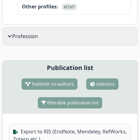
Other profiles:
MTMT
Profession
Publication list
Tudóstér co-authors
statistics
filterable publication list
Export to RIS (EndNote, Mendeley, RefWorks,
Zotero etc.)