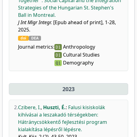
Together": Social Capital and the Integration
Strategies of the Hungarian St. Stephen's
Ball in Montreal.
J Int Migr Integr.
[Epub ahead of print], 1-28,
2025.
doi
DEA
Journal metrics:
Anthropology
D1
Cultural Studies
D1
Demography
Q1
2023
2.
Czibere, I.
,
Huszti, É.
:
Falusi kisiskolák
kihívásai a leszakadó térségekben:
Hátránycsökkentő fejlesztési program
kialakítása lépésről lépésre.
Kult. Köz.
2 (2), 43-50, 2023.