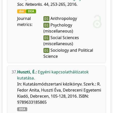
Soc. Networks.
44, 253-265, 2016.
doi
DEA
Journal
Anthropology
D1
metrics:
Psychology
D1
(miscellaneous)
Social Sciences
D1
(miscellaneous)
Sociology and Political
D1
Science
37.
Huszti, É.
:
Egyéni kapcsolathálózatok
kutatása.
In: Kutatásmódszertani kézikönyv. Szerk.: R.
Fedor Anita, Huszti Éva, Debreceni Egyetemi
Kiadó, Debrecen, 105-128, 2016. ISBN:
9789633185865
DEA