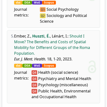
doi
DEA
WoS
Scopus
Journal
Social Psychology
Q3
metrics:
Sociology and Political
Q2
Science
5.
Ember, Z.
,
Huszti, É.
,
Lénárt, I.
:
Should I
Move? The Benefits and Costs of Spatial
Mobility for Different Groups of the Roma
Population.
Eur. J. Ment. Health.
18, 1-20, 2023.
doi
DEA
WoS
Scopus
Journal
Health (social science)
Q4
metrics:
Psychiatry and Mental Health
Q4
Psychology (miscellaneous)
Q4
Public Health, Environmental
Q4
and Occupational Health