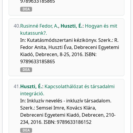
9789633185865
DEA
40.
Rusinné Fedor, A.
,
Huszti, É.
:
Hogyan és mit
kutassunk?.
In: Kutatásmódszertani kézikönyv. Szerk.: R.
Fedor Anita, Huszti Éva, Debreceni Egyetemi
Kiadó, Debrecen, 8-25, 2016. ISBN:
9789633185865
DEA
41.
Huszti, É.
:
Kapcsolathálózat és társadalmi
integráció.
In: Inkluzív nevelés - inkluzív társadalom.
Szerk.: Semsei Imre, Kovács Klára,
Debreceni Egyetemi Kiadó, Debrecen, 210-
234, 2016. ISBN: 9789633186152
DEA