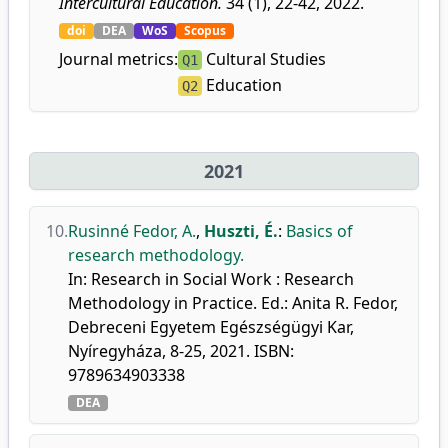
Intercultural Education.
34 (1), 22-42, 2022.
doi
DEA
WoS
Scopus
Journal metrics:
Cultural Studies
Q1
Education
Q2
2021
10.
Rusinné Fedor, A.
,
Huszti, É.
:
Basics of
research methodology.
In: Research in Social Work : Research
Methodology in Practice. Ed.: Anita R. Fedor,
Debreceni Egyetem Egészségügyi Kar,
Nyíregyháza, 8-25, 2021. ISBN:
9789634903338
DEA