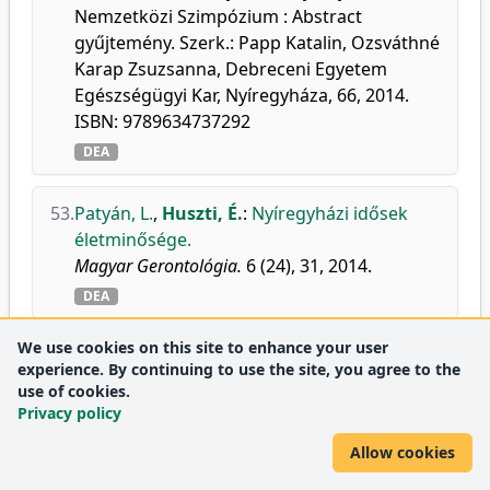
Nemzetközi Szimpózium : Abstract
gyűjtemény. Szerk.: Papp Katalin, Ozsváthné
Karap Zsuzsanna, Debreceni Egyetem
Egészségügyi Kar, Nyíregyháza, 66, 2014.
ISBN: 9789634737292
DEA
53.
Patyán, L.
,
Huszti, É.
:
Nyíregyházi idősek
életminősége.
Magyar Gerontológia.
6 (24), 31, 2014.
DEA
We use cookies on this site to enhance your user
54.
Huszti, É.
,
Takács, P.
,
Hüse, L.
:
SHARE - Az
experience. By continuing to use the site, you agree to the
egészségre, öregedésre és a nyugdíjba
use of cookies.
vonulásra irányuló európai adatbázishoz
Privacy policy
való kapcsolódás: az 50 évesnél idősebb
Allow cookies
népesség kapcsolati hálója.
Magyar Gerontológia.
6 (24), 19, 2014.