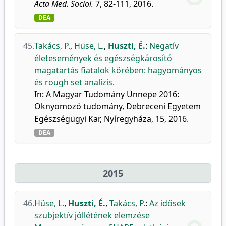
Acta Med. Sociol.
7, 82-111, 2016.
DEA
45.
Takács, P.
,
Hüse, L.
,
Huszti, É.
:
Negatív
életesemények és egészségkárosító
magatartás fiatalok körében: hagyományos
és rough set analízis.
In: A Magyar Tudomány Ünnepe 2016:
Oknyomozó tudomány, Debreceni Egyetem
Egészségügyi Kar, Nyíregyháza, 15, 2016.
DEA
2015
46.
Hüse, L.
,
Huszti, É.
,
Takács, P.
:
Az idősek
szubjektív jóllétének elemzése