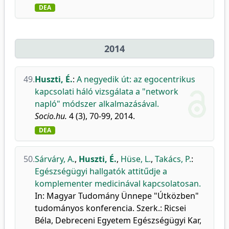
DEA
2014
49.
Huszti, É.
:
A negyedik út: az egocentrikus
kapcsolati háló vizsgálata a "network
napló" módszer alkalmazásával.
Socio.hu.
4 (3), 70-99, 2014.
DEA
50.
Sárváry, A.
,
Huszti, É.
,
Hüse, L.
,
Takács, P.
:
Egészségügyi hallgatók attitűdje a
komplementer medicinával kapcsolatosan.
In: Magyar Tudomány Ünnepe "Útközben"
tudományos konferencia. Szerk.: Ricsei
Béla, Debreceni Egyetem Egészségügyi Kar,