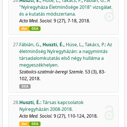
26.
Huszti, É.
,
Hüse, L.
,
Takács, P.
,
Fábián, G.
:
A
"Nyíregyháza Életminősége 2018" vizsgálat
és a kutatás módszertana.
Acta Med. Sociol.
9 (27), 7-18, 2018.
doi
DEA
27.
Fábián, G.
,
Huszti, É.
,
Hüse, L.
,
Takács, P.
:
Az
életminőség Nyíregyházán: a nagymintás
társadalomkutatás első négy hulláma a
megyeszékhelyen.
Szabolcs-szatmár-beregi Szemle.
53 (3), 83-
102, 2018.
DEA
28.
Huszti, É.
:
Társas kapcsolatok
Nyíregyházán 2008-2018.
Acta Med. Sociol.
9 (27), 110-124, 2018.
doi
DEA