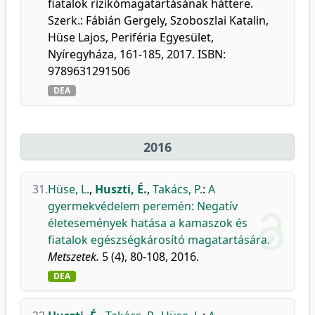
fiatalok rizikómagatartásának háttere.
Szerk.: Fábián Gergely, Szoboszlai Katalin,
Hüse Lajos, Periféria Egyesület,
Nyíregyháza, 161-185, 2017. ISBN:
9789631291506
DEA
2016
31.
Hüse, L.
,
Huszti, É.
,
Takács, P.
:
A
gyermekvédelem peremén: Negatív
életesemények hatása a kamaszok és
fiatalok egészségkárosító magatartására.
Metszetek.
5 (4), 80-108, 2016.
DEA