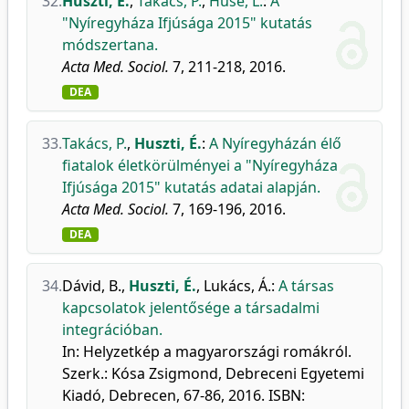
32.
Huszti, É.
,
Takács, P.
,
Hüse, L.
:
A
"Nyíregyháza Ifjúsága 2015" kutatás
módszertana.
Acta Med. Sociol.
7, 211-218, 2016.
DEA
33.
Takács, P.
,
Huszti, É.
:
A Nyíregyházán élő
fiatalok életkörülményei a "Nyíregyháza
Ifjúsága 2015" kutatás adatai alapján.
Acta Med. Sociol.
7, 169-196, 2016.
DEA
34.
Dávid, B.
,
Huszti, É.
,
Lukács, Á.
:
A társas
kapcsolatok jelentősége a társadalmi
integrációban.
In: Helyzetkép a magyarországi romákról.
Szerk.: Kósa Zsigmond, Debreceni Egyetemi
Kiadó, Debrecen, 67-86, 2016. ISBN: