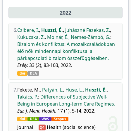
2022
6.
Czibere, I.
,
Huszti, É.
,
Juhászné Fazekas, Z.
,
Kukucska, Z.
,
Molnár, É.
,
Nemes-Zámbó, G.
:
Bizalom és konfliktus: A mozaikcsaládokban
élő nők mindennapi konfliktusai a
párkapcsolati bizalom összefüggéseiben.
Esély.
33 (2), 83-103, 2022.
doi
DEA
7.
Fekete, M.
,
Patyán, L.
,
Hüse, L.
,
Huszti, É.
,
Takács, P.
:
Differences of Subjective Well-
Being in European Long-term Care Regimes.
Eur. J. Ment. Health.
17 (1), 5-14, 2022.
doi
DEA
WoS
Scopus
Journal
Health (social science)
Q4