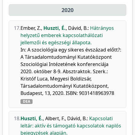
2020
17.
Ember, Z.
,
Huszti, É.
,
Dávid, B.
:
Hátrányos
helyzetű emberek kapcsolathálózati
jellemzői és egészségi állapota.
In: A szociológia egy sikeres évszázad előtt?:
A Társadalomtudományi Kutatóközpont
Szociológiai Intézetének konferenciája
2020. október 8-9. Absztraktok. Szerk.:
Kristóf Luca, Megyesi Boldizsár,
Társadalomtudományi Kutatóközpont,
Budapest, 13, 2020. ISBN: 9031418963978
DEA
18.
Huszti, É.
,
Albert, F.
,
Dávid, B.
:
Kapcsolati
leltár: aktív és támogató kapcsolatok naplós
bejegyzések alapján.