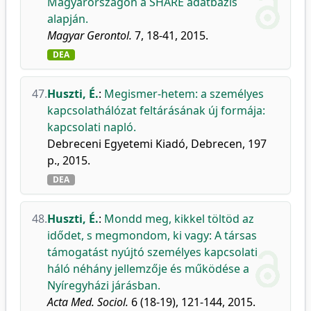
Magyarországon a SHARE adatbázis
alapján.
Magyar Gerontol.
7, 18-41, 2015.
DEA
47.
Huszti, É.
:
Megismer-hetem: a személyes
kapcsolathálózat feltárásának új formája:
kapcsolati napló.
Debreceni Egyetemi Kiadó, Debrecen, 197
p., 2015.
DEA
48.
Huszti, É.
:
Mondd meg, kikkel töltöd az
idődet, s megmondom, ki vagy: A társas
támogatást nyújtó személyes kapcsolati
háló néhány jellemzője és működése a
Nyíregyházi járásban.
Acta Med. Sociol.
6 (18-19), 121-144, 2015.