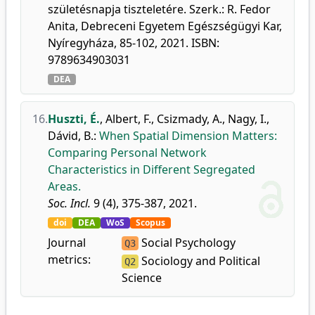
születésnapja tiszteletére. Szerk.: R. Fedor
Anita, Debreceni Egyetem Egészségügyi Kar,
Nyíregyháza, 85-102, 2021. ISBN:
9789634903031
DEA
16.
Huszti, É.
,
Albert, F.
,
Csizmady, A.
,
Nagy, I.
,
Dávid, B.
:
When Spatial Dimension Matters:
Comparing Personal Network
Characteristics in Different Segregated
Areas.
Soc. Incl.
9 (4), 375-387, 2021.
doi
DEA
WoS
Scopus
Journal
Social Psychology
Q3
metrics:
Sociology and Political
Q2
Science