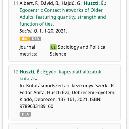
11.
Albert, F.
,
Dávid, B.
,
Hajdú, G.
,
Huszti, É.
:
Egocentric Contact Networks of Older
Adults: featuring quantity, strength and
function of ties.
Sociol. Q.
1, 1-20, 2021.
doi
DEA
Journal
Sociology and Political
Q1
metrics:
Science
12.
Huszti, É.
:
Egyéni kapcsolathálózatok
kutatása.
In: Kutatásmódszertani kézikönyv. Szerk.: R.
Fedor Anita, Huszti Éva, Debreceni Egyetemi
Kiadó, Debrecen, 137-161, 2021. ISBN:
9789633189160
DEA