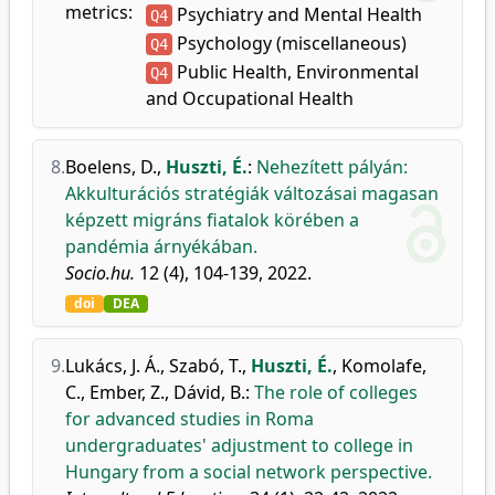
metrics:
Psychiatry and Mental Health
Q4
Psychology (miscellaneous)
Q4
Public Health, Environmental
Q4
and Occupational Health
8.
Boelens, D.
,
Huszti, É.
:
Nehezített pályán:
Akkulturációs stratégiák változásai magasan
képzett migráns fiatalok körében a
pandémia árnyékában.
Socio.hu.
12 (4), 104-139, 2022.
doi
DEA
9.
Lukács, J. Á.
,
Szabó, T.
,
Huszti, É.
,
Komolafe,
C.
,
Ember, Z.
,
Dávid, B.
:
The role of colleges
for advanced studies in Roma
undergraduates' adjustment to college in
Hungary from a social network perspective.