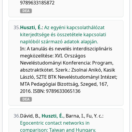
9789633185872
DEA
35.
Huszti, É.
:
Az egyéni kapcsolathálózat
kiterjedtsége és összetétele kapcsolati
naplóból származó adatok alapján.
In: A tanulás és nevelés interdiszciplináris
megközelítése: XVI. Országos
Neveléstudományi Konferencia: Program,
absztraktkötet. Szerk.: Zsolnai Anikó, Kasik
László, SZTE BTK Neveléstudományi Intézet;
MTA Pedagógiai Bizottság, Szeged, 167,
2016. ISBN: 9789633065136
DEA
36.
Dávid, B.
,
Huszti, É.
,
Barna, I.
,
Fu, Y. c.
:
Egocentric contact networks in
comparison: Taiwan and Hungary.