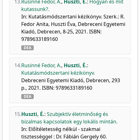
13.
Rusinné Fedor, A.
,
Huszti, É.
:
Hogyan és mit
kutassunk?.
In: Kutatásmódszertani kézikönyv. Szerk.: R.
Fedor Anita, Huszti Éva, Debreceni Egyetemi
Kiadó, Debrecen, 8-25, 2021. ISBN:
9789633189160
DEA
14.
Rusinné Fedor, A.
,
Huszti, É.
:
Kutatásmódszertani kézikönyv.
Debreceni Egyetemi Kiadó, Debrecen, 293
p., 2021. ISBN: 9789633189160
DEA
15.
Huszti, É.
:
Szubjektív életminőség és
bizalmas kapcsolatok egy lokális mintán.
In: Előítéletesség nélkül - szakmai
tisztességgel : Dr. Fábián Gergely 60.