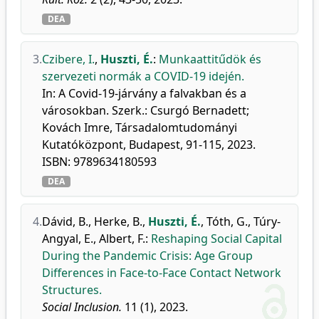
DEA
3.
Czibere, I.
,
Huszti, É.
:
Munkaattitűdök és
szervezeti normák a COVID-19 idején.
In: A Covid-19-járvány a falvakban és a
városokban. Szerk.: Csurgó Bernadett;
Kovách Imre, Társadalomtudományi
Kutatóközpont, Budapest, 91-115, 2023.
ISBN: 9789634180593
DEA
4.
Dávid, B.
,
Herke, B.
,
Huszti, É.
,
Tóth, G.
,
Túry-
Angyal, E.
,
Albert, F.
:
Reshaping Social Capital
During the Pandemic Crisis: Age Group
Differences in Face-to-Face Contact Network
Structures.
Social Inclusion.
11 (1), 2023.