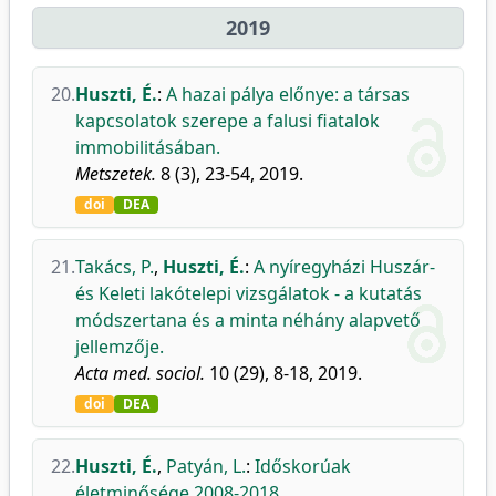
2019
20.
Huszti, É.
:
A hazai pálya előnye: a társas
kapcsolatok szerepe a falusi fiatalok
immobilitásában.
Metszetek.
8 (3), 23-54, 2019.
doi
DEA
21.
Takács, P.
,
Huszti, É.
:
A nyíregyházi Huszár-
és Keleti lakótelepi vizsgálatok - a kutatás
módszertana és a minta néhány alapvető
jellemzője.
Acta med. sociol.
10 (29), 8-18, 2019.
doi
DEA
22.
Huszti, É.
,
Patyán, L.
:
Időskorúak
életminősége 2008-2018.