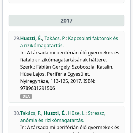
2017
29.
Huszti, É.
,
Takács, P.
:
Kapcsolati faktorok és
a rizikómagatartás.
In: A társadalmi periférián élő gyermekek és
fiatalok rizikómagatartásának háttere.
Szerk.: Fábián Gergely, Szoboszlai Katalin,
Hüse Lajos, Periféria Egyesület,
Nyíregyháza, 113-125, 2017. ISBN:
9789631291506
DEA
30.
Takács, P.
,
Huszti, É.
,
Hüse, L.
:
Stressz,
anómia és rizikómagatartás.
In: A társadalmi periférián élő gyermekek és