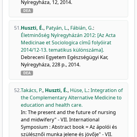
Nyíregyháza, 12, 2014.
DEA
51.
Huszti, É.
,
Patyán, L.
,
Fábián, G.
:
Életminőség Nyíregyházán 2012: [Az Acta
Medicinae et Sociologica című folyóirat
2014/12-13. tematikus különszáma].
Debreceni Egyetem Egészségügyi Kar,
Nyíregyháza, 228 p., 2014.
DEA
52.
Takács, P.
,
Huszti, É.
,
Hüse, L.
:
Integration of
the Complementary Alternative Medicine to
education and health care.
In: The present and the future of nursing
and midwifery" - VII. International
Symposium : Abstract book = Az ápolói és
szülésznői munka jelene és jövője" - VII.