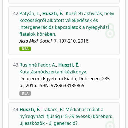
42.
Patyán, L.
,
Huszti, É.
:
Közéleti aktivitás, helyi
közösségről alkotott vélekedések és
intergenerációs kapcsolatok a nyíegyházi
fiatalok körében.
Acta Med. Sociol.
7, 197-210, 2016.
DEA
43.
Rusinné Fedor, A.
,
Huszti, É.
:
Kutatásmódszertani kézikönyv.
Debreceni Egyetemi Kiadó, Debrecen, 235
p., 2016. ISBN: 9789633185865
DEA
44.
Huszti, É.
,
Takács, P.
:
Médiahasználat a
nyíregyházi ifjúság (15-29 évesek) körében:
új eszközök - új generáció?.