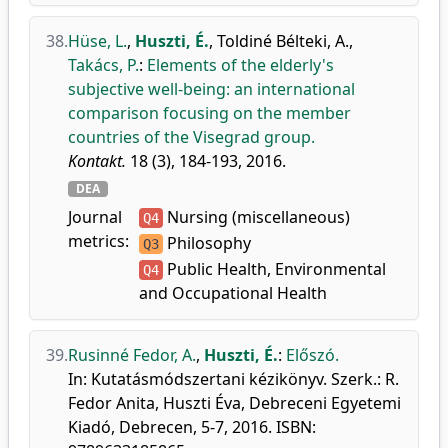
38.
Hüse, L.
,
Huszti, É.
,
Toldiné Bélteki, A.
,
Takács, P.
:
Elements of the elderly's
subjective well-being: an international
comparison focusing on the member
countries of the Visegrad group.
Kontakt.
18 (3), 184-193, 2016.
DEA
Journal
Nursing (miscellaneous)
Q4
metrics:
Philosophy
Q3
Public Health, Environmental
Q4
and Occupational Health
39.
Rusinné Fedor, A.
,
Huszti, É.
:
Előszó.
In: Kutatásmódszertani kézikönyv. Szerk.: R.
Fedor Anita, Huszti Éva, Debreceni Egyetemi
Kiadó, Debrecen, 5-7, 2016. ISBN: