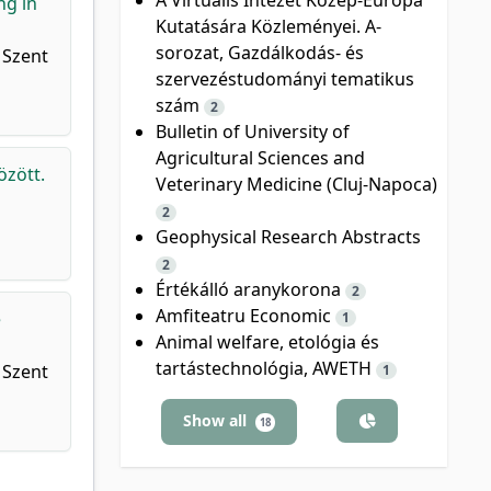
ng in
Kutatására Közleményei. A-
sorozat, Gazdálkodás- és
 Szent
szervezéstudományi tematikus
szám
2
Bulletin of University of
Agricultural Sciences and
özött.
Veterinary Medicine (Cluj-Napoca)
2
Geophysical Research Abstracts
2
Értékálló aranykorona
2
Amfiteatru Economic
e
1
Animal welfare, etológia és
tartástechnológia, AWETH
 Szent
1
Show all
18