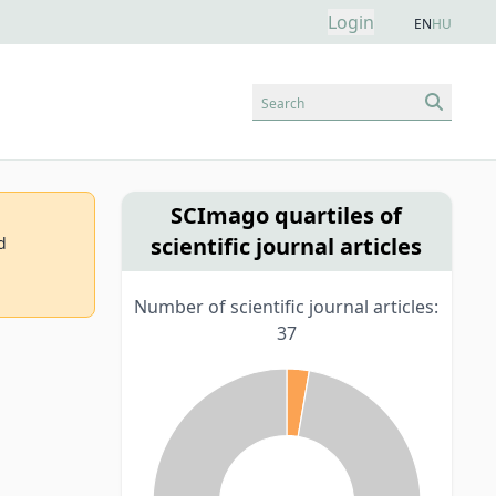
Login
EN
HU
Search
SCImago quartiles of
scientific journal articles
d
Number of scientific journal articles:
37