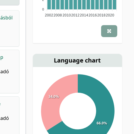
0
2002
2008
2010
2012
2014
2016
2018
2020
rásból
op
Language chart
iadó
34.0%
e
iadó
66.0%