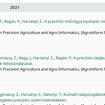
2021
T.
,
Ragán, P.
,
Harsányi, E.
:
A precíziós műtrágya kijuttatás m
 on Precision Agriculture and Agro-Informatics, [Agroinform
mássy, Z.
,
Nagy, J.
,
Harsányi, E.
,
Ragán, P.
:
A precíziós talajla
 felhasználásával.
 on Precision Agriculture and Agro-Informatics, [Agroinform
ymássy, Z.
,
Harsányi, E.
,
Rátonyi, T.
:
Kontakt talajvizsgálato
gálata precíziós üzemi kísérletekben.