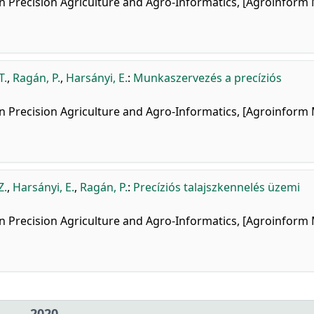
 on Precision Agriculture and Agro-Informatics, [Agroinform
T.
,
Ragán, P.
,
Harsányi, E.
:
Munkaszervezés a precíziós
 on Precision Agriculture and Agro-Informatics, [Agroinform
Z.
,
Harsányi, E.
,
Ragán, P.
:
Precíziós talajszkennelés üzemi
 on Precision Agriculture and Agro-Informatics, [Agroinform
2020