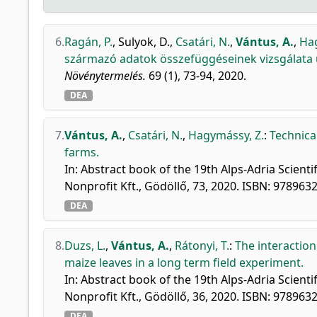
6.
Ragán, P.
,
Sulyok, D.
,
Csatári, N.
,
Vántus, A.
,
Hag
származó adatok összefüggéseinek vizsgálata ü
Növénytermelés.
69 (1), 73-94, 2020.
DEA
7.
Vántus, A.
,
Csatári, N.
,
Hagymássy, Z.
:
Technica
farms.
In: Abstract book of the 19th Alps-Adria Scient
Nonprofit Kft., Gödöllő, 73, 2020. ISBN: 97896
DEA
8.
Duzs, L.
,
Vántus, A.
,
Rátonyi, T.
:
The interaction
maize leaves in a long term field experiment.
In: Abstract book of the 19th Alps-Adria Scient
Nonprofit Kft., Gödöllő, 36, 2020. ISBN: 97896
DEA