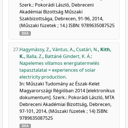
Szerk.: Pokorádi László, Debreceni
Akadémiai Bizottság Műszaki
Szakbizottsága, Debrecen, 91-96, 2014,
(Műszaki füzetek ; 14.) ISBN: 9789635087525
DEA
27.
Hagymássy, Z.
,
Vántus, A.
,
Csatári, N.
,
Kith,
K.
,
Balla, Z.
,
Battáné Gindert, K. Á.
:
Napelemes villamos energiatermelés
tapasztalatai = experiences of solar
electricity production.
In: Műszaki Tudomány az Észak-Kelet
Magyarországi Régióban 2014 [elektronikus
dokumentum]. Szerk.: Pokorádi László, MTA
Debreceni Akadémiai Bizottság, Debrecen,
97-101, 2014, (Műszaki füzetek ; 14) ISBN:
9789635087525
DEA