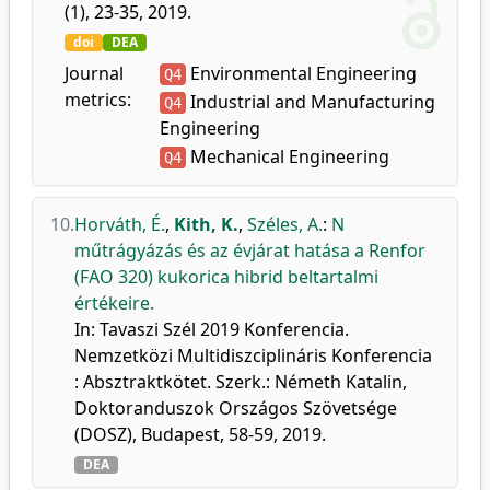
(1), 23-35, 2019.
doi
DEA
Journal
Environmental Engineering
Q4
metrics:
Industrial and Manufacturing
Q4
Engineering
Mechanical Engineering
Q4
10.
Horváth, É.
,
Kith, K.
,
Széles, A.
:
N
műtrágyázás és az évjárat hatása a Renfor
(FAO 320) kukorica hibrid beltartalmi
értékeire.
In: Tavaszi Szél 2019 Konferencia.
Nemzetközi Multidiszciplináris Konferencia
: Absztraktkötet. Szerk.: Németh Katalin,
Doktoranduszok Országos Szövetsége
(DOSZ), Budapest, 58-59, 2019.
DEA