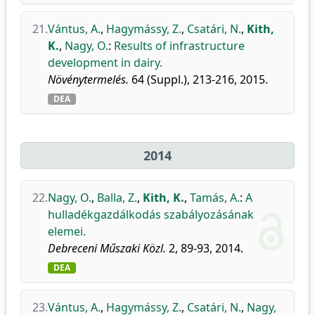
21.
Vántus, A.
,
Hagymássy, Z.
,
Csatári, N.
,
Kith,
K.
,
Nagy, O.
:
Results of infrastructure
development in dairy.
Növénytermelés.
64 (Suppl.), 213-216, 2015.
DEA
2014
22.
Nagy, O.
,
Balla, Z.
,
Kith, K.
,
Tamás, A.
:
A
hulladékgazdálkodás szabályozásának
elemei.
Debreceni Műszaki Közl.
2, 89-93, 2014.
DEA
23.
Vántus, A.
,
Hagymássy, Z.
,
Csatári, N.
,
Nagy,