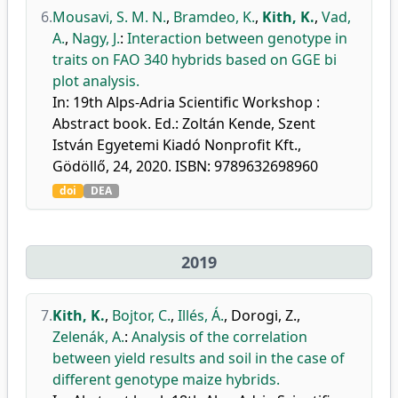
6.
Mousavi, S. M. N.
,
Bramdeo, K.
,
Kith, K.
,
Vad,
A.
,
Nagy, J.
:
Interaction between genotype in
traits on FAO 340 hybrids based on GGE bi
plot analysis.
In: 19th Alps-Adria Scientific Workshop :
Abstract book. Ed.: Zoltán Kende, Szent
István Egyetemi Kiadó Nonprofit Kft.,
Gödöllő, 24, 2020. ISBN: 9789632698960
doi
DEA
2019
7.
Kith, K.
,
Bojtor, C.
,
Illés, Á.
,
Dorogi, Z.
,
Zelenák, A.
:
Analysis of the correlation
between yield results and soil in the case of
different genotype maize hybrids.