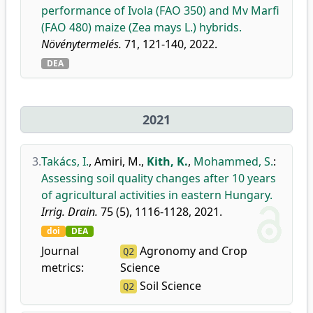
performance of Ivola (FAO 350) and Mv Marfi
(FAO 480) maize (Zea mays L.) hybrids.
Növénytermelés.
71, 121-140, 2022.
DEA
2021
3.
Takács, I.
,
Amiri, M.
,
Kith, K.
,
Mohammed, S.
:
Assessing soil quality changes after 10 years
of agricultural activities in eastern Hungary.
Irrig. Drain.
75 (5), 1116-1128, 2021.
doi
DEA
Journal
Agronomy and Crop
Q2
metrics:
Science
Soil Science
Q2