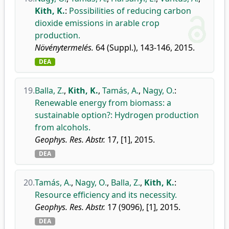
Kith, K.
:
Possibilities of reducing carbon
dioxide emissions in arable crop
production.
Növénytermelés.
64 (Suppl.), 143-146, 2015.
DEA
19.
Balla, Z.
,
Kith, K.
,
Tamás, A.
,
Nagy, O.
:
Renewable energy from biomass: a
sustainable option?: Hydrogen production
from alcohols.
Geophys. Res. Abstr.
17, [1], 2015.
DEA
20.
Tamás, A.
,
Nagy, O.
,
Balla, Z.
,
Kith, K.
:
Resource efficiency and its necessity.
Geophys. Res. Abstr.
17 (9096), [1], 2015.
DEA