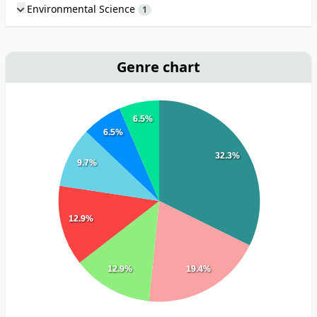
Environmental Science
1
Genre chart
6.5%
6.5%
32.3%
9.7%
12.9%
12.9%
19.4%