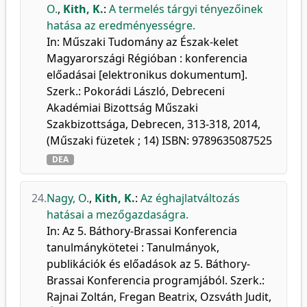
O.
,
Kith, K.
:
A termelés tárgyi tényezőinek
hatása az eredményességre.
In: Műszaki Tudomány az Észak-kelet
Magyarországi Régióban : konferencia
előadásai [elektronikus dokumentum].
Szerk.: Pokorádi László, Debreceni
Akadémiai Bizottság Műszaki
Szakbizottsága, Debrecen, 313-318, 2014,
(Műszaki füzetek ; 14) ISBN: 9789635087525
DEA
24.
Nagy, O.
,
Kith, K.
:
Az éghajlatváltozás
hatásai a mezőgazdaságra.
In: Az 5. Báthory-Brassai Konferencia
tanulmánykötetei : Tanulmányok,
publikációk és előadások az 5. Báthory-
Brassai Konferencia programjából. Szerk.:
Rajnai Zoltán, Fregan Beatrix, Ozsváth Judit,