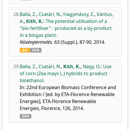
28.
Balla, Z.
,
Csatári, N.
,
Hagymássy, Z.
,
Vántus,
A.
,
Kith, K.
:
The potential utilisation of a
"bio-fertiliser" - produced as a by-product
in a biogas plant.
Növénytermelés.
63 (Suppl.), 87-90, 2014.
doi
DEA
29.
Balla, Z.
,
Csatári, N.
,
Kith, K.
,
Nagy, O.
:
Use
of corn (Zea mays L.) hybrids to product
bioethanol.
In: 22nd European Biomass Conference and
Exhibition / [ed. by ETA-Florence Renewable
Energies], ETA-Florence Renewable
Energies, Florence, 126, 2014.
DEA