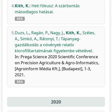
4.
Kith, K.
:
Heti fókusz: A szárbontás
másodlagos hatásai.
DEA
5.
Duzs, L.
,
Ragán, P.
,
Nagy, J.
,
Kith, K.
,
Széles,
A.
,
Simkó, A.
,
Rátonyi, T.
:
Tápanyag-
gazdálkodás a növények relatív
klorofilltartalmának figyelembe vételével.
In: Prega Science 2020 Scientific Conference
on Precision Agriculture & Agro-Informatics,
[Agroinform Média Kft.], [Budapest], 1-3,
2021.
DEA
2020