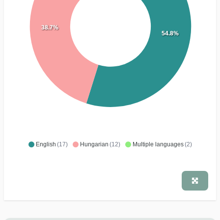
38.7%
54.8%
English
(17)
Hungarian
(12)
Multiple languages
(2)