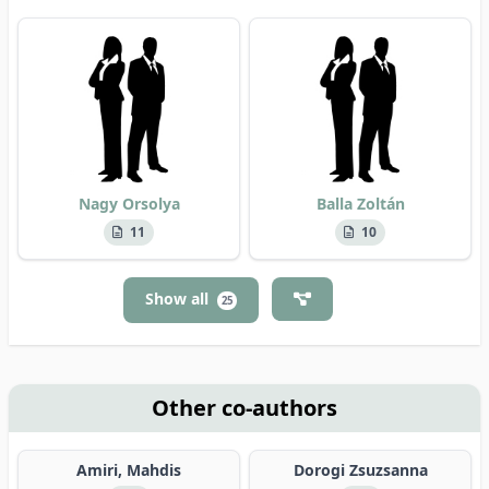
Nagy Orsolya
Balla Zoltán
11
10
Show all
25
Other co-authors
Amiri, Mahdis
Dorogi Zsuzsanna