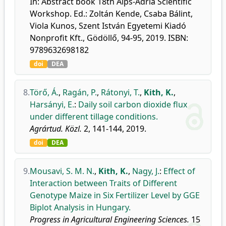
In: Abstract book 18th Alps-Adria Scientific
Workshop. Ed.: Zoltán Kende, Csaba Bálint,
Viola Kunos, Szent István Egyetemi Kiadó
Nonprofit Kft., Gödöllő, 94-95, 2019. ISBN:
9789632698182
doi
DEA
8.
Törő, Á.
,
Ragán, P.
,
Rátonyi, T.
,
Kith, K.
,
Harsányi, E.
:
Daily soil carbon dioxide flux
under different tillage conditions.
Agrártud. Közl.
2, 141-144, 2019.
doi
DEA
9.
Mousavi, S. M. N.
,
Kith, K.
,
Nagy, J.
:
Effect of
Interaction between Traits of Different
Genotype Maize in Six Fertilizer Level by GGE
Biplot Analysis in Hungary.
Progress in Agricultural Engineering Sciences.
15