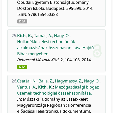
Óbudai Egyetem Biztonságtudományi
Doktori Iskola, Budapest, 395-399, 2014.
ISBN: 9786155460388
DEA
25.
Kith, K.
,
Tamás, A.
,
Nagy, O.
:
Hulladékkezelési technológiák
alkalmazásának összehasonlítása Hajdú-
Bihar megyében.
Debreceni Műszaki Közl.
2, 104-108, 2014.
DEA
26.
Csatári, N.
,
Balla, Z.
,
Hagymássy, Z.
,
Nagy, O.
,
Vántus, A.
,
Kith, K.
:
Mezőgazdasági biogáz
üzemek technológiai összehasonlítása.
In: Műszaki Tudomány az Észak-kelet
Magyarországi Régióban : konferencia
előadásai [elektronikus dokumentum].