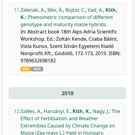
11.
Zelenák, A.
,
Illés, Á.
,
Bojtor, C.
,
Vad, A.
,
Kith,
K.
:
Phenometric comparison of different
genotype and maturity maize hybrids.
In: Abstract book 18th Alps-Adria Scientific
Workshop. Ed.: Zoltán Kende, Csaba Bálint,
Viola Kunos, Szent István Egyetemi Kiadó
Nonprofit Kft., Gödöllő, 172-173, 2019. ISBN:
9789632698182
doi
DEA
2018
12.
Széles, A.
,
Harsányi, E.
,
Kith, K.
,
Nagy, J.
:
The
Effect of Fertilisation and Weather
Extremities Caused by Climate Change on
Maize (Zea mays L.) Yield in Hungary.