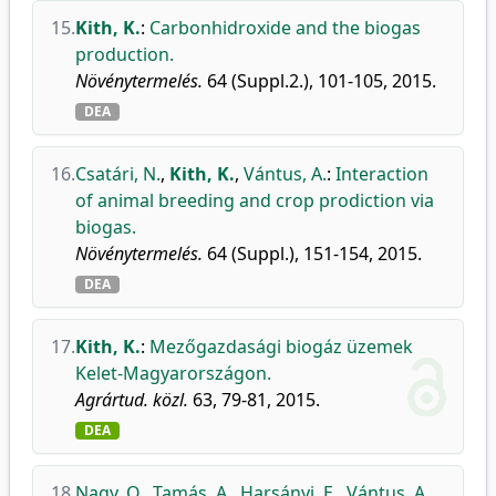
15.
Kith, K.
:
Carbonhidroxide and the biogas
production.
Növénytermelés.
64 (Suppl.2.), 101-105, 2015.
DEA
16.
Csatári, N.
,
Kith, K.
,
Vántus, A.
:
Interaction
of animal breeding and crop prodiction via
biogas.
Növénytermelés.
64 (Suppl.), 151-154, 2015.
DEA
17.
Kith, K.
:
Mezőgazdasági biogáz üzemek
Kelet-Magyarországon.
Agrártud. közl.
63, 79-81, 2015.
DEA
18.
Nagy, O.
,
Tamás, A.
,
Harsányi, E.
,
Vántus, A.
,