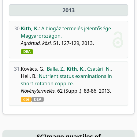
2013
30.
Kith, K.
:
A biogáz termelés jelentősége
Magyarországon.
Agrártud. közl.
51, 127-129, 2013.
DEA
31.
Kovács, G.
,
Balla, Z.
,
Kith, K.
,
Csatári, N.
,
Heil, B.
:
Nutrient status examinations in
short rotation coppice.
Növénytermelés.
62 (Suppl.), 83-86, 2013.
doi
DEA
SCImago quartiles of