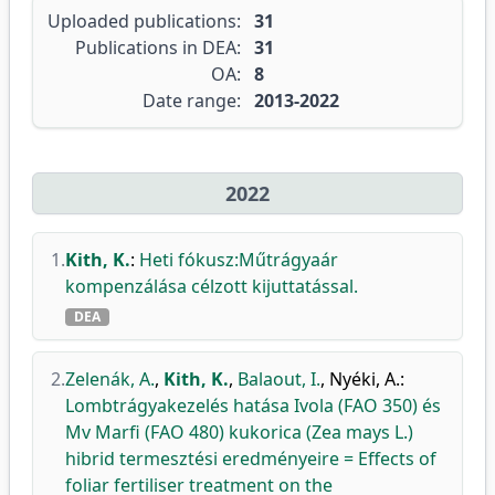
Uploaded publications:
31
Publications in DEA:
31
OA:
8
Date range:
2013-2022
2022
1.
Kith, K.
:
Heti fókusz:Műtrágyaár
kompenzálása célzott kijuttatással.
DEA
2.
Zelenák, A.
,
Kith, K.
,
Balaout, I.
,
Nyéki, A.
:
Lombtrágyakezelés hatása Ivola (FAO 350) és
Mv Marfi (FAO 480) kukorica (Zea mays L.)
hibrid termesztési eredményeire = Effects of
foliar fertiliser treatment on the