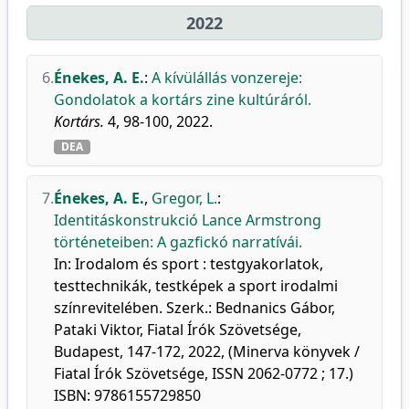
2022
6.
Énekes, A. E.
:
A kívülállás vonzereje:
Gondolatok a kortárs zine kultúráról.
Kortárs.
4, 98-100, 2022.
DEA
7.
Énekes, A. E.
,
Gregor, L.
:
Identitáskonstrukció Lance Armstrong
történeteiben: A gazfickó narratívái.
In: Irodalom és sport : testgyakorlatok,
testtechnikák, testképek a sport irodalmi
színrevitelében. Szerk.: Bednanics Gábor,
Pataki Viktor, Fiatal Írók Szövetsége,
Budapest, 147-172, 2022, (Minerva könyvek /
Fiatal Írók Szövetsége, ISSN 2062-0772 ; 17.)
ISBN: 9786155729850