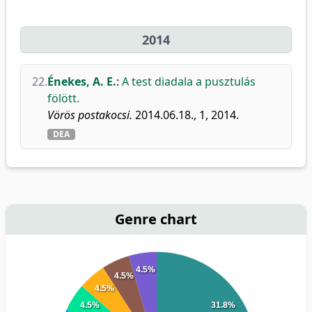
2014
22.
Énekes, A. E.
:
A test diadala a pusztulás
fölött.
Vörös postakocsi.
2014.06.18., 1, 2014.
DEA
Genre chart
4.5%
4.5%
4.5%
4.5%
31.8%