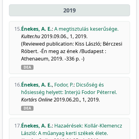
2019
15.
Énekes, A. E.
:
A megtisztulás keserűsége.
Kulter.hu
2019.09.06., 1, 2019.
(Reviewed publication: Kiss László; Bérczesi
Róbert. -Én meg az ének /Budapest :
Athenaeum, 2019. -336 p. -)
DEA
16.
Énekes, A. E.
,
Fodor, P.
:
Dicsőség és
hősiesség helyett: Interjú Fodor Péterrel.
Kortárs Online
2019.06.20., 1, 2019.
DEA
17.
Énekes, A. E.
:
Hazaérések: Kollár-Klemencz
László: A műanyag kerti székek élete.