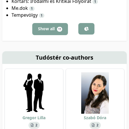
Kortárs: Irodalmi és Kritikai Folyóirat
1
Me.dok
1
Tempevölgy
1
Show all
11
Tudóstér co-authors
Gregor Lilla
Szabó Dóra
2
2