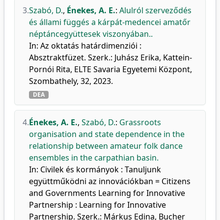
3.
Szabó, D.
,
Énekes, A. E.
:
Alulról szerveződés
és állami függés a kárpát-medencei amatőr
néptáncegyüttesek viszonyában..
In: Az oktatás határdimenziói :
Absztraktfüzet. Szerk.: Juhász Erika, Kattein-
Pornói Rita, ELTE Savaria Egyetemi Központ,
Szombathely, 32, 2023.
DEA
4.
Énekes, A. E.
,
Szabó, D.
:
Grassroots
organisation and state dependence in the
relationship between amateur folk dance
ensembles in the carpathian basin.
In: Civilek és kormányok : Tanuljunk
együttműködni az innovációkban = Citizens
and Governments Learning for Innovative
Partnership : Learning for Innovative
Partnership. Szerk.: Márkus Edina, Bucher