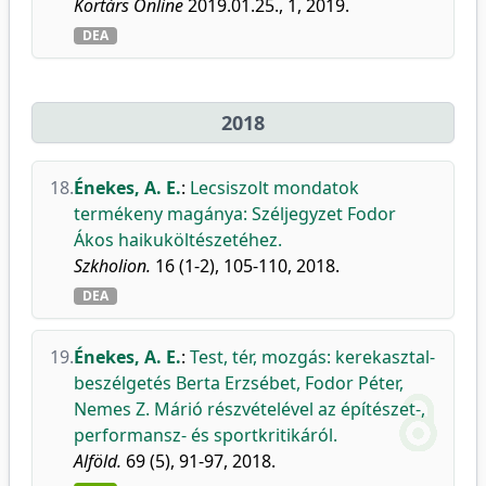
Kortárs Online
2019.01.25., 1, 2019.
DEA
2018
18.
Énekes, A. E.
:
Lecsiszolt mondatok
termékeny magánya: Széljegyzet Fodor
Ákos haikuköltészetéhez.
Szkholion.
16 (1-2), 105-110, 2018.
DEA
19.
Énekes, A. E.
:
Test, tér, mozgás: kerekasztal-
beszélgetés Berta Erzsébet, Fodor Péter,
Nemes Z. Márió részvételével az építészet-,
performansz- és sportkritikáról.
Alföld.
69 (5), 91-97, 2018.