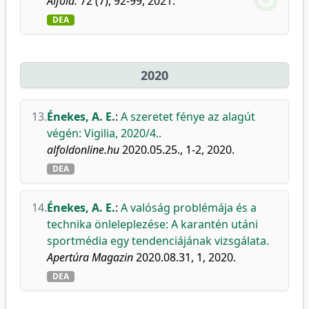
Alföld.
72 (7), 92-99, 2021.
DEA
2020
13.
Énekes, A. E.
:
A szeretet fénye az alagút
végén: Vigilia, 2020/4..
alfoldonline.hu
2020.05.25., 1-2, 2020.
DEA
14.
Énekes, A. E.
:
A valóság problémája és a
technika önleleplezése: A karantén utáni
sportmédia egy tendenciájának vizsgálata.
Apertúra Magazin
2020.08.31, 1, 2020.
DEA