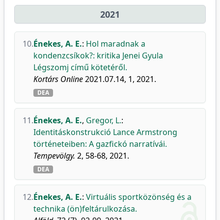
2021
10.
Énekes, A. E.
:
Hol maradnak a
kondenzcsíkok?: kritika Jenei Gyula
Légszomj című kötetéről.
Kortárs Online
2021.07.14, 1, 2021.
DEA
11.
Énekes, A. E.
,
Gregor, L.
:
Identitáskonstrukció Lance Armstrong
történeteiben: A gazfickó narratívái.
Tempevölgy.
2, 58-68, 2021.
DEA
12.
Énekes, A. E.
:
Virtuális sportközönség és a
technika (ön)feltárulkozása.