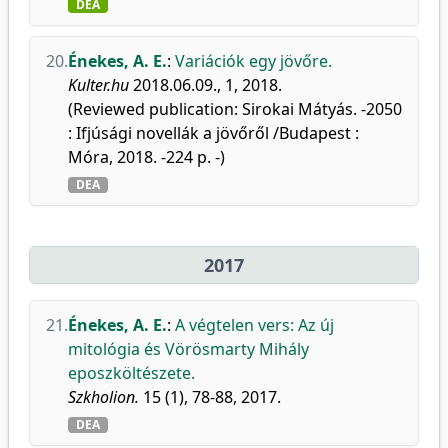
DEA
20.
Énekes, A. E.
:
Variációk egy jövőre.
Kulter.hu
2018.06.09., 1, 2018.
(Reviewed publication: Sirokai Mátyás. -2050
: Ifjúsági novellák a jövőről /Budapest :
Móra, 2018. -224 p. -)
DEA
2017
21.
Énekes, A. E.
:
A végtelen vers: Az új
mitológia és Vörösmarty Mihály
eposzköltészete.
Szkholion.
15 (1), 78-88, 2017.
DEA