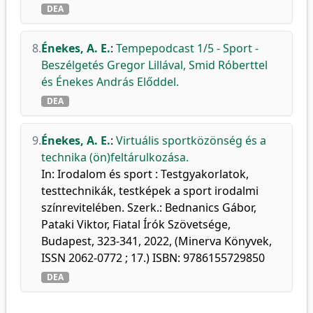
DEA
8.
Énekes, A. E.
:
Tempepodcast 1/5 - Sport -
Beszélgetés Gregor Lillával, Smid Róberttel
és Énekes András Előddel.
DEA
9.
Énekes, A. E.
:
Virtuális sportközönség és a
technika (ön)feltárulkozása.
In: Irodalom és sport : Testgyakorlatok,
testtechnikák, testképek a sport irodalmi
színrevitelében. Szerk.: Bednanics Gábor,
Pataki Viktor, Fiatal Írók Szövetsége,
Budapest, 323-341, 2022, (Minerva Könyvek,
ISSN 2062-0772 ; 17.) ISBN: 9786155729850
DEA