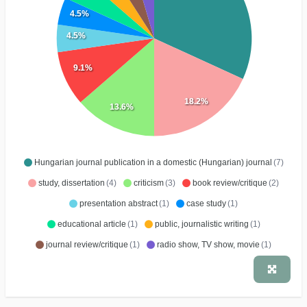
4.5%
4.5%
9.1%
18.2%
13.6%
Hungarian journal publication in a domestic (Hungarian) journal
(7)
study, dissertation
(4)
criticism
(3)
book review/critique
(2)
presentation abstract
(1)
case study
(1)
educational article
(1)
public, journalistic writing
(1)
journal review/critique
(1)
radio show, TV show, movie
(1)