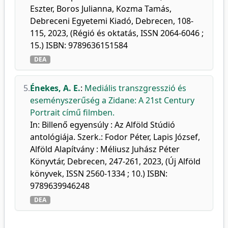
Eszter, Boros Julianna, Kozma Tamás,
Debreceni Egyetemi Kiadó, Debrecen, 108-
115, 2023, (Régió és oktatás, ISSN 2064-6046 ;
15.) ISBN: 9789636151584
DEA
5.
Énekes, A. E.
:
Mediális transzgresszió és
eseményszerűség a Zidane: A 21st Century
Portrait című filmben.
In: Billenő egyensúly : Az Alföld Stúdió
antológiája. Szerk.: Fodor Péter, Lapis József,
Alföld Alapítvány : Méliusz Juhász Péter
Könyvtár, Debrecen, 247-261, 2023, (Új Alföld
könyvek, ISSN 2560-1334 ; 10.) ISBN:
9789639946248
DEA