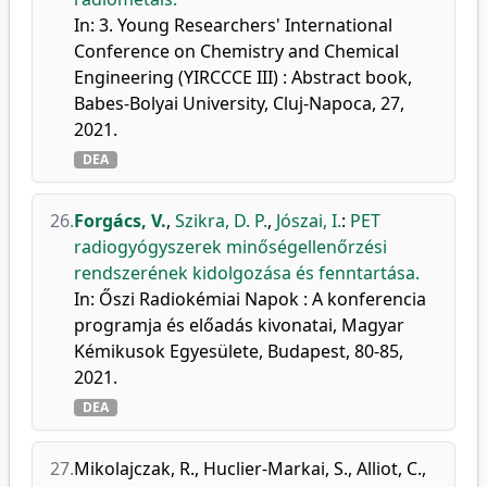
In: 3. Young Researchers' International
Conference on Chemistry and Chemical
Engineering (YIRCCCE III) : Abstract book,
Babes-Bolyai University, Cluj-Napoca, 27,
2021.
DEA
26.
Forgács, V.
,
Szikra, D. P.
,
Jószai, I.
:
PET
radiogyógyszerek minőségellenőrzési
rendszerének kidolgozása és fenntartása.
In: Őszi Radiokémiai Napok : A konferencia
programja és előadás kivonatai, Magyar
Kémikusok Egyesülete, Budapest, 80-85,
2021.
DEA
27.
Mikolajczak, R.
,
Huclier-Markai, S.
,
Alliot, C.
,