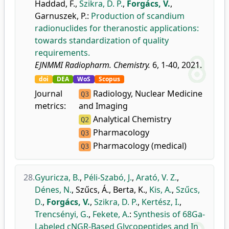
Haddad, F.
,
Szikra, D. P.
,
Forgács, V.
,
Garnuszek, P.
:
Production of scandium
radionuclides for theranostic applications:
towards standardization of quality
requirements.
EJNMMI Radiopharm. Chemistry.
6, 1-40, 2021.
doi
DEA
WoS
Scopus
Journal
Radiology, Nuclear Medicine
Q3
metrics:
and Imaging
Analytical Chemistry
Q2
Pharmacology
Q3
Pharmacology (medical)
Q3
28.
Gyuricza, B.
,
Péli-Szabó, J.
,
Arató, V. Z.
,
Dénes, N.
,
Szűcs, Á.
,
Berta, K.
,
Kis, A.
,
Szűcs,
D.
,
Forgács, V.
,
Szikra, D. P.
,
Kertész, I.
,
Trencsényi, G.
,
Fekete, A.
:
Synthesis of 68Ga-
Labeled cNGR-Based Glycopeptides and In