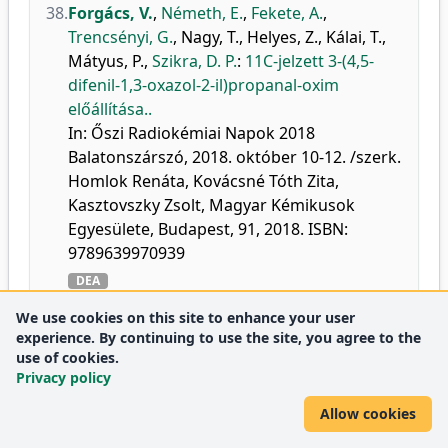
38.
Forgács, V.
,
Németh, E.
,
Fekete, A.
,
Trencsényi, G.
,
Nagy, T.
,
Helyes, Z.
,
Kálai, T.
,
Mátyus, P.
,
Szikra, D. P.
:
11C-jelzett 3-(4,5-
difenil-1,3-oxazol-2-il)propanal-oxim
előállítása..
In: Őszi Radiokémiai Napok 2018
Balatonszárszó, 2018. október 10-12. /szerk.
Homlok Renáta, Kovácsné Tóth Zita,
Kasztovszky Zsolt, Magyar Kémikusok
Egyesülete, Budapest, 91, 2018. ISBN:
9789639970939
DEA
We use cookies on this site to enhance your user
39.
Mikolajczak, R.
,
Pawlak, D.
,
Wojdowska, W.
,
experience. By continuing to use the site, you agree to the
use of cookies.
Janiak, T.
,
Barcikowski, T.
,
Zoltowska, M.
,
Privacy policy
Cieszykowska, I.
,
Parus, J.
,
Hajdu, I.
,
Baranyai, G.
,
Forgács, V.
,
Szikra, D. P.
,
Nagy,
Allow cookies
G.
:
Cyclotron production of Sc-44 from