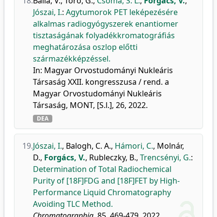
18.
Balla, V.
,
Törő, G.
,
Csoma, S. L.
,
Forgács, V.
,
Jószai, I.
:
Agytumorok PET leképezésére
alkalmas radiogyógyszerek enantiomer
tisztaságának folyadékkromatográfiás
meghatározása oszlop előtti
származékképzéssel.
In: Magyar Orvostudományi Nukleáris
Társaság XXII. kongresszusa / rend. a
Magyar Orvostudományi Nukleáris
Társaság, MONT, [S.l.], 26, 2022.
DEA
19.
Jószai, I.
,
Balogh, C. A.
,
Hámori, C.
,
Molnár,
D.
,
Forgács, V.
,
Rubleczky, B.
,
Trencsényi, G.
:
Determination of Total Radiochemical
Purity of [18F]FDG and [18F]FET by High-
Performance Liquid Chromatography
Avoiding TLC Method.
Chromatographia.
85, 469-479, 2022.