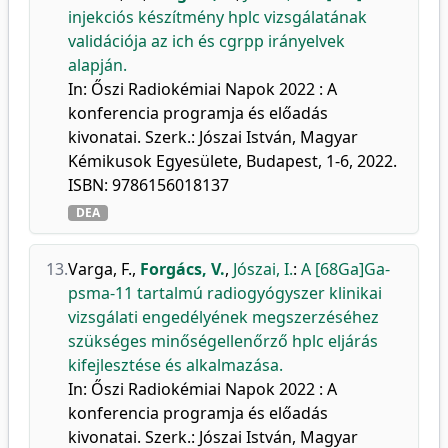
injekciós készítmény hplc vizsgálatának
validációja az ich és cgrpp irányelvek
alapján.
In: Őszi Radiokémiai Napok 2022 : A
konferencia programja és előadás
kivonatai. Szerk.: Jószai István, Magyar
Kémikusok Egyesülete, Budapest, 1-6, 2022.
ISBN: 9786156018137
DEA
13.
Varga, F.
,
Forgács, V.
,
Jószai, I.
:
A [68Ga]Ga-
psma-11 tartalmú radiogyógyszer klinikai
vizsgálati engedélyének megszerzéséhez
szükséges minőségellenőrző hplc eljárás
kifejlesztése és alkalmazása.
In: Őszi Radiokémiai Napok 2022 : A
konferencia programja és előadás
kivonatai. Szerk.: Jószai István, Magyar