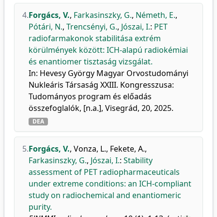
4.
Forgács, V.
,
Farkasinszky, G.
,
Németh, E.
,
Pótári, N.
,
Trencsényi, G.
,
Jószai, I.
:
PET
radiofarmakonok stabilitása extrém
körülmények között: ICH-alapú radiokémiai
és enantiomer tisztaság vizsgálat.
In: Hevesy György Magyar Orvostudományi
Nukleáris Társaság XXIII. Kongresszusa:
Tudományos program és előadás
összefoglalók, [n.a.], Visegrád, 20, 2025.
DEA
5.
Forgács, V.
,
Vonza, L.
,
Fekete, A.
,
Farkasinszky, G.
,
Jószai, I.
:
Stability
assessment of PET radiopharmaceuticals
under extreme conditions: an ICH-compliant
study on radiochemical and enantiomeric
purity.