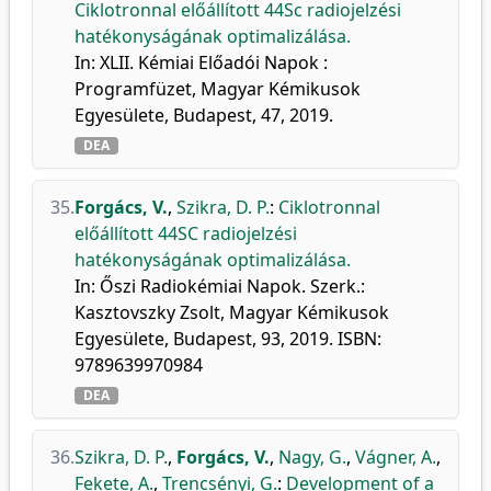
Ciklotronnal előállított 44Sc radiojelzési
hatékonyságának optimalizálása.
In: XLII. Kémiai Előadói Napok :
Programfüzet, Magyar Kémikusok
Egyesülete, Budapest, 47, 2019.
DEA
35.
Forgács, V.
,
Szikra, D. P.
:
Ciklotronnal
előállított 44SC radiojelzési
hatékonyságának optimalizálása.
In: Őszi Radiokémiai Napok. Szerk.:
Kasztovszky Zsolt, Magyar Kémikusok
Egyesülete, Budapest, 93, 2019. ISBN:
9789639970984
DEA
36.
Szikra, D. P.
,
Forgács, V.
,
Nagy, G.
,
Vágner, A.
,
Fekete, A.
,
Trencsényi, G.
:
Development of a