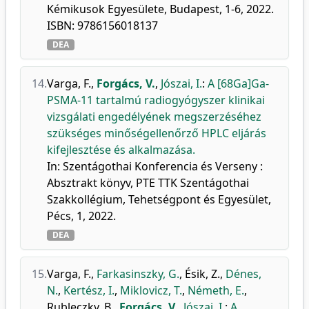
Kémikusok Egyesülete, Budapest, 1-6, 2022.
ISBN: 9786156018137
DEA
14.
Varga, F.
,
Forgács, V.
,
Jószai, I.
:
A [68Ga]Ga-
PSMA-11 tartalmú radiogyógyszer klinikai
vizsgálati engedélyének megszerzéséhez
szükséges minőségellenőrző HPLC eljárás
kifejlesztése és alkalmazása.
In: Szentágothai Konferencia és Verseny :
Absztrakt könyv, PTE TTK Szentágothai
Szakkollégium, Tehetségpont és Egyesület,
Pécs, 1, 2022.
DEA
15.
Varga, F.
,
Farkasinszky, G.
,
Ésik, Z.
,
Dénes,
N.
,
Kertész, I.
,
Miklovicz, T.
,
Németh, E.
,
Rubleczky, B.
,
Forgács, V.
,
Jószai, I.
:
A