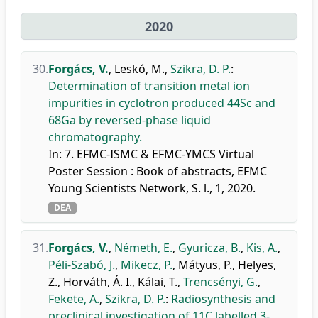
2020
30.
Forgács, V.
,
Leskó, M.
,
Szikra, D. P.
:
Determination of transition metal ion
impurities in cyclotron produced 44Sc and
68Ga by reversed-phase liquid
chromatography.
In: 7. EFMC-ISMC & EFMC-YMCS Virtual
Poster Session : Book of abstracts, EFMC
Young Scientists Network, S. l., 1, 2020.
DEA
31.
Forgács, V.
,
Németh, E.
,
Gyuricza, B.
,
Kis, A.
,
Péli-Szabó, J.
,
Mikecz, P.
,
Mátyus, P.
,
Helyes,
Z.
,
Horváth, Á. I.
,
Kálai, T.
,
Trencsényi, G.
,
Fekete, A.
,
Szikra, D. P.
:
Radiosynthesis and
preclinical investigation of 11C labelled 3-