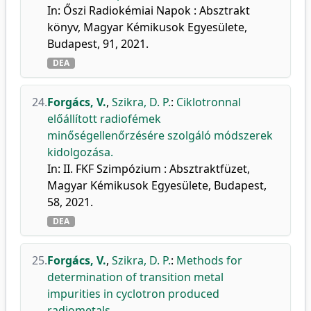
In: Őszi Radiokémiai Napok : Absztrakt
könyv, Magyar Kémikusok Egyesülete,
Budapest, 91, 2021.
DEA
24.
Forgács, V.
,
Szikra, D. P.
:
Ciklotronnal
előállított radiofémek
minőségellenőrzésére szolgáló módszerek
kidolgozása.
In: II. FKF Szimpózium : Absztraktfüzet,
Magyar Kémikusok Egyesülete, Budapest,
58, 2021.
DEA
25.
Forgács, V.
,
Szikra, D. P.
:
Methods for
determination of transition metal
impurities in cyclotron produced
radiometals.