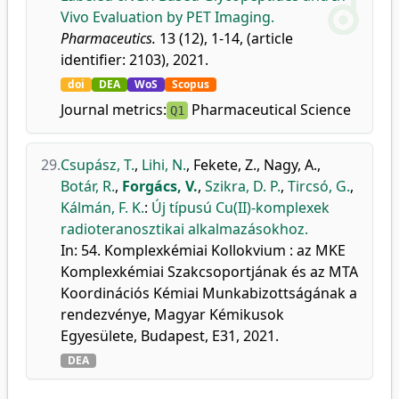
Vivo Evaluation by PET Imaging.
Pharmaceutics.
13 (12), 1-14, (article
identifier: 2103), 2021.
doi
DEA
WoS
Scopus
Journal metrics:
Pharmaceutical Science
Q1
29.
Csupász, T.
,
Lihi, N.
,
Fekete, Z.
,
Nagy, A.
,
Botár, R.
,
Forgács, V.
,
Szikra, D. P.
,
Tircsó, G.
,
Kálmán, F. K.
:
Új típusú Cu(II)-komplexek
radioteranosztikai alkalmazásokhoz.
In: 54. Komplexkémiai Kollokvium : az MKE
Komplexkémiai Szakcsoportjának és az MTA
Koordinációs Kémiai Munkabizottságának a
rendezvénye, Magyar Kémikusok
Egyesülete, Budapest, E31, 2021.
DEA