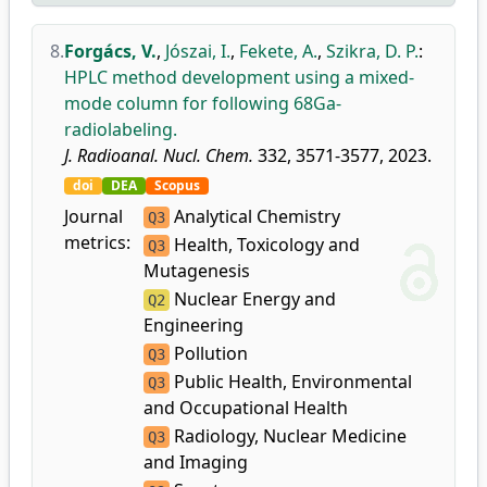
8.
Forgács, V.
,
Jószai, I.
,
Fekete, A.
,
Szikra, D. P.
:
HPLC method development using a mixed-
mode column for following 68Ga-
radiolabeling.
J. Radioanal. Nucl. Chem.
332, 3571-3577, 2023.
doi
DEA
Scopus
Journal
Analytical Chemistry
Q3
metrics:
Health, Toxicology and
Q3
Mutagenesis
Nuclear Energy and
Q2
Engineering
Pollution
Q3
Public Health, Environmental
Q3
and Occupational Health
Radiology, Nuclear Medicine
Q3
and Imaging