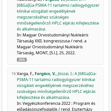
[68Ga]Ga-PSMA-11 tartalmú radiogyógyszer
klinikai vizsgálati engedélyének
megszerzéséhez szükséges
minőségellenőrző HPLC eljárás kifejlesztése
és alkalmazása.
In: Magyar Orvostudományi Nukleáris
Társaság XXII. kongresszusa / rend. a
Magyar Orvostudományi Nukleáris
Társaság, MONT, [S.l.], 25, 2022.
DEA
16.
Varga, F.
,
Forgács, V.
,
Jószai, I.
:
A [68Ga]Ga-
PSMA-11 tartalmú radiogyógyszer klinikai
vizsgálati engedélyének megszerzéséhez
szükséges minőségellenőrző HPLC eljárás
kifejlesztése és alkalmazása.
In: Vegyészkonferencia 2022 : Program és
előadásösszefoglalók / rend. Eszterházy