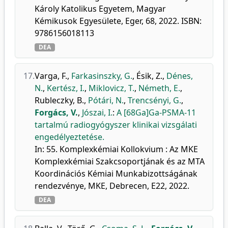
Károly Katolikus Egyetem, Magyar
Kémikusok Egyesülete, Eger, 68, 2022. ISBN:
9786156018113
DEA
17.
Varga, F.
,
Farkasinszky, G.
,
Ésik, Z.
,
Dénes,
N.
,
Kertész, I.
,
Miklovicz, T.
,
Németh, E.
,
Rubleczky, B.
,
Pótári, N.
,
Trencsényi, G.
,
Forgács, V.
,
Jószai, I.
:
A [68Ga]Ga-PSMA-11
tartalmú radiogyógyszer klinikai vizsgálati
engedélyeztetése.
In: 55. Komplexkémiai Kollokvium : Az MKE
Komplexkémiai Szakcsoportjának és az MTA
Koordinációs Kémiai Munkabizottságának
rendezvénye, MKE, Debrecen, E22, 2022.
DEA