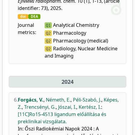
EJNMMI radiopharm. chem.
10 (1), 1-13, (article
identifier: 73), 2025.
doi
DEA
Journal
Analytical Chemistry
Q1
metrics:
Pharmacology
Q2
Pharmacology (medical)
Q2
Radiology, Nuclear Medicine
Q2
and Imaging
2024
6.
Forgács, V.
,
Németh, E.
,
Péli-Szabó, J.
,
Képes,
Z.
,
Trencsényi, G.
,
Jószai, I.
,
Kertész, I.
:
[11C]Ro15-4513 ligandum előállítása és
preklinikai vizsgálata.
In: Őszi Radiokémiai Napok 2024 : A