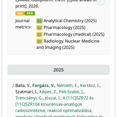
print], 2026.
doi
DEA
Journal
Analytical Chemistry (2025)
Q1
metrics:
Pharmacology (2025)
Q2
Pharmacology (medical) (2025)
Q2
Radiology, Nuclear Medicine
Q2
and Imaging (2025)
2025
2.
Balla, V.
,
Forgács, V.
,
Németh, E.
,
Kertész, I.
,
Szatmári, I.
,
Képes, Z.
,
Péli-Szabó, J.
,
Trencsényi, G.
,
Jószai, I.
:
A [11C]SZR72 és
[11C]SZR104 kinurénsav-analógok
radioszintézise, reakció optimalizálása,
minőség-ellenőrző módszerek fejlesztése és