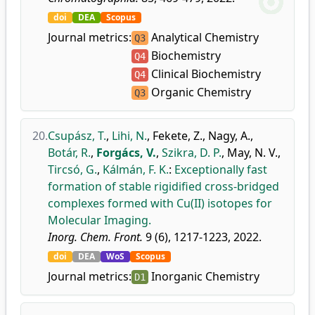
doi
DEA
Scopus
Journal metrics:
Analytical Chemistry
Q3
Biochemistry
Q4
Clinical Biochemistry
Q4
Organic Chemistry
Q3
20.
Csupász, T.
,
Lihi, N.
,
Fekete, Z.
,
Nagy, A.
,
Botár, R.
,
Forgács, V.
,
Szikra, D. P.
,
May, N. V.
,
Tircsó, G.
,
Kálmán, F. K.
:
Exceptionally fast
formation of stable rigidified cross-bridged
complexes formed with Cu(II) isotopes for
Molecular Imaging.
Inorg. Chem. Front.
9 (6), 1217-1223, 2022.
doi
DEA
WoS
Scopus
Journal metrics:
Inorganic Chemistry
D1