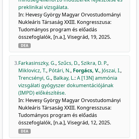
preklinikai vizsgálata.
In: Hevesy György Magyar Orvostudományi
Nukleáris Társaság XXIII. Kongresszusa:
Tudományos program és előadás
összefoglalók, [n.a.], Visegrád, 19, 2025.
DEA
3.
Farkasinszky, G.
,
Szűcs, D.
,
Szikra, D. P.
,
Miklovicz, T.
,
Pótári, N.
,
Forgács, V.
,
Jószai, I.
,
Trencsényi, G.
,
Balkay, L.
:
A [13N] ammónia
vizsgálati gyógyszer dokumentációjának
(IMPD) előkészítése.
In: Hevesy György Magyar Orvostudományi
Nukleáris Társaság XXIII. Kongresszusa:
Tudományos program és előadás
összefoglalók, [n.a.], Visegrád, 12, 2025.
DEA