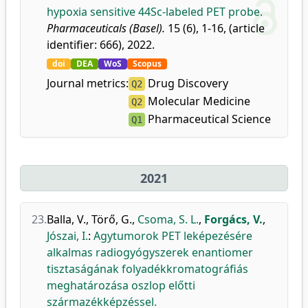
hypoxia sensitive 44Sc-labeled PET probe.
Pharmaceuticals (Basel).
15 (6), 1-16, (article
identifier: 666), 2022.
doi
DEA
WoS
Scopus
Journal metrics:
Drug Discovery
Q2
Molecular Medicine
Q2
Pharmaceutical Science
Q1
2021
23.
Balla, V.
,
Törő, G.
,
Csoma, S. L.
,
Forgács, V.
,
Jószai, I.
:
Agytumorok PET leképezésére
alkalmas radiogyógyszerek enantiomer
tisztaságának folyadékkromatográfiás
meghatározása oszlop előtti
származékképzéssel.