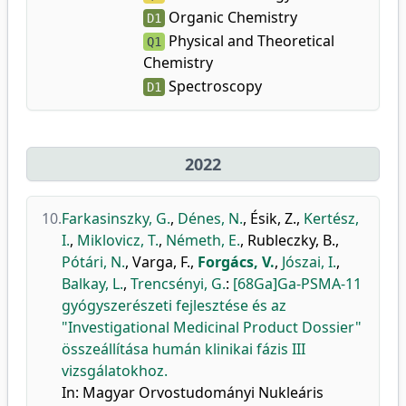
Organic Chemistry
D1
Physical and Theoretical
Q1
Chemistry
Spectroscopy
D1
2022
10.
Farkasinszky, G.
,
Dénes, N.
,
Ésik, Z.
,
Kertész,
I.
,
Miklovicz, T.
,
Németh, E.
,
Rubleczky, B.
,
Pótári, N.
,
Varga, F.
,
Forgács, V.
,
Jószai, I.
,
Balkay, L.
,
Trencsényi, G.
:
[68Ga]Ga-PSMA-11
gyógyszerészeti fejlesztése és az
"Investigational Medicinal Product Dossier"
összeállítása humán klinikai fázis III
vizsgálatokhoz.
In: Magyar Orvostudományi Nukleáris