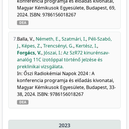
konferencia programja és előadás kivonatai,
Magyar Kémikusok Egyesülete, Budapest, 69,
2024. ISBN: 9786156018267
DEA
7.
Balla, V.
,
Németh, E.
,
Szatmári, I.
,
Péli-Szabó,
J.
,
Képes, Z.
,
Trencsényi, G.
,
Kertész, I.
,
Forgács, V.
,
Jószai, I.
:
Az SzR72 kinurénsav-
analóg 11C izotóppal történő jelzése és
preklinikai vizsgálata.
In: Őszi Radiokémiai Napok 2024 : A
konferencia programja és előadás kivonatai,
Magyar Kémikusok Egyesülete, Budapest, 33-
38, 2024. ISBN: 9786156018267
DEA
2023