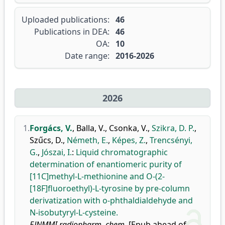
Uploaded publications:
46
Publications in DEA:
46
OA:
10
Date range:
2016-2026
2026
1.
Forgács, V.
,
Balla, V.
,
Csonka, V.
,
Szikra, D. P.
,
Szűcs, D.
,
Németh, E.
,
Képes, Z.
,
Trencsényi,
G.
,
Jószai, I.
:
Liquid chromatographic
determination of enantiomeric purity of
[11C]methyl-L-methionine and O-(2-
[18F]fluoroethyl)-L-tyrosine by pre-column
derivatization with o-phthaldialdehyde and
N-isobutyryl-L-cysteine.
EJNMMI radiopharm. chem.
[Epub ahead of