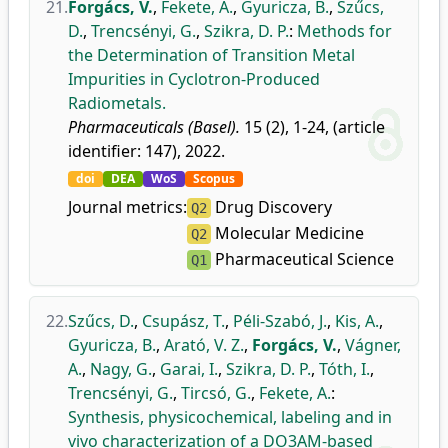
21.
Forgács, V.
,
Fekete, A.
,
Gyuricza, B.
,
Szűcs,
D.
,
Trencsényi, G.
,
Szikra, D. P.
:
Methods for
the Determination of Transition Metal
Impurities in Cyclotron-Produced
Radiometals.
Pharmaceuticals (Basel).
15 (2), 1-24, (article
identifier: 147), 2022.
doi
DEA
WoS
Scopus
Journal metrics:
Drug Discovery
Q2
Molecular Medicine
Q2
Pharmaceutical Science
Q1
22.
Szűcs, D.
,
Csupász, T.
,
Péli-Szabó, J.
,
Kis, A.
,
Gyuricza, B.
,
Arató, V. Z.
,
Forgács, V.
,
Vágner,
A.
,
Nagy, G.
,
Garai, I.
,
Szikra, D. P.
,
Tóth, I.
,
Trencsényi, G.
,
Tircsó, G.
,
Fekete, A.
:
Synthesis, physicochemical, labeling and in
vivo characterization of a DO3AM-based