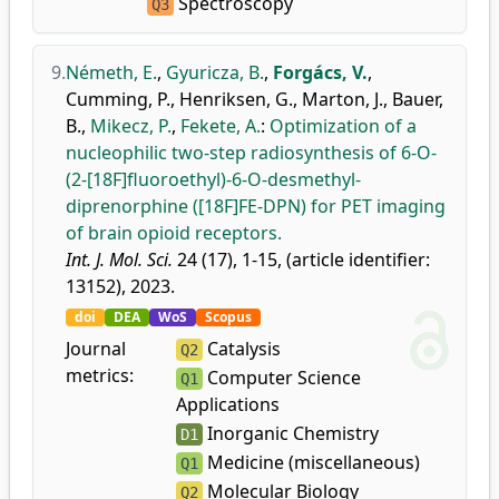
Spectroscopy
Q3
9.
Németh, E.
,
Gyuricza, B.
,
Forgács, V.
,
Cumming, P.
,
Henriksen, G.
,
Marton, J.
,
Bauer,
B.
,
Mikecz, P.
,
Fekete, A.
:
Optimization of a
nucleophilic two-step radiosynthesis of 6-O-
(2-[18F]fluoroethyl)-6-O-desmethyl-
diprenorphine ([18F]FE-DPN) for PET imaging
of brain opioid receptors.
Int. J. Mol. Sci.
24 (17), 1-15, (article identifier:
13152), 2023.
doi
DEA
WoS
Scopus
Journal
Catalysis
Q2
metrics:
Computer Science
Q1
Applications
Inorganic Chemistry
D1
Medicine (miscellaneous)
Q1
Molecular Biology
Q2