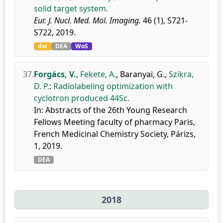
solid target system.
Eur. J. Nucl. Med. Mol. Imaging.
46 (1), S721-
S722, 2019.
doi
DEA
WoS
37.
Forgács, V.
,
Fekete, A.
,
Baranyai, G.
,
Szikra,
D. P.
:
Radiolabeling optimization with
cyclotron produced 44Sc.
In: Abstracts of the 26th Young Research
Fellows Meeting faculty of pharmacy Paris,
French Medicinal Chemistry Society, Párizs,
1, 2019.
DEA
2018