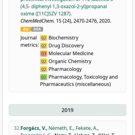
(4,5- diphenyl-1,3-oxazol-2-yl)propanal
oxime ([11C]SZV 1287).
ChemMedChem.
15 (24), 2470-2476, 2020.
doi
DEA
Journal
Biochemistry
Q2
metrics:
Drug Discovery
Q2
Molecular Medicine
Q3
Organic Chemistry
Q2
Pharmacology
Q2
Pharmacology, Toxicology and
Q1
Pharmaceutics (miscellaneous)
2019
32.
Forgács, V.
,
Németh, E.
,
Fekete, A.
,