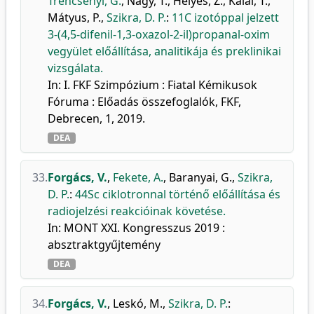
Trencsényi, G.
,
Nagy, T.
,
Helyes, Z.
,
Kálai, T.
,
Mátyus, P.
,
Szikra, D. P.
:
11C izotóppal jelzett
3-(4,5-difenil-1,3-oxazol-2-il)propanal-oxim
vegyület előállítása, analitikája és preklinikai
vizsgálata.
In: I. FKF Szimpózium : Fiatal Kémikusok
Fóruma : Előadás összefoglalók, FKF,
Debrecen, 1, 2019.
DEA
33.
Forgács, V.
,
Fekete, A.
,
Baranyai, G.
,
Szikra,
D. P.
:
44Sc ciklotronnal történő előállítása és
radiojelzési reakcióinak követése.
In: MONT XXI. Kongresszus 2019 :
absztraktgyűjtemény
DEA
34.
Forgács, V.
,
Leskó, M.
,
Szikra, D. P.
: