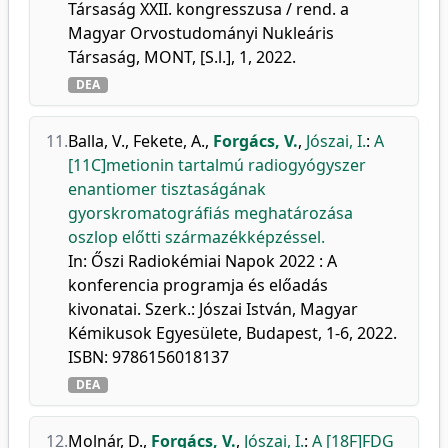
Társaság XXII. kongresszusa / rend. a
Magyar Orvostudományi Nukleáris
Társaság, MONT, [S.l.], 1, 2022.
DEA
11.
Balla, V.
,
Fekete, A.
,
Forgács, V.
,
Jószai, I.
:
A
[11C]metionin tartalmú radiogyógyszer
enantiomer tisztaságának
gyorskromatográfiás meghatározása
oszlop előtti származékképzéssel.
In: Őszi Radiokémiai Napok 2022 : A
konferencia programja és előadás
kivonatai. Szerk.: Jószai István, Magyar
Kémikusok Egyesülete, Budapest, 1-6, 2022.
ISBN: 9786156018137
DEA
12.
Molnár, D.
,
Forgács, V.
,
Jószai, I.
:
A [18F]FDG