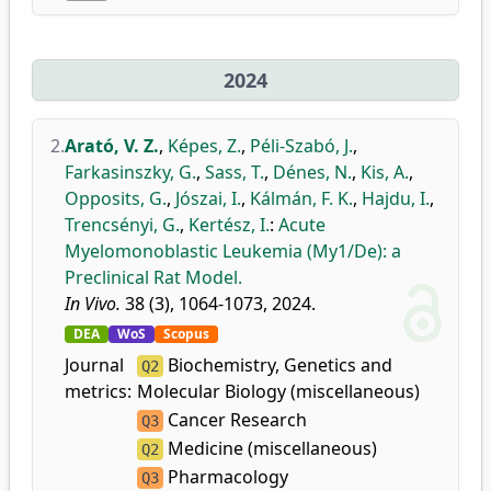
2024
2.
Arató, V. Z.
,
Képes, Z.
,
Péli-Szabó, J.
,
Farkasinszky, G.
,
Sass, T.
,
Dénes, N.
,
Kis, A.
,
Opposits, G.
,
Jószai, I.
,
Kálmán, F. K.
,
Hajdu, I.
,
Trencsényi, G.
,
Kertész, I.
:
Acute
Myelomonoblastic Leukemia (My1/De): a
Preclinical Rat Model.
In Vivo.
38 (3), 1064-1073, 2024.
DEA
WoS
Scopus
Journal
Biochemistry, Genetics and
Q2
metrics:
Molecular Biology (miscellaneous)
Cancer Research
Q3
Medicine (miscellaneous)
Q2
Pharmacology
Q3