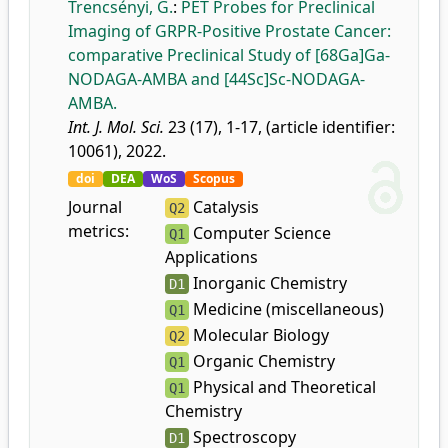
Trencsényi, G.
:
PET Probes for Preclinical
Imaging of GRPR-Positive Prostate Cancer:
comparative Preclinical Study of [68Ga]Ga-
NODAGA-AMBA and [44Sc]Sc-NODAGA-
AMBA.
Int. J. Mol. Sci.
23 (17), 1-17, (article identifier:
10061), 2022.
doi
DEA
WoS
Scopus
Journal
Catalysis
Q2
metrics:
Computer Science
Q1
Applications
Inorganic Chemistry
D1
Medicine (miscellaneous)
Q1
Molecular Biology
Q2
Organic Chemistry
Q1
Physical and Theoretical
Q1
Chemistry
Spectroscopy
D1