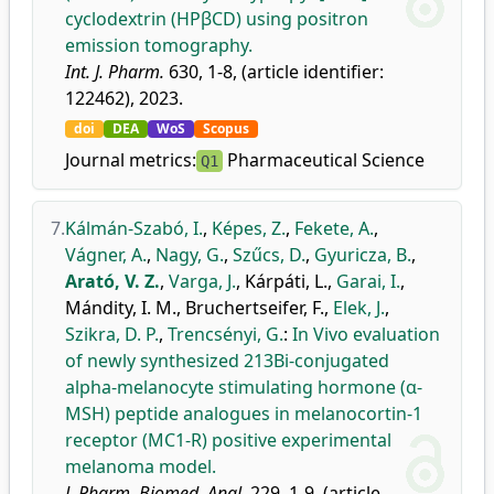
cyclodextrin (HPβCD) using positron
emission tomography.
Int. J. Pharm.
630, 1-8, (article identifier:
122462), 2023.
doi
DEA
WoS
Scopus
Journal metrics:
Pharmaceutical Science
Q1
7.
Kálmán-Szabó, I.
,
Képes, Z.
,
Fekete, A.
,
Vágner, A.
,
Nagy, G.
,
Szűcs, D.
,
Gyuricza, B.
,
Arató, V. Z.
,
Varga, J.
,
Kárpáti, L.
,
Garai, I.
,
Mándity, I. M.
,
Bruchertseifer, F.
,
Elek, J.
,
Szikra, D. P.
,
Trencsényi, G.
:
In Vivo evaluation
of newly synthesized 213Bi-conjugated
alpha-melanocyte stimulating hormone (α-
MSH) peptide analogues in melanocortin-1
receptor (MC1-R) positive experimental
melanoma model.
J. Pharm. Biomed. Anal.
229, 1-9, (article