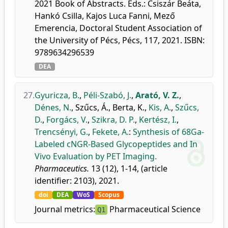
2021 Book of Abstracts. Eds.: Csiszár Beáta,
Hankó Csilla, Kajos Luca Fanni, Mező
Emerencia, Doctoral Student Association of
the University of Pécs, Pécs, 117, 2021. ISBN:
9789634296539
DEA
27.
Gyuricza, B.
,
Péli-Szabó, J.
,
Arató, V. Z.
,
Dénes, N.
,
Szűcs, Á.
,
Berta, K.
,
Kis, A.
,
Szűcs,
D.
,
Forgács, V.
,
Szikra, D. P.
,
Kertész, I.
,
Trencsényi, G.
,
Fekete, A.
:
Synthesis of 68Ga-
Labeled cNGR-Based Glycopeptides and In
Vivo Evaluation by PET Imaging.
Pharmaceutics.
13 (12), 1-14, (article
identifier: 2103), 2021.
doi
DEA
WoS
Scopus
Journal metrics:
Pharmaceutical Science
Q1