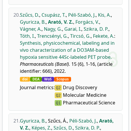
20.
Szűcs, D.
,
Csupász, T.
,
Péli-Szabó, J.
,
Kis, A.
,
Gyuricza, B.
,
Arató, V. Z.
,
Forgács, V.
,
Vágner, A.
,
Nagy, G.
,
Garai, I.
,
Szikra, D. P.
,
Tóth, I.
,
Trencsényi, G.
,
Tircsó, G.
,
Fekete, A.
:
Synthesis, physicochemical, labeling and in
vivo characterization of a DO3AM-based
hypoxia sensitive 44Sc-labeled PET probe.
Pharmaceuticals (Basel).
15 (6), 1-16, (article
identifier: 666), 2022.
doi
DEA
WoS
Scopus
Journal metrics:
Drug Discovery
Q2
Molecular Medicine
Q2
Pharmaceutical Science
Q1
21.
Gyuricza, B.
,
Szűcs, Á.
,
Péli-Szabó, J.
,
Arató,
V. Z.
,
Képes, Z.
,
Szűcs, D.
,
Szikra, D. P.
,