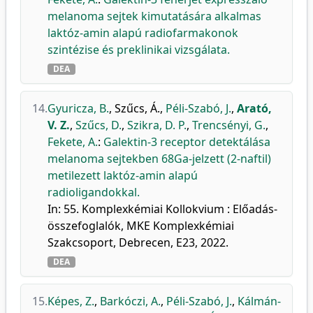
melanoma sejtek kimutatására alkalmas
laktóz-amin alapú radiofarmakonok
szintézise és preklinikai vizsgálata.
DEA
14.
Gyuricza, B.
,
Szűcs, Á.
,
Péli-Szabó, J.
,
Arató,
V. Z.
,
Szűcs, D.
,
Szikra, D. P.
,
Trencsényi, G.
,
Fekete, A.
:
Galektin-3 receptor detektálása
melanoma sejtekben 68Ga-jelzett (2-naftil)
metilezett laktóz-amin alapú
radioligandokkal.
In: 55. Komplexkémiai Kollokvium : Előadás-
összefoglalók, MKE Komplexkémiai
Szakcsoport, Debrecen, E23, 2022.
DEA
15.
Képes, Z.
,
Barkóczi, A.
,
Péli-Szabó, J.
,
Kálmán-