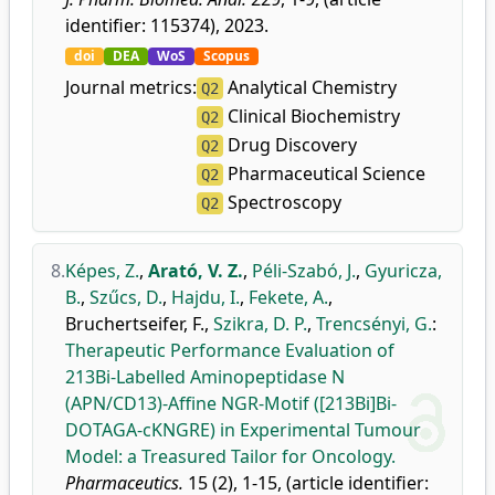
identifier: 115374), 2023.
doi
DEA
WoS
Scopus
Journal metrics:
Analytical Chemistry
Q2
Clinical Biochemistry
Q2
Drug Discovery
Q2
Pharmaceutical Science
Q2
Spectroscopy
Q2
8.
Képes, Z.
,
Arató, V. Z.
,
Péli-Szabó, J.
,
Gyuricza,
B.
,
Szűcs, D.
,
Hajdu, I.
,
Fekete, A.
,
Bruchertseifer, F.
,
Szikra, D. P.
,
Trencsényi, G.
:
Therapeutic Performance Evaluation of
213Bi-Labelled Aminopeptidase N
(APN/CD13)-Affine NGR-Motif ([213Bi]Bi-
DOTAGA-cKNGRE) in Experimental Tumour
Model: a Treasured Tailor for Oncology.
Pharmaceutics.
15 (2), 1-15, (article identifier: