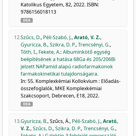
Katolikus Egyetem, 82, 2022. ISBN:
9786156018113
DEA
12.
Szűcs, D.
,
Péli-Szabó, J.
,
Arató, V. Z.
,
Gyuricza, B.
,
Szikra, D. P.
,
Trencsényi, G.
,
Tóth, I.
,
Fekete, A.
:
Albuminkötő egység
beépítésének a hatása 68Ga és 205/206Bi
jelzett NAPamid alapú radiofarmakonok
farmakokinetikai tulajdonságaira.
In: 55. Komplexkémiai Kollokvium : Előadás-
összefoglalók, MKE Komplexkémiai
Szakcsoport, Debrecen, E18, 2022.
DEA
13.
Gyuricza, B.
,
Szűcs, Á.
,
Péli-Szabó, J.
,
Arató,
V. Z.
,
Szűcs, D.
,
Szikra, D. P.
,
Trencsényi, G.
,
Fekete, A.
:
Galektin-3 fehérjét expresszáló