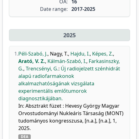
OA:
16
Date range:
2017-2025
2025
1.
Péli-Szabó, J.
,
Nagy, T.
,
Hajdu, I.
,
Képes, Z.
,
Arató, V. Z.
,
Kálmán-Szabó, I.
,
Farkasinszky,
G.
,
Trencsényi, G.
:
Új radiojelzett szénhidrát
alapú radiofarmakonok
alkalmazhatóságának vizsgálata
experimentális emlőtumorok
diagnosztikájában.
In: Absztrakt füzet : Hevesy György Magyar
Orvostudományi Nukleáris Társaság (MONT)
tudományos kongresszusa, [n.a.], [n.a.], 1,
2025.
DEA