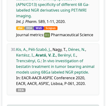
(APN/CD13) specificity of different 68 Ga-
labelled NGR derivatives using PET/MRI
imaging.
Int. J. Pharm.
589, 1-11, 2020.
doi
DEA
WoS
Scopus
Journal metrics:
Pharmaceutical Science
D1
30.
Kis, A.
,
Péli-Szabó, J.
,
Nagy, T.
,
Dénes, N.
,
Kertész, I.
,
Arató, V. Z.
,
Berényi, E.
,
Trencsényi, G.
:
In vivo investigation of
bestatin treatment in tumor bearing animal
models using 68Ga labeled NGR peptide.
In: EACR-AACR-ASPIC Conference 2020,
EACR, AACR, ASPIC, Lisboa, P-061, 2020.
DEA