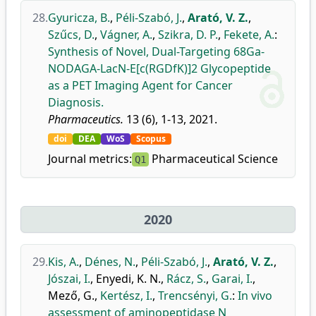
28.
Gyuricza, B.
,
Péli-Szabó, J.
,
Arató, V. Z.
,
Szűcs, D.
,
Vágner, A.
,
Szikra, D. P.
,
Fekete, A.
:
Synthesis of Novel, Dual-Targeting 68Ga-
NODAGA-LacN-E[c(RGDfK)]2 Glycopeptide
as a PET Imaging Agent for Cancer
Diagnosis.
Pharmaceutics.
13 (6), 1-13, 2021.
doi
DEA
WoS
Scopus
Journal metrics:
Pharmaceutical Science
Q1
2020
29.
Kis, A.
,
Dénes, N.
,
Péli-Szabó, J.
,
Arató, V. Z.
,
Jószai, I.
,
Enyedi, K. N.
,
Rácz, S.
,
Garai, I.
,
Mező, G.
,
Kertész, I.
,
Trencsényi, G.
:
In vivo
assessment of aminopeptidase N