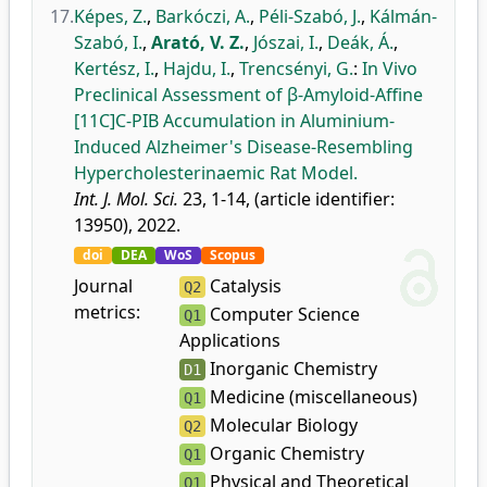
17.
Képes, Z.
,
Barkóczi, A.
,
Péli-Szabó, J.
,
Kálmán-
Szabó, I.
,
Arató, V. Z.
,
Jószai, I.
,
Deák, Á.
,
Kertész, I.
,
Hajdu, I.
,
Trencsényi, G.
:
In Vivo
Preclinical Assessment of β-Amyloid-Affine
[11C]C-PIB Accumulation in Aluminium-
Induced Alzheimer's Disease-Resembling
Hypercholesterinaemic Rat Model.
Int. J. Mol. Sci.
23, 1-14, (article identifier:
13950), 2022.
doi
DEA
WoS
Scopus
Journal
Catalysis
Q2
metrics:
Computer Science
Q1
Applications
Inorganic Chemistry
D1
Medicine (miscellaneous)
Q1
Molecular Biology
Q2
Organic Chemistry
Q1
Physical and Theoretical
Q1