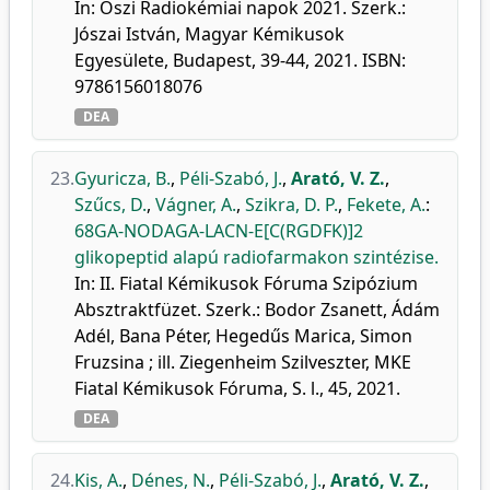
In: Őszi Radiokémiai napok 2021. Szerk.:
Jószai István, Magyar Kémikusok
Egyesülete, Budapest, 39-44, 2021. ISBN:
9786156018076
DEA
23.
Gyuricza, B.
,
Péli-Szabó, J.
,
Arató, V. Z.
,
Szűcs, D.
,
Vágner, A.
,
Szikra, D. P.
,
Fekete, A.
:
68GA-NODAGA-LACN-E[C(RGDFK)]2
glikopeptid alapú radiofarmakon szintézise.
In: II. Fiatal Kémikusok Fóruma Szipózium
Absztraktfüzet. Szerk.: Bodor Zsanett, Ádám
Adél, Bana Péter, Hegedűs Marica, Simon
Fruzsina ; ill. Ziegenheim Szilveszter, MKE
Fiatal Kémikusok Fóruma, S. l., 45, 2021.
DEA
24.
Kis, A.
,
Dénes, N.
,
Péli-Szabó, J.
,
Arató, V. Z.
,