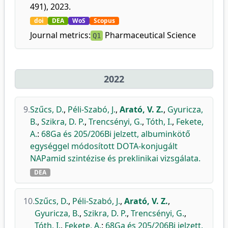
491), 2023.
doi
DEA
WoS
Scopus
Journal metrics:
Pharmaceutical Science
Q1
2022
9.
Szűcs, D.
,
Péli-Szabó, J.
,
Arató, V. Z.
,
Gyuricza,
B.
,
Szikra, D. P.
,
Trencsényi, G.
,
Tóth, I.
,
Fekete,
A.
:
68Ga és 205/206Bi jelzett, albuminkötő
egységgel módosított DOTA-konjugált
NAPamid szintézise és preklinikai vizsgálata.
DEA
10.
Szűcs, D.
,
Péli-Szabó, J.
,
Arató, V. Z.
,
Gyuricza, B.
,
Szikra, D. P.
,
Trencsényi, G.
,
Tóth, I.
,
Fekete, A.
:
68Ga és 205/206Bi jelzett,