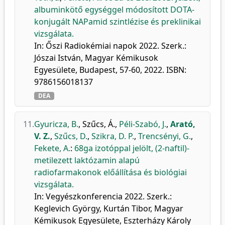
albuminkötő egységgel módosított DOTA-
konjugált NAPamid szintlézise és preklinikai
vizsgálata.
In: Őszi Radiokémiai napok 2022. Szerk.:
Jószai István, Magyar Kémikusok
Egyesülete, Budapest, 57-60, 2022. ISBN:
9786156018137
DEA
11.
Gyuricza, B.
,
Szűcs, Á.
,
Péli-Szabó, J.
,
Arató,
V. Z.
,
Szűcs, D.
,
Szikra, D. P.
,
Trencsényi, G.
,
Fekete, A.
:
68ga izotóppal jelölt, (2-naftil)-
metilezett laktózamin alapú
radiofarmakonok előállítása és biológiai
vizsgálata.
In: Vegyészkonferencia 2022. Szerk.:
Keglevich György, Kurtán Tibor, Magyar
Kémikusok Egyesülete, Eszterházy Károly