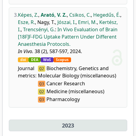
3.
Képes, Z.
,
Arató, V. Z.
,
Csikos, C.
,
Hegedűs, É.
,
Esze, R.
,
Nagy, T.
,
Jószai, I.
,
Emri, M.
,
Kertész,
I.
,
Trencsényi, G.
:
In Vivo Evaluation of Brain
[18F]F-FDG Uptake Pattern Under Different
Anaesthesia Protocols.
In Vivo.
38 (2), 587-597, 2024.
doi
DEA
WoS
Scopus
Journal
Biochemistry, Genetics and
Q2
metrics:
Molecular Biology (miscellaneous)
Cancer Research
Q3
Medicine (miscellaneous)
Q2
Pharmacology
Q3
2023