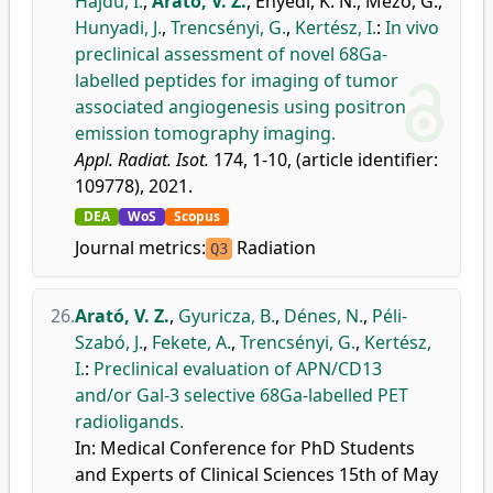
Hajdu, I.
,
Arató, V. Z.
,
Enyedi, K. N.
,
Mező, G.
,
Hunyadi, J.
,
Trencsényi, G.
,
Kertész, I.
:
In vivo
preclinical assessment of novel 68Ga-
labelled peptides for imaging of tumor
associated angiogenesis using positron
emission tomography imaging.
Appl. Radiat. Isot.
174, 1-10, (article identifier:
109778), 2021.
DEA
WoS
Scopus
Journal metrics:
Radiation
Q3
26.
Arató, V. Z.
,
Gyuricza, B.
,
Dénes, N.
,
Péli-
Szabó, J.
,
Fekete, A.
,
Trencsényi, G.
,
Kertész,
I.
:
Preclinical evaluation of APN/CD13
and/or Gal-3 selective 68Ga-labelled PET
radioligands.
In: Medical Conference for PhD Students
and Experts of Clinical Sciences 15th of May