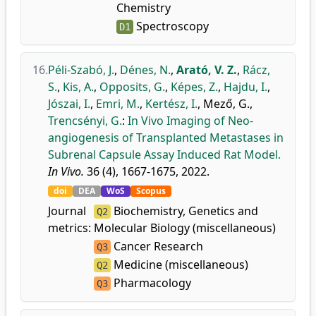
Chemistry
Spectroscopy
D1
16.
Péli-Szabó, J.
,
Dénes, N.
,
Arató, V. Z.
,
Rácz,
S.
,
Kis, A.
,
Opposits, G.
,
Képes, Z.
,
Hajdu, I.
,
Jószai, I.
,
Emri, M.
,
Kertész, I.
,
Mező, G.
,
Trencsényi, G.
:
In Vivo Imaging of Neo-
angiogenesis of Transplanted Metastases in
Subrenal Capsule Assay Induced Rat Model.
In Vivo.
36 (4), 1667-1675, 2022.
doi
DEA
WoS
Scopus
Journal
Biochemistry, Genetics and
Q2
metrics:
Molecular Biology (miscellaneous)
Cancer Research
Q3
Medicine (miscellaneous)
Q2
Pharmacology
Q3