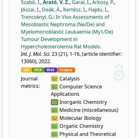
Szabó, I.
,
Arató, V. Z.
,
Garai, I.
,
Árkosy, P.
,
Jószai, I.
,
Deák, Á.
,
Kertész, I.
,
Hajdu, I.
,
Trencsényi, G.
:
In Vivo Assessments of
Mesoblastic Nephroma (Ne/De) and
Myelomonoblastic Leukaemia (My1/De)
Tumour Development in
Hypercholesterolemia Rat Models.
Int. J. Mol. Sci.
23 (21), 1-16, (article identifier:
13060), 2022.
doi
DEA
WoS
Scopus
Journal
Catalysis
Q2
metrics:
Computer Science
Q1
Applications
Inorganic Chemistry
D1
Medicine (miscellaneous)
Q1
Molecular Biology
Q2
Organic Chemistry
Q1
Physical and Theoretical
Q1