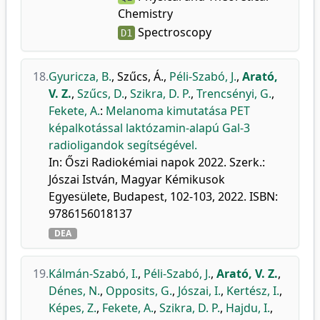
Chemistry
Spectroscopy
D1
18.
Gyuricza, B.
,
Szűcs, Á.
,
Péli-Szabó, J.
,
Arató,
V. Z.
,
Szűcs, D.
,
Szikra, D. P.
,
Trencsényi, G.
,
Fekete, A.
:
Melanoma kimutatása PET
képalkotással laktózamin-alapú Gal-3
radioligandok segítségével.
In: Őszi Radiokémiai napok 2022. Szerk.:
Jószai István, Magyar Kémikusok
Egyesülete, Budapest, 102-103, 2022. ISBN:
9786156018137
DEA
19.
Kálmán-Szabó, I.
,
Péli-Szabó, J.
,
Arató, V. Z.
,
Dénes, N.
,
Opposits, G.
,
Jószai, I.
,
Kertész, I.
,
Képes, Z.
,
Fekete, A.
,
Szikra, D. P.
,
Hajdu, I.
,