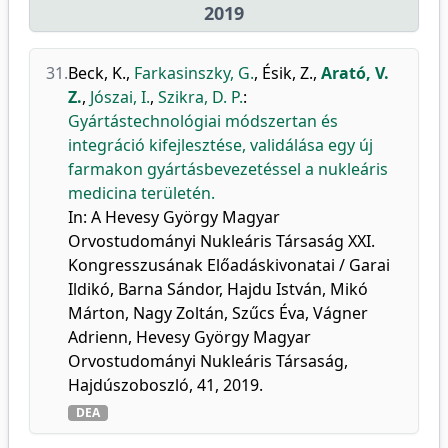
2019
31.
Beck, K.
,
Farkasinszky, G.
,
Ésik, Z.
,
Arató, V.
Z.
,
Jószai, I.
,
Szikra, D. P.
:
Gyártástechnológiai módszertan és
integráció kifejlesztése, validálása egy új
farmakon gyártásbevezetéssel a nukleáris
medicina területén.
In: A Hevesy György Magyar
Orvostudományi Nukleáris Társaság XXI.
Kongresszusának Előadáskivonatai / Garai
Ildikó, Barna Sándor, Hajdu István, Mikó
Márton, Nagy Zoltán, Szűcs Éva, Vágner
Adrienn, Hevesy György Magyar
Orvostudományi Nukleáris Társaság,
Hajdúszoboszló, 41, 2019.
DEA