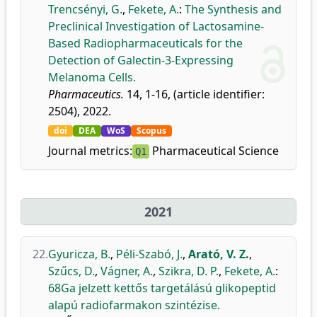
Trencsényi, G.
,
Fekete, A.
:
The Synthesis and
Preclinical Investigation of Lactosamine-
Based Radiopharmaceuticals for the
Detection of Galectin-3-Expressing
Melanoma Cells.
Pharmaceutics.
14, 1-16, (article identifier:
2504), 2022.
doi
DEA
WoS
Scopus
Journal metrics:
Pharmaceutical Science
Q1
2021
22.
Gyuricza, B.
,
Péli-Szabó, J.
,
Arató, V. Z.
,
Szűcs, D.
,
Vágner, A.
,
Szikra, D. P.
,
Fekete, A.
:
68Ga jelzett kettős targetálású glikopeptid
alapú radiofarmakon szintézise.