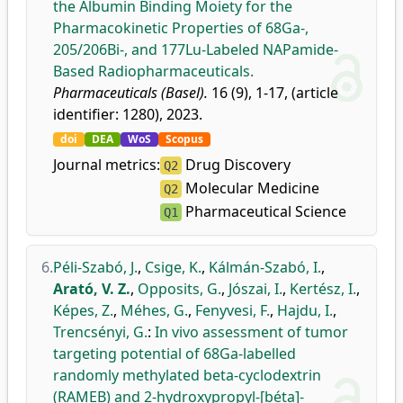
the Albumin Binding Moiety for the
Pharmacokinetic Properties of 68Ga-,
205/206Bi-, and 177Lu-Labeled NAPamide-
Based Radiopharmaceuticals.
Pharmaceuticals (Basel).
16 (9), 1-17, (article
identifier: 1280), 2023.
doi
DEA
WoS
Scopus
Journal metrics:
Drug Discovery
Q2
Molecular Medicine
Q2
Pharmaceutical Science
Q1
6.
Péli-Szabó, J.
,
Csige, K.
,
Kálmán-Szabó, I.
,
Arató, V. Z.
,
Opposits, G.
,
Jószai, I.
,
Kertész, I.
,
Képes, Z.
,
Méhes, G.
,
Fenyvesi, F.
,
Hajdu, I.
,
Trencsényi, G.
:
In vivo assessment of tumor
targeting potential of 68Ga-labelled
randomly methylated beta-cyclodextrin
(RAMEB) and 2-hydroxypropyl-[béta]-