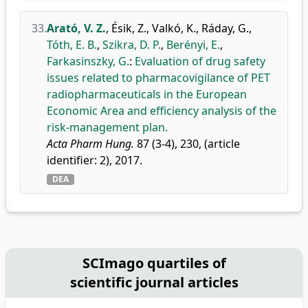
33.
Arató, V. Z.
,
Ésik, Z.
,
Valkó, K.
,
Ráday, G.
,
Tóth, E. B.
,
Szikra, D. P.
,
Berényi, E.
,
Farkasinszky, G.
:
Evaluation of drug safety
issues related to pharmacovigilance of PET
radiopharmaceuticals in the European
Economic Area and efficiency analysis of the
risk-management plan.
Acta Pharm Hung.
87 (3-4), 230, (article
identifier: 2), 2017.
DEA
SCImago quartiles of
scientific journal articles