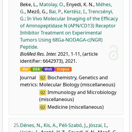
Beke, L.
,
Matolay, O.
,
Enyedi, K. N.
,
Méhes,
G.
,
Mező, G.
,
Bai, P.
,
Kertész, I.
,
Trencsényi,
G.
:
In Vivo Molecular Imaging of the Efficacy
of Aminopeptidase N (APN/CD13) Receptor
Inhibitor Treatment on Experimental
Tumors Using 68Ga-NODAGA-c(NGR)
Peptide.
BioMed Res. Inter.
2021, 1-11, (article
identifier: 6642973), 2021.
doi
DEA
WoS
Scopus
Journal
Biochemistry, Genetics and
Q2
metrics:
Molecular Biology (miscellaneous)
Immunology and Microbiology
Q2
(miscellaneous)
Medicine (miscellaneous)
Q2
25.
Dénes, N.
,
Kis, A.
,
Péli-Szabó, J.
,
Jószai, I.
,