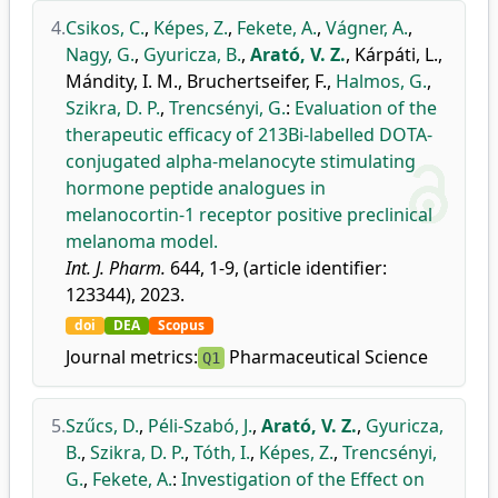
4.
Csikos, C.
,
Képes, Z.
,
Fekete, A.
,
Vágner, A.
,
Nagy, G.
,
Gyuricza, B.
,
Arató, V. Z.
,
Kárpáti, L.
,
Mándity, I. M.
,
Bruchertseifer, F.
,
Halmos, G.
,
Szikra, D. P.
,
Trencsényi, G.
:
Evaluation of the
therapeutic efficacy of 213Bi-labelled DOTA-
conjugated alpha-melanocyte stimulating
hormone peptide analogues in
melanocortin-1 receptor positive preclinical
melanoma model.
Int. J. Pharm.
644, 1-9, (article identifier:
123344), 2023.
doi
DEA
Scopus
Journal metrics:
Pharmaceutical Science
Q1
5.
Szűcs, D.
,
Péli-Szabó, J.
,
Arató, V. Z.
,
Gyuricza,
B.
,
Szikra, D. P.
,
Tóth, I.
,
Képes, Z.
,
Trencsényi,
G.
,
Fekete, A.
:
Investigation of the Effect on