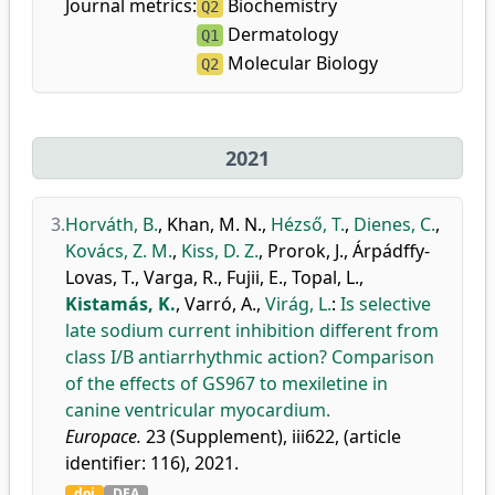
Journal metrics:
Biochemistry
Q2
Dermatology
Q1
Molecular Biology
Q2
2021
3.
Horváth, B.
,
Khan, M. N.
,
Hézső, T.
,
Dienes, C.
,
Kovács, Z. M.
,
Kiss, D. Z.
,
Prorok, J.
,
Árpádffy-
Lovas, T.
,
Varga, R.
,
Fujii, E.
,
Topal, L.
,
Kistamás, K.
,
Varró, A.
,
Virág, L.
:
Is selective
late sodium current inhibition different from
class I/B antiarrhythmic action? Comparison
of the effects of GS967 to mexiletine in
canine ventricular myocardium.
Europace.
23 (Supplement), iii622, (article
identifier: 116), 2021.
doi
DEA