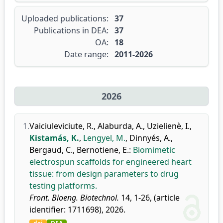
Uploaded publications:
37
Publications in DEA:
37
OA:
18
Date range:
2011-2026
2026
1.
Vaiciuleviciute, R.
,
Alaburda, A.
,
Uzielienè, I.
,
Kistamás, K.
,
Lengyel, M.
,
Dinnyés, A.
,
Bergaud, C.
,
Bernotiene, E.
:
Biomimetic
electrospun scaffolds for engineered heart
tissue: from design parameters to drug
testing platforms.
Front. Bioeng. Biotechnol.
14, 1-26, (article
identifier: 1711698), 2026.