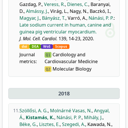
Gazdag, P.
,
Veress, R.
,
Dienes, C.
,
Baranyai,
D.
,
Almássy, J.
,
Virág, L.
,
Nagy, N.
,
Baczkó, I.
,
Magyar, J.
,
Bányász, T.
,
Varró, A.
,
Nánási, P. P.
:
Late sodium current in human, canine and
guinea pig ventricular myocardium.
J. Mol. Cell. Cardiol.
139, 14-23, 2020.
doi
DEA
WoS
Scopus
Journal
Cardiology and
Q1
metrics:
Cardiovascular Medicine
Molecular Biology
Q2
2018
11.
Szöllősi, A. G.
,
Molnárné Vasas, N.
,
Angyal,
Á.
,
Kistamás, K.
,
Nánási, P. P.
,
Mihály, J.
,
Béke, G.
,
Lisztes, E.
,
Szegedi, A.
,
Kawada, N.
,