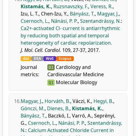
Kistamás, K.
,
Ruzsnavszky, F.
,
Veress, R.
,
Izu, L. T.
,
Chen-Izu, Y.
,
Bányász, T.
,
Magyar, J.
,
Csernoch, L.
,
Nánási, P. P.
,
Szentandrássy, N.
:
Ca2+-activated Cl- current is antiarrhythmic
by reducing both spatial and temporal
heterogeneity of cardiac repolarization.
J. Mol. Cell. Cardiol.
109, 27-37, 2017.
doi
DEA
WoS
Scopus
Journal
Cardiology and
D1
metrics:
Cardiovascular Medicine
Molecular Biology
Q1
16.
Magyar, J.
,
Horváth, B.
,
Váczi, K.
,
Hegyi, B.
,
Gönczi, M.
,
Dienes, B.
,
Kistamás, K.
,
Bányász, T.
,
Baczkó, I.
,
Varró, A.
,
Seprényi,
G.
,
Csernoch, L.
,
Nánási, P. P.
,
Szentandrássy,
N.
:
Calcium Activated Chloride Current in