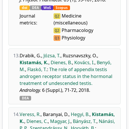
doi
DEA
WoS
Scopus
Journal
Medicine
Q2
metrics:
(miscellaneous)
Pharmacology
Q2
Physiology
Q3
13.
Drabik, G.
,
Józsa, T.
,
Ruzsnavszky, O.
,
Kistamás, K.
,
Dienes, B.
,
Kovács, I.
,
Benyó,
M.
,
Flaskó, T.
:
The role of appendix testis
androgen receptor status in the hormonal
treatment of undescended testis.
Andrology.
6 (Suppl.), 71-72, 2018.
DEA
14.
Veress, R.
,
Baranyai, D.
,
Hegyi, B.
,
Kistamás,
K.
,
Dienes, C.
,
Magyar, J.
,
Bányász, T.
,
Nánási,
P. P.
,
Szentandrássy, N.
,
Horváth, B.
: