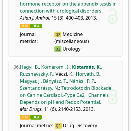
hormone receptor on the appendix testis in
connection with urological disorders.
Asian J. Androl.
15 (3), 400-403, 2013.
doi
DEA
Journal
Medicine
Q2
metrics:
(miscellaneous)
Urology
Q1
36.
Hegyi, B.
,
Komáromi, I.
,
Kistamás, K.
,
Ruzsnavszky, F.
,
Váczi, K.
,
Horváth, B.
,
Magyar, J.
,
Bányász, T.
,
Nánási, P. P.
,
Szentandrássy, N.
:
Tetrodotoxin Blockade
on Canine Cardiac L-Type Ca2+ Channels
Depends on pH and Redox Potential.
Mar Drugs.
11 (6), 2140-2153, 2013.
doi
DEA
Journal metrics:
Drug Discovery
Q2