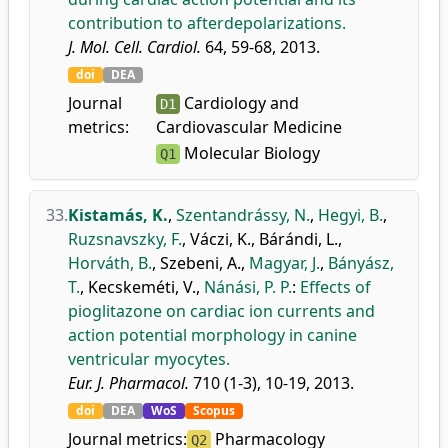
contribution to afterdepolarizations.
J. Mol. Cell. Cardiol.
64, 59-68, 2013.
doi
DEA
Journal
Cardiology and
D1
metrics:
Cardiovascular Medicine
Molecular Biology
Q1
33.
Kistamás, K.
,
Szentandrássy, N.
,
Hegyi, B.
,
Ruzsnavszky, F.
,
Váczi, K.
,
Bárándi, L.
,
Horváth, B.
,
Szebeni, A.
,
Magyar, J.
,
Bányász,
T.
,
Kecskeméti, V.
,
Nánási, P. P.
:
Effects of
pioglitazone on cardiac ion currents and
action potential morphology in canine
ventricular myocytes.
Eur. J. Pharmacol.
710 (1-3), 10-19, 2013.
doi
DEA
WoS
Scopus
Journal metrics:
Pharmacology
Q2