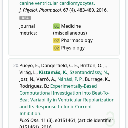
canine ventricular cardiomyocytes.
J. Physiol. Pharmacol.
67 (4), 483-489, 2016.
DEA
Journal
Medicine
Q1
metrics:
(miscellaneous)
Pharmacology
Q2
Physiology
Q2
20.
Pueyo, E.
,
Dangerfield, C. E.
,
Britton, O. J.
,
Virág, L.
,
Kistamás, K.
,
Szentandrássy, N.
,
Jost, N.
,
Varró, A.
,
Nánási, P. P.
,
Burrage, K.
,
Rodríguez, B.
:
Experimentally-Based
Computational Investigation into Beat-To-
Beat Variability in Ventricular Repolarization
and Its Response to Ionic Current
Inhibition.
PLoS One.
11 (3), e0151461, (article identifier:
0151461), 2016.