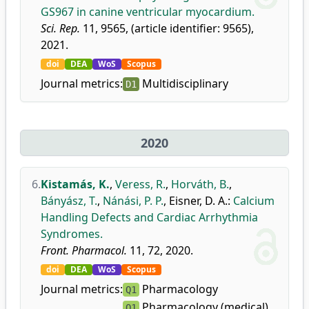
GS967 in canine ventricular myocardium.
Sci. Rep.
11, 9565, (article identifier: 9565),
2021.
doi
DEA
WoS
Scopus
Journal metrics:
Multidisciplinary
D1
2020
6.
Kistamás, K.
,
Veress, R.
,
Horváth, B.
,
Bányász, T.
,
Nánási, P. P.
,
Eisner, D. A.
:
Calcium
Handling Defects and Cardiac Arrhythmia
Syndromes.
Front. Pharmacol.
11, 72, 2020.
doi
DEA
WoS
Scopus
Journal metrics:
Pharmacology
Q1
Pharmacology (medical)
Q1