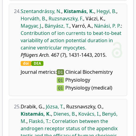
24.
Szentandrássy, N.
,
Kistamás, K.
,
Hegyi, B.
,
Horváth, B.
,
Ruzsnavszky, F.
,
Váczi, K.
,
Magyar, J.
,
Bányász, T.
,
Varró, A.
,
Nánási, P. P.
:
Contribution of ion currents to beat-to-beat
variability of action potential duration in
canine ventricular myocytes.
Pflügers Arch.
467 (7), 1431-1443, 2015.
doi
DEA
Journal metrics:
Clinical Biochemistry
D1
Physiology
Q1
Physiology (medical)
Q1
25.
Drabik, G.
,
Józsa, T.
,
Ruzsnavszky, O.
,
Kistamás, K.
,
Dienes, B.
,
Kovács, I.
,
Benyó,
M.
,
Flaskó, T.
:
Correlation between the
androgen receptor status of the appendix
testis and the efficacy of human chorionic