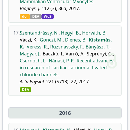
Mammalian Ventricular Myocytes.
Biophys. J.
112 (3), 36a, 2017.
doi
DEA
WoS
17.
Szentandrássy, N.
,
Hegyi, B.
,
Horváth, B.
,
Váczi, K.
,
Gönczi, M.
,
Dienes, B.
,
Kistamás,
K.
,
Veress, R.
,
Ruzsnavszky, F.
,
Bányász, T.
,
Magyar, J.
,
Baczkó, I.
,
Varró, A.
,
Seprényi, G.
,
Csernoch, L.
,
Nánási, P. P.
:
Recent advances
in research of cardiac calcium-activated
chloride channels.
Acta Physiol.
221 (S713), 22, 2017.
DEA
2016