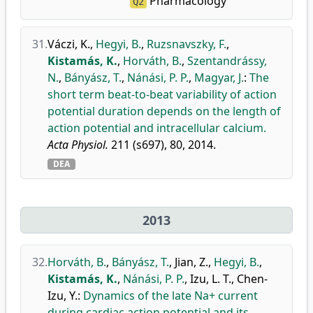
Pharmacology
Q2
31.
Váczi, K.
,
Hegyi, B.
,
Ruzsnavszky, F.
,
Kistamás, K.
,
Horváth, B.
,
Szentandrássy,
N.
,
Bányász, T.
,
Nánási, P. P.
,
Magyar, J.
:
The
short term beat-to-beat variability of action
potential duration depends on the length of
action potential and intracellular calcium.
Acta Physiol.
211 (s697), 80, 2014.
DEA
2013
32.
Horváth, B.
,
Bányász, T.
,
Jian, Z.
,
Hegyi, B.
,
Kistamás, K.
,
Nánási, P. P.
,
Izu, L. T.
,
Chen-
Izu, Y.
:
Dynamics of the late Na+ current
during cardiac action potential and its