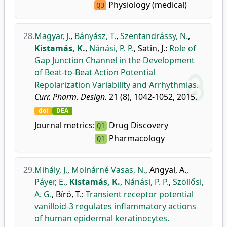
Physiology (medical)
Q3
28.
Magyar, J.
,
Bányász, T.
,
Szentandrássy, N.
,
Kistamás, K.
,
Nánási, P. P.
,
Satin, J.
:
Role of
Gap Junction Channel in the Development
of Beat-to-Beat Action Potential
Repolarization Variability and Arrhythmias.
Curr. Pharm. Design.
21 (8), 1042-1052, 2015.
doi
DEA
Journal metrics:
Drug Discovery
Q1
Pharmacology
Q1
29.
Mihály, J.
,
Molnárné Vasas, N.
,
Angyal, A.
,
Páyer, E.
,
Kistamás, K.
,
Nánási, P. P.
,
Szöllősi,
A. G.
,
Bíró, T.
:
Transient receptor potential
vanilloid-3 regulates inflammatory actions
of human epidermal keratinocytes.