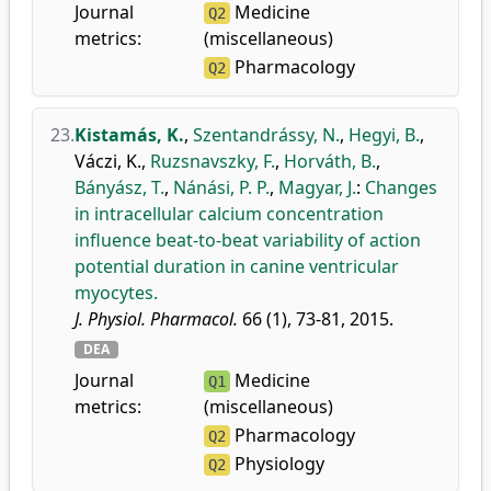
Journal
Medicine
Q2
metrics:
(miscellaneous)
Pharmacology
Q2
23.
Kistamás, K.
,
Szentandrássy, N.
,
Hegyi, B.
,
Váczi, K.
,
Ruzsnavszky, F.
,
Horváth, B.
,
Bányász, T.
,
Nánási, P. P.
,
Magyar, J.
:
Changes
in intracellular calcium concentration
influence beat-to-beat variability of action
potential duration in canine ventricular
myocytes.
J. Physiol. Pharmacol.
66 (1), 73-81, 2015.
DEA
Journal
Medicine
Q1
metrics:
(miscellaneous)
Pharmacology
Q2
Physiology
Q2