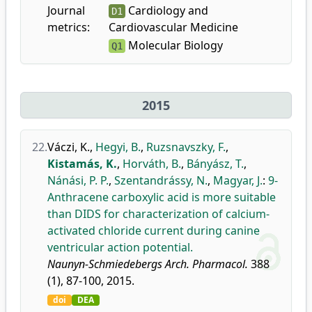
Journal
Cardiology and
D1
metrics:
Cardiovascular Medicine
Molecular Biology
Q1
2015
22.
Váczi, K.
,
Hegyi, B.
,
Ruzsnavszky, F.
,
Kistamás, K.
,
Horváth, B.
,
Bányász, T.
,
Nánási, P. P.
,
Szentandrássy, N.
,
Magyar, J.
:
9-
Anthracene carboxylic acid is more suitable
than DIDS for characterization of calcium-
activated chloride current during canine
ventricular action potential.
Naunyn-Schmiedebergs Arch. Pharmacol.
388
(1), 87-100, 2015.
doi
DEA