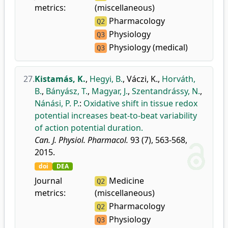
metrics:
(miscellaneous)
Pharmacology
Q2
Physiology
Q3
Physiology (medical)
Q3
27.
Kistamás, K.
,
Hegyi, B.
,
Váczi, K.
,
Horváth,
B.
,
Bányász, T.
,
Magyar, J.
,
Szentandrássy, N.
,
Nánási, P. P.
:
Oxidative shift in tissue redox
potential increases beat-to-beat variability
of action potential duration.
Can. J. Physiol. Pharmacol.
93 (7), 563-568,
2015.
doi
DEA
Journal
Medicine
Q2
metrics:
(miscellaneous)
Pharmacology
Q2
Physiology
Q3