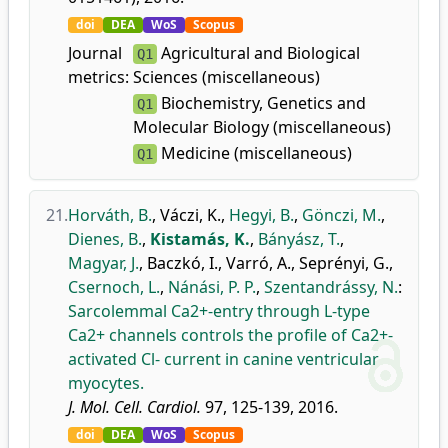
doi
DEA
WoS
Scopus
Journal
Agricultural and Biological
Q1
metrics:
Sciences (miscellaneous)
Biochemistry, Genetics and
Q1
Molecular Biology (miscellaneous)
Medicine (miscellaneous)
Q1
21.
Horváth, B.
,
Váczi, K.
,
Hegyi, B.
,
Gönczi, M.
,
Dienes, B.
,
Kistamás, K.
,
Bányász, T.
,
Magyar, J.
,
Baczkó, I.
,
Varró, A.
,
Seprényi, G.
,
Csernoch, L.
,
Nánási, P. P.
,
Szentandrássy, N.
:
Sarcolemmal Ca2+-entry through L-type
Ca2+ channels controls the profile of Ca2+-
activated Cl- current in canine ventricular
myocytes.
J. Mol. Cell. Cardiol.
97, 125-139, 2016.
doi
DEA
WoS
Scopus