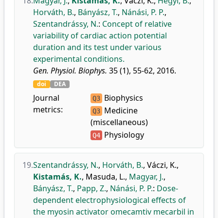
18.
Magyar, J.
,
Kistamás, K.
,
Váczi, K.
,
Hegyi, B.
,
Horváth, B.
,
Bányász, T.
,
Nánási, P. P.
,
Szentandrássy, N.
:
Concept of relative
variability of cardiac action potential
duration and its test under various
experimental conditions.
Gen. Physiol. Biophys.
35 (1), 55-62, 2016.
doi
DEA
Journal
Biophysics
Q3
metrics:
Medicine
Q3
(miscellaneous)
Physiology
Q4
19.
Szentandrássy, N.
,
Horváth, B.
,
Váczi, K.
,
Kistamás, K.
,
Masuda, L.
,
Magyar, J.
,
Bányász, T.
,
Papp, Z.
,
Nánási, P. P.
:
Dose-
dependent electrophysiological effects of
the myosin activator omecamtiv mecarbil in