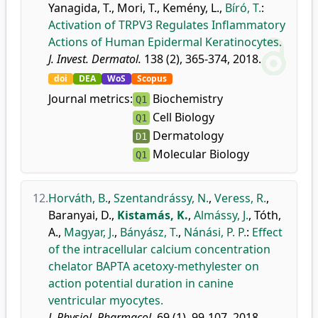
Yanagida, T.
,
Mori, T.
,
Kemény, L.
,
Bíró, T.
:
Activation of TRPV3 Regulates Inflammatory
Actions of Human Epidermal Keratinocytes.
J. Invest. Dermatol.
138 (2), 365-374, 2018.
doi
DEA
WoS
Scopus
Journal metrics:
Biochemistry
Q1
Cell Biology
Q1
Dermatology
D1
Molecular Biology
Q1
12.
Horváth, B.
,
Szentandrássy, N.
,
Veress, R.
,
Baranyai, D.
,
Kistamás, K.
,
Almássy, J.
,
Tóth,
A.
,
Magyar, J.
,
Bányász, T.
,
Nánási, P. P.
:
Effect
of the intracellular calcium concentration
chelator BAPTA acetoxy-methylester on
action potential duration in canine
ventricular myocytes.
J. Physiol. Pharmacol.
69 (1), 99-107, 2018.