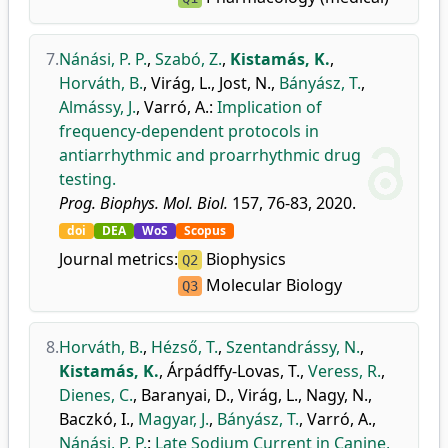
7.
Nánási, P. P.
,
Szabó, Z.
,
Kistamás, K.
,
Horváth, B.
,
Virág, L.
,
Jost, N.
,
Bányász, T.
,
Almássy, J.
,
Varró, A.
:
Implication of
frequency-dependent protocols in
antiarrhythmic and proarrhythmic drug
testing.
Prog. Biophys. Mol. Biol.
157, 76-83, 2020.
doi
DEA
WoS
Scopus
Journal metrics:
Biophysics
Q2
Molecular Biology
Q3
8.
Horváth, B.
,
Hézső, T.
,
Szentandrássy, N.
,
Kistamás, K.
,
Árpádffy-Lovas, T.
,
Veress, R.
,
Dienes, C.
,
Baranyai, D.
,
Virág, L.
,
Nagy, N.
,
Baczkó, I.
,
Magyar, J.
,
Bányász, T.
,
Varró, A.
,
Nánási, P. P.
:
Late Sodium Current in Canine,