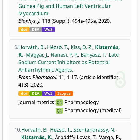
Guinea Pig and Human Left Ventricular
Myocardium.
Biophys. J.
118 (Suppl.), 494a-495a, 2020.
doi
DEA
WoS
9.
Horváth, B.
,
Hézső, T.
,
Kiss, D. Z.
,
Kistamás,
K.
,
Magyar, J.
,
Nánási, P. P.
,
Bányász, T.
:
Late
Sodium Current Inhibitors as Potential
Antiarrhythmic Agents.
Front. Pharmacol.
11, 1-17, (article identifier:
413), 2020.
doi
DEA
WoS
Scopus
Journal metrics:
Pharmacology
Q1
Pharmacology (medical)
Q1
10.
Horváth, B.
,
Hézső, T.
,
Szentandrássy, N.
,
Kistamás, K.
,
Árpádffy-Lovas, T.
,
Varga, R.
,