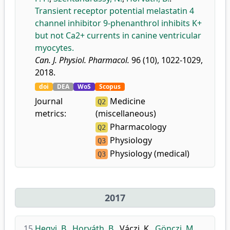
Transient receptor potential melastatin 4
channel inhibitor 9-phenanthrol inhibits K+
but not Ca2+ currents in canine ventricular
myocytes.
Can. J. Physiol. Pharmacol.
96 (10), 1022-1029,
2018.
doi
DEA
WoS
Scopus
Journal
Medicine
Q2
metrics:
(miscellaneous)
Pharmacology
Q2
Physiology
Q3
Physiology (medical)
Q3
2017
15.
Hegyi, B.
,
Horváth, B.
,
Váczi, K.
,
Gönczi, M.
,