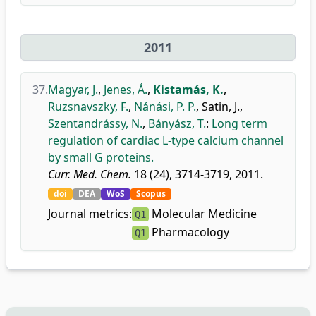
2011
37.
Magyar, J.
,
Jenes, Á.
,
Kistamás, K.
,
Ruzsnavszky, F.
,
Nánási, P. P.
,
Satin, J.
,
Szentandrássy, N.
,
Bányász, T.
:
Long term
regulation of cardiac L-type calcium channel
by small G proteins.
Curr. Med. Chem.
18 (24), 3714-3719, 2011.
doi
DEA
WoS
Scopus
Journal metrics:
Molecular Medicine
Q1
Pharmacology
Q1