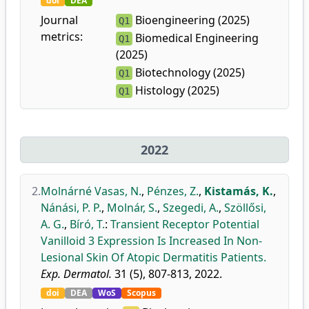
doi
DEA
Journal
Bioengineering (2025)
Q1
metrics:
Biomedical Engineering
Q1
(2025)
Biotechnology (2025)
Q1
Histology (2025)
Q1
2022
2.
Molnárné Vasas, N.
,
Pénzes, Z.
,
Kistamás, K.
,
Nánási, P. P.
,
Molnár, S.
,
Szegedi, A.
,
Szöllősi,
A. G.
,
Bíró, T.
:
Transient Receptor Potential
Vanilloid 3 Expression Is Increased In Non-
Lesional Skin Of Atopic Dermatitis Patients.
Exp. Dermatol.
31 (5), 807-813, 2022.
doi
DEA
WoS
Scopus