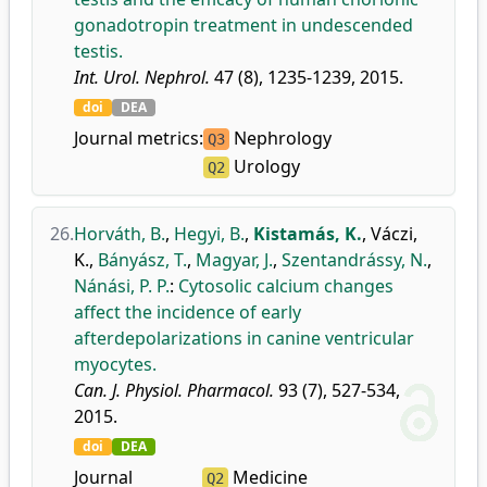
gonadotropin treatment in undescended
testis.
Int. Urol. Nephrol.
47 (8), 1235-1239, 2015.
doi
DEA
Journal metrics:
Nephrology
Q3
Urology
Q2
26.
Horváth, B.
,
Hegyi, B.
,
Kistamás, K.
,
Váczi,
K.
,
Bányász, T.
,
Magyar, J.
,
Szentandrássy, N.
,
Nánási, P. P.
:
Cytosolic calcium changes
affect the incidence of early
afterdepolarizations in canine ventricular
myocytes.
Can. J. Physiol. Pharmacol.
93 (7), 527-534,
2015.
doi
DEA
Journal
Medicine
Q2