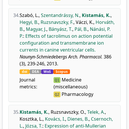
34.
Szabó, L.
,
Szentandrássy, N.
,
Kistamás, K.
,
Hegyi, B.
,
Ruzsnavszky, F.
,
Váczi, K.
,
Horváth,
B.
,
Magyar, J.
,
Bányász, T.
,
Pál, B.
,
Nánási, P.
P.
:
Effects of tacrolimus on action potential
configuration and transmembrane ion
currents in canine ventricular cells.
Naunyn-Schmiedebergs Arch. Pharmacol.
386
(3), 239-246, 2013.
doi
DEA
WoS
Scopus
Journal
Medicine
Q1
metrics:
(miscellaneous)
Pharmacology
Q2
35.
Kistamás, K.
,
Ruzsnavszky, O.
,
Telek, A.
,
Kosztka, L.
,
Kovács, I.
,
Dienes, B.
,
Csernoch,
L.
,
Józsa, T.
:
Expression of anti-Mullerian