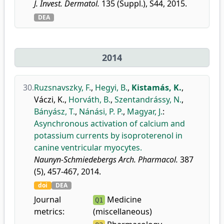
J. Invest. Dermatol.
135 (Suppl.), S44, 2015.
DEA
2014
30.
Ruzsnavszky, F.
,
Hegyi, B.
,
Kistamás, K.
,
Váczi, K.
,
Horváth, B.
,
Szentandrássy, N.
,
Bányász, T.
,
Nánási, P. P.
,
Magyar, J.
:
Asynchronous activation of calcium and
potassium currents by isoproterenol in
canine ventricular myocytes.
Naunyn-Schmiedebergs Arch. Pharmacol.
387
(5), 457-467, 2014.
doi
DEA
Journal
Medicine
Q1
metrics:
(miscellaneous)