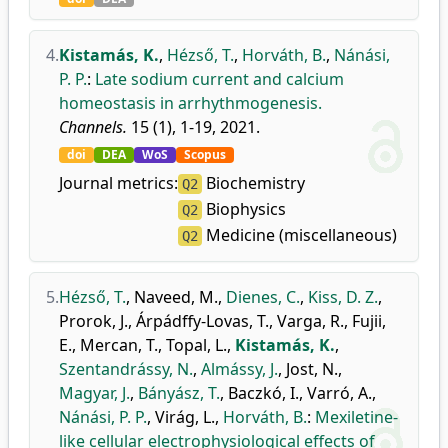
4.
Kistamás, K.
,
Hézső, T.
,
Horváth, B.
,
Nánási,
P. P.
:
Late sodium current and calcium
homeostasis in arrhythmogenesis.
Channels.
15 (1), 1-19, 2021.
doi
DEA
WoS
Scopus
Journal metrics:
Biochemistry
Q2
Biophysics
Q2
Medicine (miscellaneous)
Q2
5.
Hézső, T.
,
Naveed, M.
,
Dienes, C.
,
Kiss, D. Z.
,
Prorok, J.
,
Árpádffy-Lovas, T.
,
Varga, R.
,
Fujii,
E.
,
Mercan, T.
,
Topal, L.
,
Kistamás, K.
,
Szentandrássy, N.
,
Almássy, J.
,
Jost, N.
,
Magyar, J.
,
Bányász, T.
,
Baczkó, I.
,
Varró, A.
,
Nánási, P. P.
,
Virág, L.
,
Horváth, B.
:
Mexiletine-
like cellular electrophysiological effects of