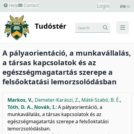
Help
Contact
Login
EN
HU
Tudóstér
Search
menu
A pályaorientáció, a munkavállalás,
a társas kapcsolatok és az
egészségmagatartás szerepe a
felsőoktatási lemorzsolódásban
Markos, V.
,
Demeter-Karászi, Z.
,
Máté-Szabó, B. É.
,
Tóth, D. A.
,
Novák, I.
: A pályaorientáció, a
munkavállalás, a társas kapcsolatok és az
egészségmagatartás szerepe a felsőoktatási
lemorzsolódásban.