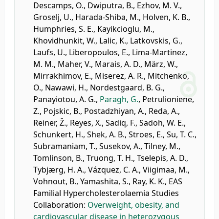
Descamps, O.
,
Dwiputra, B.
,
Ezhov, M. V.
,
Groselj, U.
,
Harada-Shiba, M.
,
Holven, K. B.
,
Humphries, S. E.
,
Kayikcioglu, M.
,
Khovidhunkit, W.
,
Lalic, K.
,
Latkovskis, G.
,
Laufs, U.
,
Liberopoulos, E.
,
Lima-Martinez,
M. M.
,
Maher, V.
,
Marais, A. D.
,
März, W.
,
Mirrakhimov, E.
,
Miserez, A. R.
,
Mitchenko,
O.
,
Nawawi, H.
,
Nordestgaard, B. G.
,
Panayiotou, A. G.
,
Paragh, G.
,
Petrulioniene,
Z.
,
Pojskic, B.
,
Postadzhiyan, A.
,
Reda, A.
,
Reiner, Ž.
,
Reyes, X.
,
Sadiq, F.
,
Sadoh, W. E.
,
Schunkert, H.
,
Shek, A. B.
,
Stroes, E.
,
Su, T. C.
,
Subramaniam, T.
,
Susekov, A.
,
Tilney, M.
,
Tomlinson, B.
,
Truong, T. H.
,
Tselepis, A. D.
,
Tybjærg, H. A.
,
Vázquez, C. A.
,
Viigimaa, M.
,
Vohnout, B.
,
Yamashita, S.
,
Ray, K. K.
,
EAS
Familial Hypercholesterolaemia Studies
Collaboration
:
Overweight, obesity, and
cardiovascular disease in heterozygous