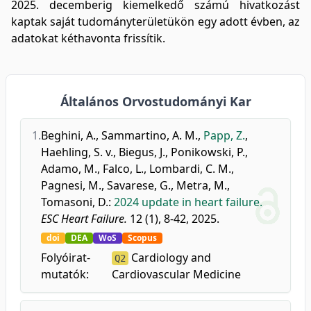
2025. decemberig kiemelkedő számú hivatkozást
kaptak saját tudományterületükön egy adott évben, az
adatokat kéthavonta frissítik.
Általános Orvostudományi Kar
1.
Beghini, A.
,
Sammartino, A. M.
,
Papp, Z.
,
Haehling, S. v.
,
Biegus, J.
,
Ponikowski, P.
,
Adamo, M.
,
Falco, L.
,
Lombardi, C. M.
,
Pagnesi, M.
,
Savarese, G.
,
Metra, M.
,
Tomasoni, D.
:
2024 update in heart failure.
ESC Heart Failure.
12 (1), 8-42, 2025.
doi
DEA
WoS
Scopus
Folyóirat-
Cardiology and
Q2
mutatók:
Cardiovascular Medicine