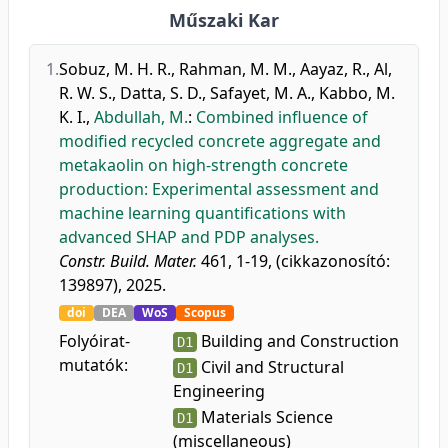
Műszaki Kar
1.
Sobuz, M. H. R.
,
Rahman, M. M.
,
Aayaz, R.
,
Al,
R. W. S.
,
Datta, S. D.
,
Safayet, M. A.
,
Kabbo, M.
K. I.
,
Abdullah, M.
:
Combined influence of
modified recycled concrete aggregate and
metakaolin on high-strength concrete
production: Experimental assessment and
machine learning quantifications with
advanced SHAP and PDP analyses.
Constr. Build. Mater.
461, 1-19, (cikkazonosító:
139897), 2025.
doi
DEA
WoS
Scopus
Folyóirat-
Building and Construction
D1
mutatók:
Civil and Structural
D1
Engineering
Materials Science
D1
(miscellaneous)