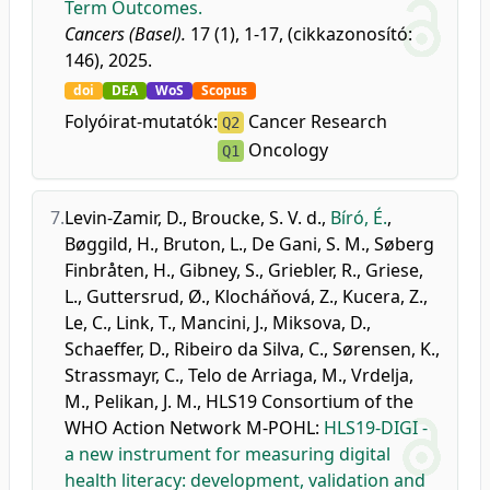
Term Outcomes.
Cancers (Basel).
17 (1), 1-17, (cikkazonosító:
146), 2025.
doi
DEA
WoS
Scopus
Folyóirat-mutatók:
Cancer Research
Q2
Oncology
Q1
7.
Levin-Zamir, D.
,
Broucke, S. V. d.
,
Bíró, É.
,
Bøggild, H.
,
Bruton, L.
,
De Gani, S. M.
,
Søberg
Finbråten, H.
,
Gibney, S.
,
Griebler, R.
,
Griese,
L.
,
Guttersrud, Ø.
,
Klocháňová, Z.
,
Kucera, Z.
,
Le, C.
,
Link, T.
,
Mancini, J.
,
Miksova, D.
,
Schaeffer, D.
,
Ribeiro da Silva, C.
,
Sørensen, K.
,
Strassmayr, C.
,
Telo de Arriaga, M.
,
Vrdelja,
M.
,
Pelikan, J. M.
,
HLS19 Consortium of the
WHO Action Network M-POHL
:
HLS19-DIGI -
a new instrument for measuring digital
health literacy: development, validation and