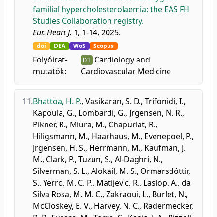
familial hypercholesterolaemia: the EAS FH
Studies Collaboration registry.
Eur. Heart J.
1, 1-14, 2025.
doi
DEA
WoS
Scopus
Folyóirat-
Cardiology and
D1
mutatók:
Cardiovascular Medicine
11.
Bhattoa, H. P.
,
Vasikaran, S. D.
,
Trifonidi, I.
,
Kapoula, G.
,
Lombardi, G.
,
Jrgensen, N. R.
,
Pikner, R.
,
Miura, M.
,
Chapurlat, R.
,
Hiligsmann, M.
,
Haarhaus, M.
,
Evenepoel, P.
,
Jrgensen, H. S.
,
Herrmann, M.
,
Kaufman, J.
M.
,
Clark, P.
,
Tuzun, S.
,
Al-Daghri, N.
,
Silverman, S. L.
,
Alokail, M. S.
,
Ormarsdóttir,
S.
,
Yerro, M. C. P.
,
Matijevic, R.
,
Laslop, A.
,
da
Silva Rosa, M. M. C.
,
Zakraoui, L.
,
Burlet, N.
,
McCloskey, E. V.
,
Harvey, N. C.
,
Radermecker,