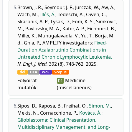
5.
Brown, J. R.
,
Seymour, J. F.
,
Jurczak, W.
,
Aw, A.
,
Wach, M.
,
Illés, Á.
,
Tedeschi, A.
,
Owen, C.
,
Skarbnik, A. P.
,
Lysak, D.
,
Eom, K. S.
,
Simkovic,
M.
,
Pavlovsky, M. A.
,
Kater, A. P.
,
Eichhorst, B.
,
Miller, K.
,
Munugalavadla, V.
,
Yu, T.
,
Borja, M.
d.
,
Ghia, P.
,
AMPLIFY investigators
:
Fixed-
Duration Acalabrutinib Combinations in
Untreated Chronic Lymphocytic Leukemia.
N. Engl. J. Med.
392 (8), 748-762, 2025.
doi
DEA
WoS
Scopus
Folyóirat-
Medicine
D1
mutatók:
(miscellaneous)
6.
Sipos, D.
,
Raposa, B.
,
Freihat, O.
,
Simon, M.
,
Mekis, N.
,
Cornacchione, P.
,
Kovács, Á.
:
Glioblastoma: Clinical Presentation,
Multidisciplinary Management, and Long-