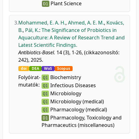
Plant Science
D1
3.
Mohammed, E. A. H.
,
Ahmed, A. E. M.
,
Kovács,
B.
,
Pál, K.
:
The Significance of Probiotics in
Aquaculture: A Review of Research Trend and
Latest Scientific Findings.
Antibiotics-Basel.
14 (3), 1-26, (cikkazonosító:
242), 2025.
doi
DEA
WoS
Scopus
Folyóirat-
Biochemistry
Q1
mutatók:
Infectious Diseases
Q1
Microbiology
Q1
Microbiology (medical)
Q1
Pharmacology (medical)
Q1
Pharmacology, Toxicology and
D1
Pharmaceutics (miscellaneous)