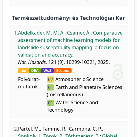
Természettudományi és Technológiai Kar
1.
Abdelkader, M. M. A.
,
Csámer, Á.
:
Comparative
assessment of machine learning models for
landslide susceptibility mapping: a focus on
validation and accuracy.
Nat. Hazards.
121 (9), 10299-10321, 2025.
doi
DEA
WoS
Scopus
Folyóirat-
Atmospheric Science
Q2
mutatók:
Earth and Planetary Sciences
Q1
(miscellaneous)
Water Science and
Q1
Technology
2.
Pärtel, M.
,
Tamme, R.
,
Carmona, C. P.
,
Sonkoly, J.
,
Török, P.
,
Tóthmérész, B.
:
Global