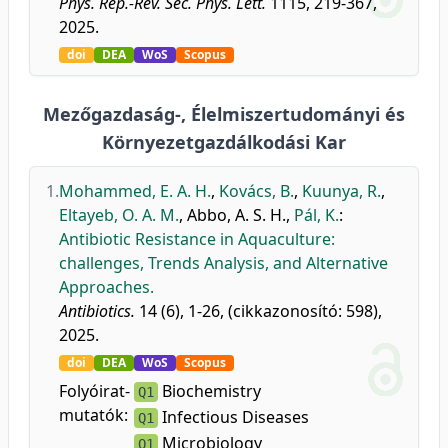
Phys. Rep.-Rev. Sec. Phys. Lett.
1115, 219-367,
2025.
doi
DEA
WoS
Scopus
Mezőgazdaság-, Élelmiszertudományi és
Környezetgazdálkodási Kar
1.
Mohammed, E. A. H.
,
Kovács, B.
,
Kuunya, R.
,
Eltayeb, O. A. M.
,
Abbo, A. S. H.
,
Pál, K.
:
Antibiotic Resistance in Aquaculture:
challenges, Trends Analysis, and Alternative
Approaches.
Antibiotics.
14 (6), 1-26, (cikkazonosító: 598),
2025.
doi
DEA
WoS
Scopus
Folyóirat-
Biochemistry
Q1
mutatók:
Infectious Diseases
Q1
Microbiology
Q1