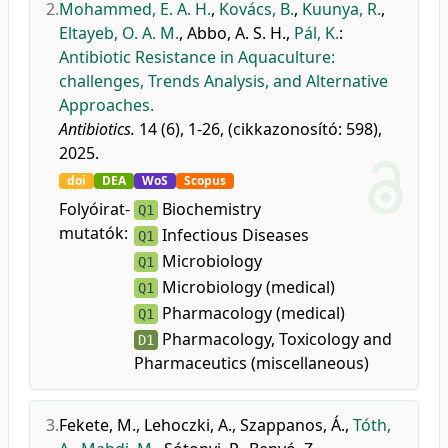
2.
Mohammed, E. A. H.
,
Kovács, B.
,
Kuunya, R.
,
Eltayeb, O. A. M.
,
Abbo, A. S. H.
,
Pál, K.
:
Antibiotic Resistance in Aquaculture:
challenges, Trends Analysis, and Alternative
Approaches.
Antibiotics.
14 (6), 1-26, (cikkazonosító: 598),
2025.
doi
DEA
WoS
Scopus
Folyóirat-
Biochemistry
Q1
mutatók:
Infectious Diseases
Q1
Microbiology
Q1
Microbiology (medical)
Q1
Pharmacology (medical)
Q1
Pharmacology, Toxicology and
D1
Pharmaceutics (miscellaneous)
3.
Fekete, M.
,
Lehoczki, A.
,
Szappanos, Á.
,
Tóth,