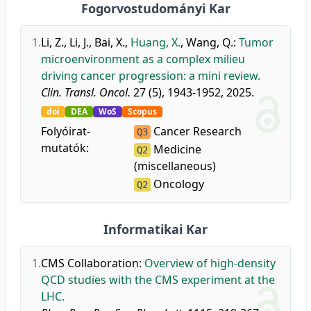
Fogorvostudományi Kar
1.
Li, Z.
,
Li, J.
,
Bai, X.
,
Huang, X.
,
Wang, Q.
:
Tumor
microenvironment as a complex milieu
driving cancer progression: a mini review.
Clin. Transl. Oncol.
27 (5), 1943-1952, 2025.
doi
DEA
WoS
Scopus
Folyóirat-
Cancer Research
Q3
mutatók:
Medicine
Q2
(miscellaneous)
Oncology
Q2
Informatikai Kar
1.
CMS Collaboration
:
Overview of high-density
QCD studies with the CMS experiment at the
LHC.