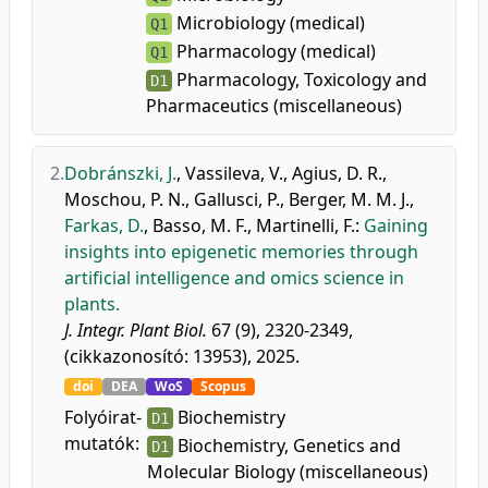
Microbiology (medical)
Q1
Pharmacology (medical)
Q1
Pharmacology, Toxicology and
D1
Pharmaceutics (miscellaneous)
2.
Dobránszki, J.
,
Vassileva, V.
,
Agius, D. R.
,
Moschou, P. N.
,
Gallusci, P.
,
Berger, M. M. J.
,
Farkas, D.
,
Basso, M. F.
,
Martinelli, F.
:
Gaining
insights into epigenetic memories through
artificial intelligence and omics science in
plants.
J. Integr. Plant Biol.
67 (9), 2320-2349,
(cikkazonosító: 13953), 2025.
doi
DEA
WoS
Scopus
Folyóirat-
Biochemistry
D1
mutatók:
Biochemistry, Genetics and
D1
Molecular Biology (miscellaneous)