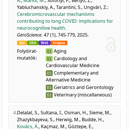
A.
,
Mahdi, M.
,
Sótonyi, P.
,
Benyó, Z.
,
Yabluchanskiy, A.
,
Tarantini, S.
,
Ungvári, Z.
:
Cerebromicrovascular mechanisms
contributing to long COVID: implications for
neurocognitive health.
GeroScience.
47 (1), 745-779, 2025.
doi
DEA
WoS
Scopus
Folyóirat-
Aging
Q1
mutatók:
Cardiology and
Q1
Cardiovascular Medicine
Complementary and
D1
Alternative Medicine
Geriatrics and Gerontology
D1
Veterinary (miscellaneous)
D1
4.
Delalat, S.
,
Sultana, I.
,
Osman, H.
,
Sieme, M.
,
Zhazykbayeva, S.
,
Herwig, M.
,
Budde, H.
,
Kovács, Á.
,
Kaçmaz, M.
,
Göztepe, E.
,