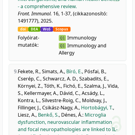
- a comprehensive review.
Front. Immunol.
16, 1-37, (cikkazonosító:
1491777), 2025.
doi
DEA
WoS
Scopus
Folyóirat-
Immunology
Q1
mutatók:
Immunology and
Q1
Allergy
9.
Fekete, R.
,
Simats, A.
,
Bíró, E.
,
Pósfai, B.
,
Cserép, C.
,
Schwarcz, A. D.
,
Szabadits, E.
,
Környei, Z.
,
Tóth, K.
,
Fichó, E.
,
Szalma, J.
,
Vida,
S.
,
Kellermayer, A.
,
Dávid, C.
,
Acsády, L.
,
Kontra, L.
,
Silvestre-Roig, C.
,
Moldvay, J.
,
Fillinger, J.
,
Csikász-Nagy, A.
,
Hortobágyi, T.
,
Liesz, A.
,
Benkő, S.
,
Dénes, Á.
:
Microglia
dysfunction, neurovascular inflammation
and focal neuropathologies are linked to IL-