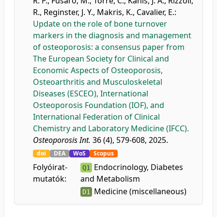
R. P.
,
Fusaro, M.
,
Torre, C.
,
Kanis, J. A.
,
Rizzoli,
R.
,
Reginster, J. Y.
,
Makris, K.
,
Cavalier, E.
:
Update on the role of bone turnover
markers in the diagnosis and management
of osteoporosis: a consensus paper from
The European Society for Clinical and
Economic Aspects of Osteoporosis,
Osteoarthritis and Musculoskeletal
Diseases (ESCEO), International
Osteoporosis Foundation (IOF), and
International Federation of Clinical
Chemistry and Laboratory Medicine (IFCC).
Osteoporosis Int.
36 (4), 579-608, 2025.
doi
DEA
WoS
Scopus
Folyóirat-
Endocrinology, Diabetes
Q1
mutatók:
and Metabolism
Medicine (miscellaneous)
D1