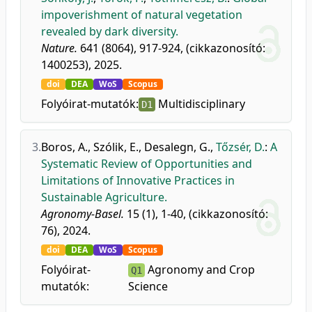
impoverishment of natural vegetation
revealed by dark diversity.
Nature.
641 (8064), 917-924, (cikkazonosító:
1400253), 2025.
doi
DEA
WoS
Scopus
Folyóirat-mutatók:
Multidisciplinary
D1
3.
Boros, A.
,
Szólik, E.
,
Desalegn, G.
,
Tőzsér, D.
:
A
Systematic Review of Opportunities and
Limitations of Innovative Practices in
Sustainable Agriculture.
Agronomy-Basel.
15 (1), 1-40, (cikkazonosító:
76), 2024.
doi
DEA
WoS
Scopus
Folyóirat-
Agronomy and Crop
Q1
mutatók:
Science