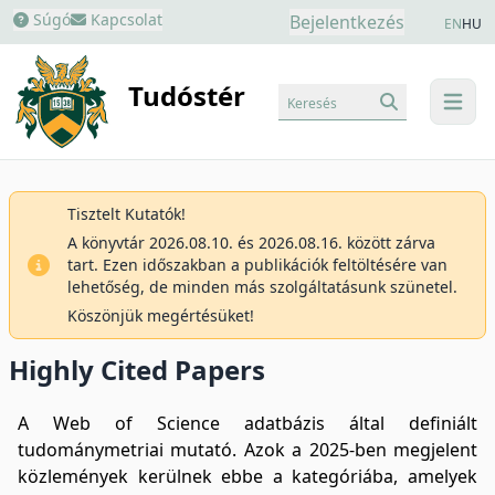
Súgó
Kapcsolat
Bejelentkezés
EN
HU
Tudóstér
Keresés
menu
Tisztelt Kutatók!
A könyvtár 2026.08.10. és 2026.08.16. között zárva
tart. Ezen időszakban a publikációk feltöltésére van
lehetőség, de minden más szolgáltatásunk szünetel.
Köszönjük megértésüket!
Highly Cited Papers
A Web of Science adatbázis által definiált
tudománymetriai mutató. Azok a 2025-ben megjelent
közlemények kerülnek ebbe a kategóriába, amelyek