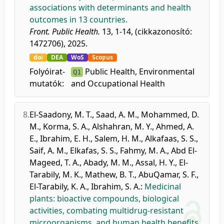
associations with determinants and health
outcomes in 13 countries.
Front. Public Health.
13, 1-14, (cikkazonosító:
1472706), 2025.
doi
DEA
WoS
Scopus
Folyóirat-
Public Health, Environmental
Q1
mutatók:
and Occupational Health
8.
El-Saadony, M. T.
,
Saad, A. M.
,
Mohammed, D.
M.
,
Korma, S. A.
,
Alshahran, M. Y.
,
Ahmed, A.
E.
,
Ibrahim, E. H.
,
Salem, H. M.
,
Alkafaas, S. S.
,
Saif, A. M.
,
Elkafas, S. S.
,
Fahmy, M. A.
,
Abd El-
Mageed, T. A.
,
Abady, M. M.
,
Assal, H. Y.
,
El-
Tarabily, M. K.
,
Mathew, B. T.
,
AbuQamar, S. F.
,
El-Tarabily, K. A.
,
Ibrahim, S. A.
:
Medicinal
plants: bioactive compounds, biological
activities, combating multidrug-resistant
microorganisms, and human health benefits