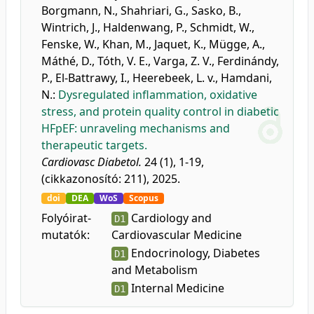
Borgmann, N.
,
Shahriari, G.
,
Sasko, B.
,
Wintrich, J.
,
Haldenwang, P.
,
Schmidt, W.
,
Fenske, W.
,
Khan, M.
,
Jaquet, K.
,
Mügge, A.
,
Máthé, D.
,
Tóth, V. E.
,
Varga, Z. V.
,
Ferdinándy,
P.
,
El-Battrawy, I.
,
Heerebeek, L. v.
,
Hamdani,
N.
:
Dysregulated inflammation, oxidative
stress, and protein quality control in diabetic
HFpEF: unraveling mechanisms and
therapeutic targets.
Cardiovasc Diabetol.
24 (1), 1-19,
(cikkazonosító: 211), 2025.
doi
DEA
WoS
Scopus
Folyóirat-
Cardiology and
D1
mutatók:
Cardiovascular Medicine
Endocrinology, Diabetes
D1
and Metabolism
Internal Medicine
D1