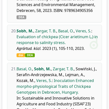
Sciences and Environmental Management,
Debrecen, 58, 2023. ISBN: 9789634905356
DEA
20.
Sobh, M.
,
Zargar, T. B.
,
Basal, O.
,
Veres, S.
:
Evaluation of chickpea (Cicer arietinum L.) in
response to salinity stress.
Agrártud. közl.
2023 (1), 105-110, 2023.
doi
DEA
21.
Basal, O.
,
Sobh, M.
,
Zargar, T. B.
,
Sowiński, J.
,
Serafin-Andrzejewska, M.
,
Lejman, A.
,
Kozak, M.
,
Veres, S.
:
Inoculation Enhanced
morpho-physiological Traits of Chickpea
Genotypes in Debrecen, Hungary.
In: Sustainable and Innovative Solutions in
Agriculture and Food Industry (SISAF'23)