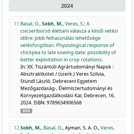
2024
11.
Basal, O.
,
Sobh, M.
,
Veres, S.
:
A
csicseriborsó élettani válasza a késői vetési
időre: jobb felhasználás lehetősége
vetésforgóban. Physiological response of
chickpea to late sowing date: possibility of
better exploitation in crop rotations.
In: XX. Tiszántúli Agrártudományi Napok :
Absztraktkötet / (szerk.) Veres Szilvia,
Stündl László, Debreceni Egyetem
Mezőgazdaság-, Élelmiszertudományi és
Környezetgazdálkodási Kar, Debrecen, 16,
2024. ISBN: 9789634906568
DEA
12.
Sobh, M.
,
Basal, O.
,
Ayman, S. A. O.
,
Veres,