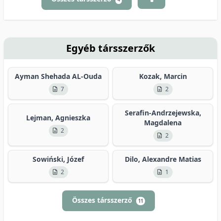
Egyéb társszerzők
Ayman Shehada AL-Ouda
Kozak, Marcin
7
2
Serafin-Andrzejewska,
Lejman, Agnieszka
Magdalena
2
2
Sowiński, Józef
Dilo, Alexandre Matias
2
1
Összes társszerző
11