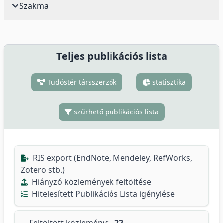
Szakma
Teljes publikációs lista
Tudóstér társszerzők
statisztika
szűrhető publikációs lista
RIS export (EndNote, Mendeley, RefWorks,
Zotero stb.)
Hiányzó közlemények feltöltése
Hitelesített Publikációs Lista igénylése
Feltöltött közlemény:
22