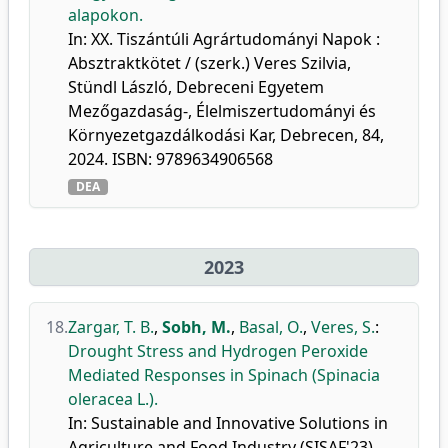
alapokon.
In: XX. Tiszántúli Agrártudományi Napok :
Absztraktkötet / (szerk.) Veres Szilvia,
Stündl László, Debreceni Egyetem
Mezőgazdaság-, Élelmiszertudományi és
Környezetgazdálkodási Kar, Debrecen, 84,
2024. ISBN: 9789634906568
DEA
2023
18.
Zargar, T. B.
,
Sobh, M.
,
Basal, O.
,
Veres, S.
:
Drought Stress and Hydrogen Peroxide
Mediated Responses in Spinach (Spinacia
oleracea L.).
In: Sustainable and Innovative Solutions in
Agriculture and Food Industry (SISAF'23)