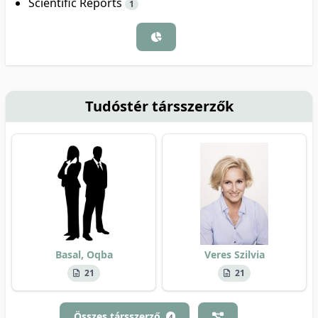
Scientific Reports
1
Tudóstér társszerzők
Basal, Oqba
Veres Szilvia
21
21
Összes társszerző
4