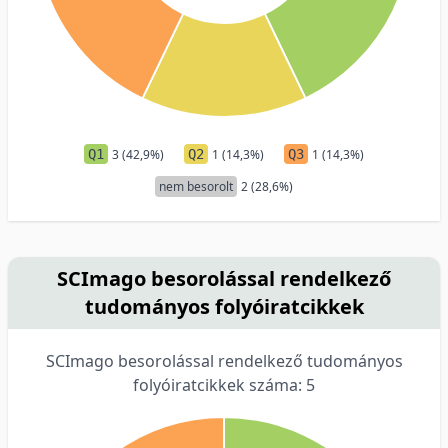
Q1
3 (42,9%)
Q2
1 (14,3%)
Q3
1 (14,3%)
nem besorolt
2 (28,6%)
SCImago besorolással rendelkező
tudományos folyóiratcikkek
SCImago besorolással rendelkező tudományos
folyóiratcikkek száma: 5