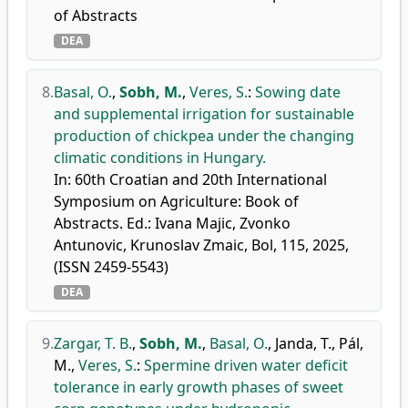
of Abstracts
DEA
8.
Basal, O.
,
Sobh, M.
,
Veres, S.
:
Sowing date
and supplemental irrigation for sustainable
production of chickpea under the changing
climatic conditions in Hungary.
In: 60th Croatian and 20th International
Symposium on Agriculture: Book of
Abstracts. Ed.: Ivana Majic, Zvonko
Antunovic, Krunoslav Zmaic, Bol, 115, 2025,
(ISSN 2459-5543)
DEA
9.
Zargar, T. B.
,
Sobh, M.
,
Basal, O.
,
Janda, T.
,
Pál,
M.
,
Veres, S.
:
Spermine driven water deficit
tolerance in early growth phases of sweet