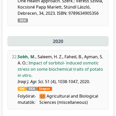
One Health approach. Szerk.: Veress Szilvia,
Kocsisné Papp Mariett, Stündl László,
Debrecen, 34, 2023. ISBN: 9789634905356
DEA
2020
22.
Sobh, M.
,
Saleem, H. Z.
,
Fahed, B.
,
Ayman, S.
A. O.
:
Impact of sorbitol- induced osmotic
stress on some biochemical traits of potato
in vitro.
Iraqi J. Agr. Sci.
51 (4), 1038-1047, 2020.
doi
DEA
Scopus
Folyóirat-
Agricultural and Biological
Q3
mutatók:
Sciences (miscellaneous)