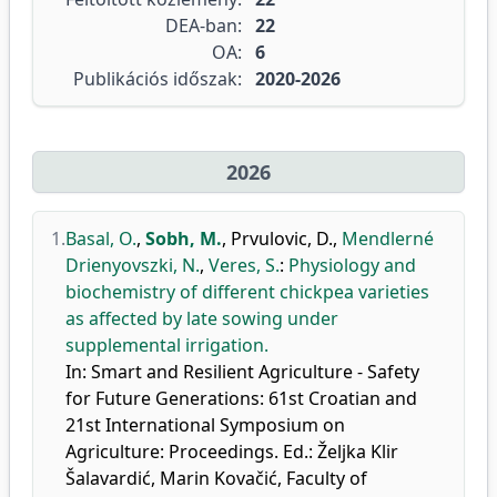
DEA-ban:
22
OA:
6
Publikációs időszak:
2020-2026
2026
1.
Basal, O.
,
Sobh, M.
,
Prvulovic, D.
,
Mendlerné
Drienyovszki, N.
,
Veres, S.
:
Physiology and
biochemistry of different chickpea varieties
as affected by late sowing under
supplemental irrigation.
In: Smart and Resilient Agriculture - Safety
for Future Generations: 61st Croatian and
21st International Symposium on
Agriculture: Proceedings. Ed.: Željka Klir
Šalavardić, Marin Kovačić, Faculty of