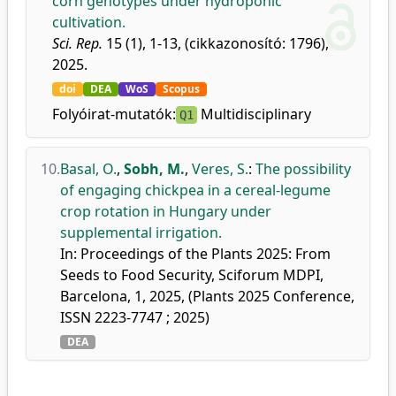
corn genotypes under hydroponic
cultivation.
Sci. Rep.
15 (1), 1-13, (cikkazonosító: 1796),
2025.
doi
DEA
WoS
Scopus
Folyóirat-mutatók:
Multidisciplinary
Q1
10.
Basal, O.
,
Sobh, M.
,
Veres, S.
:
The possibility
of engaging chickpea in a cereal-legume
crop rotation in Hungary under
supplemental irrigation.
In: Proceedings of the Plants 2025: From
Seeds to Food Security, Sciforum MDPI,
Barcelona, 1, 2025, (Plants 2025 Conference,
ISSN 2223-7747 ; 2025)
DEA