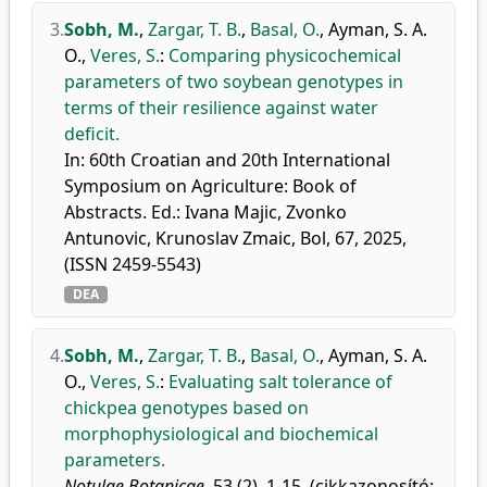
3.
Sobh, M.
,
Zargar, T. B.
,
Basal, O.
,
Ayman, S. A.
O.
,
Veres, S.
:
Comparing physicochemical
parameters of two soybean genotypes in
terms of their resilience against water
deficit.
In: 60th Croatian and 20th International
Symposium on Agriculture: Book of
Abstracts. Ed.: Ivana Majic, Zvonko
Antunovic, Krunoslav Zmaic, Bol, 67, 2025,
(ISSN 2459-5543)
DEA
4.
Sobh, M.
,
Zargar, T. B.
,
Basal, O.
,
Ayman, S. A.
O.
,
Veres, S.
:
Evaluating salt tolerance of
chickpea genotypes based on
morphophysiological and biochemical
parameters.
Notulae Botanicae.
53 (2), 1-15, (cikkazonosító: