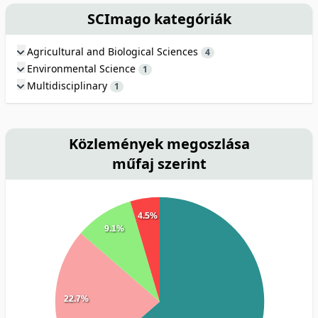
SCImago kategóriák
Agricultural and Biological Sciences
4
Environmental Science
1
Multidisciplinary
1
Közlemények megoszlása
műfaj szerint
4.5%
9.1%
22.7%