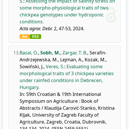
S.
:
Assessing the impact of salinity stress on
some morpho-physiological traits of two
chickpea genotypes under hydroponic
conditions.
Acta agrar. Debr.
2, 47-53, 2024.
doi
DEA
13.
Basal, O.
,
Sobh, M.
,
Zargar, T. B.
,
Serafin-
Andrzejewska, M.
,
Lejman, A.
,
Kozak, M.
,
Sowiński, J.
,
Veres, S.
:
Evaluating some
morphological traits of 3 chickpea varieties
under rainfed conditions in Debrecen,
Hungary.
In: 59th Croatian & 19th International
Symposium on Agriculture : Book of
Abstracts / Klaudija Carović-Stanko, Kristina
Kljak, University of Zagreb Faculty of
Agriculture, Zagreb, Croatia, Dubrovnik,
134-134, 2024, (ISSN 2459-5551)