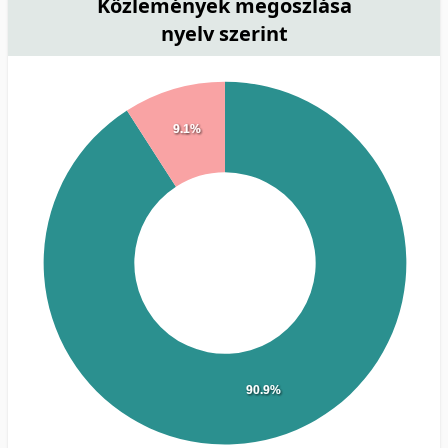
Közlemények megoszlása
nyelv szerint
9.1%
90.9%