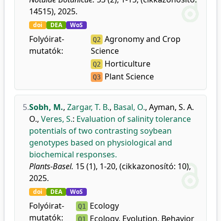
14515), 2025.
doi
DEA
WoS
Folyóirat-
Agronomy and Crop
Q2
mutatók:
Science
Horticulture
Q2
Plant Science
Q3
5.
Sobh, M.
,
Zargar, T. B.
,
Basal, O.
,
Ayman, S. A.
O.
,
Veres, S.
:
Evaluation of salinity tolerance
potentials of two contrasting soybean
genotypes based on physiological and
biochemical responses.
Plants-Basel.
15 (1), 1-20, (cikkazonosító: 10),
2025.
doi
DEA
WoS
Folyóirat-
Ecology
Q1
mutatók:
Ecology, Evolution, Behavior
Q1