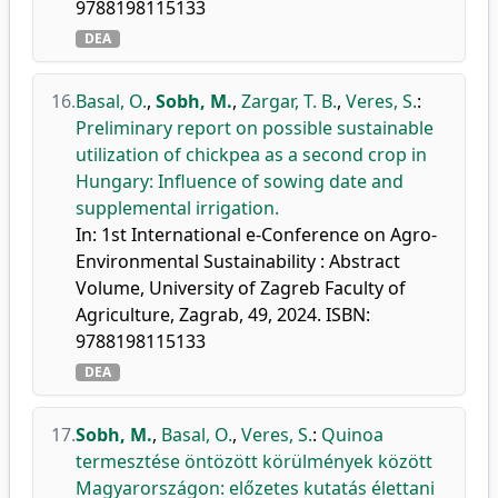
9788198115133
DEA
16.
Basal, O.
,
Sobh, M.
,
Zargar, T. B.
,
Veres, S.
:
Preliminary report on possible sustainable
utilization of chickpea as a second crop in
Hungary: Influence of sowing date and
supplemental irrigation.
In: 1st International e-Conference on Agro-
Environmental Sustainability : Abstract
Volume, University of Zagreb Faculty of
Agriculture, Zagrab, 49, 2024. ISBN:
9788198115133
DEA
17.
Sobh, M.
,
Basal, O.
,
Veres, S.
:
Quinoa
termesztése öntözött körülmények között
Magyarországon: előzetes kutatás élettani