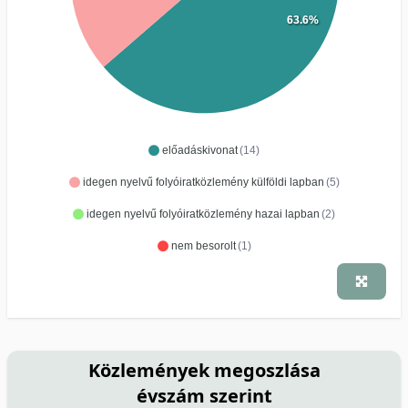
63.6%
előadáskivonat
(14)
idegen nyelvű folyóiratközlemény külföldi lapban
(5)
idegen nyelvű folyóiratközlemény hazai lapban
(2)
nem besorolt
(1)
Közlemények megoszlása
évszám szerint