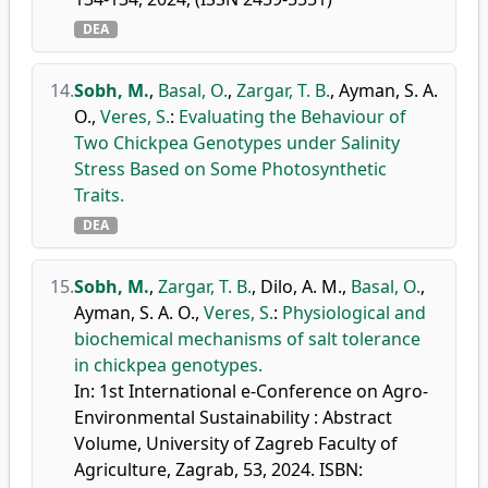
DEA
14.
Sobh, M.
,
Basal, O.
,
Zargar, T. B.
,
Ayman, S. A.
O.
,
Veres, S.
:
Evaluating the Behaviour of
Two Chickpea Genotypes under Salinity
Stress Based on Some Photosynthetic
Traits.
DEA
15.
Sobh, M.
,
Zargar, T. B.
,
Dilo, A. M.
,
Basal, O.
,
Ayman, S. A. O.
,
Veres, S.
:
Physiological and
biochemical mechanisms of salt tolerance
in chickpea genotypes.
In: 1st International e-Conference on Agro-
Environmental Sustainability : Abstract
Volume, University of Zagreb Faculty of
Agriculture, Zagrab, 53, 2024. ISBN: