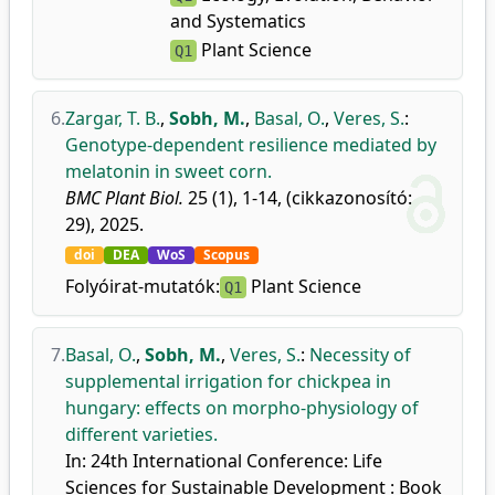
and Systematics
Plant Science
Q1
6.
Zargar, T. B.
,
Sobh, M.
,
Basal, O.
,
Veres, S.
:
Genotype-dependent resilience mediated by
melatonin in sweet corn.
BMC Plant Biol.
25 (1), 1-14, (cikkazonosító:
29), 2025.
doi
DEA
WoS
Scopus
Folyóirat-mutatók:
Plant Science
Q1
7.
Basal, O.
,
Sobh, M.
,
Veres, S.
:
Necessity of
supplemental irrigation for chickpea in
hungary: effects on morpho-physiology of
different varieties.
In: 24th International Conference: Life
Sciences for Sustainable Development : Book