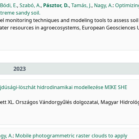
Bódi, E.
,
Szabó, A.
,
Pásztor, D.
,
Tamás, J.
,
Nagy, A.
:
Optimizin
xtreme sandy soil.
el monitoring techniques and modeling tools to assess soil
 water resources in agroecosystems, European Geosciences 
2023
jdúsági-löszhát hidrodinamikai modellezése MIKE SHE
zett XL. Országos Vándorgyűlés dolgozatai, Magyar Hidrológ
gy, A.
:
Mobile photogrammetric raster clouds to apply