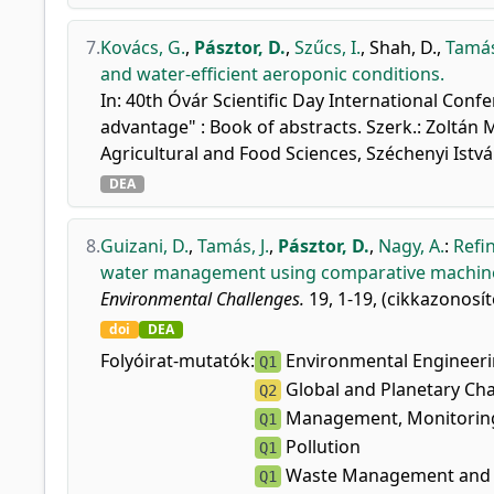
7.
Kovács, G.
,
Pásztor, D.
,
Szűcs, I.
,
Shah, D.
,
Tamás,
and water-efficient aeroponic conditions.
In: 40th Óvár Scientific Day International Conf
advantage" : Book of abstracts. Szerk.: Zoltán
Agricultural and Food Sciences, Széchenyi Ist
DEA
8.
Guizani, D.
,
Tamás, J.
,
Pásztor, D.
,
Nagy, A.
:
Refi
water management using comparative machine
Environmental Challenges.
19, 1-19, (cikkazonosít
doi
DEA
Folyóirat-mutatók:
Environmental Engineer
Q1
Global and Planetary Ch
Q2
Management, Monitoring
Q1
Pollution
Q1
Waste Management and 
Q1