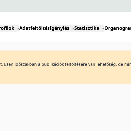
rofilok
Adatfeltöltés
Igénylés
Statisztika
Organogr
art. Ezen időszakban a publikációk feltöltésére van lehetőség, de 