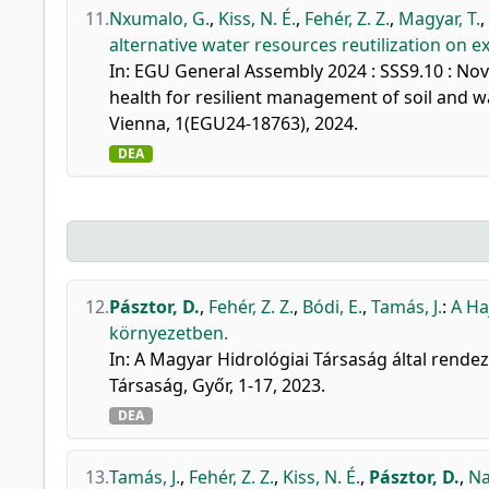
11.
Nxumalo, G.
,
Kiss, N. É.
,
Fehér, Z. Z.
,
Magyar, T.
,
alternative water resources reutilization on e
In: EGU General Assembly 2024 : SSS9.10 : Nov
health for resilient management of soil and
Vienna, 1(EGU24-18763), 2024.
DEA
12.
Pásztor, D.
,
Fehér, Z. Z.
,
Bódi, E.
,
Tamás, J.
:
A Ha
környezetben.
In: A Magyar Hidrológiai Társaság által rende
Társaság, Győr, 1-17, 2023.
DEA
13.
Tamás, J.
,
Fehér, Z. Z.
,
Kiss, N. É.
,
Pásztor, D.
,
Na