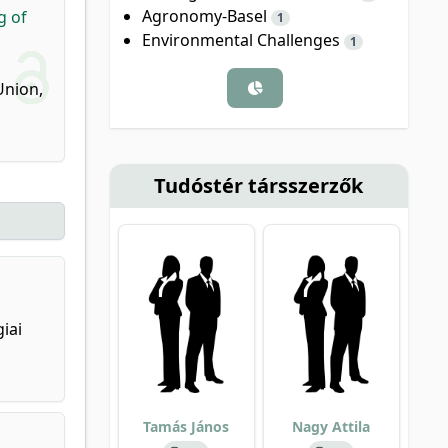
Agronomy-Basel
g of
1
Environmental Challenges
1
Union,
Tudóstér társszerzők
iai
Tamás János
Nagy Attila