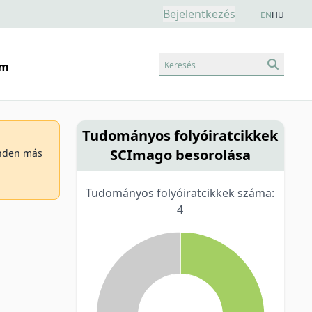
Bejelentkezés
EN
HU
Keresés
am
Tudományos folyóiratcikkek
SCImago besorolása
minden más
Tudományos folyóiratcikkek száma:
4