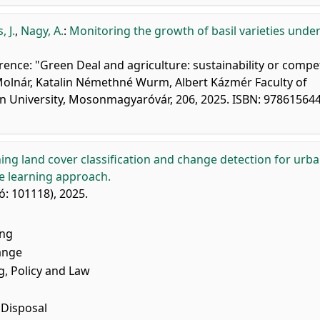
 J.
,
Nagy, A.
:
Monitoring the growth of basil varieties under
erence: "Green Deal and agriculture: sustainability or compet
 Molnár, Katalin Némethné Wurm, Albert Kázmér Faculty of
ván University, Mosonmagyaróvár, 206, 2025. ISBN: 97861564
ning land cover classification and change detection for urb
 learning approach.
ó: 101118), 2025.
ing
ange
, Policy and Law
Disposal