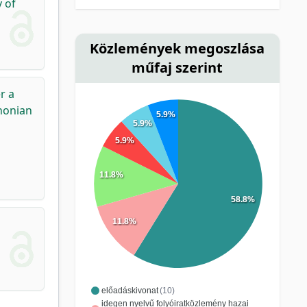
 of
Közlemények megoszlása
műfaj szerint
r a
nnonian
5.9%
5.9%
5.9%
11.8%
58.8%
11.8%
előadáskivonat
(10)
idegen nyelvű folyóiratközlemény hazai