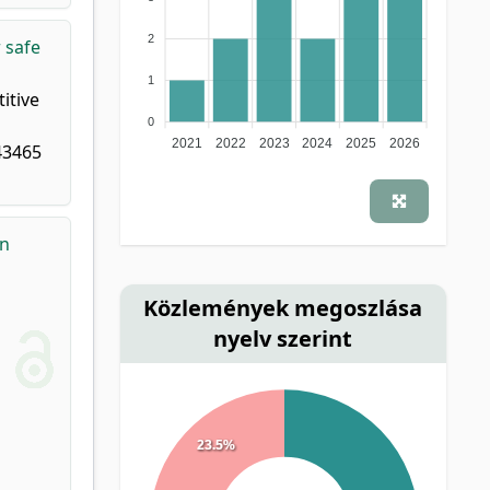
2
 safe
1
itive
0
2021
2022
2023
2024
2025
2026
43465
an
Közlemények megoszlása
nyelv szerint
23.5%