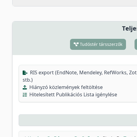
Telje
Tudóstér társszerzők
RIS export (EndNote, Mendeley, RefWorks, Zo
stb.)
Hiányzó közlemények feltöltése
Hitelesített Publikációs Lista igénylése