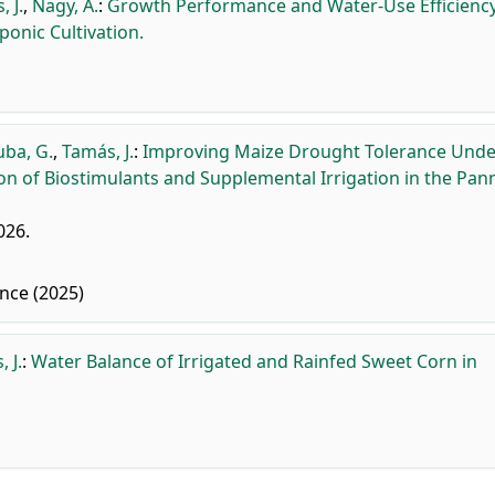
 J.
,
Nagy, A.
:
Growth Performance and Water-Use Efficiency
ponic Cultivation.
uba, G.
,
Tamás, J.
:
Improving Maize Drought Tolerance Unde
on of Biostimulants and Supplemental Irrigation in the Pa
026.
nce (2025)
 J.
:
Water Balance of Irrigated and Rainfed Sweet Corn in