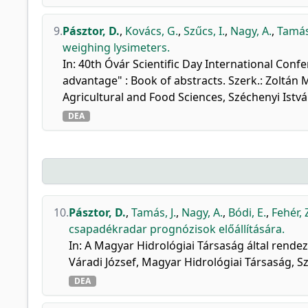
9.
Pásztor, D.
,
Kovács, G.
,
Szűcs, I.
,
Nagy, A.
,
Tamás,
weighing lysimeters.
In: 40th Óvár Scientific Day International Conf
advantage" : Book of abstracts. Szerk.: Zoltán
Agricultural and Food Sciences, Széchenyi Ist
DEA
10.
Pásztor, D.
,
Tamás, J.
,
Nagy, A.
,
Bódi, E.
,
Fehér, Z
csapadékradar prognózisok előállítására.
In: A Magyar Hidrológiai Társaság által rende
Váradi József, Magyar Hidrológiai Társaság, S
DEA