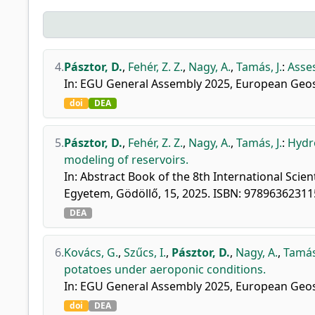
4.
Pásztor, D.
,
Fehér, Z. Z.
,
Nagy, A.
,
Tamás, J.
:
Asse
In: EGU General Assembly 2025, European Geos
doi
DEA
5.
Pásztor, D.
,
Fehér, Z. Z.
,
Nagy, A.
,
Tamás, J.
:
Hydr
modeling of reservoirs.
In: Abstract Book of the 8th International Sci
Egyetem, Gödöllő, 15, 2025. ISBN: 97896362311
DEA
6.
Kovács, G.
,
Szűcs, I.
,
Pásztor, D.
,
Nagy, A.
,
Tamás,
potatoes under aeroponic conditions.
In: EGU General Assembly 2025, European Geos
doi
DEA