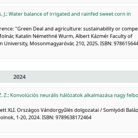
 J.
:
Water balance of irrigated and rainfed sweet corn in
erence: "Green Deal and agriculture: sustainability or compet
 Molnár, Katalin Némethné Wurm, Albert Kázmér Faculty of
ván University, Mosonmagyaróvár, 210, 2025. ISBN: 97861564
2024
. Z.
:
Konvolúciós neurális hálózatok alkalmazása nagy felb
zett XLI. Országos Vándorgyűlés dolgozatai / Somlyódi Baláz
zolnok, 1-20, 2024. ISBN: 9789638172464