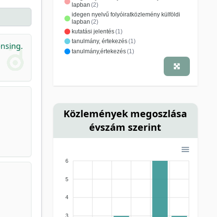
lapban
(2)
idegen nyelvű folyóiratközlemény külföldi
lapban
(2)
kutatási jelentés
(1)
tanulmány, értekezés
(1)
nsing.
tanulmány,értekezés
(1)
Közlemények megoszlása
évszám szerint
6
5
4
3