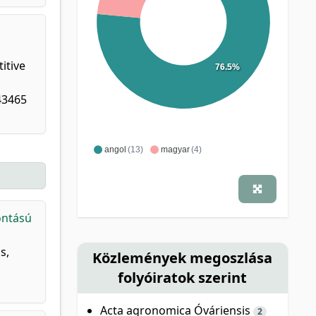
itive
76.5%
43465
angol
(13)
magyar
(4)
ontású
s,
Közlemények megoszlása
folyóiratok szerint
Acta agronomica Óváriensis
2