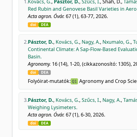
1.
Kovács, G.
,
Pásztor, D.
,
Szűcs, I.
,
Shah, D.
,
Tamás,
Red Rubin and Genovese Basil Varieties in Aero
Acta agron. Óvár.
67 (1), 63-77, 2026.
doi
DEA
2.
Pásztor, D.
,
Kovács, G.
,
Nagy, A.
,
Nxumalo, G.
,
T
Continental Climate: A Sap-Flow-Based Evaluati
Basin.
Agronomy.
16 (14), 1-20, (cikkazonosító: 1305), 2
doi
DEA
Folyóirat-mutatók:
Agronomy and Crop Scie
Q1
3.
Pásztor, D.
,
Kovács, G.
,
Szűcs, I.
,
Nagy, A.
,
Tamás,
Weighing Lysimeters.
Acta agron. Óvár.
67 (1), 6-30, 2026.
doi
DEA