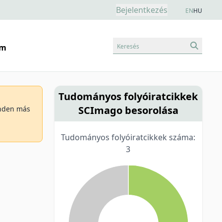
Bejelentkezés
EN
HU
Keresés
am
Tudományos folyóiratcikkek
SCImago besorolása
minden más
Tudományos folyóiratcikkek száma:
3