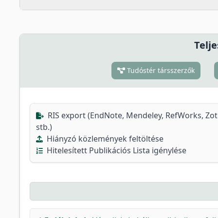
Telje
Tudóstér társszerzők
RIS export (EndNote, Mendeley, RefWorks, Zo
stb.)
Hiányzó közlemények feltöltése
Hitelesített Publikációs Lista igénylése