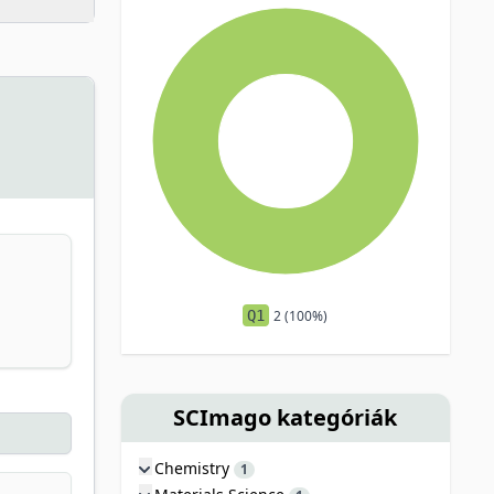
Q1
2 (100%)
SCImago kategóriák
Chemistry
1