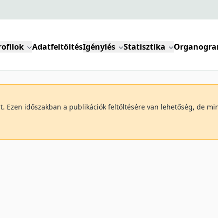
rofilok
Adatfeltöltés
Igénylés
Statisztika
Organogr
art. Ezen időszakban a publikációk feltöltésére van lehetőség, de 