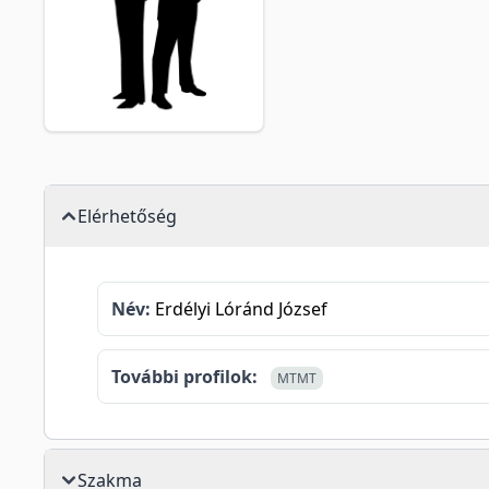
Elérhetőség
Név:
Erdélyi Lóránd József
További profilok:
MTMT
Szakma