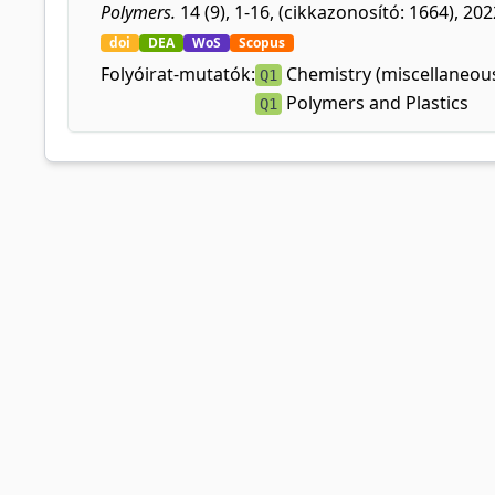
Polymers.
14 (9), 1-16, (cikkazonosító: 1664), 202
doi
DEA
WoS
Scopus
Folyóirat-mutatók:
Chemistry (miscellaneou
Q1
Polymers and Plastics
Q1