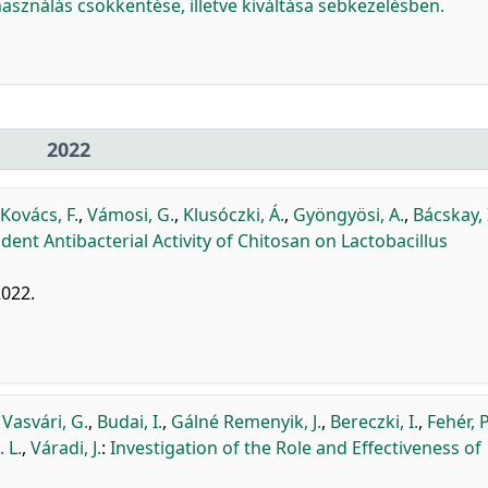
használás csökkentése, illetve kiváltása sebkezelésben.
2022
Kovács, F.
,
Vámosi, G.
,
Klusóczki, Á.
,
Gyöngyösi, A.
,
Bácskay, 
nt Antibacterial Activity of Chitosan on Lactobacillus
2022.
,
Vasvári, G.
,
Budai, I.
,
Gálné Remenyik, J.
,
Bereczki, I.
,
Fehér, P
 L.
,
Váradi, J.
:
Investigation of the Role and Effectiveness of