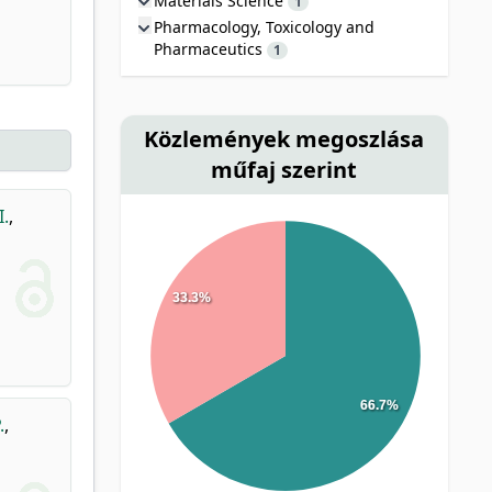
Materials Science
1
Pharmacology, Toxicology and
Pharmaceutics
1
Közlemények megoszlása
műfaj szerint
I.
,
33.3%
66.7%
.
,