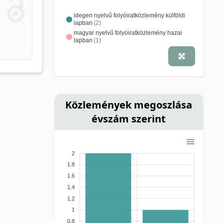
idegen nyelvű folyóiratközlemény külföldi
lapban
(2)
magyar nyelvű folyóiratközlemény hazai
lapban
(1)
Közlemények megoszlása
évszám szerint
2
1.8
1.6
1.4
1.2
1
0.8