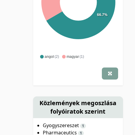
66.7%
angol
(2)
magyar
(1)
Közlemények megoszlása
folyóiratok szerint
Gyogyszereszet
1
Pharmaceutics
1