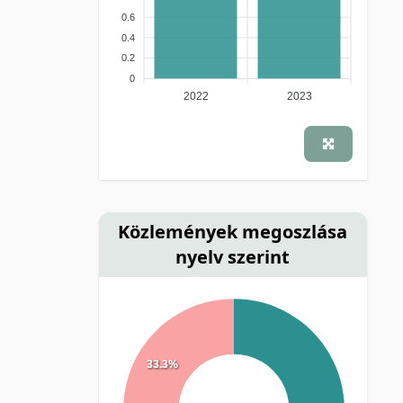
0.6
0.4
0.2
0
2022
2023
Közlemények megoszlása
nyelv szerint
33.3%