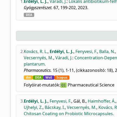
1.
Erdélyi, L. J.
,
Váradi, J.
:
Lokális antibiotikum-fel
Gyógyszerészet.
67, 199-202, 2023.
DEA
2.
Kovács, R. L.
,
Erdélyi, L. J.
,
Fenyvesi, F.
,
Balla, N.
,
Vecsernyés, M.
,
Váradi, J.
:
Concentration-Depende
plantarum.
Pharmaceutics.
15 (1), 1-11, (cikkazonosító: 18), 
doi
DEA
WoS
Scopus
Folyóirat-mutatók:
Pharmaceutical Science
Q1
3.
Erdélyi, L. J.
,
Fenyvesi, F.
,
Gál, B.
,
Haimhoffer, Á.
Ujhelyi, Z.
,
Bácskay, I.
,
Vecsernyés, M.
,
Kovács, R.
Chitosan Coating on Probiotic Microcapsules.