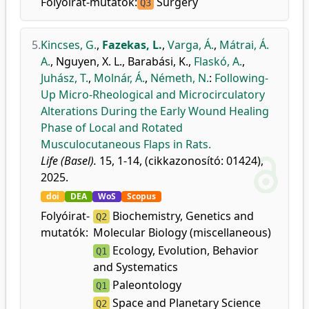
Folyóirat-mutatók:
Surgery
Q3
5.
Kincses, G.
,
Fazekas, L.
,
Varga, Á.
,
Mátrai, Á.
A.
,
Nguyen, X. L.
,
Barabási, K.
,
Flaskó, A.
,
Juhász, T.
,
Molnár, Á.
,
Németh, N.
:
Following-
Up Micro-Rheological and Microcirculatory
Alterations During the Early Wound Healing
Phase of Local and Rotated
Musculocutaneous Flaps in Rats.
Life (Basel).
15, 1-14, (cikkazonosító: 01424),
2025.
doi
DEA
WoS
Scopus
Folyóirat-
Biochemistry, Genetics and
Q2
mutatók:
Molecular Biology (miscellaneous)
Ecology, Evolution, Behavior
Q1
and Systematics
Paleontology
Q1
Space and Planetary Science
Q2