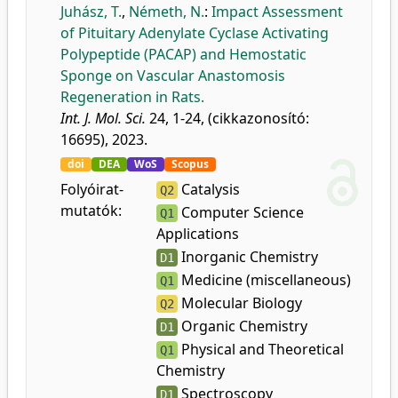
Juhász, T.
,
Németh, N.
:
Impact Assessment
of Pituitary Adenylate Cyclase Activating
Polypeptide (PACAP) and Hemostatic
Sponge on Vascular Anastomosis
Regeneration in Rats.
Int. J. Mol. Sci.
24, 1-24, (cikkazonosító:
16695), 2023.
doi
DEA
WoS
Scopus
Folyóirat-
Catalysis
Q2
mutatók:
Computer Science
Q1
Applications
Inorganic Chemistry
D1
Medicine (miscellaneous)
Q1
Molecular Biology
Q2
Organic Chemistry
D1
Physical and Theoretical
Q1
Chemistry
Spectroscopy
D1