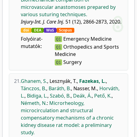
microvascular anastomoses prepared by
various suturing techniques.
Injury-Int. J. Care Inj.
51 (12), 2866-2873, 2020.
doi
DEA
WoS
Scopus
Folyóirat-
Emergency Medicine
Q1
mutatók:
Orthopedics and Sports
Q1
Medicine
Surgery
Q1
21.
Ghanem, S.
,
Lesznyák, T.
,
Fazekas, L.
,
Tánczos, B.
,
Baráth, B.
,
Nasser, M.
,
Horváth,
L.
,
Bidiga, L.
,
Szabó, B.
,
Deák, Á.
,
Pető, K.
,
Németh, N.
:
Microrheology,
microcirculation and structural
compensatory mechanisms of a chronic
kidney disease rat model: a preliminary
study.