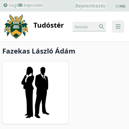
Súgó
Kapcsolat
Bejelentkezés
EN
HU
Tudóstér
Keresés
menu
Fazekas László Ádám