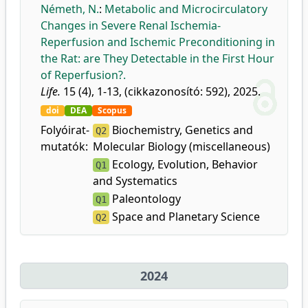
Németh, N.
:
Metabolic and Microcirculatory
Changes in Severe Renal Ischemia-
Reperfusion and Ischemic Preconditioning in
the Rat: are They Detectable in the First Hour
of Reperfusion?.
Life.
15 (4), 1-13, (cikkazonosító: 592), 2025.
doi
DEA
Scopus
Folyóirat-
Biochemistry, Genetics and
Q2
mutatók:
Molecular Biology (miscellaneous)
Ecology, Evolution, Behavior
Q1
and Systematics
Paleontology
Q1
Space and Planetary Science
Q2
2024