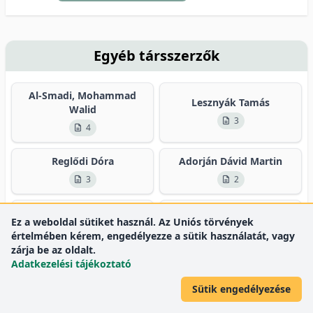
Egyéb társszerzők
Al-Smadi, Mohammad
Lesznyák Tamás
Walid
3
4
Reglődi Dóra
Adorján Dávid Martin
3
2
Al-Khafaji, Mustafa Qais
Al-Khafaji, Murtadha Qais
Ez a weboldal sütiket használ. Az Uniós törvények
Muhsin
értelmében kérem, engedélyezze a sütik használatát, vagy
2
2
zárja be az oldalt.
Adatkezelési tájékoztató
Összes társszerző
43
Sütik engedélyezése