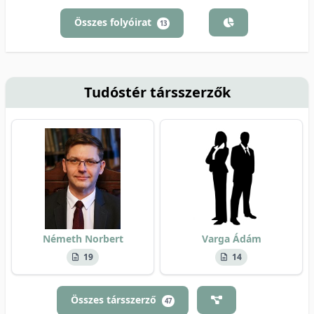
Összes folyóirat
13
Tudóstér társszerzők
Németh Norbert
Varga Ádám
19
14
Összes társszerző
47