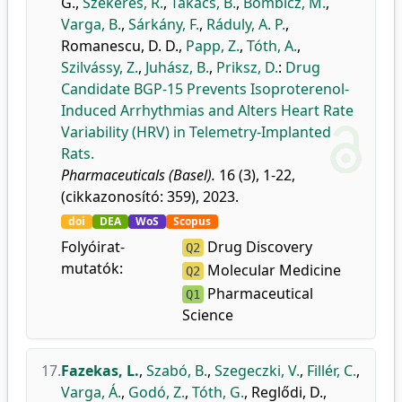
G.
,
Szekeres, R.
,
Takács, B.
,
Bombicz, M.
,
Varga, B.
,
Sárkány, F.
,
Ráduly, A. P.
,
Romanescu, D. D.
,
Papp, Z.
,
Tóth, A.
,
Szilvássy, Z.
,
Juhász, B.
,
Priksz, D.
:
Drug
Candidate BGP-15 Prevents Isoproterenol-
Induced Arrhythmias and Alters Heart Rate
Variability (HRV) in Telemetry-Implanted
Rats.
Pharmaceuticals (Basel).
16 (3), 1-22,
(cikkazonosító: 359), 2023.
doi
DEA
WoS
Scopus
Folyóirat-
Drug Discovery
Q2
mutatók:
Molecular Medicine
Q2
Pharmaceutical
Q1
Science
17.
Fazekas, L.
,
Szabó, B.
,
Szegeczki, V.
,
Fillér, C.
,
Varga, Á.
,
Godó, Z.
,
Tóth, G.
,
Reglődi, D.
,