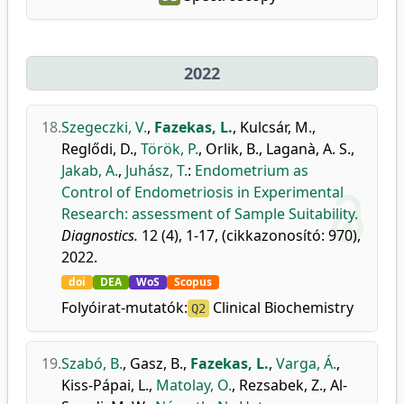
2022
18.
Szegeczki, V.
,
Fazekas, L.
,
Kulcsár, M.
,
Reglődi, D.
,
Török, P.
,
Orlik, B.
,
Laganà, A. S.
,
Jakab, A.
,
Juhász, T.
:
Endometrium as
Control of Endometriosis in Experimental
Research: assessment of Sample Suitability.
Diagnostics.
12 (4), 1-17, (cikkazonosító: 970),
2022.
doi
DEA
WoS
Scopus
Folyóirat-mutatók:
Clinical Biochemistry
Q2
19.
Szabó, B.
,
Gasz, B.
,
Fazekas, L.
,
Varga, Á.
,
Kiss-Pápai, L.
,
Matolay, O.
,
Rezsabek, Z.
,
Al-