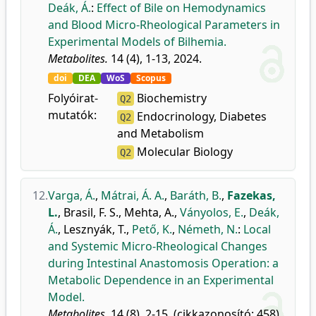
Deák, Á.
:
Effect of Bile on Hemodynamics
and Blood Micro-Rheological Parameters in
Experimental Models of Bilhemia.
Metabolites.
14 (4), 1-13, 2024.
doi
DEA
WoS
Scopus
Folyóirat-
Biochemistry
Q2
mutatók:
Endocrinology, Diabetes
Q2
and Metabolism
Molecular Biology
Q2
12.
Varga, Á.
,
Mátrai, Á. A.
,
Baráth, B.
,
Fazekas,
L.
,
Brasil, F. S.
,
Mehta, A.
,
Ványolos, E.
,
Deák,
Á.
,
Lesznyák, T.
,
Pető, K.
,
Németh, N.
:
Local
and Systemic Micro-Rheological Changes
during Intestinal Anastomosis Operation: a
Metabolic Dependence in an Experimental
Model.
Metabolites.
14 (8), 2-15, (cikkazonosító: 458),