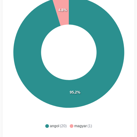
4.8%
95.2%
angol
(20)
magyar
(1)