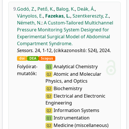
9.
Godó, Z.
,
Pető, K.
,
Balog, K.
,
Deák, Á.
,
Ványolos, E.
,
Fazekas, L.
,
Szentkereszty, Z.
,
Németh, N.
:
A Custom-Tailored Multichannel
Pressure Monitoring System Designed for
Experimental Surgical Model of Abdominal
Compartment Syndrome.
Sensors.
24, 1-12, (cikkazonosító: 524), 2024.
doi
DEA
Scopus
Folyóirat-
Analytical Chemistry
Q1
mutatók:
Atomic and Molecular
Q2
Physics, and Optics
Biochemistry
Q2
Electrical and Electronic
Q2
Engineering
Information Systems
Q2
Instrumentation
Q1
Medicine (miscellaneous)
Q2