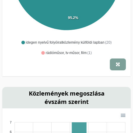
95.2%
idegen nyelvű folyóiratközlemény külföldi lapban
(20)
rádióműsor, tv-műsor, film
(1)
Közlemények megoszlása
évszám szerint
7
6