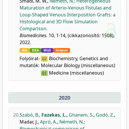
Smadi, M. W.
,
Németh, N.
:
Heterogeneous
Maturation of Arterio-Venous Fistulas and
Loop-Shaped Venous Interposition Grafts: a
Histological and 3D Flow Simulation
Comparison.
Biomedicines.
10, 1-14, (cikkazonosító: 1508),
2022.
doi
DEA
WoS
Scopus
Folyóirat-
Biochemistry, Genetics and
Q2
mutatók:
Molecular Biology (miscellaneous)
Medicine (miscellaneous)
Q1
2020
20.
Szabó, B.
,
Fazekas, L.
,
Ghanem, S.
,
Godó, Z.
,
Madar, J.
,
Apró, A.
,
Németh, N.
:
Biomechanical comparison of