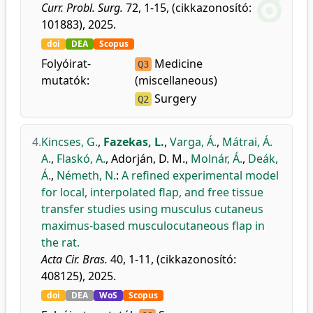
Curr. Probl. Surg.
72, 1-15, (cikkazonosító:
101883), 2025.
doi
DEA
Scopus
Folyóirat-
Medicine
Q3
mutatók:
(miscellaneous)
Surgery
Q2
4.
Kincses, G.
,
Fazekas, L.
,
Varga, Á.
,
Mátrai, Á.
A.
,
Flaskó, A.
,
Adorján, D. M.
,
Molnár, Á.
,
Deák,
Á.
,
Németh, N.
:
A refined experimental model
for local, interpolated flap, and free tissue
transfer studies using musculus cutaneus
maximus-based musculocutaneous flap in
the rat.
Acta Cir. Bras.
40, 1-11, (cikkazonosító:
408125), 2025.
doi
DEA
WoS
Scopus