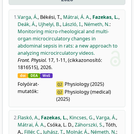
1.
Varga, Á.
,
Békési, T.
,
Mátrai, Á. A.
,
Fazekas, L.
,
Deák, Á.
,
Ujhelyi, B.
,
László, I.
,
Németh, N.
:
Monitoring micro-rheological and multi-
organ microcirculatory changes in
abdominal sepsis in rats: a new approach to
analyzing microcirculatory videos.
Front. Physiol.
17, 1-11, (cikkazonosító:
1816515), 2026.
doi
DEA
WoS
Folyóirat-
Physiology (2025)
Q2
mutatók:
Physiology (medical)
Q2
(2025)
2.
Flaskó, A.
,
Fazekas, L.
,
Kincses, G.
,
Varga, Á.
,
Mátrai, Á. A.
,
Csóka, L. D.
,
Záhorszki, S.
,
Tóth,
A.
,
Fillér, C.
,
Juhász, T.
,
Molnár, Á.
,
Németh, N.
: