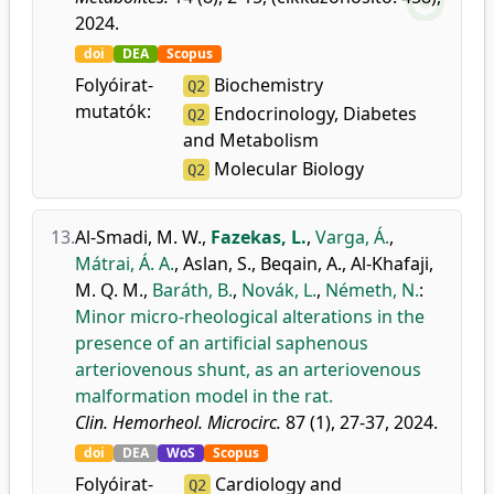
2024.
doi
DEA
Scopus
Folyóirat-
Biochemistry
Q2
mutatók:
Endocrinology, Diabetes
Q2
and Metabolism
Molecular Biology
Q2
13.
Al-Smadi, M. W.
,
Fazekas, L.
,
Varga, Á.
,
Mátrai, Á. A.
,
Aslan, S.
,
Beqain, A.
,
Al-Khafaji,
M. Q. M.
,
Baráth, B.
,
Novák, L.
,
Németh, N.
:
Minor micro-rheological alterations in the
presence of an artificial saphenous
arteriovenous shunt, as an arteriovenous
malformation model in the rat.
Clin. Hemorheol. Microcirc.
87 (1), 27-37, 2024.
doi
DEA
WoS
Scopus
Folyóirat-
Cardiology and
Q2