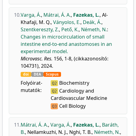
10.
Varga, Á.
,
Mátrai, Á. A.
,
Fazekas, L.
,
Al-
Khafaji, M. Q.
,
Ványolos, E.
,
Deák, Á.
,
Szentkereszty, Z.
,
Pető, K.
,
Németh, N.
:
Changes in microcirculation of small
intestine end-to-end anastomoses in an
experimental model.
Microvasc. Res.
156, 1-8, (cikkazonosító:
104731), 2024.
doi
DEA
Scopus
Folyóirat-
Biochemistry
Q2
mutatók:
Cardiology and
Q2
Cardiovascular Medicine
Cell Biology
Q3
11.
Mátrai, Á. A.
,
Varga, Á.
,
Fazekas, L.
,
Baráth,
B.
,
Nellamkuzhi, N. J.
,
Nghi, T. B.
,
Németh, N.
,