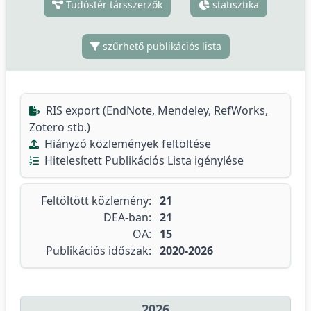
Tudóstér társszerzők
statisztika
szűrhető publikációs lista
RIS export (EndNote, Mendeley, RefWorks,
Zotero stb.)
Hiányzó közlemények feltöltése
Hitelesített Publikációs Lista igénylése
Feltöltött közlemény:
21
DEA-ban:
21
OA:
15
Publikációs időszak:
2020-2026
2026