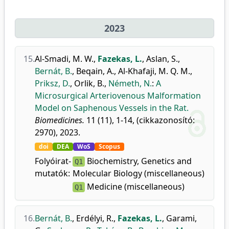
2023
15.
Al-Smadi, M. W.
,
Fazekas, L.
,
Aslan, S.
,
Bernát, B.
,
Beqain, A.
,
Al-Khafaji, M. Q. M.
,
Priksz, D.
,
Orlik, B.
,
Németh, N.
:
A
Microsurgical Arteriovenous Malformation
Model on Saphenous Vessels in the Rat.
Biomedicines.
11 (11), 1-14, (cikkazonosító:
2970), 2023.
doi
DEA
WoS
Scopus
Folyóirat-
Biochemistry, Genetics and
Q1
mutatók:
Molecular Biology (miscellaneous)
Medicine (miscellaneous)
Q1
16.
Bernát, B.
,
Erdélyi, R.
,
Fazekas, L.
,
Garami,