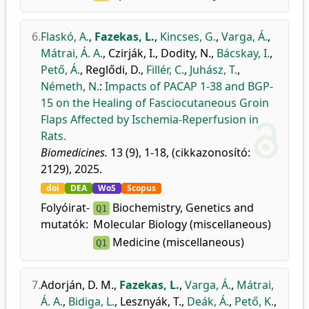
6.
Flaskó, A.
,
Fazekas, L.
,
Kincses, G.
,
Varga, Á.
,
Mátrai, Á. A.
,
Czirják, I.
,
Dodity, N.
,
Bácskay, I.
,
Pető, Á.
,
Reglődi, D.
,
Fillér, C.
,
Juhász, T.
,
Németh, N.
:
Impacts of PACAP 1-38 and BGP-
15 on the Healing of Fasciocutaneous Groin
Flaps Affected by Ischemia-Reperfusion in
Rats.
Biomedicines.
13 (9), 1-18, (cikkazonosító:
2129), 2025.
doi
DEA
WoS
Scopus
Folyóirat-
Biochemistry, Genetics and
Q1
mutatók:
Molecular Biology (miscellaneous)
Medicine (miscellaneous)
Q1
7.
Adorján, D. M.
,
Fazekas, L.
,
Varga, Á.
,
Mátrai,
Á. A.
,
Bidiga, L.
,
Lesznyák, T.
,
Deák, Á.
,
Pető, K.
,