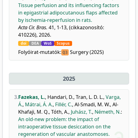
Tissue perfusion and its influencing factors
in epigastrial adipocutanous flaps affected
by ischemia-reperfusion in rats.
Acta Cir. Bras.
41, 1-13, (cikkazonosító:
410226), 2026.
doi
DEA
WoS
Scopus
Folyóirat-mutatók:
Surgery (2025)
Q3
2025
3.
Fazekas, L.
,
Handari, D.
,
Tran, L. D. L.
,
Varga,
Á.
,
Mátrai, Á. A.
,
Fillér, C.
,
Al-Smadi, M. W.
,
Al-
Khafaji, M. Q.
,
Tóth, A.
,
Juhász, T.
,
Németh, N.
:
An old-new problem: the impact of
intraoperative tissue desiccation on the
regeneration of vascular anastomoses.