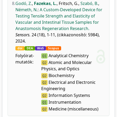
8.
Godó, Z.
,
Fazekas, L.
,
Fritsch, G.
,
Szabó, B.
,
Németh, N.
:
A Custom-Developed Device for
Testing Tensile Strength and Elasticity of
Vascular and Intestinal Tissue Samples for
Anastomosis Regeneration Research.
Sensors.
24 (18), 1-11, (cikkazonosító: 5984),
2024.
doi
DEA
WoS
Scopus
Folyóirat-
Analytical Chemistry
Q1
mutatók:
Atomic and Molecular
Q2
Physics, and Optics
Biochemistry
Q2
Electrical and Electronic
Q2
Engineering
Information Systems
Q2
Instrumentation
Q1
Medicine (miscellaneous)
Q2