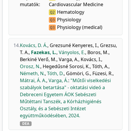
mutatók:
Cardiovascular Medicine
Hematology
Q2
Physiology
Q3
Physiology (medical)
Q3
14.
Kovács, D. Á.
,
Grezsuné Kenyeres, I.
,
Grezsu,
T. A.
,
Fazekas, L.
,
Ványolos, E.
,
Boros, M.
,
Berkiné Verő, M.
,
Varga, A.
,
Kovács, I.
,
Orosz, N.
,
Hegedűsné Sorosi, K.
,
Tóth, A.
,
Németh, N.
,
Tóth, D.
,
Gömöri, G.
,
Füzesi, R.
,
Mátrai, Á. A.
,
Varga, Á.
:
"Műtői viselkedési
szabályok betartása" - oktatási videó a
Debreceni Egyetem ÁOK Sebészeti
Műtéttani Tanszék, a Kórházhigiénés
Osztály, és a Sebészeti Intézet
együttműködésében, 2024.
DEA