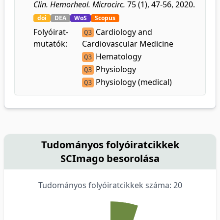
Clin. Hemorheol. Microcirc.
75 (1), 47-56, 2020.
doi
DEA
WoS
Scopus
Folyóirat-
Cardiology and
Q3
mutatók:
Cardiovascular Medicine
Hematology
Q3
Physiology
Q3
Physiology (medical)
Q3
Tudományos folyóiratcikkek
SCImago besorolása
Tudományos folyóiratcikkek száma: 20