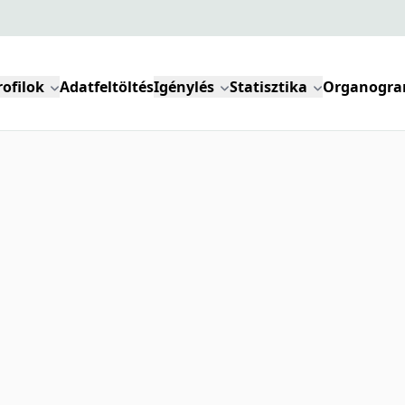
rofilok
Adatfeltöltés
Igénylés
Statisztika
Organogr