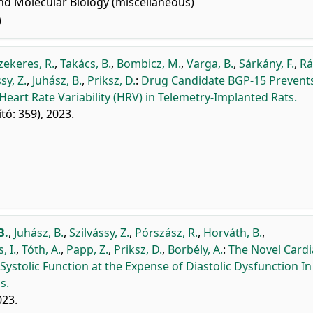
nd Molecular Biology (miscellaneous)
)
zekeres, R.
,
Takács, B.
,
Bombicz, M.
,
Varga, B.
,
Sárkány, F.
,
Rá
sy, Z.
,
Juhász, B.
,
Priksz, D.
:
Drug Candidate BGP-15 Prevent
eart Rate Variability (HRV) in Telemetry-Implanted Rats.
tó: 359), 2023.
B.
,
Juhász, B.
,
Szilvássy, Z.
,
Pórszász, R.
,
Horváth, B.
,
, I.
,
Tóth, A.
,
Papp, Z.
,
Priksz, D.
,
Borbély, A.
:
The Novel Cardi
ystolic Function at the Expense of Diastolic Dysfunction In
s.
023.