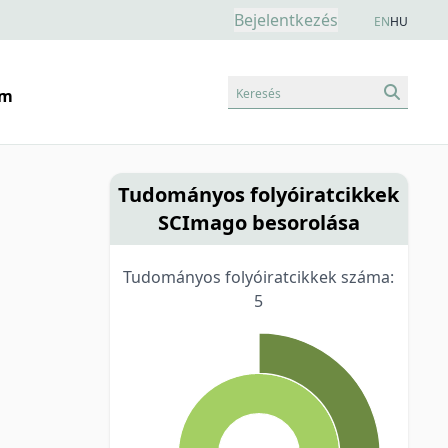
Bejelentkezés
EN
HU
Keresés
am
Tudományos folyóiratcikkek
SCImago besorolása
Tudományos folyóiratcikkek száma:
5