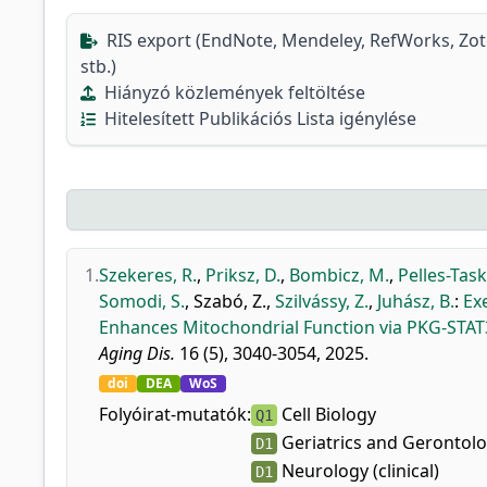
RIS export (EndNote, Mendeley, RefWorks, Zo
stb.)
Hiányzó közlemények feltöltése
Hitelesített Publikációs Lista igénylése
1.
Szekeres, R.
,
Priksz, D.
,
Bombicz, M.
,
Pelles-Task
Somodi, S.
,
Szabó, Z.
,
Szilvássy, Z.
,
Juhász, B.
:
Ex
Enhances Mitochondrial Function via PKG-STAT
Aging Dis.
16 (5), 3040-3054, 2025.
doi
DEA
WoS
Folyóirat-mutatók:
Cell Biology
Q1
Geriatrics and Gerontol
D1
Neurology (clinical)
D1