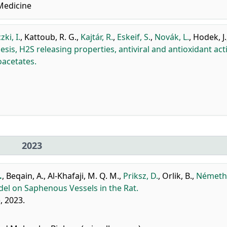
Medicine
ki, I.
,
Kattoub, R. G.
,
Kajtár, R.
,
Eskeif, S.
,
Novák, L.
,
Hodek, J.
esis, H2S releasing properties, antiviral and antioxidant acti
oacetates.
2023
.
,
Beqain, A.
,
Al-Khafaji, M. Q. M.
,
Priksz, D.
,
Orlik, B.
,
Németh,
el on Saphenous Vessels in the Rat.
, 2023.