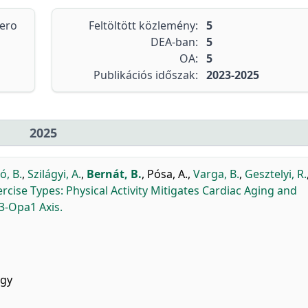
tero
Feltöltött közlemény:
5
DEA-ban:
5
OA:
5
Publikációs időszak:
2023-2025
2025
ó, B.
,
Szilágyi, A.
,
Bernát, B.
,
Pósa, A.
,
Varga, B.
,
Gesztelyi, R.
ercise Types: Physical Activity Mitigates Cardiac Aging and
3-Opa1 Axis.
ogy