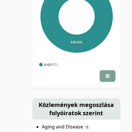
100.0%
angol
(5)
Közlemények megoszlása
folyóiratok szerint
Aging and Disease
1