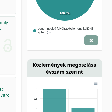
100.0%
duly,
s
idegen nyelvű folyóiratközlemény külföldi
lapban
(5)
Közlemények megoszlása
évszám szerint
ac
3
 Vitro
2.5
2