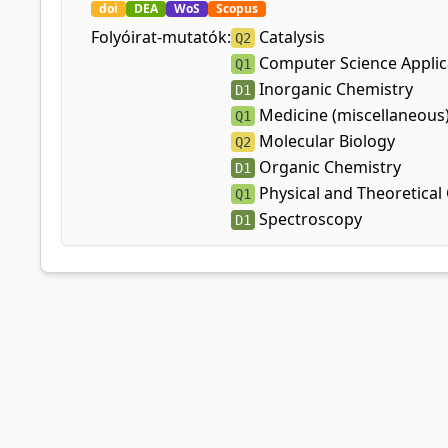
doi
DEA
WoS
Scopus
Folyóirat-mutatók:
Catalysis
Q2
Computer Science Applic
Q1
Inorganic Chemistry
D1
Medicine (miscellaneous
Q1
Molecular Biology
Q2
Organic Chemistry
D1
Physical and Theoretical
Q1
Spectroscopy
D1