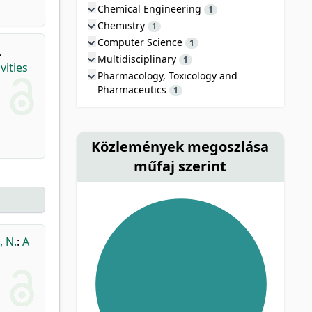
Chemical Engineering
1
Chemistry
1
Computer Science
1
,
Multidisciplinary
1
vities
Pharmacology, Toxicology and
Pharmaceutics
1
Közlemények megoszlása
műfaj szerint
 N.
:
A