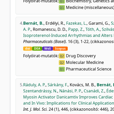
Folyóirat-mutatók:
Biochemistry, Genetics a
Q1
Medicine (miscellaneous
Q1
4.
Bernát, B.
,
Erdélyi, R.
,
Fazekas, L.
,
Garami, G.
,
S
A. P.
,
Romanescu, D. D.
,
Papp, Z.
,
Tóth, A.
,
Szilvás
Isoproterenol-Induced Arrhythmias and Alters H
Pharmaceuticals (Basel).
16 (3), 1-22, (cikkazonosí
doi
DEA
WoS
Scopus
Folyóirat-mutatók:
Drug Discovery
Q2
Molecular Medicine
Q2
Pharmaceutical Science
Q1
5.
Ráduly, A. P.
,
Sárkány, F.
,
Kovács, M. B.
,
Bernát, 
Szentandrássy, N.
,
Nánási, P. P.
,
Csanádi, Z.
,
Édes
Myosin Activator Danicamtiv Improves Cardiac S
and In Vivo: Implications for Clinical Application
Int. J. Mol. Sci.
24 (1), 446, (cikkazonosító: 446), 2