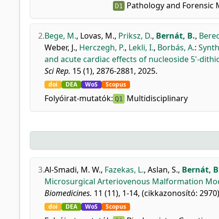
Pathology and Forensic 
D1
2.
Bege, M.
,
Lovas, M.
,
Priksz, D.
,
Bernát, B.
,
Berecz
Weber, J.
,
Herczegh, P.
,
Lekli, I.
,
Borbás, A.
:
Synth
and acute cardiac effects of nucleoside 5'-dithi
Sci Rep.
15 (1), 2876-2881, 2025.
doi
DEA
WoS
Scopus
Folyóirat-mutatók:
Multidisciplinary
Q1
3.
Al-Smadi, M. W.
,
Fazekas, L.
,
Aslan, S.
,
Bernát, B
Microsurgical Arteriovenous Malformation Mod
Biomedicines.
11 (11), 1-14, (cikkazonosító: 2970)
doi
DEA
WoS
Scopus