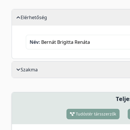
Elérhetőség
Név:
Bernát Brigitta Renáta
Szakma
Telje
Tudóstér társszerzők