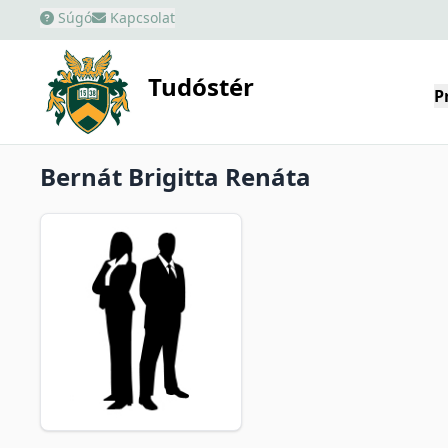
Súgó
Kapcsolat
Tudóstér
P
Bernát Brigitta Renáta