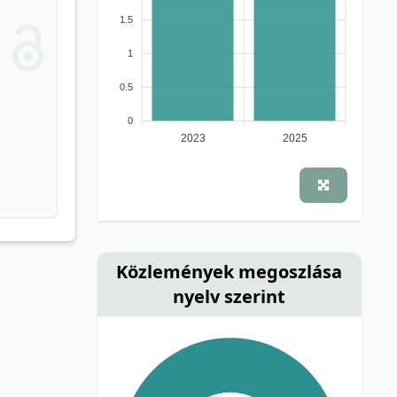
1.5
1
0.5
0
2023
2025
Közlemények megoszlása
nyelv szerint