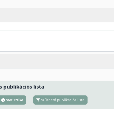
s publikációs lista
statisztika
szűrhető publikációs lista