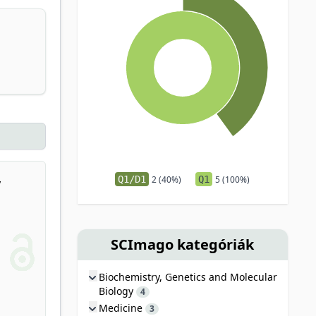
,
Q1/D1
2 (40%)
Q1
5 (100%)
SCImago kategóriák
Biochemistry, Genetics and Molecular
Biology
4
Medicine
3