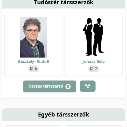
Tudóstér társszerzők
Gesztelyi Rudolf
Juhász Béla
8
7
Összes társszerző
33
Egyéb társszerzők