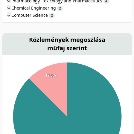
Pharmacology, Toxicology and Pharmaceutics
4
Chemical Engineering
2
Computer Science
2
Közlemények megoszlása
műfaj szerint
12.5%