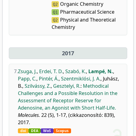
Organic Chemistry
Q2
Pharmaceutical Science
Q1
Physical and Theoretical
Q2
Chemistry
2017
7.
Zsuga, J.
,
Erdei, T. D.
,
Szabó, K.
,
Lampé, N.
,
Papp, C.
,
Pintér, Á.
,
Szentmiklósi, J. A.
,
Juhász,
B.
,
Szilvássy, Z.
,
Gesztelyi, R.
:
Methodical
Challenges and a Possible Resolution in the
Assessment of Receptor Reserve for
Adenosine, an Agonist with Short Half-Life.
Molecules.
22 (5), 1-17, (cikkazonosító: 839),
2017.
doi
DEA
WoS
Scopus