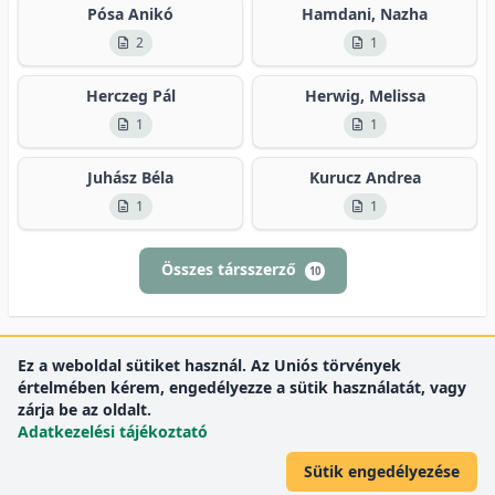
Pósa Anikó
Hamdani, Nazha
2
1
Herczeg Pál
Herwig, Melissa
1
1
Juhász Béla
Kurucz Andrea
1
1
Összes társszerző
10
Ez a weboldal sütiket használ. Az Uniós törvények
értelmében kérem, engedélyezze a sütik használatát, vagy
zárja be az oldalt.
Adatkezelési tájékoztató
Sütik engedélyezése
DEENK
Debreceni Egyetem
© 2012 Debreceni Egyetem