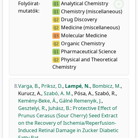
Folyóirat-
Analytical Chemistry
Q1
mutatók:
Chemistry (miscellaneous)
Q1
Drug Discovery
Q2
Medicine (miscellaneous)
Q2
Molecular Medicine
Q3
Organic Chemistry
Q2
Pharmaceutical Science
Q1
Physical and Theoretical
Q2
Chemistry
8.
Varga, B.
,
Priksz, D.
,
Lampé, N.
,
Bombicz, M.
,
Kurucz, A.
,
Szabó, A. M.
,
Pósa, A.
,
Szabó, R.
,
Kemény-Beke, Á.
,
Gálné Remenyik, J.
,
Gesztelyi, R.
,
Juhász, B.
:
Protective Effect of
Prunus Cerasus (Sour Cherry) Seed Extract
on the Recovery of Ischemia/Reperfusion-
Induced Retinal Damage in Zucker Diabetic
Fatty Rat.