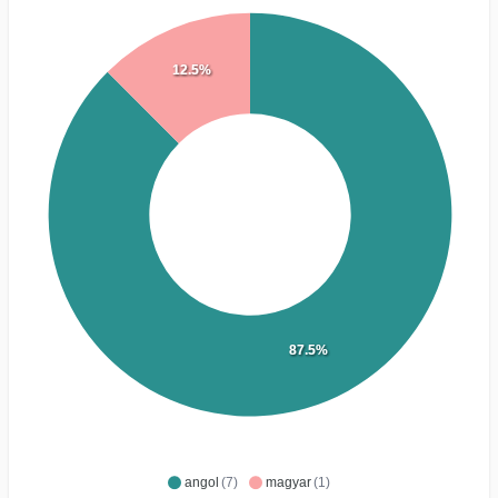
12.5%
87.5%
angol
(7)
magyar
(1)