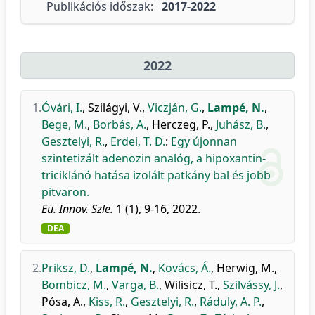
Publikációs időszak:
2017-2022
2022
1.
Óvári, I.
,
Szilágyi, V.
,
Viczján, G.
,
Lampé, N.
,
Bege, M.
,
Borbás, A.
,
Herczeg, P.
,
Juhász, B.
,
Gesztelyi, R.
,
Erdei, T. D.
:
Egy újonnan
szintetizált adenozin analóg, a hipoxantin-
triciklánó hatása izolált patkány bal és jobb
pitvaron.
Eü. Innov. Szle.
1 (1), 9-16, 2022.
DEA
2.
Priksz, D.
,
Lampé, N.
,
Kovács, Á.
,
Herwig, M.
,
Bombicz, M.
,
Varga, B.
,
Wilisicz, T.
,
Szilvássy, J.
,
Pósa, A.
,
Kiss, R.
,
Gesztelyi, R.
,
Ráduly, A. P.
,