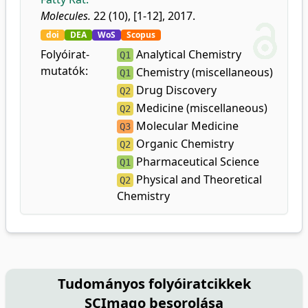
Molecules.
22 (10), [1-12], 2017.
doi
DEA
WoS
Scopus
Folyóirat-
Analytical Chemistry
Q1
mutatók:
Chemistry (miscellaneous)
Q1
Drug Discovery
Q2
Medicine (miscellaneous)
Q2
Molecular Medicine
Q3
Organic Chemistry
Q2
Pharmaceutical Science
Q1
Physical and Theoretical
Q2
Chemistry
Tudományos folyóiratcikkek
SCImago besorolása