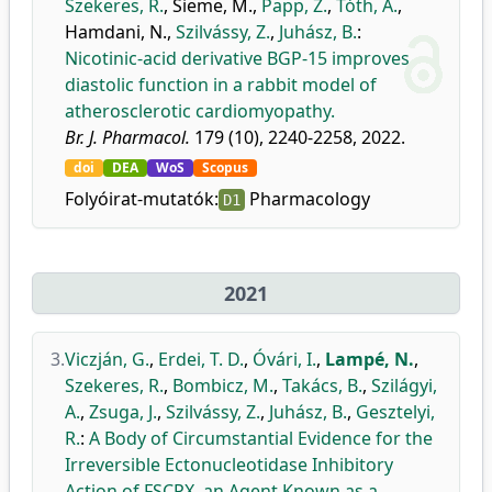
Szekeres, R.
,
Sieme, M.
,
Papp, Z.
,
Tóth, A.
,
Hamdani, N.
,
Szilvássy, Z.
,
Juhász, B.
:
Nicotinic-acid derivative BGP-15 improves
diastolic function in a rabbit model of
atherosclerotic cardiomyopathy.
Br. J. Pharmacol.
179 (10), 2240-2258, 2022.
doi
DEA
WoS
Scopus
Folyóirat-mutatók:
Pharmacology
D1
2021
3.
Viczján, G.
,
Erdei, T. D.
,
Óvári, I.
,
Lampé, N.
,
Szekeres, R.
,
Bombicz, M.
,
Takács, B.
,
Szilágyi,
A.
,
Zsuga, J.
,
Szilvássy, Z.
,
Juhász, B.
,
Gesztelyi,
R.
:
A Body of Circumstantial Evidence for the
Irreversible Ectonucleotidase Inhibitory
Action of FSCPX, an Agent Known as a