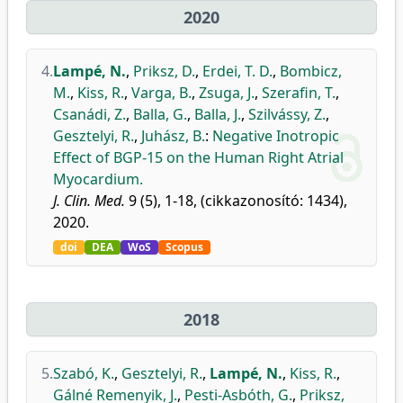
2020
4.
Lampé, N.
,
Priksz, D.
,
Erdei, T. D.
,
Bombicz,
M.
,
Kiss, R.
,
Varga, B.
,
Zsuga, J.
,
Szerafin, T.
,
Csanádi, Z.
,
Balla, G.
,
Balla, J.
,
Szilvássy, Z.
,
Gesztelyi, R.
,
Juhász, B.
:
Negative Inotropic
Effect of BGP-15 on the Human Right Atrial
Myocardium.
J. Clin. Med.
9 (5), 1-18, (cikkazonosító: 1434),
2020.
doi
DEA
WoS
Scopus
2018
5.
Szabó, K.
,
Gesztelyi, R.
,
Lampé, N.
,
Kiss, R.
,
Gálné Remenyik, J.
,
Pesti-Asbóth, G.
,
Priksz,