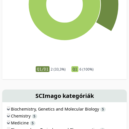
Q1/D1
2 (33,3%)
Q1
6 (100%)
SCImago kategóriák
Biochemistry, Genetics and Molecular Biology
5
Chemistry
5
Medicine
5