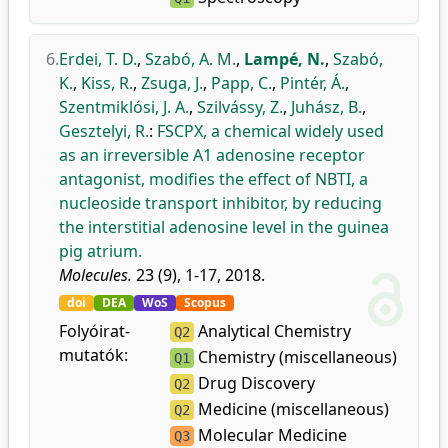
6.
Erdei, T. D.
,
Szabó, A. M.
,
Lampé, N.
,
Szabó,
K.
,
Kiss, R.
,
Zsuga, J.
,
Papp, C.
,
Pintér, Á.
,
Szentmiklósi, J. A.
,
Szilvássy, Z.
,
Juhász, B.
,
Gesztelyi, R.
:
FSCPX, a chemical widely used
as an irreversible A1 adenosine receptor
antagonist, modifies the effect of NBTI, a
nucleoside transport inhibitor, by reducing
the interstitial adenosine level in the guinea
pig atrium.
Molecules.
23 (9), 1-17, 2018.
doi
DEA
WoS
Scopus
Folyóirat-
Analytical Chemistry
Q2
mutatók:
Chemistry (miscellaneous)
Q1
Drug Discovery
Q2
Medicine (miscellaneous)
Q2
Molecular Medicine
Q3