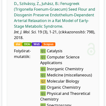
D.
,
Szilvássy, Z.
,
Juhász, B.
:
Fenugreek
(Trigonella Foenum-Graecum) Seed Flour and
Diosgenin Preserve Endothelium-Dependent
Arterial Relaxation in a Rat Model of Early-
Stage Metabolic Syndrome.
Int. J. Mol. Sci.
19 (3), 1-21, (cikkazonosító: 798),
2018.
doi
DEA
WoS
Scopus
Folyóirat-
Catalysis
Q1
mutatók:
Computer Science
Q1
Applications
Inorganic Chemistry
Q1
Medicine (miscellaneous)
Q1
Molecular Biology
Q2
Organic Chemistry
Q1
Physical and Theoretical
Q1
Chemistry
Spectroscopy
Q1