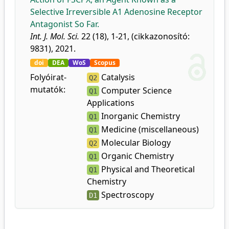
Selective Irreversible A1 Adenosine Receptor
Antagonist So Far.
Int. J. Mol. Sci.
22 (18), 1-21, (cikkazonosító:
9831), 2021.
doi
DEA
WoS
Scopus
Folyóirat-
Catalysis
Q2
mutatók:
Computer Science
Q1
Applications
Inorganic Chemistry
Q1
Medicine (miscellaneous)
Q1
Molecular Biology
Q2
Organic Chemistry
Q1
Physical and Theoretical
Q1
Chemistry
Spectroscopy
D1